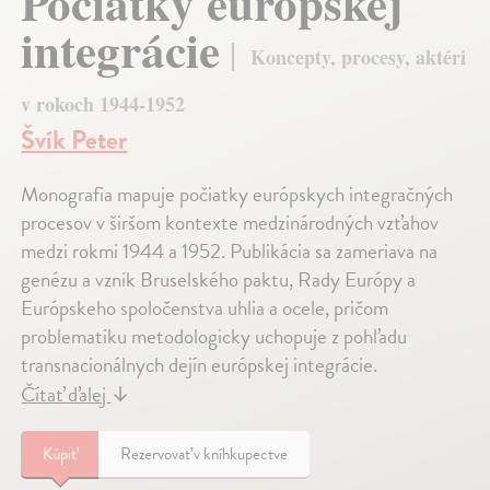
Počiatky európskej
integrácie
Koncepty, procesy, aktéri
v rokoch 1944-1952
Švík Peter
Monografia mapuje počiatky európskych integračných
procesov v širšom kontexte medzinárodných vzťahov
medzi rokmi 1944 a 1952. Pub­­likácia sa zameriava na
genézu a vznik Bruselského paktu, Rady Európy a
Európskeho spoločenstva uhlia a ocele, pričom
problematiku metodologicky uchopuje z pohľadu
transnacionálnych dejín európskej integrácie.
Čítať ďalej
↓
Kúpiť
Rezervovať v kníhkupectve