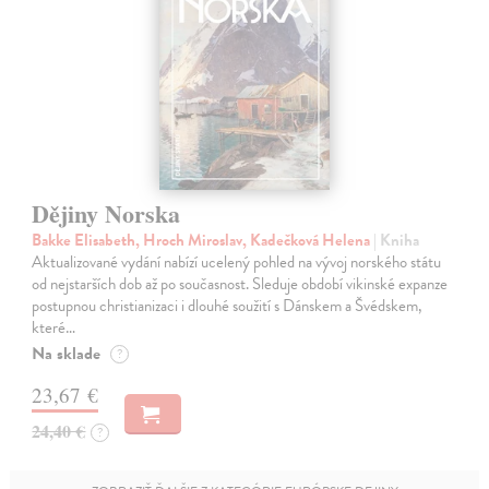
Dějiny Norska
Bakke Elisabeth, Hroch Miroslav, Kadečková Helena
| Kniha
Aktualizované vydání nabízí ucelený pohled na vývoj norského státu
od nejstarších dob až po současnost. Sleduje období vikinské expanze
postupnou christianizaci i dlouhé soužití s Dánskem a Švédskem,
které…
Na sklade
?
23,67 €
24,40 €
?