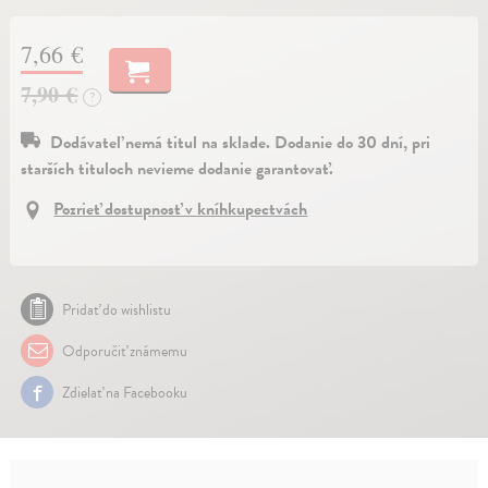
7,66 €
7,90 €
?
Dodávateľ nemá titul na sklade. Dodanie do 30 dní, pri
starších tituloch nevieme dodanie garantovať.
Pozrieť dostupnosť v kníhkupectvách
Pridať do wishlistu
Odporučiť známemu
Zdielať na Facebooku