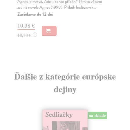
Agnes je mrtvá. Zabil ji tento příběh.“ Těmito větami
Hor
začíná novela Agnes (1998). Příběh lecléziovsk...
pod
Zasielame do 12 dní
Za
10,38 €
13
10,70 €
14
?
Ďalšie z kategórie európske
dejiny
na sklade