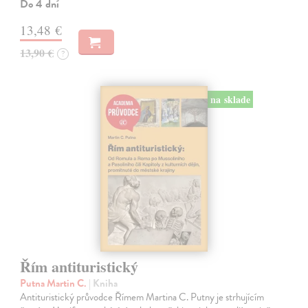
Do 4 dní
13,48 €
13,90 €
?
na sklade
Řím antituristický
Putna Martin C.
| Kniha
Antituristický průvodce Římem Martina C. Putny je strhujícím