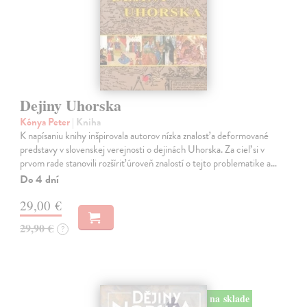
Dejiny Uhorska
Kónya Peter
| Kniha
K napísaniu knihy inšpirovala autorov nízka znalosť a deformované
predstavy v slovenskej verejnosti o dejinách Uhorska. Za cieľ si v
prvom rade stanovili rozšíriť úroveň znalostí o tejto problematike a…
Do 4 dní
29,00 €
29,90 €
?
na sklade