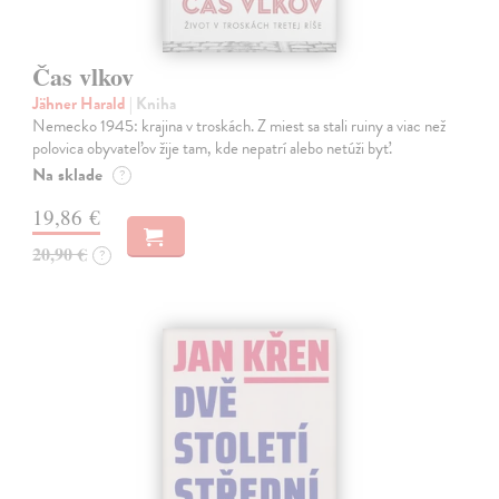
Čas vlkov
Jähner Harald
| Kniha
Nemecko 1945: krajina v troskách. Z miest sa stali ruiny a viac než
polovica obyvateľov žije tam, kde nepatrí alebo netúži byť.
Na sklade
?
19,86 €
20,90 €
?