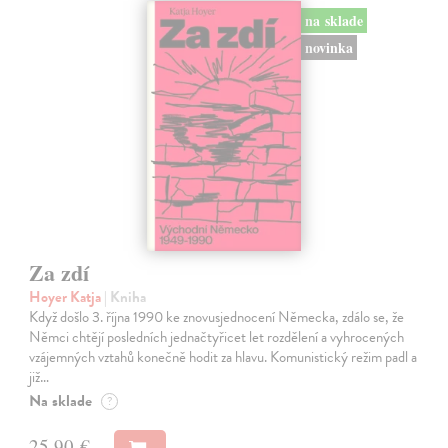
na sklade
novinka
Za zdí
Hoyer Katja
| Kniha
Když došlo 3. října 1990 ke znovusjednocení Německa, zdálo se, že
Němci chtějí posledních jednačtyřicet let rozdělení a vyhrocených
vzájemných vztahů konečně hodit za hlavu. Komunistický režim padl a
již…
Na sklade
?
25,90 €