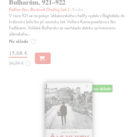
Bulharům, 921–922
Fadlan Ibn, Beránek Ondřej (ed.)
| Kniha
V roce 921 se na pokyn ‘abbásovského chalífy vydalo z Baghdádu do
království ležícího při soutoku řek Volha a Kama poselstvo s Ibn
Fadlánem. Volžské Bulharsko se nacházelo daleko za hranicemi
islámského…
Na sklade
?
15,68 €
16,50 €
?
na sklade