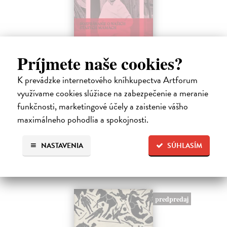
Príjmete naše cookies?
K prevádzke internetového kníhkupectva Artforum
Sedliačky
využívame cookies slúžiace na zabezpečenie a meranie
Kuciel-Frydryszak Joanna
| Kniha
funkčnosti, marketingové účely a zaistenie vášho
„Neplač, dieťa moje. Každá žena je otrokyňa, tak ani ty nebudeš
vyvolená,“ hovorí babka svojej mladej vnučke.
maximálneho pohodlia a spokojnosti.
Na sklade
?
NASTAVENIA
SÚHLASÍM
23,66 €
24,90 €
?
predpredaj