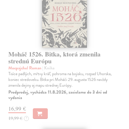
Moháč 1526. Bitka, ktorá zmenila
strednú Európu
Mocpajchel Roman
| Kniha
Tisíce padlých, mŕtvy kráľ, pohroma na bojisku, rozpad Uhorska,
koniec stredoveku. Bitka pri Moháči 29. augusta 1526 navždy
zmenila dejiny aj mapu strednej Európy.
Predpredaj, vychádza 11.8.2026, zasielame do 3 dní od
vydania
16,99 €
19,99 €
?