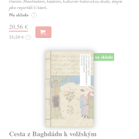
čtením. Manifestem, kázáním, kulturně-historickou studií, stejně
jako reportáží či básní.
Na sklade
?
20,56 €
21,20 €
?
na sklade
Cesta z Baghdádu k volžským