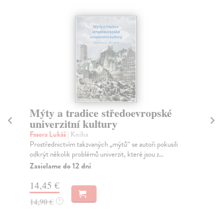
Mýty a tradice středoevropské
T
univerzitní kultury
s
Fasora Lukáš
| Kniha
Hél
Prostřednictvím takzvaných „mýtů“ se autoři pokusili
Zmi
odkrýt několik problémů univerzit, které jsou z...
pok
Zasielame do 12 dní
Na
14,45 €
14
14,90 €
14
?