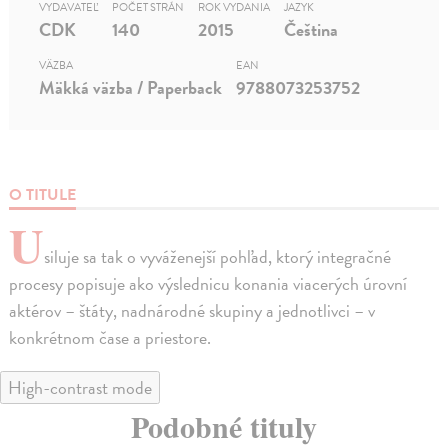
VYDAVATEĽ
POČET STRÁN
ROK VYDANIA
JAZYK
CDK
140
2015
Čeština
VÄZBA
EAN
Mäkká väzba / Paperback
9788073253752
O TITULE
U
siluje sa tak o vyváženejší pohľad, ktorý integračné
procesy popisuje ako výslednicu konania viacerých úrovní
aktérov – štáty, nadnárodné skupiny a jednotlivci – v
konkrétnom čase a priestore.
High-contrast mode
Podobné tituly