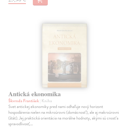
Antická ekonomika
Škvrnda František
| Kniha
Svet antickej ekonomiky pred nami odhaľuje nový horizont
hospodárenia nielen na mikroúrovni (domácnosť), ale aj makroúrovni
(štát). Jej praktická orientácia na morálne hodnoty, akými sú cnosť a
spravodlivosť,…