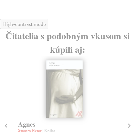
High-contrast mode
Čitatelia s podobným vkusom si
kúpili aj:
Agnes
I
Stamm Peter
| Kniha
Kl