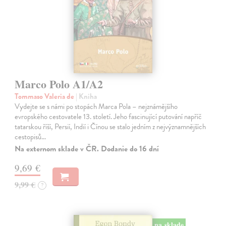
Marco Polo A1/A2
Tommaso Valeria de
| Kniha
Vydejte se s námi po stopách Marca Pola – nejznámějšího
evropského cestovatele 13. století. Jeho fascinující putování napříč
tatarskou říší, Persií, Indií i Čínou se stalo jedním z nejvýznamnějších
cestopisů…
Na externom sklade v ČR. Dodanie do 16 dní
9,69 €
9,99 €
?
na sklade