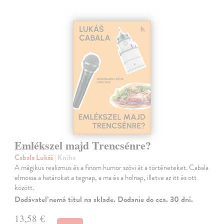
Emlékszel majd Trencsénre?
Cabala Lukáš
| Kniha
A mágikus realizmus és a finom humor szövi át a történeteket. Cabala
elmossa a határokat a tegnap, a ma és a holnap, illetve az itt és ott
között.
Dodávateľ nemá titul na sklade. Dodanie do cca. 30 dní.
13,58 €