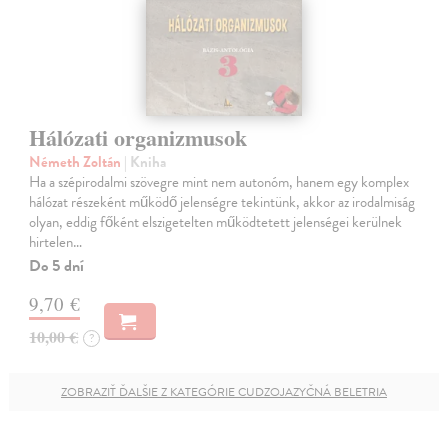
Hálózati organizmusok
Németh Zoltán
| Kniha
Ha a szépirodalmi szövegre mint nem autonóm, hanem egy komplex
hálózat részeként működő jelenségre tekintünk, akkor az irodalmiság
olyan, eddig főként elszigetelten működtetett jelenségei kerülnek
hirtelen…
Do 5 dní
9,70 €
10,00 €
?
ZOBRAZIŤ ĎALŠIE Z KATEGÓRIE CUDZOJAZYČNÁ BELETRIA