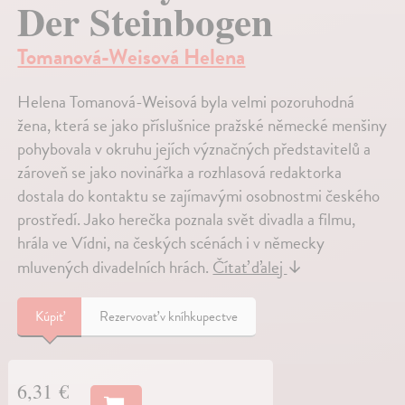
Der Steinbogen
Tomanová-Weisová Helena
Helena Tomanová-Weisová byla velmi pozoruhodná
žena, která se jako příslušnice pražské německé menšiny
pohybovala v okruhu jejích význačných představitelů a
zároveň se jako novinářka a rozhlasová redaktorka
dostala do kontaktu se zajímavými osobnostmi českého
prostředí. Jako herečka poznala svět divadla a filmu,
hrála ve Vídni, na českých scénách i v německy
mluvených divadelních hrách.
Čítať ďalej
↓
Kúpiť
Rezervovať v kníhkupectve
6,31 €