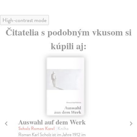
High-contrast mode
Čitatelia s podobným vkusom si
kúpili aj:
Auswahl auf dem Werk
Di
Scholz Roman Karel
| Kniha
Se
Roman Karl Scholz ist im Jahre 1912 im
Vzp