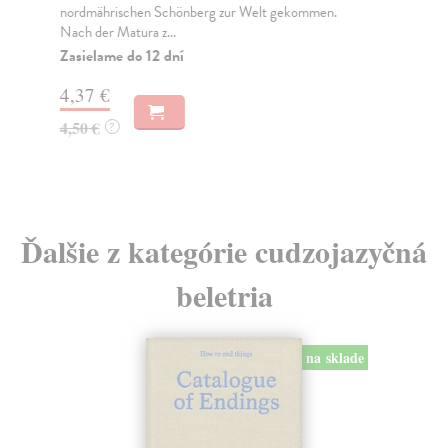
nordmährischen Schönberg zur Welt gekommen.
žij
Nach der Matura z...
Za
Zasielame do 12 dní
10
4,37 €
10
4,50 €
?
Ďalšie z kategórie cudzojazyčná
beletria
na sklade