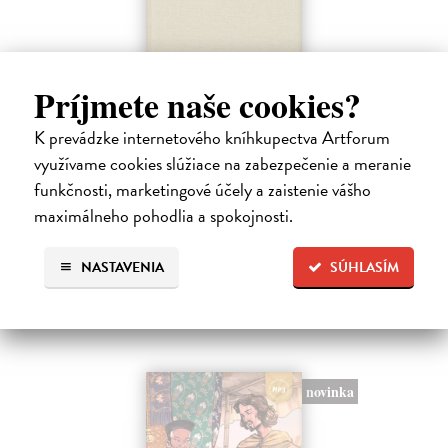
Príjmete naše cookies?
K prevádzke internetového kníhkupectva Artforum
Catalogue of Endings
využívame cookies slúžiace na zabezpečenie a meranie
Jenča Martin, Poliačiková Katarína
| Kniha
funkčnosti, marketingové účely a zaistenie vášho
Endings come in every flavour. They can be quiet or explosive,
maximálneho pohodlia a spokojnosti.
graceful or messy, liberating or devastating.
Na sklade
?
NASTAVENIA
SÚHLASÍM
35,00 €
novinka