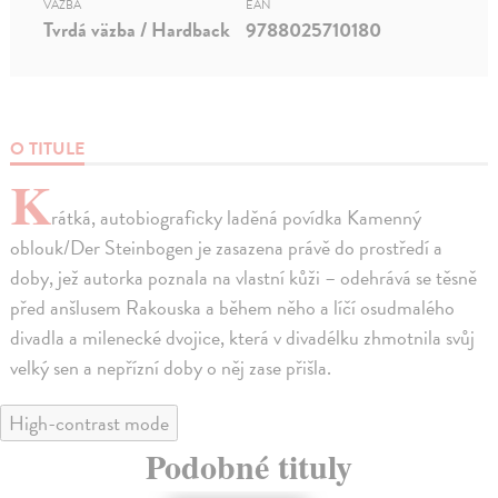
VÄZBA
EAN
Tvrdá väzba / Hardback
9788025710180
O TITULE
K
rátká, autobiograficky laděná povídka Kamenný
oblouk/Der Steinbogen je zasazena právě do prostředí a
doby, jež autorka poznala na vlastní kůži – odehrává se těsně
před anšlusem Rakouska a během něho a líčí osudmalého
divadla a milenecké dvojice, která v divadélku zhmotnila svůj
velký sen a nepřízní doby o něj zase přišla.
High-contrast mode
Podobné tituly