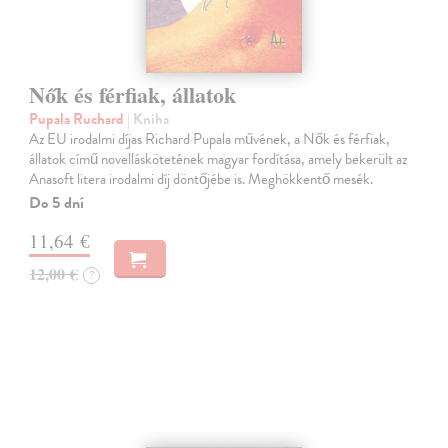
Nők és férfiak, állatok
Pupala Ruchard
| Kniha
Az EU irodalmi díjas Richard Pupala művének, a Nők és férfiak,
állatok című novelláskötetének magyar fordítása, amely bekerült az
Anasoft litera irodalmi díj döntőjébe is. Meghökkentő mesék.
Do 5 dní
11,64 €
12,00 €
?