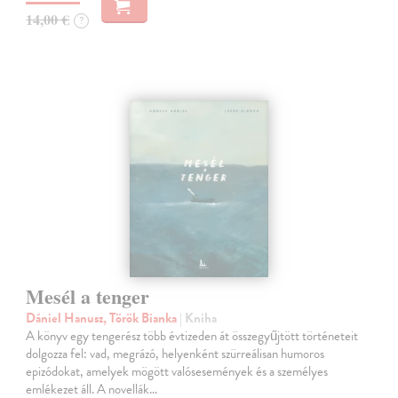
14,00 €
?
Mesél a tenger
Dániel Hanusz, Török Bianka
| Kniha
A könyv egy tengerész több évtizeden át összegyűjtött történeteit
dolgozza fel: vad, megrázó, helyenként szürreálisan humoros
epizódokat, amelyek mögött valósesemények és a személyes
emlékezet áll. A novellák…