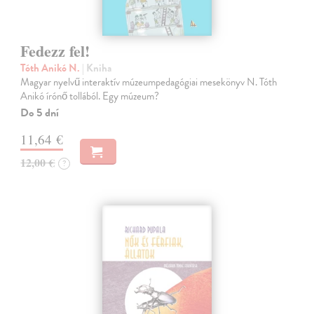
Fedezz fel!
Tóth Anikó N.
| Kniha
Magyar nyelvű interaktív múzeumpedagógiai mesekönyv N. Tóth
Anikó írónő tollából. Egy múzeum?
Do 5 dní
11,64 €
12,00 €
?