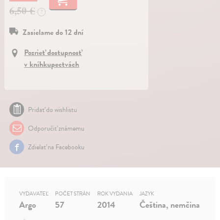
6,50 €
?
Zasielame do 12 dní
Pozrieť dostupnosť
v kníhkupectvách
Pridať do wishlistu
Odporučiť známemu
Zdielať na Facebooku
VYDAVATEĽ
POČET STRÁN
ROK VYDANIA
JAZYK
Argo
57
2014
Čeština, nemčina