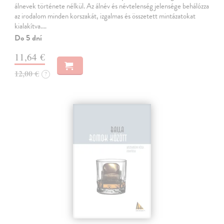
álnevek története nélkül. Az álnév és névtelenség jelensége behálózza
az irodalom minden korszakát, izgalmas és összetett mintázatokat
kialakítva.…
Do 5 dní
11,64 €
12,00 €
?