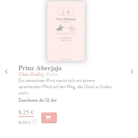
Prinz Aberjaja
Ce
M
Cikán Ondřej
| Kniha
Ein namenloser Prinz macht sich mit seinem
He
sprechenden Pferd auf den Weg, das Glück zu finden,
Bil
und t...
(ná
Zasielame do 12 dní
Na
8,25 €
12
8,50 €
?
12