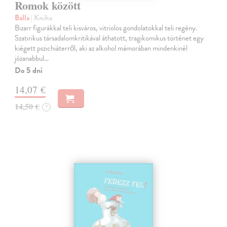
Romok között
Balla
| Kniha
Bizarr figurákkal teli kisváros, vitriolos gondolatokkal teli regény.
Szatirikus társadalomkritikával áthatott, tragikomikus történet egy
kiégett pszichiáterről, aki az alkohol mámorában mindenkinél
józanabbul…
Do 5 dní
14,07 €
14,50 €
?