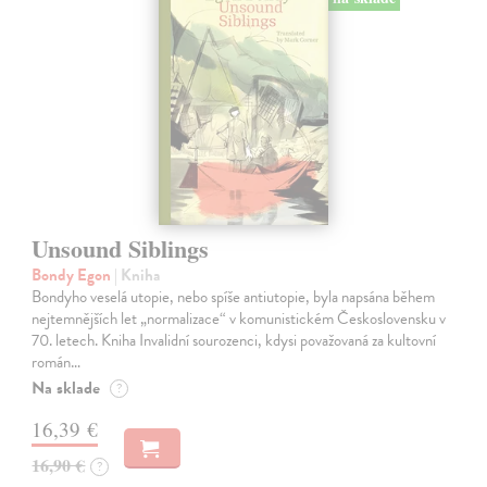
Unsound Siblings
Bondy Egon
| Kniha
Bondyho veselá utopie, nebo spíše antiutopie, byla napsána během
nejtemnějších let „normalizace“ v komunistickém Československu v
70. letech. Kniha Invalidní sourozenci, kdysi považovaná za kultovní
román…
Na sklade
?
16,39 €
16,90 €
?