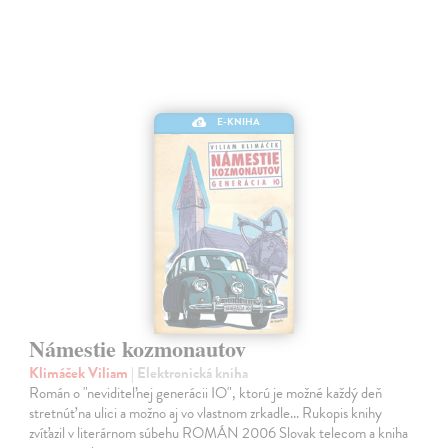
E-KNIHA
Námestie kozmonautov
Klimáček Viliam
| Elektronická kniha
Román o "neviditeľnej generácii IO", ktorú je možné každý deň
stretnúť na ulici a možno aj vo vlastnom zrkadle... Rukopis knihy
zvíťazil v literárnom súbehu ROMÁN 2006 Slovak telecom a kniha