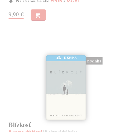
Na stiahnutie ako
EPUB
a
MOBI
9,90 €
E-KNIHA
novinka
Blízkosť
Rumanovský Matej
| Elektronická kniha