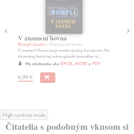
Sólista
P
Klus Jaroslav
| Elektronická kniha
Klu
Tvorba Jaroslava Klusa (1971) je rôznorodá. Okrem
Klu
divadelných hier, básnických zbierok a poviedok sa...
prí
Na stiahnutie ako
PDF
9,70 €
8,
High-contrast mode
Čitatelia s podobným vkusom si