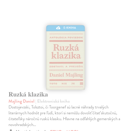
E-KNIHA
Ruzká klazika
Majling Daniel
| Elektronická kniha
Dostojevzski, Tolsztoi, či Toorgenef sú lacné náhrady trvalých
literárnych hodnôt pre ľudí, ktorí si nemôžu dovoliť čítať skutočnú,
čitateľsky náročnú ruskú klasiku. Hlavne na odľahlých gemerských a
novohradských…