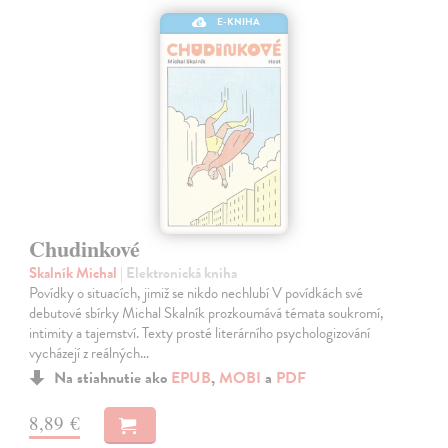
E-KNIHA
Chudinkové
Skalník Michal
| Elektronická kniha
Povídky o situacích, jimiž se nikdo nechlubí V povídkách své
debutové sbírky Michal Skalník prozkoumává témata soukromí,
intimity a tajemství. Texty prosté literárního psychologizování
vycházejí z reálných…
Na stiahnutie ako
EPUB
,
MOBI
a
PDF
8,89 €