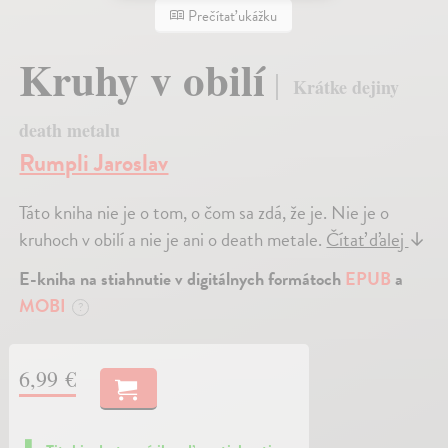
Prečítať ukážku
Kruhy v obilí
Krátke dejiny
death metalu
Rumpli Jaroslav
Táto kniha nie je o tom, o čom sa zdá, že je. Nie je o
kruhoch v obilí a nie je ani o death metale.
Čítať ďalej
↓
E-kniha na stiahnutie v digitálnych formátoch
EPUB
a
MOBI
?
6,99 €