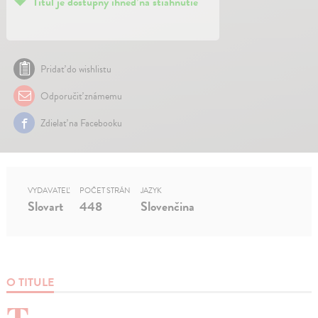
Titul je dostupný ihneď na stiahnutie
Pridať do wishlistu
Odporučiť známemu
Zdielať na Facebooku
VYDAVATEĽ
POČET STRÁN
JAZYK
Slovart
448
Slovenčina
O TITULE
T