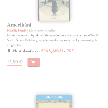
Amerikáni
Hudák Tomáš
| Elektronická kniha
Nové Slovensko. Aj tak sa dala na začiatku 20. storočia nazvať štvrť
South Side v Pittsburghu, kde svoj domov našli tisícky slovenských
imigrantov.
Na stiahnutie ako
EPUB
,
MOBI
a
PDF
13,90 €
E-KNIHA