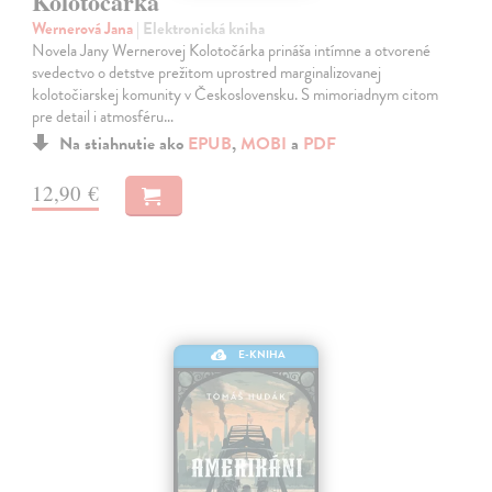
Kolotočárka
Wernerová Jana
| Elektronická kniha
Novela Jany Wernerovej Kolotočárka prináša intímne a otvorené
svedectvo o detstve prežitom uprostred marginalizovanej
kolotočiarskej komunity v Československu. S mimoriadnym citom
pre detail i atmosféru…
Na stiahnutie ako
EPUB
,
MOBI
a
PDF
12,90 €
E-KNIHA