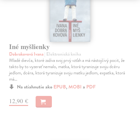
Iné myšlienky
Dobrakovová Ivana
| Elektronická kniha
Mladé dievča, ktoré zažíva svoj prvý vzťah a má nástojčivý pocit, že
takto by to vyzerať nemalo, matka, ktorá tyranizuje svoju dcéru
jedlom, dcéra, ktorá tyranizuje svoju matku jedlom, expatka, ktorá
má…
Na stiahnutie ako
EPUB
,
MOBI
a
PDF
12,90 €