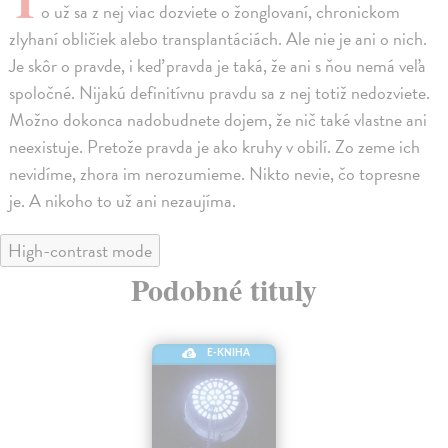
o už sa z nej viac dozviete o žonglovaní, chronickom
zlyhaní obličiek alebo transplantáciách. Ale nie je ani o nich.
Je skôr o pravde, i keď pravda je taká, že ani s ňou nemá veľa
spoločné. Nijakú definitívnu pravdu sa z nej totiž nedozviete.
Možno dokonca nadobudnete dojem, že nič také vlastne ani
neexistuje. Pretože pravda je ako kruhy v obilí. Zo zeme ich
nevidíme, zhora im nerozumieme. Nikto nevie, čo topresne
je. A nikoho to už ani nezaujíma.
High-contrast mode
Podobné tituly
E-KNIHA