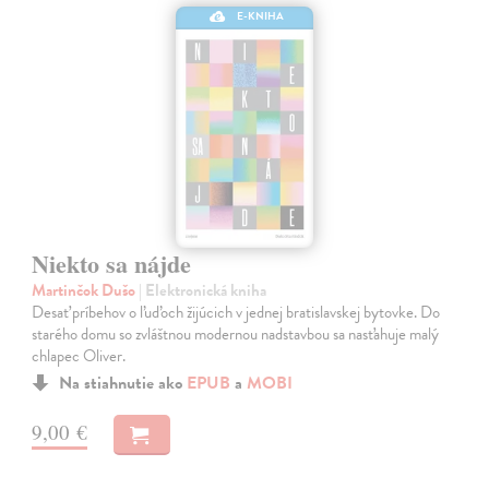
E-KNIHA
Niekto sa nájde
Martinčok Dušo
| Elektronická kniha
Desať príbehov o ľuďoch žijúcich v jednej bratislavskej bytovke. Do
starého domu so zvláštnou modernou nadstavbou sa nasťahuje malý
chlapec Oliver.
Na stiahnutie ako
EPUB
a
MOBI
9,00 €