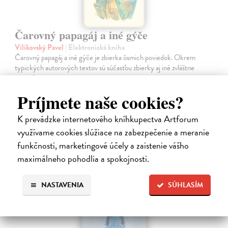
Čarovný papagáj a iné gýče
Vilikovský Pavel
| Elektronická kniha
Čarovný papagáj a iné gýče je zbierka ôsmich poviedok. Okrem
typických autorových textov sú súčasťou zbierky aj iné zvláštne
poviedky.
Na stiahnutie ako
EPUB
,
MOBI
a
PDF
Príjmete naše cookies?
10,49 €
K prevádzke internetového kníhkupectva Artforum
využívame cookies slúžiace na zabezpečenie a meranie
funkčnosti, marketingové účely a zaistenie vášho
maximálneho pohodlia a spokojnosti.
NASTAVENIA
SÚHLASÍM
E-KNIHA