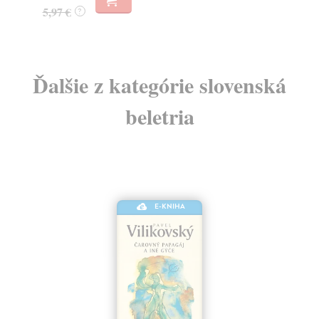
25
Ďalšie z kategórie slovenská
beletria
E-KNIHA