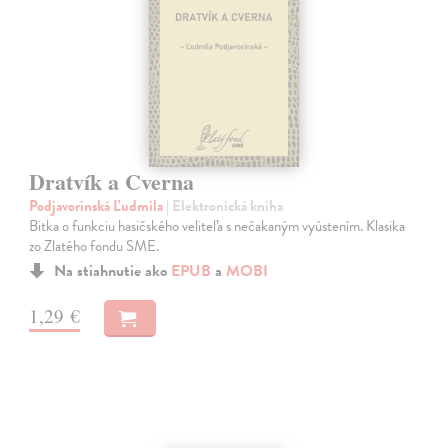
Dratvík a Cverna
Podjavorinská Ľudmila
| Elektronická kniha
Bitka o funkciu hasičského veliteľa s nečakaným vyústením. Klasika
zo Zlatého fondu SME.
Na stiahnutie ako
EPUB
a
MOBI
1,29 €