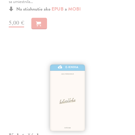
sa umiestnila…
Na stiahnutie ako
EPUB
a
MOBI
5,00 €
E-KNIHA