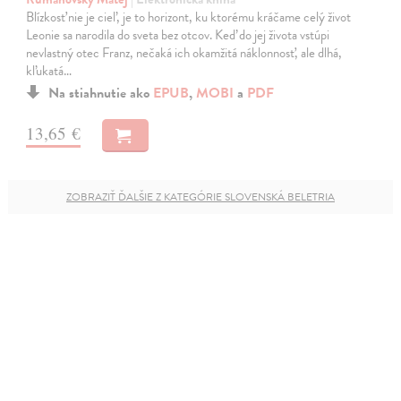
Blízkosť nie je cieľ, je to horizont, ku ktorému kráčame celý život
Leonie sa narodila do sveta bez otcov. Keď do jej života vstúpi
nevlastný otec Franz, nečaká ich okamžitá náklonnosť, ale dlhá,
kľukatá…
Na stiahnutie ako
EPUB
,
MOBI
a
PDF
13,65 €
ZOBRAZIŤ ĎALŠIE Z KATEGÓRIE SLOVENSKÁ BELETRIA