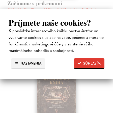
Začíname s príkrmami
Tkáčová Judita, Pivrncová Eliška, Kuřátková Petra, Vrábelová
Tereza
| Kniha
Príjmete naše cookies?
Prvé jedlo dieťatka je preň tým najdôležitejším míľnikom. A pre
rodičov zas veľkým orieškom.
K prevádzke internetového kníhkupectva Artforum
Čaká sa dotlač, vychádza 11.9.2026, zasielame do 12 dní od
dotlače
využívame cookies slúžiace na zabezpečenie a meranie
funkčnosti, marketingové účely a zaistenie vášho
16,48 €
maximálneho pohodlia a spokojnosti.
16,99 €
?
NASTAVENIA
SÚHLASÍM
na sklade