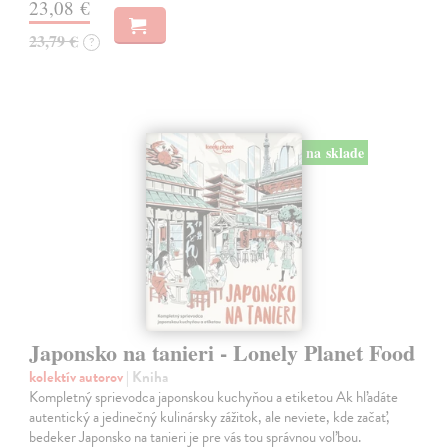
23,08 €
23,79 €
?
na sklade
Japonsko na tanieri - Lonely Planet Food
kolektív autorov
| Kniha
Kompletný sprievodca japonskou kuchyňou a etiketou Ak hľadáte
autentický a jedinečný kulinársky zážitok, ale neviete, kde začať,
bedeker Japonsko na tanieri je pre vás tou správnou voľbou.