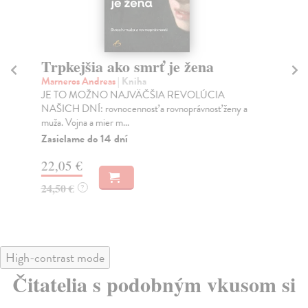
Trpkejšia ako smrť je žena
P
Marneros Andreas
| Kniha
Bor
JE TO MOŽNO NAJVÄČŠIA REVOLÚCIA
Tát
NAŠICH DNÍ: rovnocennosť a rovnoprávnosť ženy a
Bor
muža. Vojna a mier m...
Na
Zasielame do 14 dní
18
22,05 €
19
24,50 €
?
High-contrast mode
Čitatelia s podobným vkusom si