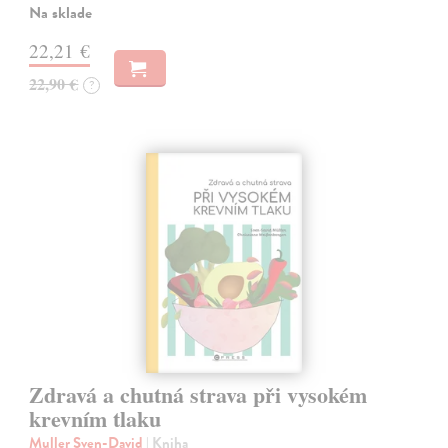
Na sklade
22,21 €
22,90 €
?
Zdravá a chutná strava při vysokém
krevním tlaku
Muller Sven-David
| Kniha