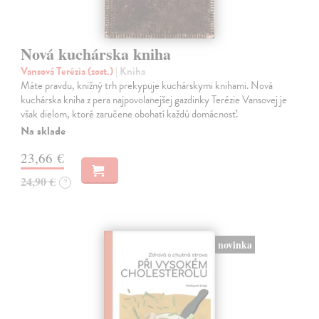
Nová kuchárska kniha
Vansová Terézia (zost.)
| Kniha
Máte pravdu, knižný trh prekypuje kuchárskymi knihami. Nová
kuchárska kniha z pera najpovolanejšej gazdinky Terézie Vansovej je
však dielom, ktoré zaručene obohatí každú domácnosť.
Na sklade
23,66 €
24,90 €
?
novinka