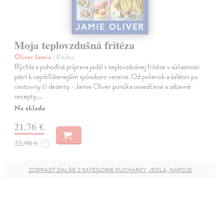
Moja teplovzdušná fritéza
Oliver Jamie
| Kniha
Rýchla a pohodlná príprava jedál v teplovzdušnej fritéze v súčasnosti
patrí k najobľúbenejším spôsobom varenia. Od polievok a šalátov po
cestoviny či dezerty - Jamie Oliver ponúka osvedčené a zábavné
recepty,…
Na sklade
21,76 €
22,90 €
?
ZOBRAZIŤ ĎALŠIE Z KATEGÓRIE KUCHÁRKY, JEDLÁ, NÁPOJE