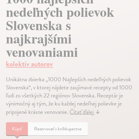
nedeľných polievok
Slovenska s
najkrajšími
venovaniami
kolektív autorov
Unikátna zbierka „1000 Najlepších nedeľných polievok
Slovenska“, v ktorej nájdete zaujímavé recepty od 1000
ľudí zo všetkých 22 regiónov Slovenska. Receptár je
výnimočný aj tým, že ku každej nedeľnej polievke je
pripojené krásne venovanie.
Čítať ďalej
↓
Kúpiť
Rezervovať v kníhkupectve