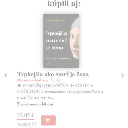
kúpili aj:
Trpkejšia ako smrť je žena
P
Marneros Andreas
| Kniha
Bor
JE TO MOŽNO NAJVÄČŠIA REVOLÚCIA
Tát
NAŠICH DNÍ: rovnocennosť a rovnoprávnosť ženy a
Bor
muža. Vojna a mier m...
Na
Zasielame do 14 dní
18
22,05 €
19
24,50 €
?