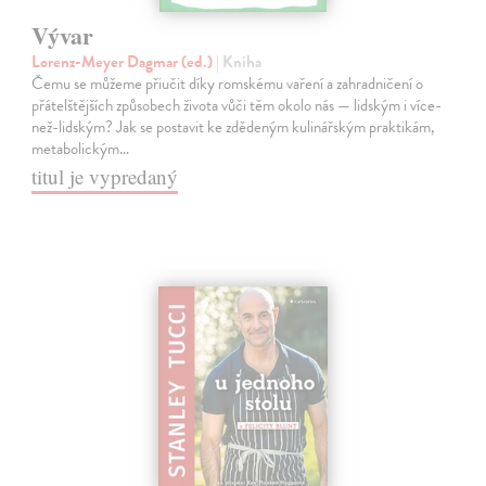
Vývar
Lorenz-Meyer Dagmar (ed.)
| Kniha
Čemu se můžeme přiučit díky romskému vaření a zahradničení o
přátelštějších způsobech života vůči těm okolo nás — lidským i více-
než-lidským? Jak se postavit ke zdědeným kulinářským praktikám,
metabolickým…
titul je vypredaný