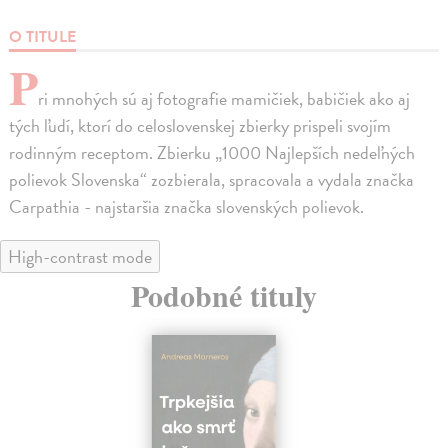
O TITULE
P
ri mnohých sú aj fotografie mamičiek, babičiek ako aj
tých ľudí, ktorí do celoslovenskej zbierky prispeli svojím
rodinným receptom. Zbierku „1000 Najlepších nedeľných
polievok Slovenska“ zozbierala, spracovala a vydala značka
Carpathia - najstaršia značka slovenských polievok.
High-contrast mode
Podobné tituly