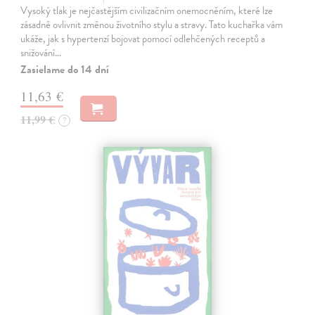
Vysoký tlak je nejčastějším civilizačním onemocněním, které lze
zásadně ovlivnit změnou životního stylu a stravy. Tato kuchařka vám
ukáže, jak s hypertenzí bojovat pomocí odlehčených receptů a
snižování…
Zasielame do 14 dní
11,63 €
11,99 €
?