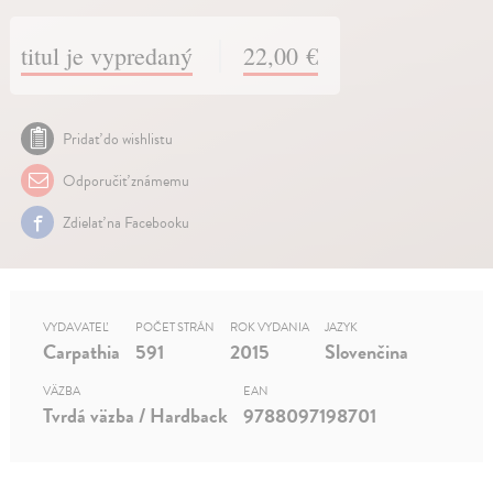
titul je vypredaný
22,00 €
Pridať do wishlistu
Odporučiť známemu
Zdielať na Facebooku
VYDAVATEĽ
POČET STRÁN
ROK VYDANIA
JAZYK
Carpathia
591
2015
Slovenčina
VÄZBA
EAN
Tvrdá väzba / Hardback
9788097198701