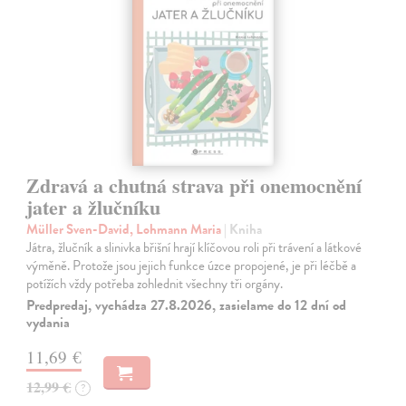
Zdravá a chutná strava při onemocnění
jater a žlučníku
Müller Sven-David, Lohmann Maria
| Kniha
Játra, žlučník a slinivka břišní hrají klíčovou roli při trávení a látkové
výměně. Protože jsou jejich funkce úzce propojené, je při léčbě a
potížích vždy potřeba zohlednit všechny tři orgány.
Predpredaj, vychádza 27.8.2026, zasielame do 12 dní od
vydania
11,69 €
12,99 €
?