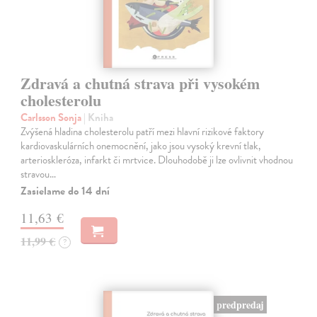
Zdravá a chutná strava při vysokém
cholesterolu
Carlsson Sonja
| Kniha
Zvýšená hladina cholesterolu patří mezi hlavní rizikové faktory
kardiovaskulárních onemocnění, jako jsou vysoký krevní tlak,
arterioskleróza, infarkt či mrtvice. Dlouhodobě ji lze ovlivnit vhodnou
stravou…
Zasielame do 14 dní
11,63 €
11,99 €
?
predpredaj