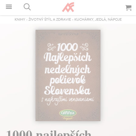
KNIHY
-
ŽIVOTNÝ ŠTÝL A ZDRAVIE
-
KUCHÁRKY, JEDLÁ, NÁPOJE
1000 najlepších