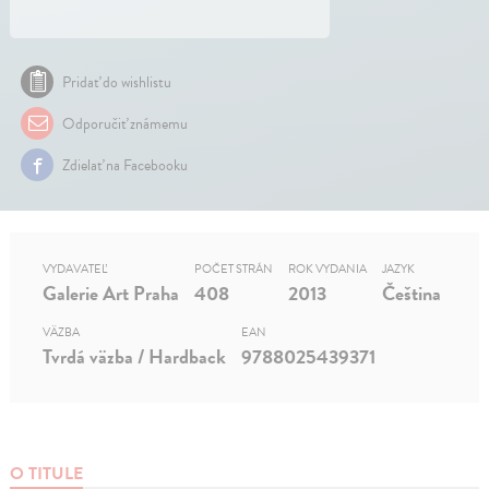
Pridať do wishlistu
Odporučiť známemu
Zdielať na Facebooku
VYDAVATEĽ
POČET STRÁN
ROK VYDANIA
JAZYK
Galerie Art Praha
408
2013
Čeština
VÄZBA
EAN
Tvrdá väzba / Hardback
9788025439371
O TITULE