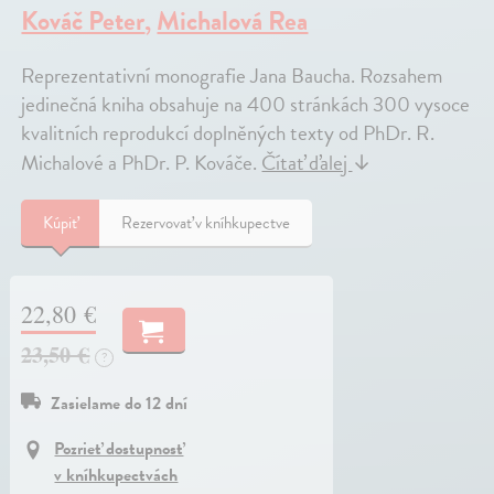
Kováč Peter
,
Michalová Rea
Reprezentativní monografie Jana Baucha. Rozsahem
jedinečná kniha obsahuje na 400 stránkách 300 vysoce
kvalitních reprodukcí doplněných texty od PhDr. R.
Michalové a PhDr. P. Kováče.
Čítať ďalej
↓
Kúpiť
Rezervovať v kníhkupectve
22,80 €
23,50 €
?
Zasielame do 12 dní
Pozrieť dostupnosť
v kníhkupectvách