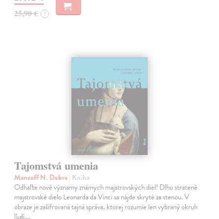
25,90 €
?
Tajomstvá umenia
Mancoff N. Debra
| Kniha
Odhaľte nové významy známych majstrovských diel! Dlho stratené
majstrovské dielo Leonarda da Vinci sa nájde skryté za stenou. V
obraze je zašifrovaná tajná správa, ktorej rozumie len vybraný okruh
ľudí.…