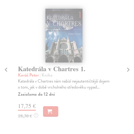
Katedrála v Chartres 1.
Č
Vl
Kováč Peter
| Kniha
Katedrála v Chartres nám nabízí nejautentičtější dojem
Ha
o tom, jak v době vrcholného středověku vypad...
Jan
bás
Zasielame do 12 dní
Za
17,75 €
9,
18,30 €
?
9,