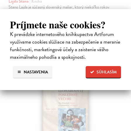
Lajda Stano
| Kniha
Stano Lajda je súčasný slovenský maliar, ktorý niekoľko rokov
systematicky pracoval na rekonštrukcii ikonickej Poslednej večere,
čo ho inšpirovalo k napísaniu tejto knihy. Odkrýva pred nami silné i
Príjmete naše cookies?
slabé…
Na sklade
K prevádzke internetového kníhkupectva Artforum
využívame cookies slúžiace na zabezpečenie a meranie
31,92 €
funkčnosti, marketingové účely a zaistenie vášho
39,90 €
?
maximálneho pohodlia a spokojnosti.
NASTAVENIA
SÚHLASÍM