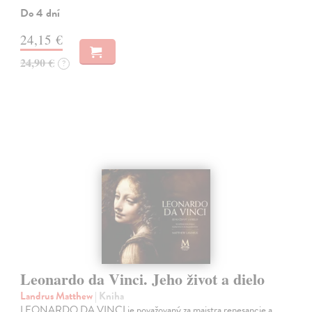
Do 4 dní
24,15 €
24,90 €
?
Leonardo da Vinci. Jeho život a dielo
Landrus Matthew
| Kniha
LEONARDO DA VINCI je považovaný za majstra renesancie a