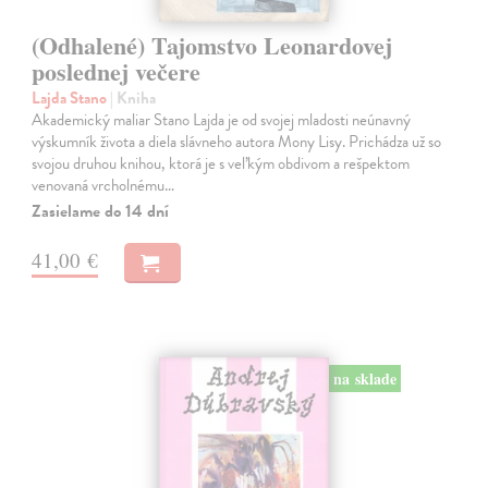
(Odhalené) Tajomstvo Leonardovej
poslednej večere
Lajda Stano
| Kniha
Akademický maliar Stano Lajda je od svojej mladosti neúnavný
výskumník života a diela slávneho autora Mony Lisy. Prichádza už so
svojou druhou knihou, ktorá je s veľkým obdivom a rešpektom
venovaná vrcholnému…
Zasielame do 14 dní
41,00 €
na sklade