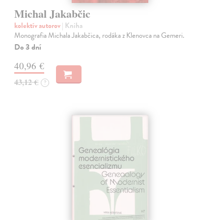
Michal Jakabčic
kolektív autorov
| Kniha
Monografia Michala Jakabčica, rodáka z Klenovca na Gemeri.
Do 3 dní
40,96 €
43,12 €
?