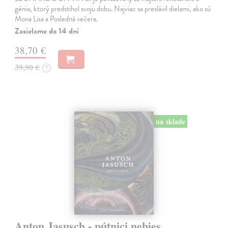
génia, ktorý predstihol svoju dobu. Najviac sa preslávil dielami, ako sú
Mona Lisa a Posledná večera.
Zasielame do 14 dní
38,70 €
39,90 €
?
na sklade
Anton Jasusch - pútnici nebies