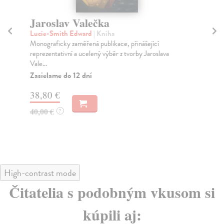
Jaroslav Valečka
V
(
Lucie-Smith Edward
| Kniha
Monograficky zaměřená publikace, přinášející
Ba
reprezentativní a ucelený výběr z tvorby Jaroslava
Mal
Vale...
Fis
dvac
Zasielame do 12 dní
Za
38,80 €
45
40,00 €
?
46
High-contrast mode
Čitatelia s podobným vkusom si
kúpili aj: