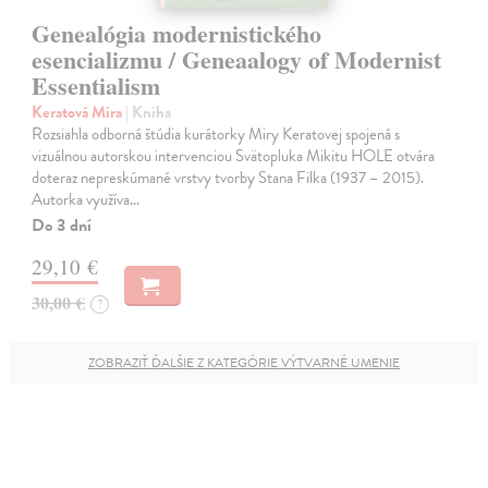
Genealógia modernistického
esencializmu / Geneaalogy of Modernist
Essentialism
Keratová Mira
| Kniha
Rozsiahla odborná štúdia kurátorky Miry Keratovej spojená s
vizuálnou autorskou intervenciou Svätopluka Mikitu HOLE otvára
doteraz nepreskúmané vrstvy tvorby Stana Filka (1937 – 2015).
Autorka využíva…
Do 3 dní
29,10 €
30,00 €
?
ZOBRAZIŤ ĎALŠIE Z KATEGÓRIE VÝTVARNÉ UMENIE