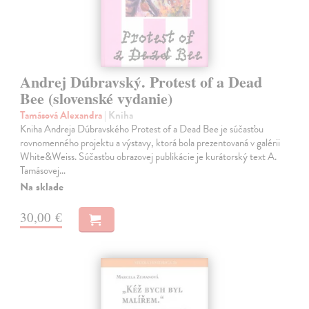
Andrej Dúbravský. Protest of a Dead
Bee (slovenské vydanie)
Tamásová Alexandra
| Kniha
Kniha Andreja Dúbravského Protest of a Dead Bee je súčasťou
rovnomenného projektu a výstavy, ktorá bola prezentovaná v galérii
White&Weiss. Súčasťou obrazovej publikácie je kurátorský text A.
Tamásovej…
Na sklade
30,00 €