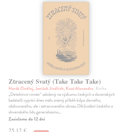
Ztracený Svatý (Take Take Take)
Horák Ondřej, Janíček Jindřich, Kusá Alexandra
| Kniha
„Detektivní román“ založený na výzkumu českých a slovenských
badatelů vypráví dnes málo známý příběh kdysi slavného,
obdivovaného, ale i zatracovaného obrazu Díkůvzdání českého a
slovenského lidu generalissimu…
Zasielame do 12 dní
25,12 €