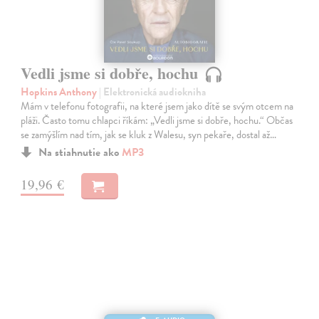
Vedli jsme si dobře, hochu
Hopkins Anthony
| Elektronická audiokniha
Mám v telefonu fotografii, na které jsem jako dítě se svým otcem na
pláži. Často tomu chlapci říkám: „Vedli jsme si dobře, hochu.“ Občas
se zamýšlím nad tím, jak se kluk z Walesu, syn pekaře, dostal až…
Na stiahnutie ako
MP3
19,96 €