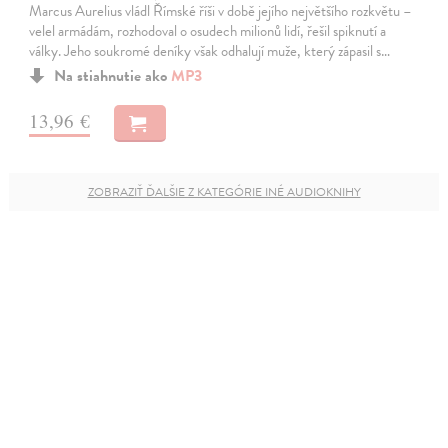
Marcus Aurelius vládl Římské říši v době jejího největšího rozkvětu –
velel armádám, rozhodoval o osudech milionů lidí, řešil spiknutí a
války. Jeho soukromé deníky však odhalují muže, který zápasil s…
Na stiahnutie ako
MP3
13,96 €
ZOBRAZIŤ ĎALŠIE Z KATEGÓRIE INÉ AUDIOKNIHY