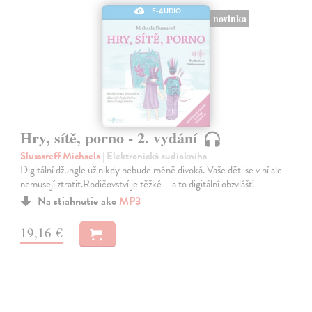
E-AUDIO
novinka
Hry, sítě, porno - 2. vydání
Slussareff Michaela
| Elektronická audiokniha
Digitální džungle už nikdy nebude méně divoká. Vaše děti se v ní ale
nemusejí ztratit.Rodičovství je těžké – a to digitální obzvlášť.
Na stiahnutie ako
MP3
19,16 €