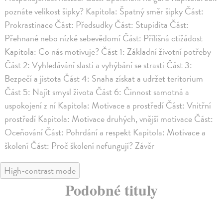
poznáte velikost šipky? Kapitola: Špatný směr šipky Část:
Prokrastinace Část: Předsudky Část: Stupidita Část:
Přehnané nebo nízké sebevědomí Část: Přílišná ctižádost
Kapitola: Co nás motivuje? Část 1: Základní životní potřeby
Část 2: Vyhledávání slasti a vyhýbání se strasti Část 3:
Bezpečí a jistota Část 4: Snaha získat a udržet teritorium
Část 5: Najít smysl života Část 6: Činnost samotná a
uspokojení z ní Kapitola: Motivace a prostředí Část: Vnitřní
prostředí Kapitola: Motivace druhých, vnější motivace Část:
Oceňování Část: Pohrdání a respekt Kapitola: Motivace a
školení Část: Proč školení nefungují? Závěr
High-contrast mode
Podobné tituly