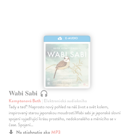
E-AUDIO
Wabi Sabi
Kemptonová Beth
| Elektronická audiokniha
Tady a teď! Naprosto nový pohled na náš život a svět kolem,
inspirovaný starou japonskou moudrostí.Wabi sabi je japonské slovní
spojení vyjadřující krásu prostého, nedokonalého a měnícího se v
čase. Spojení…
Na stiahnutie ako
MP3