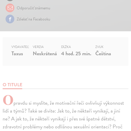
Odporučiť známemu
Zdielať na Facebooku
VYDAVATEĽ
VERZIA
DĹŽKA
ZVUK
Taxus
Neskrátená
4 hod. 25 min.
Čeština
O TITULE
O
pravdu si myslíte, že motivační řeči ovlivňují výkonnost
lidí a týmů? Také se divíte: Jak to, že někteří vynikají, a jiní
ne? A jak to, že někteří vynikají i přes své špatné dětství,
zdravotní problémy nebo odlišnou sexuální orientaci? Proč