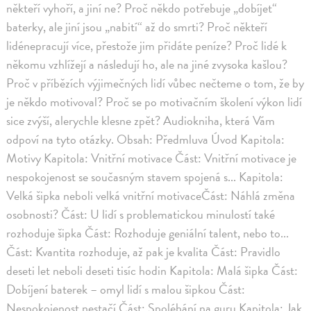
někteří vyhoří, a jiní ne? Proč někdo potřebuje „dobíjet“
baterky, ale jiní jsou „nabití“ až do smrti? Proč někteří
lidénepracují více, přestože jim přidáte peníze? Proč lidé k
někomu vzhlížejí a následují ho, ale na jiné zvysoka kašlou?
Proč v příbězích výjimečných lidí vůbec nečteme o tom, že by
je někdo motivoval? Proč se po motivačním školení výkon lidí
sice zvýší, alerychle klesne zpět? Audiokniha, která Vám
odpoví na tyto otázky. Obsah: Předmluva Úvod Kapitola:
Motivy Kapitola: Vnitřní motivace Část: Vnitřní motivace je
nespokojenost se současným stavem spojená s... Kapitola:
Velká šipka neboli velká vnitřní motivaceČást: Náhlá změna
osobnosti? Část: U lidí s problematickou minulostí také
rozhoduje šipka Část: Rozhoduje geniální talent, nebo to...
Část: Kvantita rozhoduje, až pak je kvalita Část: Pravidlo
deseti let neboli deseti tisíc hodin Kapitola: Malá šipka Část:
Dobíjení baterek – omyl lidí s malou šipkou Část:
Nespokojenost nestačí Část: Spoléhání na guru Kapitola: Jak