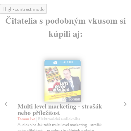
High-contrast mode
Čitatelia s podobným vkusom si
kúpili aj:
E-AUDIO
O úspěchu
Po
k
Toman Ivo
| Elektronická audiokniha
Audiokniha O úspěchu – je jedna z úspěšných
To
audioknih Ivo Tomana o osobním úspěchu. Úspěch je
Aud
zaklín...
poz