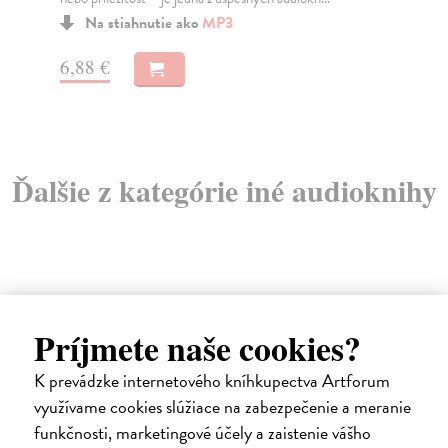
nen
Na stiahnutie ako
MP3
6,88 €
6,
Ďalšie z kategórie iné audioknihy
Príjmete naše cookies?
E-AUDIO
K prevádzke internetového kníhkupectva Artforum
využívame cookies slúžiace na zabezpečenie a meranie
funkčnosti, marketingové účely a zaistenie vášho