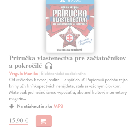
E-AUDIO
Príručka vlastenectva pre začiatočníkov
a pokročilé
Vrzgula Monika
| Elektronická audiokniha
Od večierkov k tvrdej realite – a späť do uší.Papierovú podobu tejto
knihy už v kníhkupectvách nenájdete, stala sa vzácnym úlovkom.
Máte však jedinečnú šancu vypočuť si, ako znel kultový internetový
magazín…
Na stiahnutie ako
MP3
15,90 €