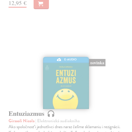
12,95 €
E-AUDIO
novinka
Entuziazmus
Girasoli Nicola
| Elektronická audiokniha
Ako spoločnosť i jednotlivci dnes naraz čelíme sklamaniu i rezignácii.