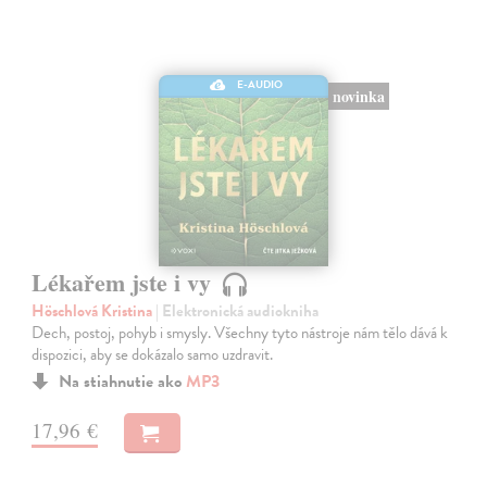
E-AUDIO
novinka
Lékařem jste i vy
Höschlová Kristina
| Elektronická audiokniha
Dech, postoj, pohyb i smysly. Všechny tyto nástroje nám tělo dává k
dispozici, aby se dokázalo samo uzdravit.
Na stiahnutie ako
MP3
17,96 €