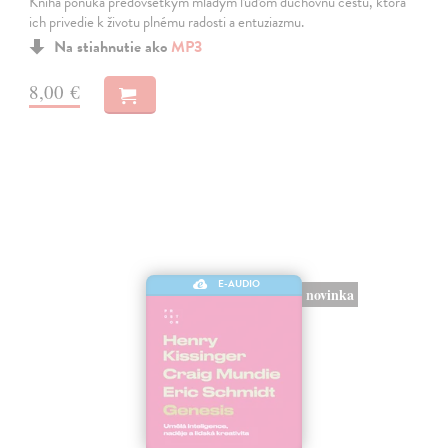
Kniha ponúka predovšetkým mladým ľuďom duchovnú cestu, ktorá
ich privedie k životu plnému radosti a entuziazmu.
Na stiahnutie ako
MP3
8,00 €
E-AUDIO
novinka