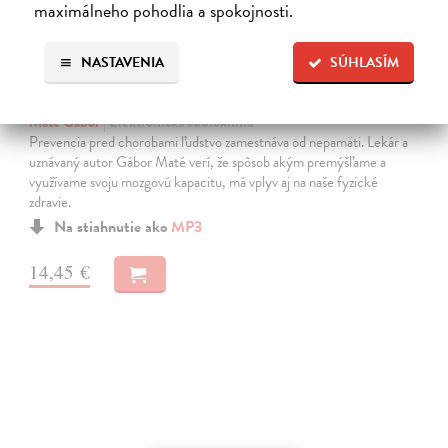
maximálneho pohodlia a spokojnosti.
NASTAVENIA
SÚHLASÍM
Keď telo povie nie
Maté Gábor
| Elektronická audiokniha
Prevencia pred chorobami ľudstvo zamestnáva od nepamäti. Lekár a
uznávaný autor Gábor Maté verí, že spôsob akým premýšľame a
využívame svoju mozgovú kapacitu, má vplyv aj na naše fyzické
zdravie.
Na stiahnutie ako
MP3
14,45 €