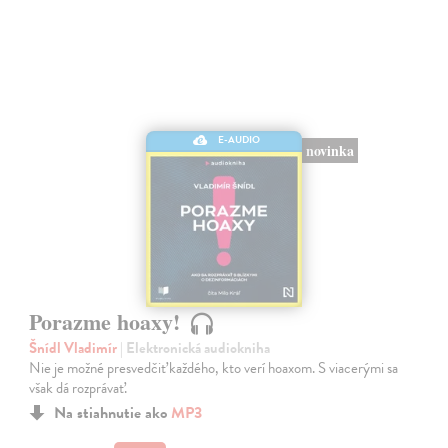
E-AUDIO
novinka
Porazme hoaxy!
Šnídl Vladimír
| Elektronická audiokniha
Nie je možné presvedčiť každého, kto verí hoaxom. S viacerými sa
však dá rozprávať.
Na stiahnutie ako
MP3