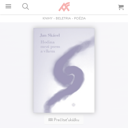
KNIHY
-
BELETRIA
-
POÉZIA
Prečítať ukážku