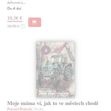
deformácii,…
Do 4 dní
10,36 €
10,90 €
?
Moje máma ví, jak to ve městech chodí
Petrovič Radmila
| Kniha