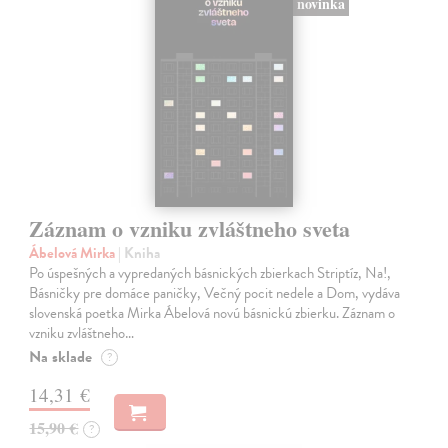
novinka
Záznam o vzniku zvláštneho sveta
Ábelová Mirka
| Kniha
Po úspešných a vypredaných básnických zbierkach Striptíz, Na!,
Básničky pre domáce paničky, Večný pocit nedele a Dom, vydáva
slovenská poetka Mirka Ábelová novú básnickú zbierku. Záznam o
vzniku zvláštneho…
Na sklade
?
14,31 €
15,90 €
?