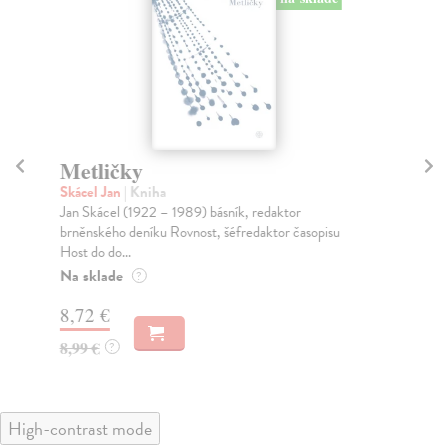
Metličky
K
Skácel Jan
| Kniha
Ská
Jan Skácel (1922 – 1989) básník, redaktor
Výb
brněnského deníku Rovnost, šéfredaktor časopisu
bás
Host do do...
Na
Na sklade
?
13
8,72 €
13
8,99 €
?
High-contrast mode