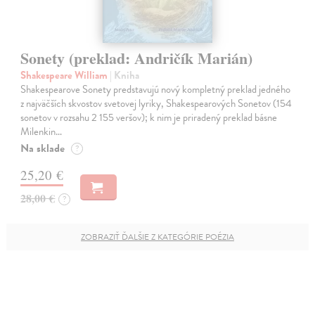
Sonety (preklad: Andričík Marián)
Shakespeare William
| Kniha
Shakespearove Sonety predstavujú nový kompletný preklad jedného
z najväčších skvostov svetovej lyriky, Shakespearových Sonetov (154
sonetov v rozsahu 2 155 veršov); k nim je priradený preklad básne
Milenkin…
Na sklade
?
25,20 €
28,00 €
?
ZOBRAZIŤ ĎALŠIE Z KATEGÓRIE POÉZIA