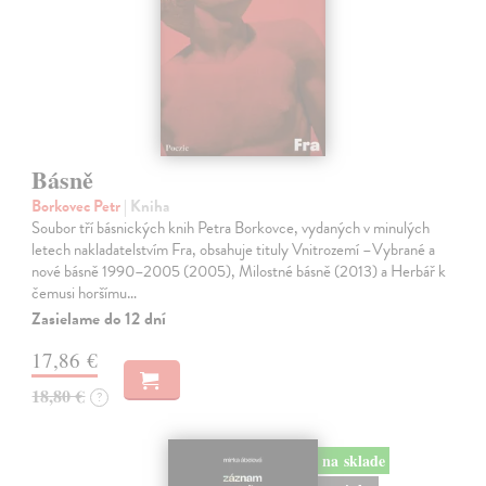
Básně
Borkovec Petr
| Kniha
Soubor tří básnických knih Petra Borkovce, vydaných v minulých
letech nakladatelstvím Fra, obsahuje tituly Vnitrozemí –Vybrané a
nové básně 1990–2005 (2005), Milostné básně (2013) a Herbář k
čemusi horšímu…
Zasielame do 12 dní
17,86 €
18,80 €
?
na sklade