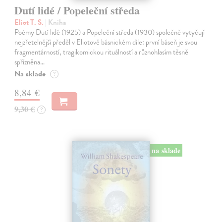
Dutí lidé / Popeleční středa
Eliot T. S.
| Kniha
Poémy Dutí lidé (1925) a Popeleční středa (1930) společně vytyčují
nejzřetelnější předěl v Eliotově básnickém díle: první báseň je svou
fragmentárností, tragikomickou rituálností a různohlasím těsně
spřízněna…
Na sklade
?
8,84 €
9,30 €
?
na sklade