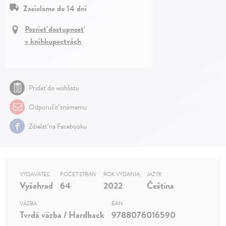
Zasielame do 14 dní
Pozrieť dostupnosť
v kníhkupectvách
Pridať do wishlistu
Odporučiť známemu
Zdielať na Facebooku
VYDAVATEĽ
POČET STRÁN
ROK VYDANIA
JAZYK
Vyšehrad
64
2022
Čeština
VÄZBA
EAN
Tvrdá väzba / Hardback
9788076016590