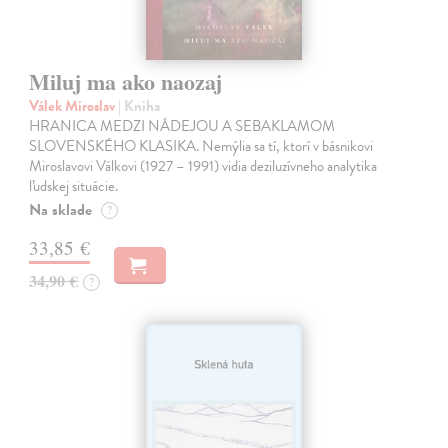
Miluj ma ako naozaj
Válek Miroslav
| Kniha
HRANICA MEDZI NÁDEJOU A SEBAKLAMOM
SLOVENSKÉHO KLASIKA. Nemýlia sa tí, ktorí v básnikovi
Miroslavovi Válkovi (1927 – 1991) vidia deziluzívneho analytika
ľudskej situácie.
Na sklade
?
33,85 €
34,90 €
?