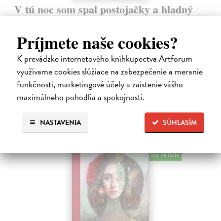
V tú noc som spal postojačky a hladný
Švábenský Waldemar
| Kniha
Kniha V tú noc som spal postojačky a hladný je poetickým denníkom
Príjmete naše cookies?
nespavého pozorovateľa sveta, ktorý sa prebíja životom s otvorenými
očami a srdcom. Waldemar Švábenský v nej destiluje desať rokov
K prevádzke internetového kníhkupectva Artforum
básnických…
využívame cookies slúžiace na zabezpečenie a meranie
Na sklade
?
funkčnosti, marketingové účely a zaistenie vášho
14,85 €
maximálneho pohodlia a spokojnosti.
16,50 €
?
NASTAVENIA
SÚHLASÍM
na sklade