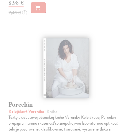
8,98 €
9,45 €
?
Porcelán
Kolejáková Veronika
| Kniha
Texty v debutovej básnickej knihe Veroniky Kolejákovej Porcelán
prepájajú intímnu skúsenosť so znepokojivou laboratórnou optikou:
telo je pozorované, klasifikované, tvarované, vystavené tlaku a