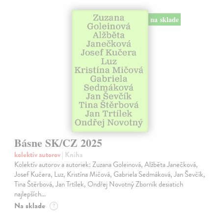
na sklade
Básne SK/CZ 2025
kolektív autorov
| Kniha
Kolektív autorov a autoriek: Zuzana Goleinová, Alžběta Janečková,
Josef Kučera, Luz, Kristína Mičová, Gabriela Sedmáková, Jan Ševčík,
Tina Štěrbová, Jan Trtílek, Ondřej Novotný Zborník desiatich
najlepších…
Na sklade
?