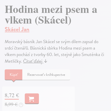
Hodina mezi psem a
vlkem (Skácel)
Skácel Jan
Moravský básník Jan Skácel se svým dílem zapsal do
srdcí čtenářů. Básnická sbírka Hodina mezi psem a
vlkem pochází z tvorby 60. let, stejně jako Smuténka či
Metličky.
Čítať ďalej
↓
Kúpiť
Rezervovať v kníhkupectve
8,72 €
8,99 €
?