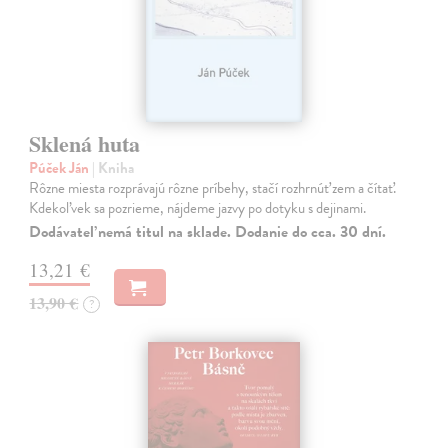
Sklená huta
Púček Ján
| Kniha
Rôzne miesta rozprávajú rôzne príbehy, stačí rozhrnúť zem a čítať.
Kdekoľvek sa pozrieme, nájdeme jazvy po dotyku s dejinami.
Dodávateľ nemá titul na sklade. Dodanie do cca. 30 dní.
13,21 €
13,90 €
?