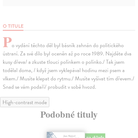
O TITULE
P
o vydání těchto děl byl básník zahnán do politického
ústraní. Za své dílo byl oceněn až po roce 1989. Najděte dva
kusy dřeva/ a zkuste tlouci polínkem o polínko./ Tak jsem
todělal doma, / když jsem vyklepával hodinu mezi psem a
vlkem./ Musíte klepat do rytmu./ Musíte vyšívat tím dřevem./
Snad se vám podaří/ probudit v sobě hvozd.
High-contrast mode
Podobné tituly
na sklade