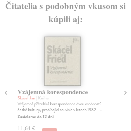
Čitatelia s podobným vkusom si
kúpili aj:
Vzájemná korespondence
M
Skácel Jan
| Kniha
Tr
Vzájemná přátelská korespondence dvou osobností
Kni
české kultury, probíhající souvisle v letech 1982 - ...
zem
Zasielame do 12 dní
Do
dní
11,64 €
gar