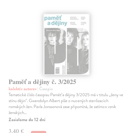
Paměť a dějiny č. 3/2025
kolektív autorov
| Časopis
Tematické číslo časopisu Paměť a dějiny 3/2025 má v titulu „ženy ve
stínu dějin“. Gwendolyn Albert píše o nucených sterilizacích
romských žen. Pavla Jonssonová zase připomíná, že zatímco vznik
ženských…
Zasielame do 12 dní
3,40 €