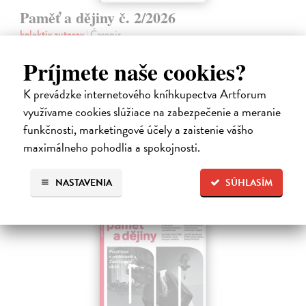
Paměť a dějiny č. 2/2026
kolektív autorov
| Časopis
Toto číslo časopisu Paměť a dějiny se zaměřuje na vědu a techniku ve
službách Státní bezpečnosti a ukazuje, jak moderní technologie
Príjmete naše cookies?
ovlivňovaly zpravodajské aktivity i kontrolu společnosti v období
studené…
K prevádzke internetového kníhkupectva Artforum
Zasielame do 12 dní
využívame cookies slúžiace na zabezpečenie a meranie
funkčnosti, marketingové účely a zaistenie vášho
3,15 €
maximálneho pohodlia a spokojnosti.
3,50 €
?
NASTAVENIA
SÚHLASÍM