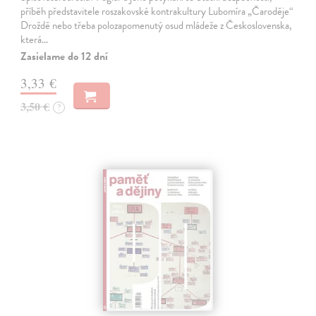
příběh představitele roszakovské kontrakultury Lubomíra „Čaroděje“
Droždě nebo třeba polozapomenutý osud mládeže z Československa,
která…
Zasielame do 12 dní
3,33 €
3,50 €
?