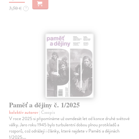
3,50 €
?
Paměť a dějiny č. 1/2025
kolektív autorov
| Časopis
V roce 2025 si připomínáme už osmdesát let od konce druhé světové
války. Jaro roku 1945 bylo turbulentní dobou plnou protikladů a
rozporů, což odrážejí i články, které najdete v Paměti a dějinách
1/2025.…