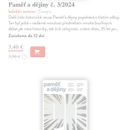
Paměť a dějiny č. 3/2024
kolektív autorov
| Časopis
Další číslo historické revue Paměť a dějiny pojednává o třetím odboji.
Ten byl ještě v nedávné minulosti předmětem mnoha bouřlivých
debat jak mezi historiky, tak širší veřejností, ovšem dnes, 35 let po…
Zasielame do 12 dní
3,40 €
3,50 €
?