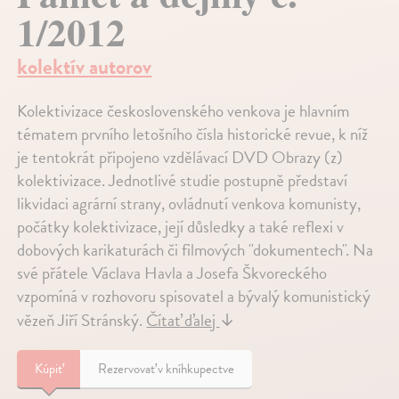
1/2012
kolektív autorov
Kolektivizace československého venkova je hlavním
tématem prvního letošního čísla historické revue, k níž
je tentokrát připojeno vzdělávací DVD Obrazy (z)
kolektivizace. Jednotlivé studie postupně představí
likvidaci agrární strany, ovládnutí venkova komunisty,
počátky kolektivizace, její důsledky a také reflexi v
dobových karikaturách či filmových "dokumentech". Na
své přátele Václava Havla a Josefa Škvoreckého
vzpomíná v rozhovoru spisovatel a bývalý komunistický
vězeň Jiří Stránský.
Čítať ďalej
↓
Kúpiť
Rezervovať v kníhkupectve