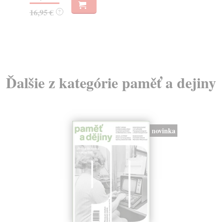
23
16,95 €
?
24
Ďalšie z kategórie paměť a dejiny
novinka