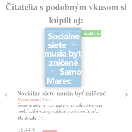
Čitatelia s podobným vkusom si
kúpili aj:
na sklade
Sociálne siete musia byť zničené
S
K
Marec Samo
| Kniha
Sociálne siete nám ubližujú ako jednotlivcom a kazia
Mik
medziľudské vzťahy, rozkladajú spoločnosť a def...
Mon
o k
Na sklade
?
Na
16,44 €