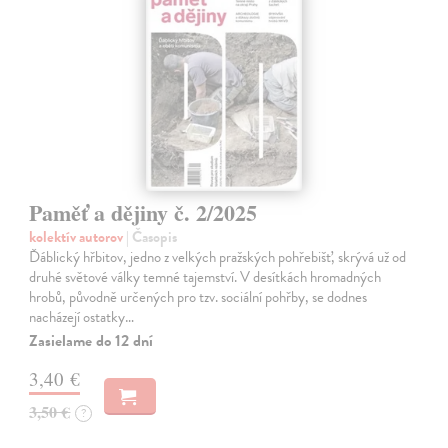
Paměť a dějiny č. 2/2025
kolektív autorov
| Časopis
Ďáblický hřbitov, jedno z velkých pražských pohřebišť, skrývá už od
druhé světové války temné tajemství. V desítkách hromadných
hrobů, původně určených pro tzv. sociální pohřby, se dodnes
nacházejí ostatky…
Zasielame do 12 dní
3,40 €
3,50 €
?