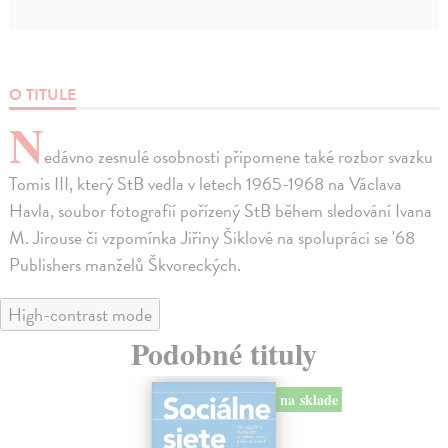
O TITULE
N
edávno zesnulé osobnosti připomene také rozbor svazku
Tomis III, který StB vedla v letech 1965-1968 na Václava
Havla, soubor fotografií pořízený StB během sledování Ivana
M. Jirouse či vzpomínka Jiřiny Šiklové na spolupráci se '68
Publishers manželů Škvoreckých.
High-contrast mode
Podobné tituly
na sklade