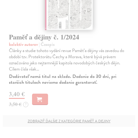
Paměť a dějiny č. 1/2024
kolektív autorov
| Časopis
Články a studie tohoto vydání revue Paměť a dějiny vás zavedou do
období tzv. Protektorátu Čechy a Morava, které bývá právem
označováno jako nejtemnější kapitola novodobých českých dějin.
Cílem čísla však…
Dodávateľ nemá titul na sklade. Dodanie do 30 dní, pri
starších tituloch nevieme dodanie garantovať.
3,40 €
3,50 €
?
ZOBRAZIŤ ĎALŠIE Z KATEGÓRIE PAMĚŤ A DEJINY