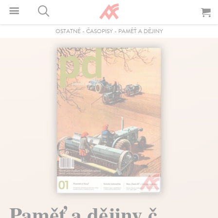
OSTATNÉ
-
ČASOPISY
-
PAMĚŤ A DĚJINY
Paměť a dějiny č.