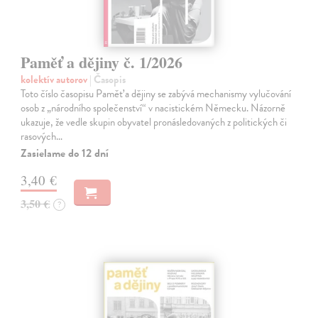
Paměť a dějiny č. 1/2026
kolektív autorov
| Časopis
Toto číslo časopisu Paměť a dějiny se zabývá mechanismy vylučování
osob z „národního společenství“ v nacistickém Německu. Názorně
ukazuje, že vedle skupin obyvatel pronásledovaných z politických či
rasových…
Zasielame do 12 dní
3,40 €
3,50 €
?