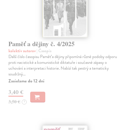
Paměť a dějiny č. 4/2025
kolektív autorov
| Časopis
Další číslo časopisu Paměť a dějiny připomíná různé podoby odporu
proti nacistické a komunistické diktatuře i současné zápasy o
uchování a interpretaci historie. Nabízí tak pestrý a tematicky
soudržný…
Zasielame do 12 dní
3,40 €
3,50 €
?