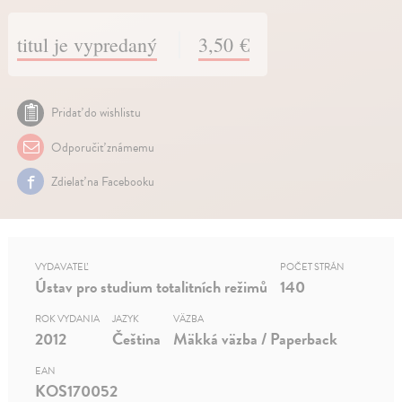
titul je vypredaný
3,50 €
Pridať do wishlistu
Odporučiť známemu
Zdielať na Facebooku
VYDAVATEĽ
POČET STRÁN
Ústav pro studium totalitních režimů
140
ROK VYDANIA
JAZYK
VÄZBA
2012
Čeština
Mäkká väzba / Paperback
EAN
KOS170052