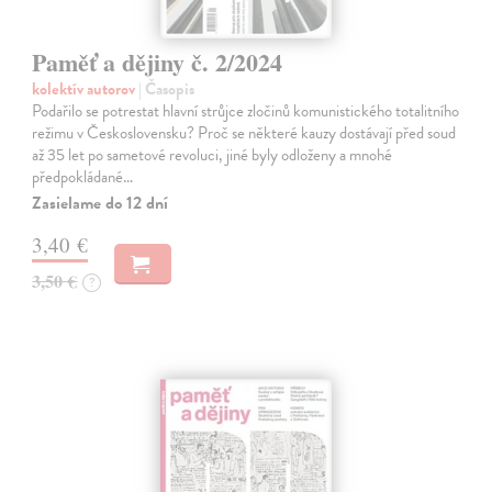
Paměť a dějiny č. 2/2024
kolektív autorov
| Časopis
Podařilo se potrestat hlavní strůjce zločinů komunistického totalitního
režimu v Československu? Proč se některé kauzy dostávají před soud
až 35 let po sametové revoluci, jiné byly odloženy a mnohé
předpokládané…
Zasielame do 12 dní
3,40 €
3,50 €
?