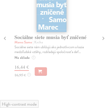
Sociálne siete musia byť zničené
S
K
Marec Samo
| Kniha
Sociálne siete nám ubližujú ako jednotlivcom a kazia
Mik
medziľudské vzťahy, rozkladajú spoločnosť a def...
Mon
o k
Na sklade
?
Na
16,44 €
23
16,95 €
?
24
High-contrast mode