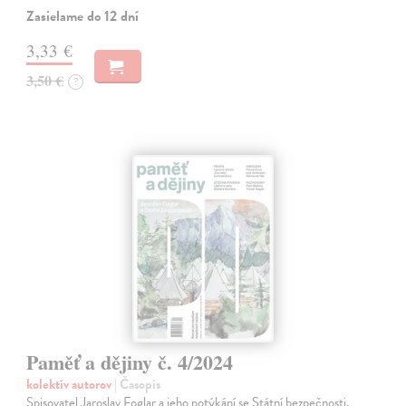
Zasielame do 12 dní
3,33 €
3,50 €
?
Paměť a dějiny č. 4/2024
kolektív autorov
| Časopis
Spisovatel Jaroslav Foglar a jeho potýkání se Státní bezpečnosti,