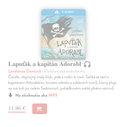
E-AUDIO
Lapuťák a kapitán Adorabl
Landsman Dominik
| Elektronická audiokniha
Čeněk, obyčejný malý kluk, jede s rodiči k moři. Setká se tam s
kapitánem Adorablem, lovcem odměn a zvláštních tvorů, který pluje
ve své lodi po celém Sedmimoří, pohádkovém světě plném ostrovů.
Na stiahnutie ako
MP3
11,96 €