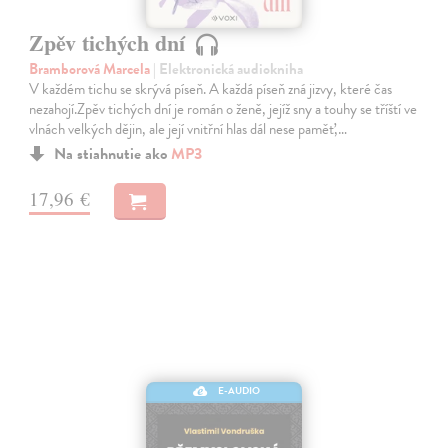
Zpěv tichých dní
Bramborová Marcela
| Elektronická audiokniha
V každém tichu se skrývá píseň. A každá píseň zná jizvy, které čas
nezahojí.Zpěv tichých dní je román o ženě, jejíž sny a touhy se tříští ve
vlnách velkých dějin, ale její vnitřní hlas dál nese paměť,…
Na stiahnutie ako
MP3
17,96 €
E-AUDIO