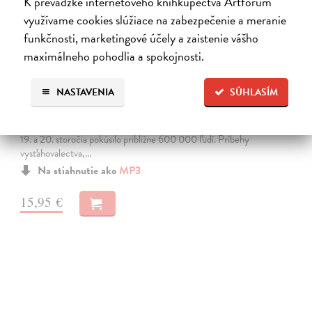
K prevádzke internetového kníhkupectva Artforum
využívame cookies slúžiace na zabezpečenie a meranie
funkčnosti, marketingové účely a zaistenie vášho
maximálneho pohodlia a spokojnosti.
Amerikáni
NASTAVENIA
SÚHLASÍM
Hudák Tomáš
| Elektronická audiokniha
Niektoré príbehy nám pripomenú, aké drahé môže byť slovo „nový
začiatok“ o ktorý sa v našej najväčšej vysťahovaleckej vlne na prelome
19. a 20. storočia pokúsilo približne 600 000 ľudí. Príbehy
vysťahovalectva,…
Na stiahnutie ako
MP3
15,95 €