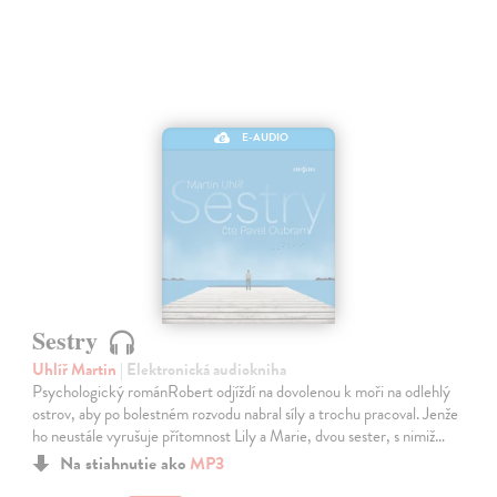
E-AUDIO
Sestry
Uhlíř Martin
| Elektronická audiokniha
Psychologický románRobert odjíždí na dovolenou k moři na odlehlý
ostrov, aby po bolestném rozvodu nabral síly a trochu pracoval. Jenže
ho neustále vyrušuje přítomnost Lily a Marie, dvou sester, s nimiž…
Na stiahnutie ako
MP3