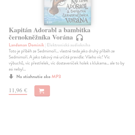
Kapitán Adorabl a bambitka
černokněžníka Vorána
Landsman Dominik
| Elektronická audiokniha
Toto je příběh ze Sedmimoří… vlastně teda jako druhý příběh ze
Sedmimoří. A jako takový má určitá pravidla: Všeho víc! Víc
výbuchů, víc přestřelek, víc dostaveníček holek s klukama… ale to by
asi nebyl…
Na stiahnutie ako
MP3
11,96 €