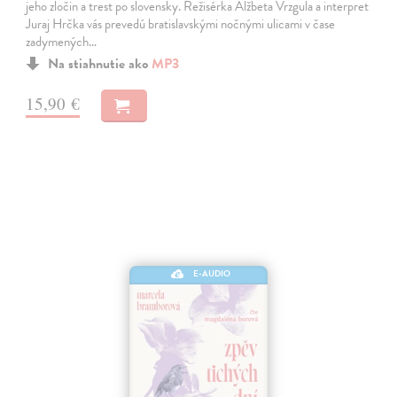
jeho zločin a trest po slovensky. Režisérka Alžbeta Vrzgula a interpret
Juraj Hrčka vás prevedú bratislavskými nočnými ulicami v čase
zadymených…
Na stiahnutie ako
MP3
15,90 €
E-AUDIO