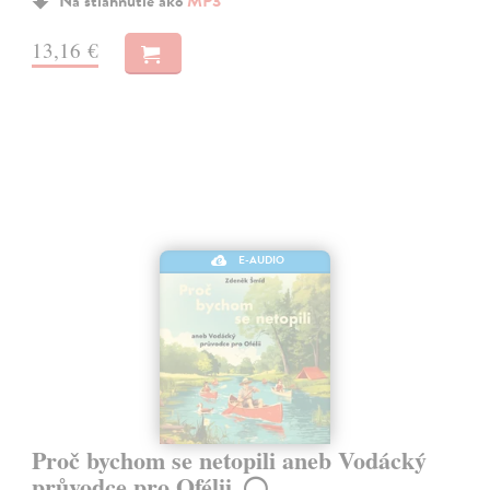
Na stiahnutie ako
MP3
13,16 €
E-AUDIO
Proč bychom se netopili aneb Vodácký
průvodce pro Ofélii