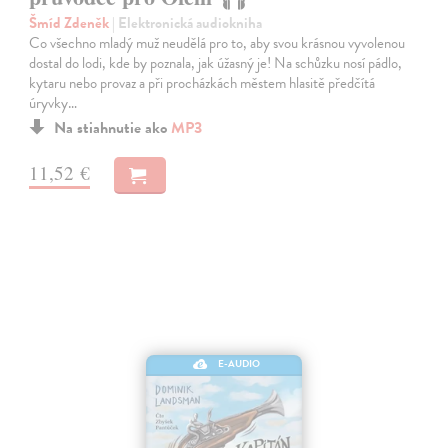
Šmíd Zdeněk
| Elektronická audiokniha
Co všechno mladý muž neudělá pro to, aby svou krásnou vyvolenou
dostal do lodi, kde by poznala, jak úžasný je! Na schůzku nosí pádlo,
kytaru nebo provaz a při procházkách městem hlasitě předčítá
úryvky…
Na stiahnutie ako
MP3
11,52 €
E-AUDIO