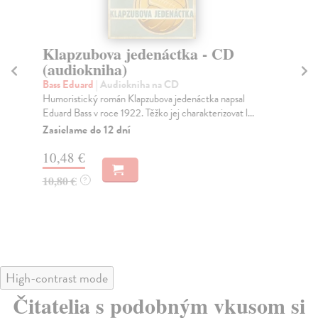
Klapzubova jedenáctka - CD
K
(audiokniha)
C
Bass Eduard
| Audiokniha na CD
Ba
Humoristický román Klapzubova jedenáctka napsal
„Na
Eduard Bass v roce 1922. Těžko jej charakterizovat l...
ten
Zasielame do 12 dní
Za
10,48 €
11
10,80 €
11
?
High-contrast mode
Čitatelia s podobným vkusom si