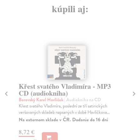
kúpili aj:
Křest svatého Vladimíra - MP3
H
CD (audiokniha)
Pol
Pův
Borovský Karel Havlíček
| Audiokniha na CD
nej
Křest svatého Vladimíra, poslední ze tří satirických
veršovaných skladeb napsaných v době Havlíčkova...
Za
Na externom sklade v ČR. Dodanie do 16 dní
11
8,72 €
11