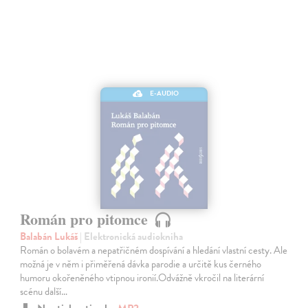
E-AUDIO
Román pro pitomce
Balabán Lukáš
| Elektronická audiokniha
Román o bolavém a nepatřičném dospívání a hledání vlastní cesty. Ale
možná je v něm i přiměřená dávka parodie a určitě kus černého
humoru okořeněného vtipnou ironií.Odvážně vkročil na literární
scénu další…