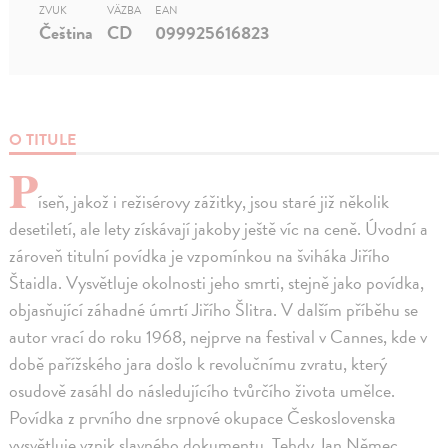
ZVUK
VÄZBA
EAN
Čeština
CD
099925616823
O TITULE
P
íseň, jakož i režisérovy zážitky, jsou staré již několik
desetiletí, ale lety získávají jakoby ještě víc na ceně. Úvodní a
zároveň titulní povídka je vzpomínkou na šviháka Jiřího
Štaidla. Vysvětluje okolnosti jeho smrti, stejně jako povídka,
objasňující záhadné úmrtí Jiřího Šlitra. V dalším příběhu se
autor vrací do roku 1968, nejprve na festival v Cannes, kde v
době pařížského jara došlo k revolučnímu zvratu, který
osudově zasáhl do následujícího tvůrčího života umělce.
Povídka z prvního dne srpnové okupace Československa
vysvětluje vznik slavného dokumentu. Tehdy Jan Němec