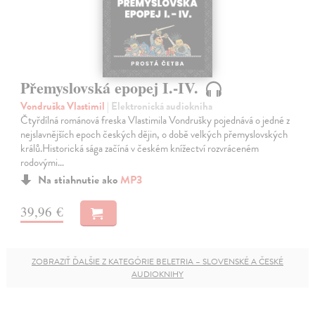
Přemyslovská epopej I.-IV.
Vondruška Vlastimil
| Elektronická audiokniha
Čtyřdílná románová freska Vlastimila Vondrušky pojednává o jedné z
nejslavnějších epoch českých dějin, o době velkých přemyslovských
králů.Historická sága začíná v českém knížectví rozvráceném
rodovými…
Na stiahnutie ako
MP3
39,96 €
ZOBRAZIŤ ĎALŠIE Z KATEGÓRIE BELETRIA – SLOVENSKÉ A ČESKÉ
AUDIOKNIHY