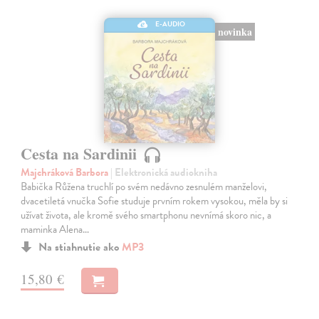
E-AUDIO
novinka
Cesta na Sardinii
Majchráková Barbora
| Elektronická audiokniha
Babička Růžena truchlí po svém nedávno zesnulém manželovi,
dvacetiletá vnučka Sofie studuje prvním rokem vysokou, měla by si
užívat života, ale kromě svého smartphonu nevnímá skoro nic, a
maminka Alena…
Na stiahnutie ako
MP3
15,80 €