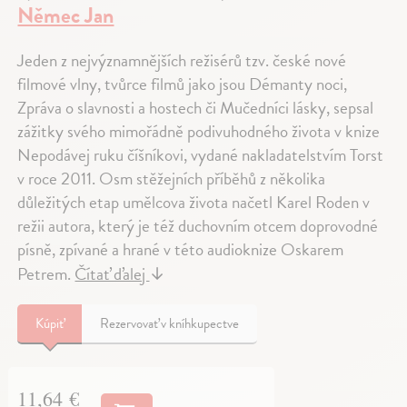
Němec Jan
Jeden z nejvýznamnějších režisérů tzv. české nové
filmové vlny, tvůrce filmů jako jsou Démanty noci,
Zpráva o slavnosti a hostech či Mučedníci lásky, sepsal
zážitky svého mimořádně podivuhodného života v knize
Nepodávej ruku číšníkovi, vydané nakladatelstvím Torst
v roce 2011. Osm stěžejních příběhů z několika
důležitých etap umělcova života načetl Karel Roden v
režii autora, který je též duchovním otcem doprovodné
písně, zpívané a hrané v této audioknize Oskarem
Petrem.
Čítať ďalej
↓
Kúpiť
Rezervovať v kníhkupectve
11,64 €