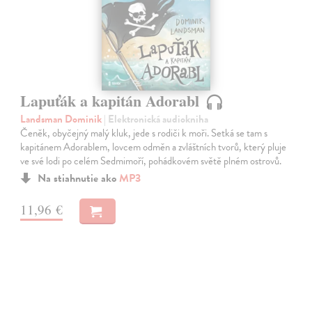
Lapuťák a kapitán Adorabl
Landsman Dominik
| Elektronická audiokniha
Čeněk, obyčejný malý kluk, jede s rodiči k moři. Setká se tam s
kapitánem Adorablem, lovcem odměn a zvláštních tvorů, který pluje
ve své lodi po celém Sedmimoří, pohádkovém světě plném ostrovů.
Na stiahnutie ako
MP3
11,96 €