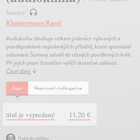
Šumavy
Klostermann Karel
Audiokniha obsahuje celkem jedenáct vybraných a
pravděpodobně nejznámějších příběhů, které spisovatel
zadumané Šumavy zařadil do různých povídkových knih.
Při jejich psaní čtenářům vylíčil skutečné události.
Čítať ďalej
↓
Kúpiť
Rezervovať v kníhkupectve
titul je vypredaný
11,20 €
Pridať do wishlistu