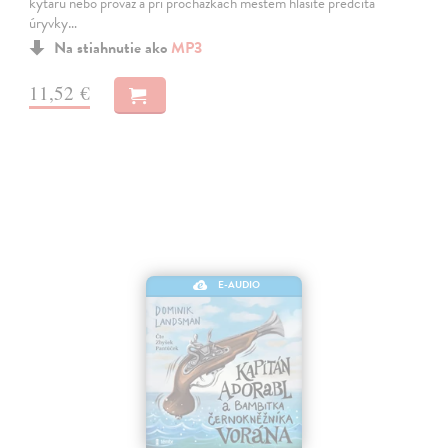
kytaru nebo provaz a při procházkách městem hlasitě předčítá
úryvky…
Na stiahnutie ako
MP3
11,52 €
E-AUDIO