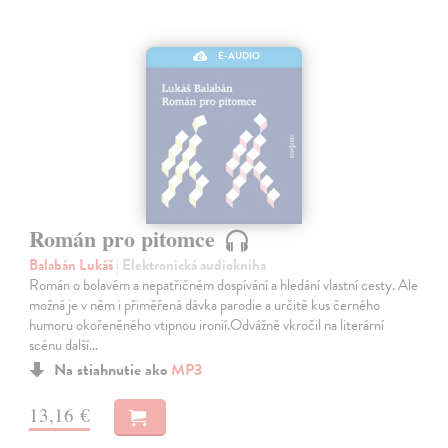
E-AUDIO
Román pro pitomce
Balabán Lukáš
| Elektronická audiokniha
Román o bolavém a nepatřičném dospívání a hledání vlastní cesty. Ale
možná je v něm i přiměřená dávka parodie a určitě kus černého
humoru okořeněného vtipnou ironií.Odvážně vkročil na literární
scénu další…
Na stiahnutie ako
MP3
13,16 €