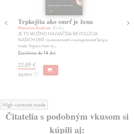
Trpkejšia ako smrť je žena
P
Marneros Andreas
| Kniha
Bor
JE TO MOŽNO NAJVÄČŠIA REVOLÚCIA
Tát
NAŠICH DNÍ: rovnocennosť a rovnoprávnosť ženy a
Bor
muža. Vojna a mier m...
Na
Zasielame do 14 dní
18
22,05 €
19
24,50 €
?
High-contrast mode
Čitatelia s podobným vkusom si
kúpili aj: