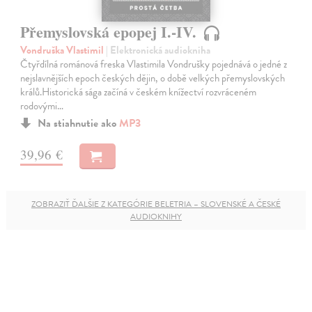
Přemyslovská epopej I.-IV.
Vondruška Vlastimil
| Elektronická audiokniha
Čtyřdílná románová freska Vlastimila Vondrušky pojednává o jedné z
nejslavnějších epoch českých dějin, o době velkých přemyslovských
králů.Historická sága začíná v českém knížectví rozvráceném
rodovými…
Na stiahnutie ako
MP3
39,96 €
ZOBRAZIŤ ĎALŠIE Z KATEGÓRIE BELETRIA – SLOVENSKÉ A ČESKÉ
AUDIOKNIHY