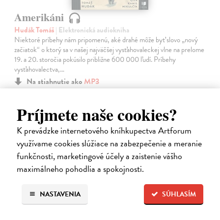
Amerikáni
Hudák Tomáš
| Elektronická audiokniha
Niektoré príbehy nám pripomenú, aké drahé môže byť slovo „nový
začiatok“ o ktorý sa v našej najväčšej vysťahovaleckej vlne na prelome
19. a 20. storočia pokúsilo približne 600 000 ľudí. Príbehy
vysťahovalectva,…
Na stiahnutie ako
MP3
15,95 €
Príjmete naše cookies?
K prevádzke internetového kníhkupectva Artforum
využívame cookies slúžiace na zabezpečenie a meranie
funkčnosti, marketingové účely a zaistenie vášho
maximálneho pohodlia a spokojnosti.
NASTAVENIA
SÚHLASÍM
E-AUDIO
novinka