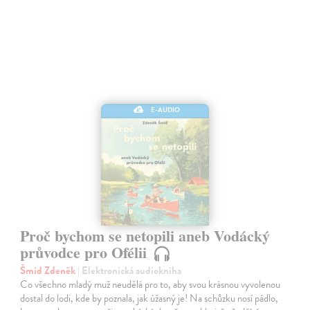
E-AUDIO
Proč bychom se netopili aneb Vodácký
průvodce pro Ofélii
Šmíd Zdeněk
| Elektronická audiokniha
Co všechno mladý muž neudělá pro to, aby svou krásnou vyvolenou
dostal do lodi, kde by poznala, jak úžasný je! Na schůzku nosí pádlo,