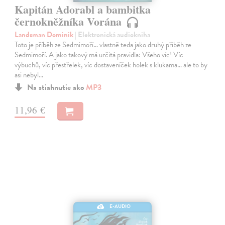
Kapitán Adorabl a bambitka
černokněžníka Vorána
Landsman Dominik
| Elektronická audiokniha
Toto je příběh ze Sedmimoří… vlastně teda jako druhý příběh ze
Sedmimoří. A jako takový má určitá pravidla: Všeho víc! Víc
výbuchů, víc přestřelek, víc dostaveníček holek s klukama… ale to by
asi nebyl…
Na stiahnutie ako
MP3
11,96 €
E-AUDIO