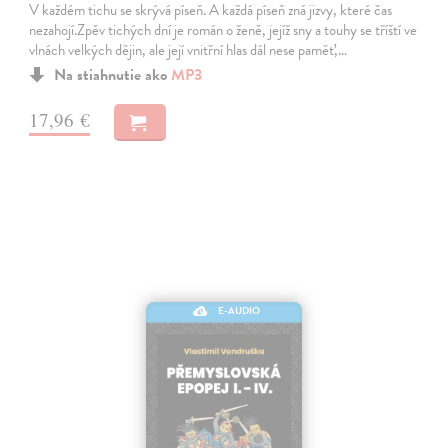
V každém tichu se skrývá píseň. A každá píseň zná jizvy, které čas
nezahojí.Zpěv tichých dní je román o ženě, jejíž sny a touhy se tříští ve
vlnách velkých dějin, ale její vnitřní hlas dál nese paměť,…
Na stiahnutie ako
MP3
17,96 €
E-AUDIO