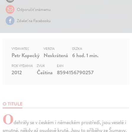
Odporučiť známemu
Zdielať na Facebooku
VYDAVATEĽ
VERZIA
DĹŽKA
Petr Kopecký
Neskrátená
6 hod. 1 min.
ROK VYDANIA
ZVUK
EAN
2012
Čeština
8594156790257
O TITULE
O
dehrály se v českém i německém prostředí, jsou veselé i
smutné, někdy až osudově kruté. Jsou to příběhy ze Šumavy,