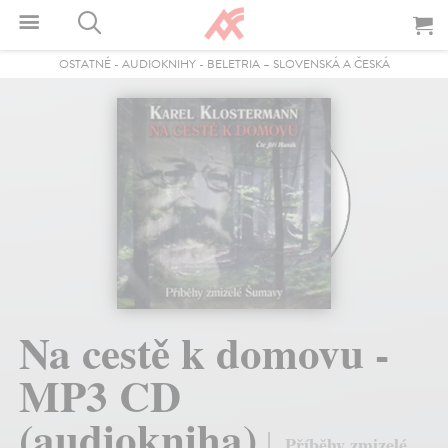
OSTATNÉ
-
AUDIOKNIHY
-
BELETRIA – SLOVENSKÁ A ČESKÁ
Na cestě k domovu -
MP3 CD
(audiokniha)
Příběhy zmizelé