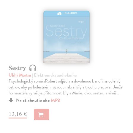
E-AUDIO
Sestry
Uhlíř Martin
| Elektronická audiokniha
Psychologický románRobert odjíždí na dovolenou k moři na odlehlý
ostrov, aby po bolestném rozvodu nabral síly a trochu pracoval. Jenže
ho neustále vyrušuje přítomnost Lily a Marie, dvou sester, s nimiž…
Na stiahnutie ako
MP3
13,16 €