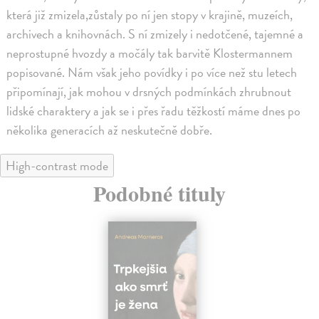
která již zmizela,zůstaly po ní jen stopy v krajině, muzeích,
archivech a knihovnách. S ní zmizely i nedotčené, tajemné a
neprostupné hvozdy a močály tak barvitě Klostermannem
popisované. Nám však jeho povídky i po více než stu letech
připomínají, jak mohou v drsných podmínkách zhrubnout
lidské charaktery a jak se i přes řadu těžkostí máme dnes po
několika generacích až neskutečně dobře.
High-contrast mode
Podobné tituly