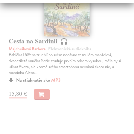
Cesta na Sardinii
Majchráková Barbora
| Elektronická audiokniha
Babička Růžena truchlí po svém nedávno zesnulém manželovi,
dvacetiletá vnučka Sofie studuje prvním rokem vysokou, měla by si
užívat života, ale kromě svého smartphonu nevnímá skoro nic, a
maminka Alena…
Na stiahnutie ako
MP3
15,80 €