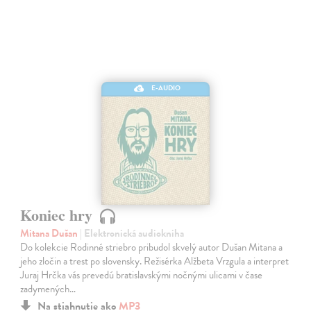
E-AUDIO
Koniec hry
Mitana Dušan
| Elektronická audiokniha
Do kolekcie Rodinné striebro pribudol skvelý autor Dušan Mitana a
jeho zločin a trest po slovensky. Režisérka Alžbeta Vrzgula a interpret
Juraj Hrčka vás prevedú bratislavskými nočnými ulicami v čase
zadymených…
Na stiahnutie ako
MP3