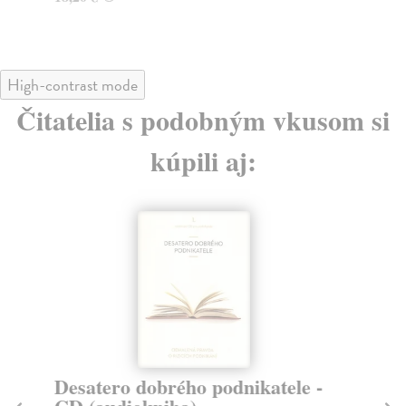
18
High-contrast mode
Čitatelia s podobným vkusom si
kúpili aj:
Desatero dobrého podnikatele -
B