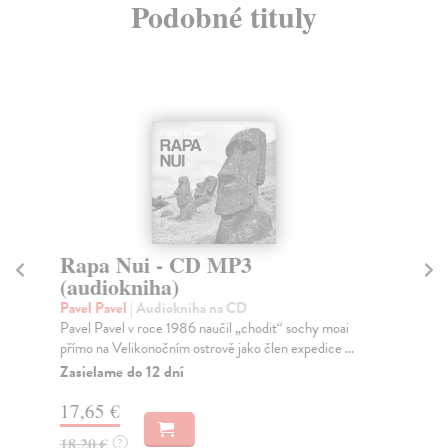
Podobné tituly
Rapa Nui - CD MP3
Z
(audiokniha)
(
Pavel Pavel
| Audiokniha na CD
No
Pavel Pavel v roce 1986 naučil „chodit“ sochy moai
Ve 
přímo na Velikonočním ostrově jako člen expedice ...
Nov
Zasielame do 12 dní
Pr
12 
17,65 €
16
18,20 €
?