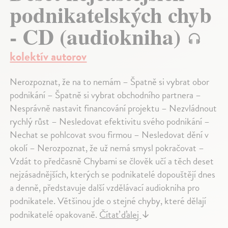
podnikatelských chyb
- CD (audiokniha)
kolektív autorov
Nerozpoznat, že na to nemám – Špatně si vybrat obor
podnikání – Špatně si vybrat obchodního partnera –
Nesprávně nastavit financování projektu – Nezvládnout
rychlý růst – Nesledovat efektivitu svého podnikání –
Nechat se pohlcovat svou firmou – Nesledovat dění v
okolí – Nerozpoznat, že už nemá smysl pokračovat –
Vzdát to předčasně Chybami se člověk učí a těch deset
nejzásadnějších, kterých se podnikatelé dopouštějí dnes
a denně, představuje další vzdělávací audiokniha pro
podnikatele. Většinou jde o stejné chyby, které dělají
podnikatelé opakovaně.
Čítať ďalej
↓