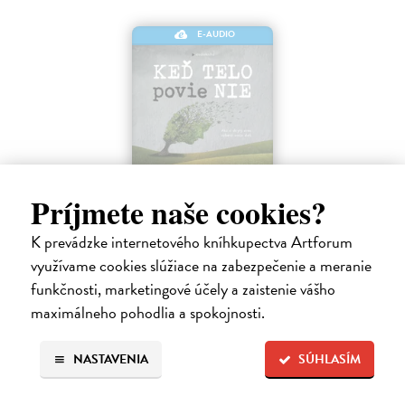
E-AUDIO
Keď telo povie nie
Príjmete naše cookies?
Maté Gábor
| Elektronická audiokniha
K prevádzke internetového kníhkupectva Artforum
Prevencia pred chorobami ľudstvo zamestnáva od nepamäti. Lekár a
uznávaný autor Gábor Maté verí, že spôsob akým premýšľame a
využívame cookies slúžiace na zabezpečenie a meranie
využívame svoju mozgovú kapacitu, má vplyv aj na naše fyzické
funkčnosti, marketingové účely a zaistenie vášho
zdravie.
maximálneho pohodlia a spokojnosti.
Na stiahnutie ako
MP3
14,45 €
NASTAVENIA
SÚHLASÍM