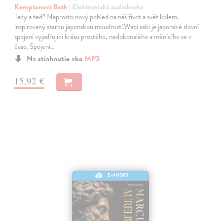
Kemptonová Beth
| Elektronická audiokniha
Tady a teď! Naprosto nový pohled na náš život a svět kolem,
inspirovaný starou japonskou moudrostí.Wabi sabi je japonské slovní
spojení vyjadřující krásu prostého, nedokonalého a měnícího se v
čase. Spojení…
Na stiahnutie ako
MP3
15,92 €
E-AUDIO