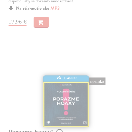
dispozici, aby se dokázalo samo uzdravit.
Na stiahnutie ako
MP3
17,96 €
E-AUDIO
novinka
Porazme hoaxy!