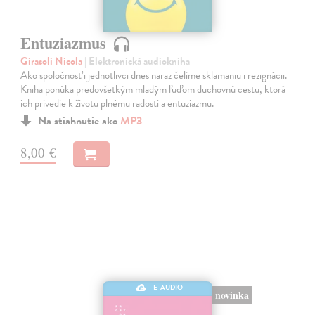
Entuziazmus
Girasoli Nicola
| Elektronická audiokniha
Ako spoločnosť i jednotlivci dnes naraz čelíme sklamaniu i rezignácii.
Kniha ponúka predovšetkým mladým ľuďom duchovnú cestu, ktorá
ich privedie k životu plnému radosti a entuziazmu.
Na stiahnutie ako
MP3
8,00 €
E-AUDIO
novinka