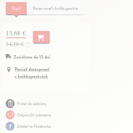
Kúpiť
Rezervovať v kníhkupectve
13,68 €
14,10 €
?
Zasielame do 12 dní
Pozrieť dostupnosť
v kníhkupectvách
Pridať do wishlistu
Odporučiť známemu
Zdielať na Facebooku