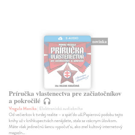
E-AUDIO
novinka
Príručka vlastenectva pre začiatočníkov
a pokročilé
Vrzgula Monika
| Elektronická audiokniha
Od večierkov k tvrdej realite – a späť do uší.Papierovú podobu tejto
knihy už v kníhkupectvách nenájdete, stala sa vzácnym úlovkom.
Máte však jedinečnú šancu vypočuť si, ako znel kultový internetový
magazín…