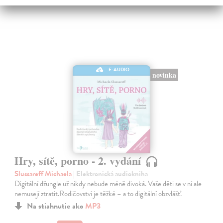
E-AUDIO
novinka
Hry, sítě, porno - 2. vydání
Slussareff Michaela
| Elektronická audiokniha
Digitální džungle už nikdy nebude méně divoká. Vaše děti se v ní ale
nemusejí ztratit.Rodičovství je těžké – a to digitální obzvlášť.
Na stiahnutie ako
MP3