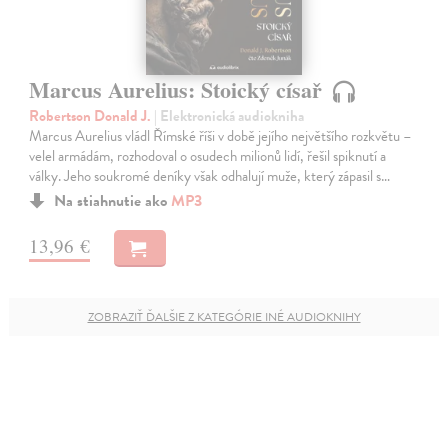
Marcus Aurelius: Stoický císař
Robertson Donald J.
| Elektronická audiokniha
Marcus Aurelius vládl Římské říši v době jejího největšího rozkvětu –
velel armádám, rozhodoval o osudech milionů lidí, řešil spiknutí a
války. Jeho soukromé deníky však odhalují muže, který zápasil s…
Na stiahnutie ako
MP3
13,96 €
ZOBRAZIŤ ĎALŠIE Z KATEGÓRIE INÉ AUDIOKNIHY