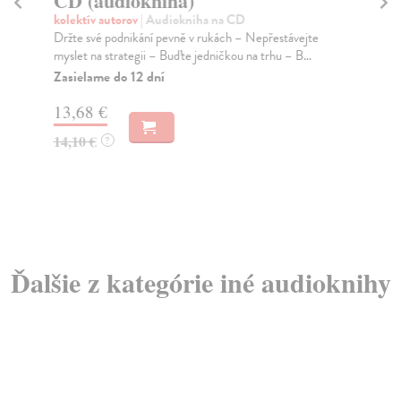
CD (audiokniha)
(
kolektív autorov
| Audiokniha na CD
kol
Držte své podnikání pevně v rukách – Nepřestávejte
Fra
myslet na strategii – Buďte jedničkou na trhu – B...
šťa
Zasielame do 12 dní
Za
13,68 €
3,
14,10 €
3,
?
Ďalšie z kategórie iné audioknihy