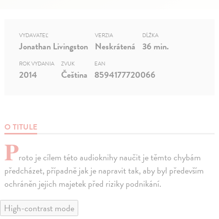
VYDAVATEĽ
VERZIA
DĹŽKA
Jonathan Livingston
Neskrátená
36 min.
ROK VYDANIA
ZVUK
EAN
2014
Čeština
8594177720066
O TITULE
P
roto je cílem této audioknihy naučit je těmto chybám
předcházet, případně jak je napravit tak, aby byl především
ochráněn jejich majetek před riziky podnikání.
High-contrast mode