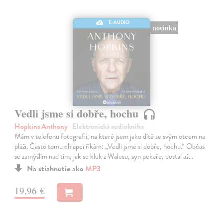
E-AUDIO
novinka
Vedli jsme si dobře, hochu
Hopkins Anthony
| Elektronická audiokniha
Mám v telefonu fotografii, na které jsem jako dítě se svým otcem na
pláži. Často tomu chlapci říkám: „Vedli jsme si dobře, hochu.“ Občas
se zamýšlím nad tím, jak se kluk z Walesu, syn pekaře, dostal až…
Na stiahnutie ako
MP3
19,96 €