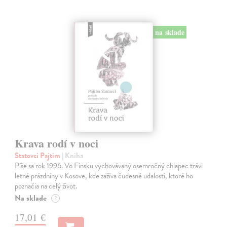
na sklade
Krava rodí v noci
Statovci Pajtim
| Kniha
Píše sa rok 1996. Vo Fínsku vychovávaný osemročný chlapec trávi
letné prázdniny v Kosove, kde zažíva čudesné udalosti, ktoré ho
poznačia na celý život.
Na sklade
?
17,01 €