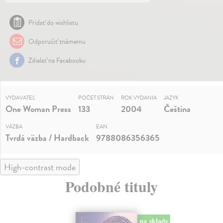
Pridať do wishlistu
Odporučiť známemu
Zdielať na Facebooku
VYDAVATEĽ
POČET STRÁN
ROK VYDANIA
JAZYK
One Woman Press
133
2004
Čeština
VÄZBA
EAN
Tvrdá väzba / Hardback
9788086356365
High-contrast mode
Podobné tituly
na sklade