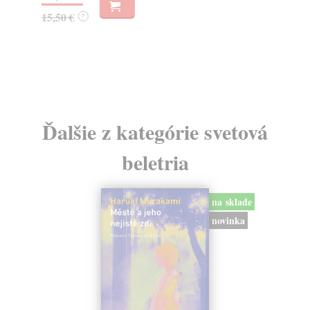
15,50 €
14
?
Ďalšie z kategórie svetová
beletria
na sklade
novinka