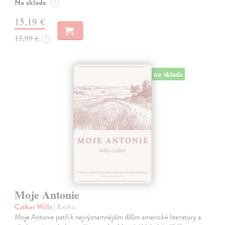
Na sklade
?
15,19 €
15,99 €
?
na sklade
Moje Antonie
Cather Willa
| Kniha
Moje Antonie patří k nejvýznamnějším dílům americké literatury a