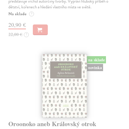
představuje vrchol autorčiny tvorby. Vypráví hluboký příběh o
dětství, kořenech a hledání vlastního místa ve světě.
Na sklade
?
20,90 €
22,00 €
?
na sklade
novinka
Oroonoko aneb Královský otrok