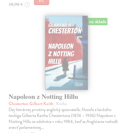
18,90 €
?
na sklade
Napoleon z Notting Hillu
Chesterton Gilbert Keith
| Kniha
Dej literárnej prvotiny anglický spisovateľa, filozofa a laického
teológa Gilberta Keitha Chestertona (1874 – 1936) Napoleon z
Notting Hillu sa odohráva v roku 1984, keď sa Angličania rozhodli
zriecť parlamentnej…