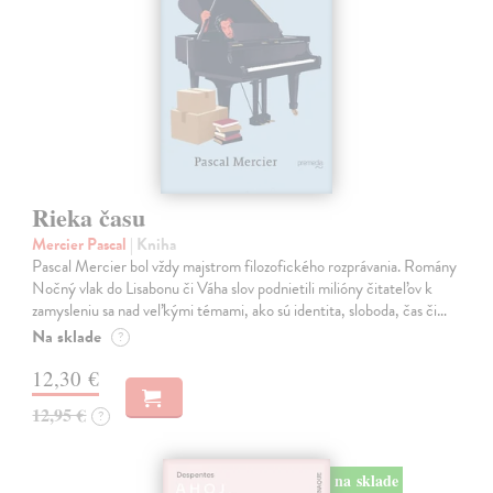
Rieka času
Mercier Pascal
| Kniha
Pascal Mercier bol vždy majstrom filozofického rozprávania. Romány
Nočný vlak do Lisabonu či Váha slov podnietili milióny čitateľov k
zamysleniu sa nad veľkými témami, ako sú identita, sloboda, čas či…
Na sklade
?
12,30 €
12,95 €
?
na sklade