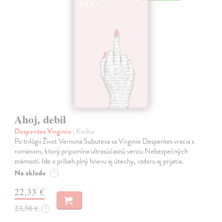
Ahoj, debil
Despentes Virginie
| Kniha
Po trilógii Život Vernona Subutexa sa Virginie Despentes vracia s
románom, ktorý pripomína ultrasúčasnú verziu Nebezpečných
známostí. Ide o príbeh plný hnevu aj útechy, vzdoru aj prijatia.
Na sklade
?
22,33 €
23,50 €
?