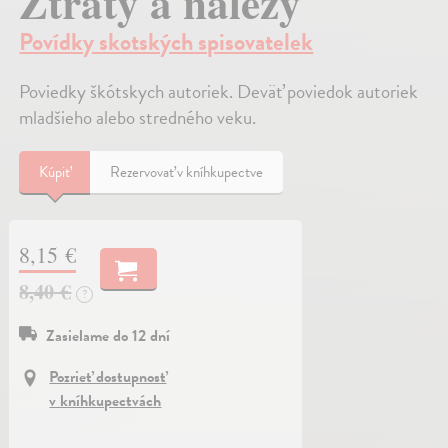
Ztráty a nálezy
Povídky skotských spisovatelek
Poviedky škótskych autoriek. Deväť poviedok autoriek
mladšieho alebo stredného veku.
Kúpiť
Rezervovať v kníhkupectve
8,15 €
8,40 €
?
Zasielame do 12 dní
Pozrieť dostupnosť
v kníhkupectvách