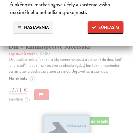
funkčnosti, marketingové účely a zaistenie vášho
maximálneho pohodlia a spokojnosti.
NASTAVENIA
SÚHLASÍM
Dni v kníhkupectve Morisaki
Jagisawa Satoshi
| Kniha
Dvadsaťpäťročná Takako si žila pomerne bezstarostne až do dňa, keď
jej priateľ Hideaki, za ktorého sa chcela vydať, len tak mimochodom
oznámi, že ju podvádza a žení sa s inou. Jej život sa zrazu rúca.
Na sklade
?
13,71 €
14,90 €
?
na sklade