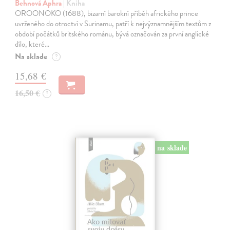
Behnová Aphra
| Kniha
OROONOKO (1688), bizarní barokní příběh afrického prince
uvrženého do otroctví v Surinamu, patří k nejvýznamnějším textům z
období počátků britského románu, bývá označován za první anglické
dílo, které…
Na sklade
?
15,68 €
16,50 €
?
na sklade