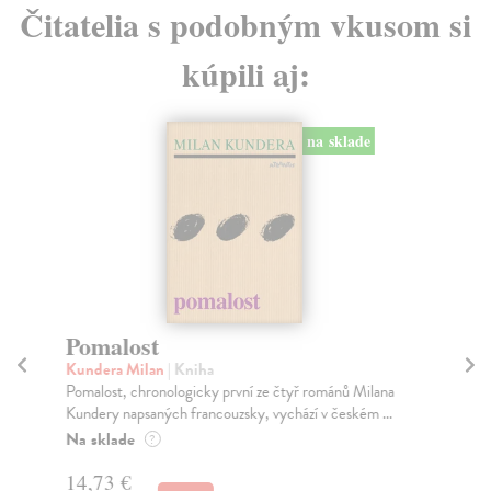
Čitatelia s podobným vkusom si
kúpili aj:
na sklade
Pomalost
C
Kundera Milan
| Kniha
Sk
Pomalost, chronologicky první ze čtyř románů Milana
Pov
Kundery napsaných francouzsky, vychází v českém ...
pov
Na sklade
Na
?
14,73 €
13