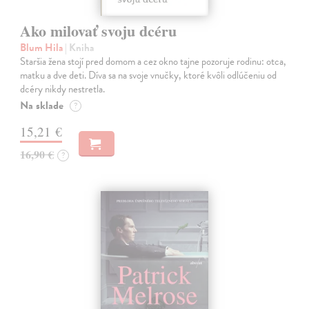
Ako milovať svoju dcéru
Blum Hila
| Kniha
Staršia žena stojí pred domom a cez okno tajne pozoruje rodinu: otca,
matku a dve deti. Díva sa na svoje vnučky, ktoré kvôli odlúčeniu od
dcéry nikdy nestretla.
Na sklade
?
15,21 €
16,90 €
?