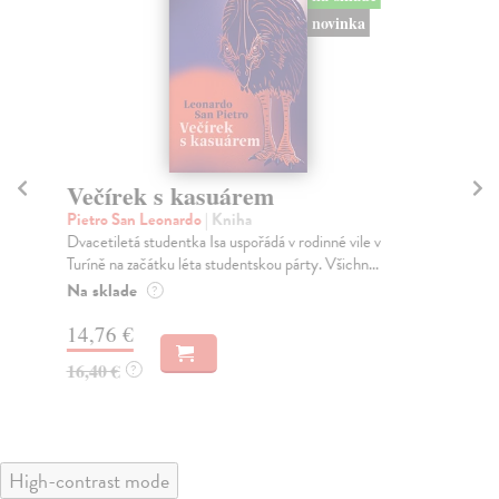
novinka
Večírek s kasuárem
O
Pietro San Leonardo
| Kniha
Be
Dvacetiletá studentka Isa uspořádá v rodinné vile v
OR
Turíně na začátku léta studentskou párty. Všichn...
afr
patř
Na sklade
?
Na
14,76 €
15
16,40 €
?
16
High-contrast mode