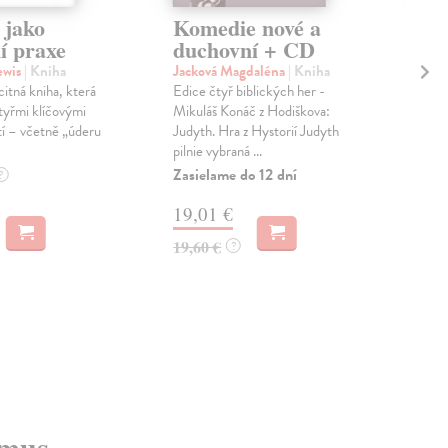
 jako
Komedie nové a
Ja
í praxe
duchovní + CD
ko
de
ewis
| Kniha
Jacková Magdaléna
| Kniha
de
itná kniha, která
Edice čtyř biblických her -
tyřmi klíčovými
Mikuláš Konáč z Hodiškova:
Bul
tí – včetně „úderu
Judyth. Hra z Hystorií Judyth
Den
pilnie vybraná ...
dých
Zasielame do 12 dní
tex
?
publ
19,01 €
Dod
skl
19,60 €
?
sta
dod
7,
7,5
zmus