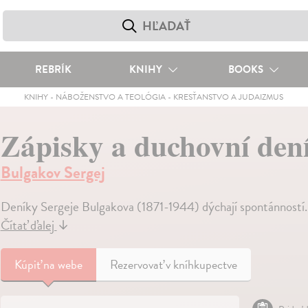
REBRÍK
KNIHY
BOOKS
KNIHY
-
NÁBOŽENSTVO A TEOLÓGIA
-
KRESŤANSTVO A JUDAIZMUS
Zápisky a duchovní dení
Bulgakov Sergej
Deníky Sergeje Bulgakova (1871-1944) dýchají spontánností. 
Čítať ďalej
↓
Kúpiť
na webe
Rezervovať v kníhkupectve