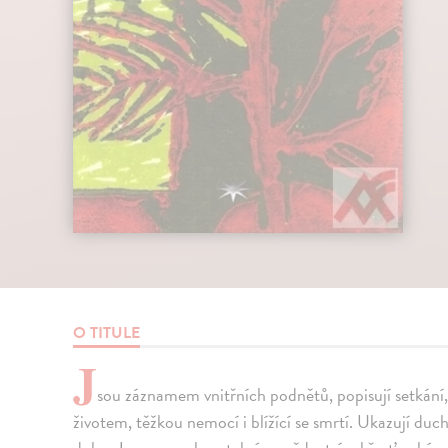
O TITULE
J
sou záznamem vnitřních podnětů, popisují setkání,
životem, těžkou nemocí i blížící se smrtí. Ukazují du