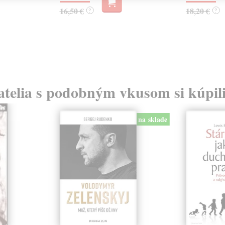
16,50 €
18,20 €
?
?
atelia s podobným vkusom si kúpili
na sklade