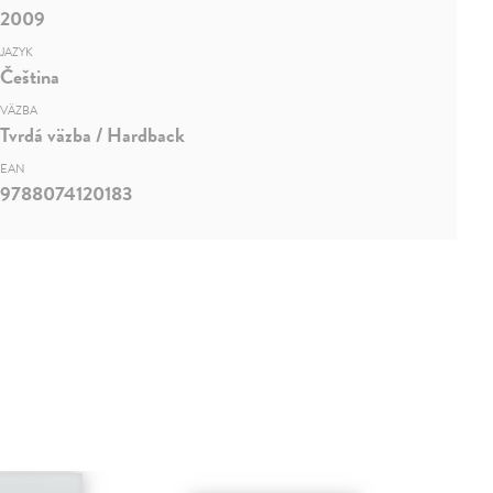
2009
JAZYK
Čeština
VÄZBA
Tvrdá väzba / Hardback
EAN
9788074120183