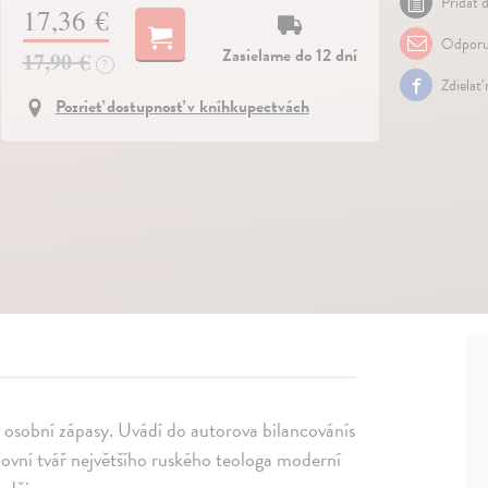
Pridať d
17,36 €
Odporu
Zasielame do 12 dní
17,90 €
?
Zdielať
Pozrieť dostupnosť v kníhkupectvách
 osobní zápasy. Uvádí do autorova bilancovánís
chovní tvář největšího ruského teologa moderní