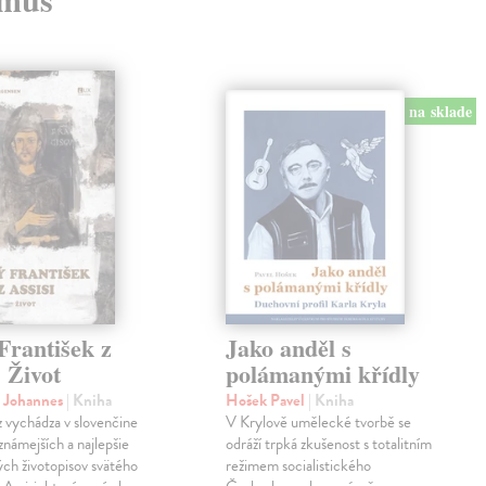
na sklade
František z
Jako anděl s
. Život
polámanými křídly
n Johannes
| Kniha
Hošek Pavel
| Kniha
z vychádza v slovenčine
V Krylově umělecké tvorbě se
jznámejších a najlepšie
odráží trpká zkušenost s totalitním
ch životopisov svätého
režimem socialistického