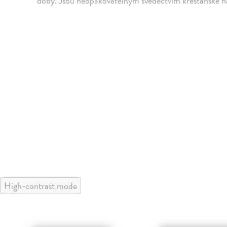
doby. Jsou neopakovatelným svědectvím křesťanské n
High-contrast mode