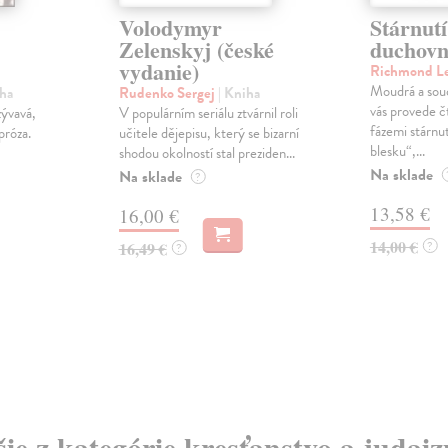
Volodymyr
Stárnutí
Zelenskyj (české
duchovn
vydanie)
Richmond L
Moudrá a souc
iha
Rudenko Sergej
| Kniha
vás provede č
ývavá,
V populárním seriálu ztvárnil roli
fázemi stárnu
próza.
učitele dějepisu, který se bizarní
blesku“,...
shodou okolností stal preziden...
Na sklade
Na sklade
?
13,58 €
16,00 €
14,00 €
16,49 €
?
?
šie z kategórie kresťanstvo a judai