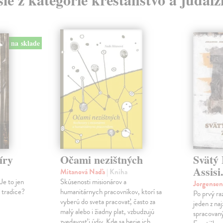
na sklade
íry
Očami nezištných
Svätý 
Assisi
Mitanová Naďa
| Kniha
Je to jen
Skúsenosti misionárov a
Jorgense
í tradice?
humanitárnych pracovníkov, ktorí sa
Po prvý ra
vyberú do sveta pracovať, často za
jeden z na
malý alebo i žiadny plat, vzbudzujú
spracovaný
zvedavosť i údiv. Kde sa berie ich