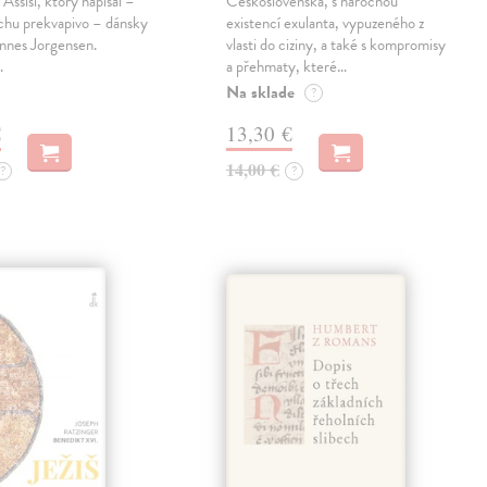
 Assisi, ktorý napísal –
Československa, s náročnou
chu prekvapivo – dánsky
existencí exulanta, vypuzeného z
nnes Jorgensen.
vlasti do ciziny, a také s kompromisy
…
a přehmaty, které…
Na sklade
?
€
13,30 €
14,00 €
?
?