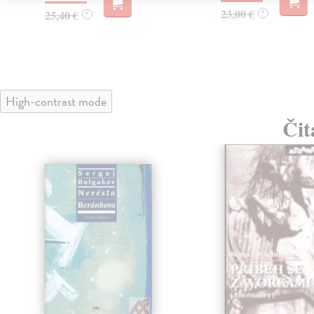
23,00 €
25,40 €
?
?
High-contrast mode
Čit
klade