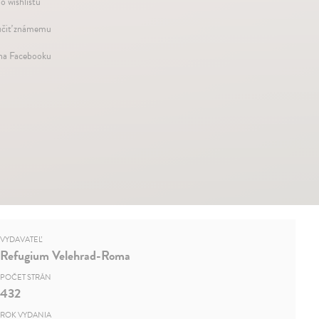
o wishlistu
čiť známemu
 na Facebooku
VYDAVATEĽ
Refugium Velehrad-Roma
POČET STRÁN
432
ROK VYDANIA