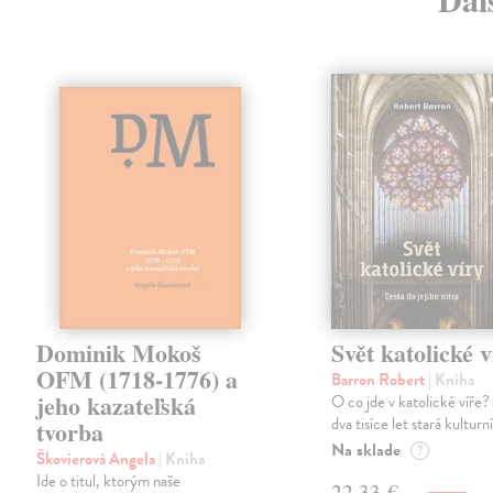
Dominik Mokoš
Svět katolické v
OFM (1718-1776) a
Barron Robert
| Kniha
jeho kazateľská
O co jde v katolické víře? 
dva tisíce let stará kulturn
tvorba
Na sklade
?
Škovierová Angela
| Kniha
Ide o titul, ktorým naše
22,33 €