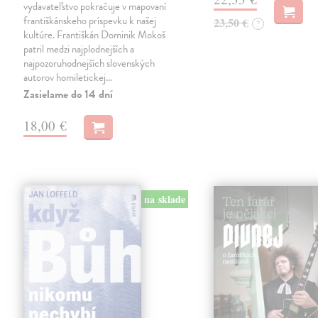
vydavateľstvo pokračuje v mapovaní
františkánskeho príspevku k našej
23,50 €
?
kultúre. Františkán Dominik Mokoš
patril medzi najplodnejších a
najpozoruhodnejších slovenských
autorov homiletickej…
Zasielame do 14 dní
18,00 €
na sklade