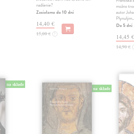
Františka z
nadšenie?
možno tro
Zasielame do 10 dní
autor Joha
Plynulým
14,40 €
Do 5 dní
15,00 €
?
14,45 
14,90 €
na sklade
na sklade