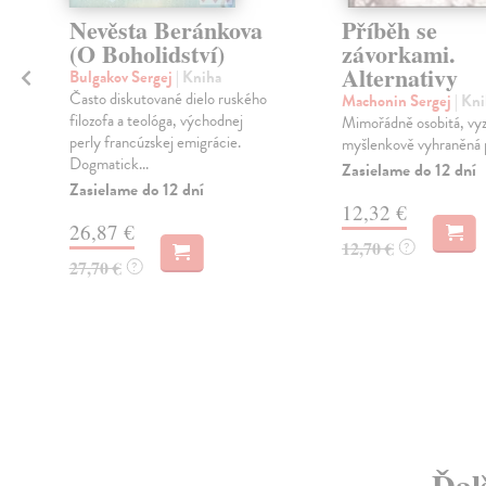
Nevěsta Beránkova
Příběh se
(O Boholidství)
závorkami.
Alternativy
Bulgakov Sergej
| Kniha
Často diskutované dielo ruského
Machonin Sergej
| Kn
filozofa a teológa, východnej
Mimořádně osobitá, vyz
perly francúzskej emigrácie.
myšlenkově vyhraněná 
Dogmatick...
Zasielame do 12 dní
Zasielame do 12 dní
12,32 €
26,87 €
12,70 €
?
27,70 €
?
Ďal