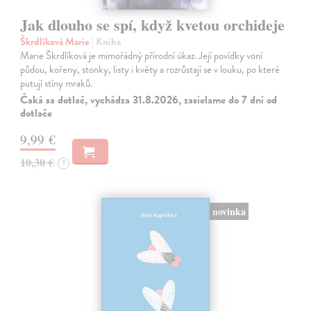
Jak dlouho se spí, když kvetou orchideje
Škrdlíková Marie
| Kniha
Marie Škrdlíková je mimořádný přírodní úkaz. Její povídky voní
půdou, kořeny, stonky, listy i květy a rozrůstají se v louku, po které
putují stíny mraků.
Čaká sa dotlač, vychádza 31.8.2026, zasielame do 7 dní od
dotlače
9,99 €
10,30 €
?
novinka