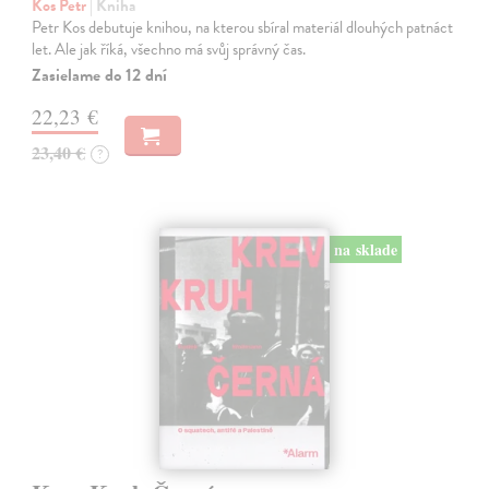
Kos Petr
| Kniha
Petr Kos debutuje knihou, na kterou sbíral materiál dlouhých patnáct
let. Ale jak říká, všechno má svůj správný čas.
Zasielame do 12 dní
22,23 €
23,40 €
?
na sklade