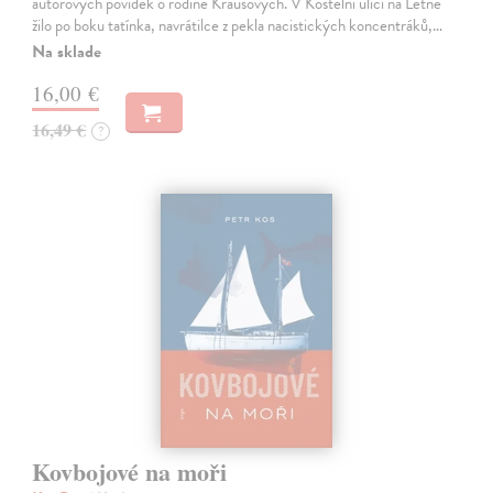
autorových povídek o rodině Krausových. V Kostelní ulici na Letné
žilo po boku tatínka, navrátilce z pekla nacistických koncentráků,…
Na sklade
16,00 €
16,49 €
?
Kovbojové na moři