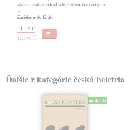
let, které jsou dnes nositeli kontinuity se vz...
odr
Zasielame do 12 dní
Za
10,96 €
22
11,30 €
23
?
Ďalšie z kategórie česká beletria
na sklade