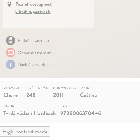
Pozrieť dostupnosť
v kníhkupectvách
Pridať do wishlistu
Odporučiť známemu
Zdielať na Facebooku
VYDAVATEĽ
POČET STRÁN
ROK VYDANIA
JAZYK
Cherm
248
2011
Čeština
VÄZBA
EAN
Tvrdá väzba / Hardback
9788086370446
High-contrast mode