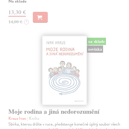
Na sklade
13,30 €
14,00 €
?
na sklade
novinka
Moje rodina a jiná nedorozumění
Kraus Ivan
| Kniha
Sbírka, kterou držíte v ruce, představuje konečně úplný soubor všech