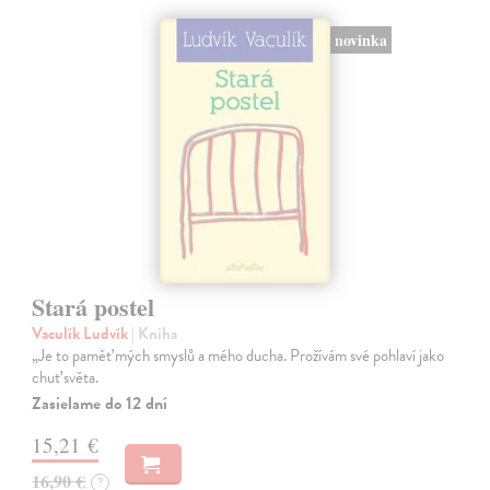
novinka
Stará postel
Vaculík Ludvík
| Kniha
„Je to paměť mých smyslů a mého ducha. Prožívám své pohlaví jako
chuť světa.
Zasielame do 12 dní
15,21 €
16,90 €
?