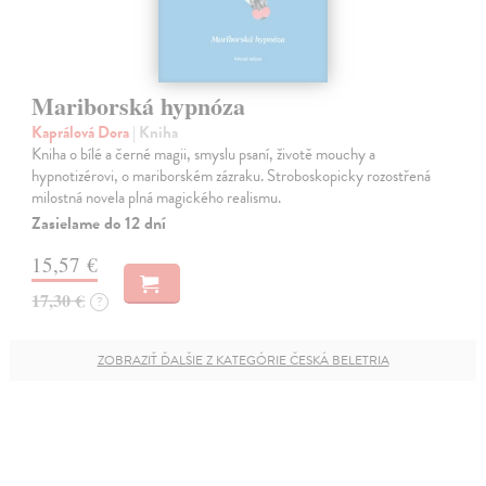
Mariborská hypnóza
Kaprálová Dora
| Kniha
Kniha o bílé a černé magii, smyslu psaní, životě mouchy a
hypnotizérovi, o mariborském zázraku. Stroboskopicky rozostřená
milostná novela plná magického realismu.
Zasielame do 12 dní
15,57 €
17,30 €
?
ZOBRAZIŤ ĎALŠIE Z KATEGÓRIE ČESKÁ BELETRIA