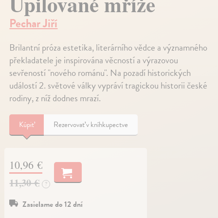
Upilované mříže
Pechar Jiří
Brilantní próza estetika, literárního vědce a významného
překladatele je inspirována věcností a výrazovou
sevřeností "nového románu". Na pozadí historických
událostí 2. světové války vypráví tragickou historii české
rodiny, z níž dodnes mrazí.
Kúpiť
Rezervovať v kníhkupectve
10,96 €
11,30 €
?
Zasielame do 12 dní