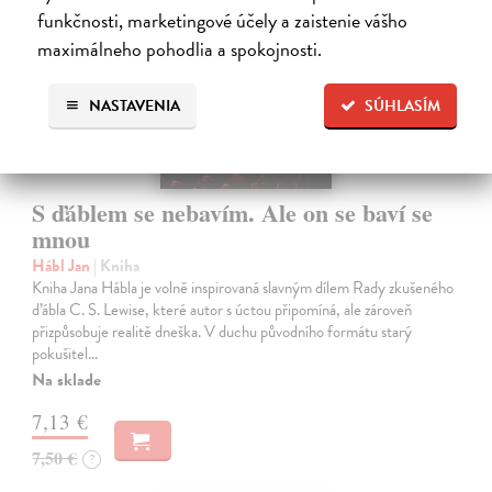
funkčnosti, marketingové účely a zaistenie vášho
maximálneho pohodlia a spokojnosti.
NASTAVENIA
SÚHLASÍM
S ďáblem se nebavím. Ale on se baví se
mnou
Hábl Jan
| Kniha
Kniha Jana Hábla je volně inspirovaná slavným dílem Rady zkušeného
ďábla C. S. Lewise, které autor s úctou připomíná, ale zároveň
přizpůsobuje realitě dneška. V duchu původního formátu starý
pokušitel…
Na sklade
7,13 €
7,50 €
?