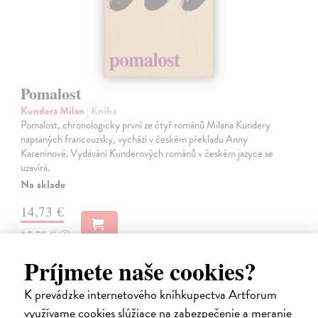
Pomalost
Kundera Milan
| Kniha
Pomalost, chronologicky první ze čtyř románů Milana Kundery
napsaných francouzsky, vychází v českém překladu Anny
Kareninové. Vydávání Kunderových románů v českém jazyce se
uzavírá.
Na sklade
14,73 €
15,50 €
?
Príjmete naše cookies?
na sklade
K prevádzke internetového kníhkupectva Artforum
využívame cookies slúžiace na zabezpečenie a meranie