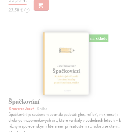
23,50 €
?
na sklade
Špačkování
Kroutvor Josef
| Kniha
Špačkování je souborem bezmála padesáti glos, reflexí, mikroesejí i
drobných vzpomínkových črt, které vznikaly v posledních letech – k
různým společenským i literárním příležitostem a z radosti ze čtení…