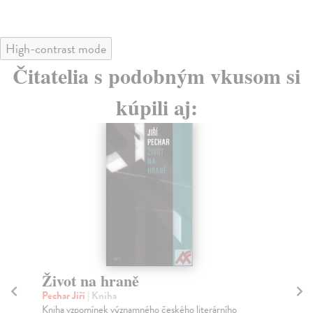
High-contrast mode
Čitatelia s podobným vkusom si
kúpili aj:
Literatura v průsečíku otázek
N
Pechar Jiří
| Kniha
Hu
Jiří Pechar patří k osobnostem narozeným na konci 20.
Rom