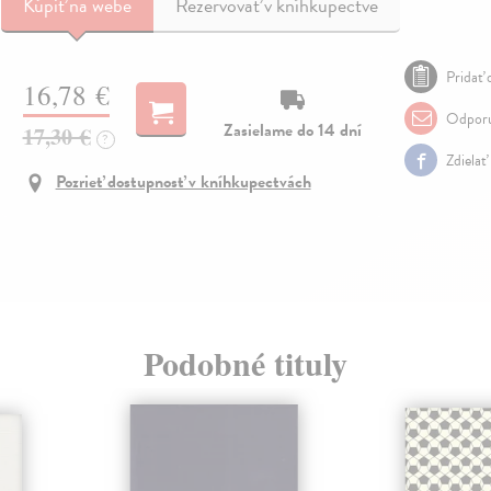
Kúpiť
na webe
Rezervovať v kníhkupectve
Pridať 
16,78 €
Odporu
Zasielame do 14 dní
17,30 €
?
Zdielať
Pozrieť dostupnosť v kníhkupectvách
Podobné tituly