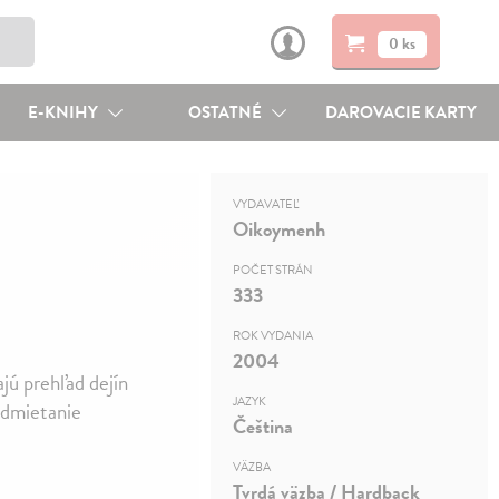
0 ks
E-KNIHY
OSTATNÉ
DAROVACIE KARTY
VYDAVATEĽ
Oikoymenh
POČET STRÁN
333
ROK VYDANIA
2004
jú prehľad dejín
JAZYK
odmietanie
Čeština
VÄZBA
Tvrdá väzba / Hardback