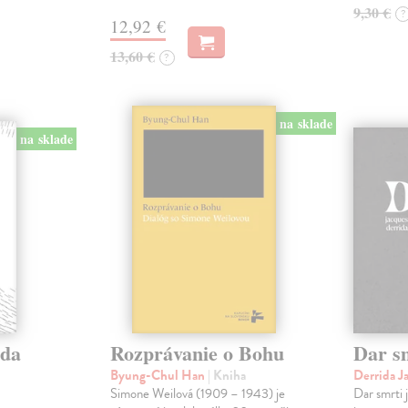
9,30 €
?
12,92 €
13,60 €
?
na sklade
na sklade
eda
Rozprávanie o Bohu
Dar s
Byung-Chul Han
| Kniha
Derrida J
Simone Weilová (1909 – 1943) je
Dar smrti j