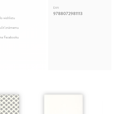
EAN
9788072981113
do wishlistu
čiť známemu
 na Facebooku