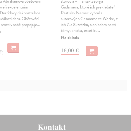
ací Abrahámova obětování
storočia – Hansa-Georga
roveň excelentním
Gadamera, ktoré ich prekladateľ
 Derridovy dekonstrukce
Rastislav Nemec vybral z
události daru. Obětování
autorových Gesammelte Werke, z
r smrti v sobě propojuje…
ich 7. a 8. zväzku, s ohľadom na tri
témy: antiku, estetiku…
e
Na sklade
€
16,00 €
?
Kontakt