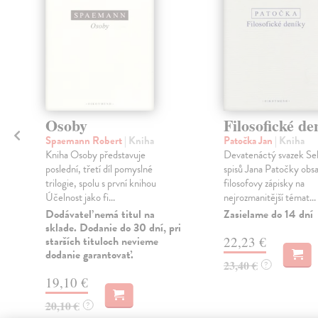
Osoby
Filosofické de
Spaemann Robert
| Kniha
Patočka Jan
| Kniha
Kniha Osoby představuje
Devatenáctý svazek Se
poslední, třetí díl pomyslné
spisů Jana Patočky obs
trilogie, spolu s první knihou
filosofovy zápisky na
Účelnost jako fi...
nejrozmanitější témat...
Dodávateľ nemá titul na
Zasielame do 14 dní
sklade. Dodanie do 30 dní, pri
starších tituloch nevieme
22,23 €
dodanie garantovať.
23,40 €
?
19,10 €
20,10 €
?