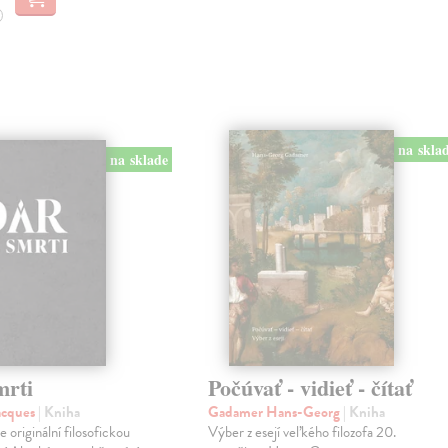
na skla
na sklade
mrti
Počúvať - vidieť - čítať
acques
| Kniha
Gadamer Hans-Georg
| Kniha
e originální filosofickou
Výber z esejí veľkého filozofa 20.