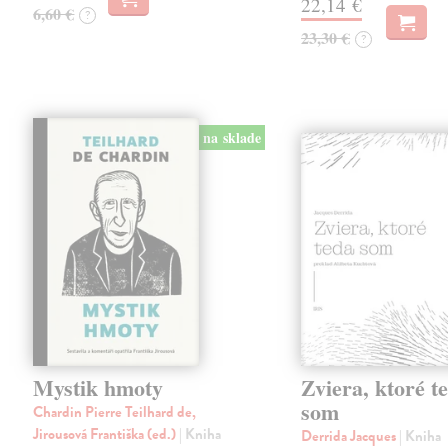
22,14 €
6,60 €
?
23,30 €
?
na sklade
Mystik hmoty
Zviera, ktoré t
som
Chardin Pierre Teilhard de,
Jirousová Františka (ed.)
| Kniha
Derrida Jacques
| Kniha