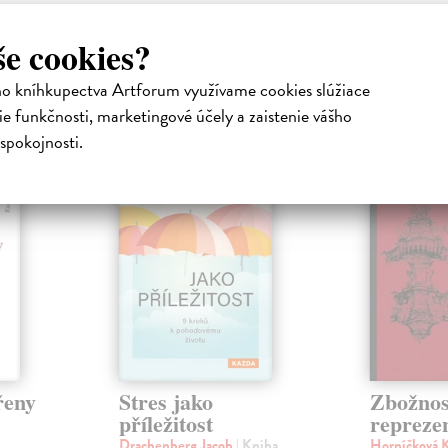
še cookies?
ho kníhkupectva Artforum využívame cookies slúžiace
atelia s podobným vkusom si kúpili
e funkčnosti, marketingové účely a zaistenie vášho
spokojnosti.
řeny
Stres jako
Zbožnost
příležitost
repreze
Drachenberg Jacob
| Kniha
Horníčková 