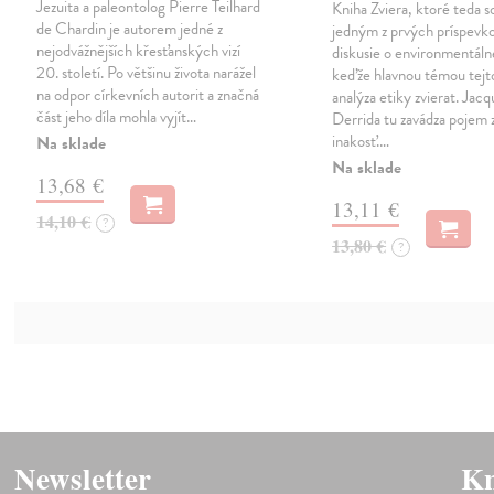
Jezuita a paleontolog Pierre Teilhard
Kniha Zviera, ktoré teda s
de Chardin je autorem jedné z
jedným z prvých príspevk
nejodvážnějších křesťanských vizí
diskusie o environmentálne
20. století. Po většinu života narážel
keďže hlavnou témou tejto
na odpor církevních autorit a značná
analýza etiky zvierat. Jacq
část jeho díla mohla vyjít…
Derrida tu zavádza pojem z
inakosť.…
Na sklade
Na sklade
13,68 €
13,11 €
14,10 €
?
13,80 €
?
Newsletter
Kn