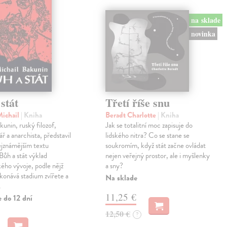
na sklade
novinka
stát
Třetí říše snu
Michail
| Kniha
Beradt Charlotte
| Kniha
kunin, ruský filozof,
Jak se totalitní moc zapisuje do
ř a anarchista, představil
lidského nitra? Co se stane se
ejznámějším textu
soukromím, když stát začne ovládat
ůh a stát výklad
nejen veřejný prostor, ale i myšlenky
ého vývoje, podle nějž
a sny?
konává stadium zvířete a
Na sklade
…
11,25 €
 do 12 dní
12,50 €
?