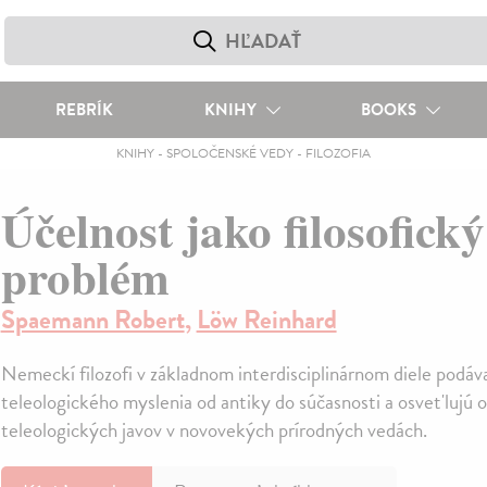
REBRÍK
KNIHY
BOOKS
KNIHY
-
SPOLOČENSKÉ VEDY
-
FILOZOFIA
Účelnost jako filosofický
problém
Spaemann Robert
,
Löw Reinhard
Nemeckí filozofi v základnom interdisciplinárnom diele podáva
teleologického myslenia od antiky do súčasnosti a osvet'lujú 
teleologických javov v novovekých prírodných vedách.