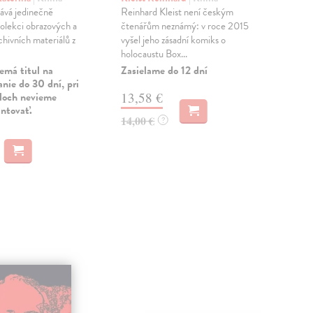
Rud
ává jedinečně
Reinhard Kleist není českým
dív
olekci obrazových a
čtenářům neznámý: v roce 2015
nazv
hivních materiálů z
vyšel jeho zásadní komiks o
holocaustu Box...
Zas
emá titul na
Zasielame do 12 dní
8,
nie do 30 dní, pri
uloch nevieme
13,58 €
9,2
antovať.
14,00 €
?