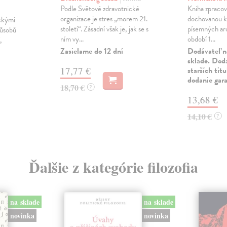
Podle Světové zdravotnické
Kniha zpracov
organizace je stres „morem 21.
dochovanou k
ickými
století“. Zásadní však je, jak se s
písemných arc
působů
ním vy...
období 1...
,
Zasielame do 12 dní
Dodávateľ n
sklade. Doda
17,77 €
starších tit
dodanie gar
18,70 €
?
13,68 €
14,10 €
?
Ďalšie z kategórie filozofia
na sklade
na sklade
novinka
novinka