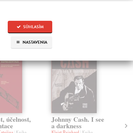
SÚHLASÍM
 aj:
NASTAVENIA
, účelnost,
Johnny Cash. I see
Kr
ntace
a darkness
Kai
Pří
Kateřina
| Kniha
Kleist Reinhard
| Kniha