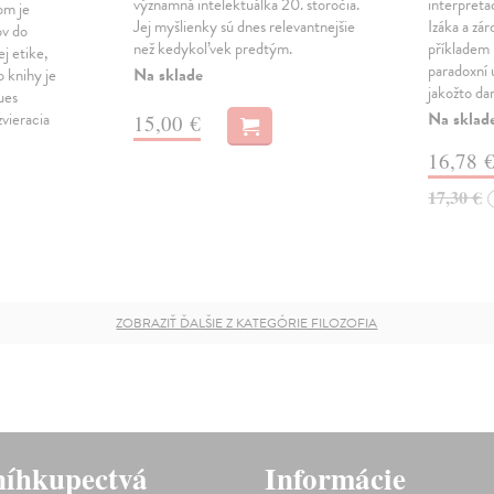
významná intelektuálka 20. storočia.
interpret
om je
Jej myšlienky sú dnes relevantnejšie
Izáka a zá
ov do
než kedykoľvek predtým.
příkladem
j etike,
paradoxní 
Na sklade
 knihy je
jakožto da
ues
Na sklad
vieracia
15,00 €
16,78 
17,30 €
ZOBRAZIŤ ĎALŠIE Z KATEGÓRIE FILOZOFIA
íhkupectvá
Informácie