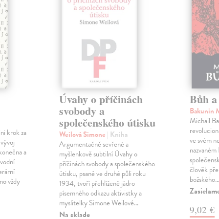
Úvahy o příčinách
Bůh a 
svobody a
Bakunin 
společenského útisku
Michail Ba
revolucioná
ini krok za
Weilová Simone
| Kniha
ve svém n
 vývoj
Argumentačně sevřené a
nazvaném B
konečna a
myšlenkově subtilní Úvahy o
společensk
ůvodní
příčinách svobody a společenského
člověk pře
erární
útisku, psané ve druhé půli roku
božského
no vždy
1934, tvoří přehlížené jádro
Zasielame
písemného odkazu aktivistky a
myslitelky Simone Weilové…
9,02 €
Na sklade