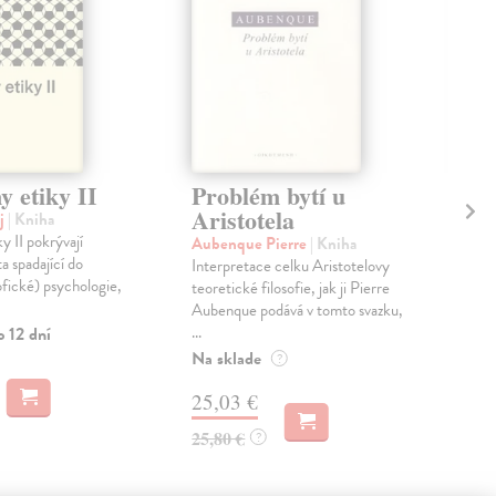
 etiky II
Problém bytí u
Úv
Aristotela
fi
j
| Kniha
y II pokrývají
Aubenque Pierre
| Kniha
Ben
a spadající do
Interpretace celku Aristotelovy
Šir
ofické) psychologie,
teoretické filosofie, jak ji Pierre
vyso
Aubenque podává v tomto svazku,
V pě
...
přeh
o 12 dní
Na sklade
Zas
?
25,03 €
23
25,80 €
?