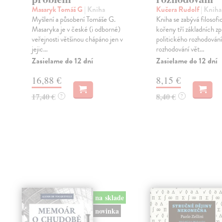
Masaryk Tomáš G
| Kniha
Kučera Rudolf
| Kniha
Myšlení a působení Tomáše G.
Kniha se zabývá filosof
Masaryka je v české (i odborné)
kořeny tří základních z
veřejnosti většinou chápáno jen v
politického rozhodování
jejic...
rozhodování vět...
Zasielame do 12 dní
Zasielame do 12 dní
16,88 €
8,15 €
17,40 €
8,40 €
?
?
na sklade
novinka