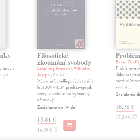
níky
Filosofické
Problémy
zkoumání svobody
Beran Ondře
braných
Problémy etik
Schelling Friedrich Wilhelm
ahuje
důležitá témat
Joseph
| Kniha
morální (filos
Výbor ze Schellingových spisů z
z nichž ...
let 1809–1834 představuje jak
texty, v nichž tento významný
Zasielame d
německý ...
16,78 €
Zasielame do 14 dní
17,30 €
?
15,81 €
16,30 €
?