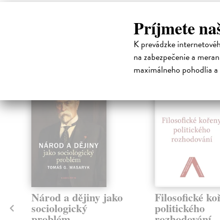
Príjmete na
High-contrast mode
K prevádzke internetové
Čit
na zabezpečenie a merani
maximálneho pohodlia a 
Národ a dějiny jako
Filosofické ko
sociologický
politického
problém
rozhodování