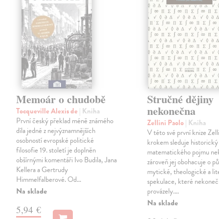
Memoár o chudobě
Stručné dějiny
nekonečna
Tocqueville Alexis de
| Kniha
První český překlad méně známého
Zellini Paolo
| Kniha
díla jedné z nejvýznamnějších
V této své první knize Zell
osobností evropské politické
krokem sleduje historický
filosofie 19. století je doplněn
matematického pojmu ne
obšírnými komentáři Ivo Budila, Jana
zároveň jej obohacuje o p
Kellera a Gertrudy
mytické, theologické a lit
Himmelfalberové. Od…
spekulace, které nekoneč
Na sklade
provázely.…
Na sklade
5,94 €