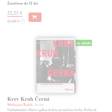
Zasielame do 12 dní
22,23 €
23,40 €
?
na sklade
Krev Kruh Černá
Wollmann Radek
| Kniha
Nakladatelství Alarm vydává druhou prozaickou knihu. Kniha od