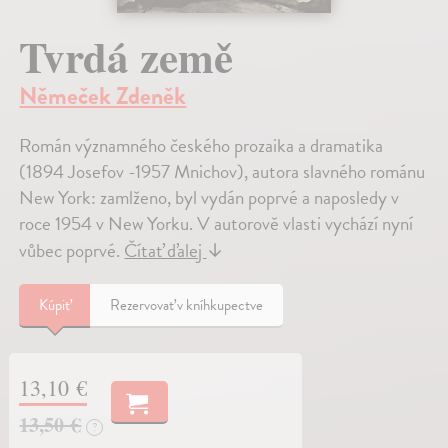
Tvrdá země
Němeček Zdeněk
Román významného českého prozaika a dramatika
(1894 Josefov -1957 Mnichov), autora slavného románu
New York: zamlženo, byl vydán poprvé a naposledy v
roce 1954 v New Yorku. V autorově vlasti vychází nyní
vůbec poprvé.
Čítať ďalej
↓
Kúpiť
Rezervovať v kníhkupectve
13,10 €
13,50 €
?