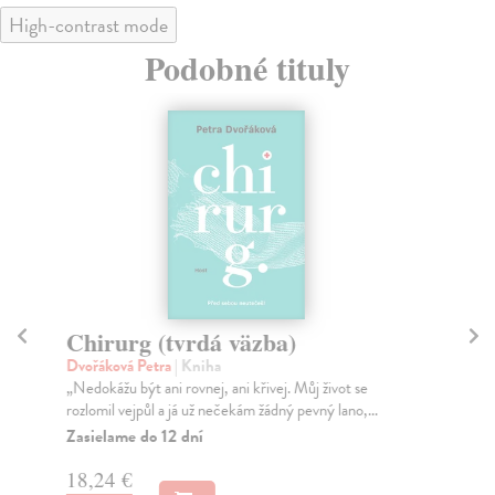
High-contrast mode
Podobné tituly
Chirurg (tvrdá väzba)
N
Dvořáková Petra
| Kniha
Dv
„Nedokážu být ani rovnej, ani křivej. Můj život se
Jan
rozlomil vejpůl a já už nečekám žádný pevný lano,...
nic
Zasielame do 12 dní
Za
18,24 €
19