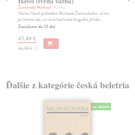
Havel (tvrdá väzba)
B
Žantovský Michael
| Kniha
Krc
Václav Havel pohledem Michaela Žantovského: už tím
Bás
je řečeno vše, co nová havlovská biografie přináš...
nej
und
Zasielame do 12 dní
Za
45,49 €
50
46,90 €
?
52
Ďalšie z kategórie česká beletria
na sklade