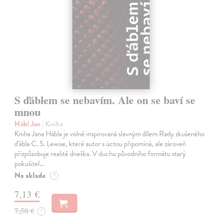
S ďáblem se nebavím. Ale on se baví se
mnou
Hábl Jan
| Kniha
Kniha Jana Hábla je volně inspirovaná slavným dílem Rady zkušeného
ďábla C. S. Lewise, které autor s úctou připomíná, ale zároveň
přizpůsobuje realitě dneška. V duchu původního formátu starý
pokušitel…
Na sklade
?
7,13 €
7,50 €
?