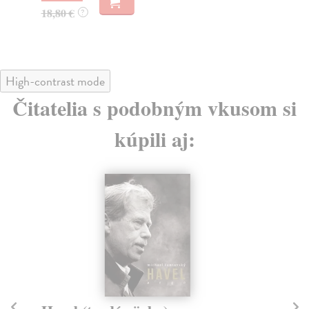
18,80 €
20
?
High-contrast mode
Čitatelia s podobným vkusom si
kúpili aj: