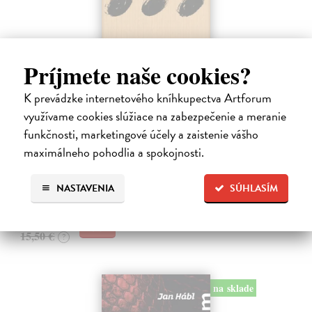
Príjmete naše cookies?
Pomalost
K prevádzke internetového kníhkupectva Artforum
využívame cookies slúžiace na zabezpečenie a meranie
Kundera Milan
| Kniha
Pomalost, chronologicky první ze čtyř románů Milana Kundery
funkčnosti, marketingové účely a zaistenie vášho
napsaných francouzsky, vychází v českém překladu Anny
maximálneho pohodlia a spokojnosti.
Kareninové. Vydávání Kunderových románů v českém jazyce se
uzavírá.
Na sklade
?
NASTAVENIA
SÚHLASÍM
14,73 €
15,50 €
?
na sklade