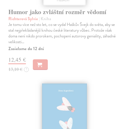
Humor jako zvláštní rozměr vědomí
Richterová Sylvie
| Kniha
Je tomu více než sto let, co se vydal Haškův Švejk do světa, aby se
stal nejpřekládanější knihou české literatury vůbec. Protože však
doma není nikdo prorokem, pochopení autorovy geniality, záhadné
velikosti…
Zasielame do 12 dní
12,45 €
13,10 €
?