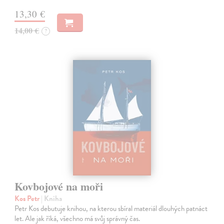
13,30 €
14,00 €
?
Kovbojové na moři
Kos Petr
| Kniha
Petr Kos debutuje knihou, na kterou sbíral materiál dlouhých patnáct
let. Ale jak říká, všechno má svůj správný čas.