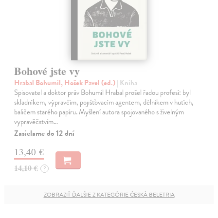
Bohové jste vy
Hrabal Bohumil, Hošek Pavel (ed.)
| Kniha
Spisovatel a doktor práv Bohumil Hrabal prošel řadou profesí: byl
skladníkem, výpravčím, pojišťovacím agentem, dělníkem v hutích,
baličem starého papíru. Myšlení autora spojovaného s živelným
vypravěčstvím…
Zasielame do 12 dní
13,40 €
14,10 €
?
ZOBRAZIŤ ĎALŠIE Z KATEGÓRIE ČESKÁ BELETRIA