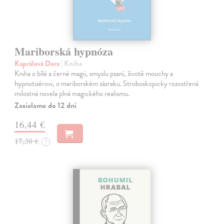
Mariborská hypnóza
Kaprálová Dora
| Kniha
Kniha o bílé a černé magii, smyslu psaní, životě mouchy a
hypnotizérovi, o mariborském zázraku. Stroboskopicky rozostřená
milostná novela plná magického realismu.
Zasielame do 12 dní
16,44 €
17,30 €
?