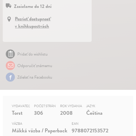
Zasielame do 12 dní
Pozrieť dostupnosť
v kníhkupectvách
Pridať do wishlistu
Odporučiť známemu
Zdielať na Facebooku
VYDAVATEĽ
POČET STRÁN
ROK VYDANIA
JAZYK
Torst
306
2008
Čeština
VÄZBA
EAN
Mäkká väzba / Paperback
9788072153572