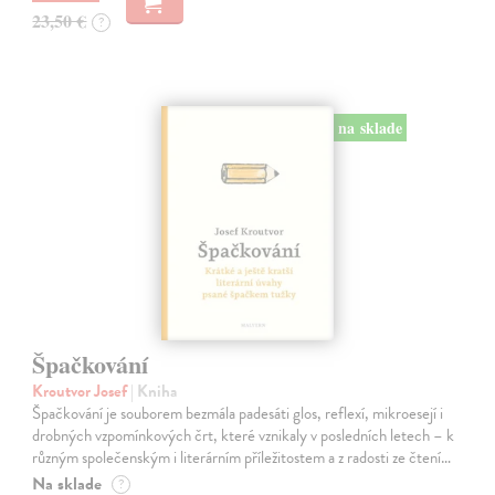
23,50 €
?
na sklade
Špačkování
Kroutvor Josef
| Kniha
Špačkování je souborem bezmála padesáti glos, reflexí, mikroesejí i
drobných vzpomínkových črt, které vznikaly v posledních letech – k
různým společenským i literárním příležitostem a z radosti ze čtení…
Na sklade
?