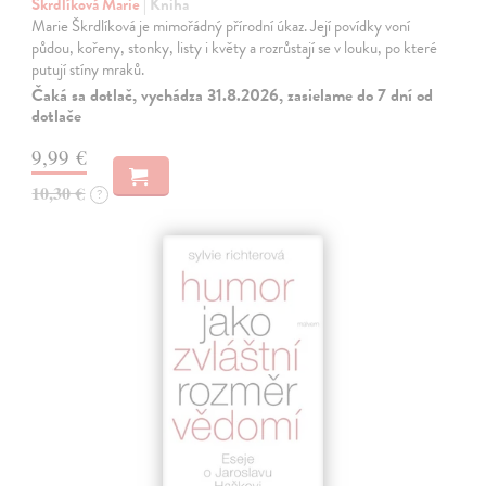
Škrdlíková Marie
| Kniha
Marie Škrdlíková je mimořádný přírodní úkaz. Její povídky voní
půdou, kořeny, stonky, listy i květy a rozrůstají se v louku, po které
putují stíny mraků.
Čaká sa dotlač, vychádza 31.8.2026, zasielame do 7 dní od
dotlače
9,99 €
10,30 €
?