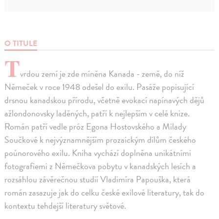
O TITULE
T
vrdou zemí je zde míněna Kanada - země, do níž
Němeček v roce 1948 odešel do exilu. Pasáže popisující
drsnou kanadskou přírodu, včetně evokací napínavých dějů
ažlondonovsky laděných, patří k nejlepším v celé knize.
Román patří vedle próz Egona Hostovského a Milady
Součkové k nejvýznamnějším prozaickým dílům českého
poúnorového exilu. Kniha vychází doplněna unikátními
fotografiemi z Němečkova pobytu v kanadských lesích a
rozsáhlou závěrečnou studií Vladimíra Papouška, která
román zasazuje jak do celku české exilové literatury, tak do
kontextu tehdejší literatury světové.