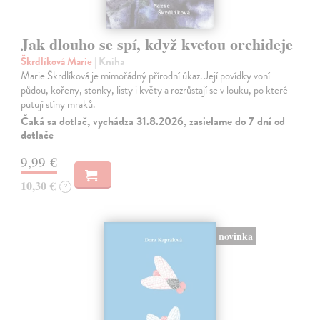
Jak dlouho se spí, když kvetou orchideje
Škrdlíková Marie
| Kniha
Marie Škrdlíková je mimořádný přírodní úkaz. Její povídky voní
půdou, kořeny, stonky, listy i květy a rozrůstají se v louku, po které
putují stíny mraků.
Čaká sa dotlač, vychádza 31.8.2026, zasielame do 7 dní od
dotlače
9,99 €
10,30 €
?
novinka