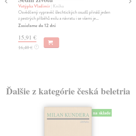
Votýpka Vladimír
| Kniha
Hu
Osvědčený vypravěč šlechtických osudů přináší jeden
Seb
z pestrých příběhů exilu a návratu i se všemi je...
(1
Zasielame do 12 dní
Na
15,91 €
11
16,40 €
11
?
Ďalšie z kategórie česká beletria
na sklade