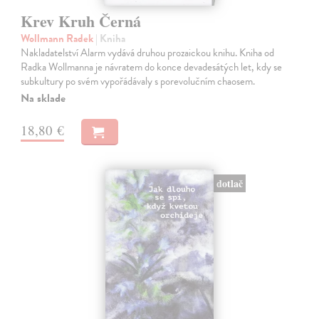
Krev Kruh Černá
Wollmann Radek
| Kniha
Nakladatelství Alarm vydává druhou prozaickou knihu. Kniha od
Radka Wollmanna je návratem do konce devadesátých let, kdy se
subkultury po svém vypořádávaly s porevolučním chaosem.
Na sklade
18,80 €
dotlač