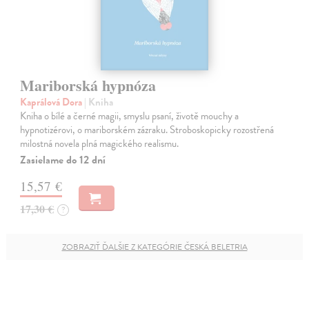
Mariborská hypnóza
Kaprálová Dora
| Kniha
Kniha o bílé a černé magii, smyslu psaní, životě mouchy a
hypnotizérovi, o mariborském zázraku. Stroboskopicky rozostřená
milostná novela plná magického realismu.
Zasielame do 12 dní
15,57 €
17,30 €
?
ZOBRAZIŤ ĎALŠIE Z KATEGÓRIE ČESKÁ BELETRIA