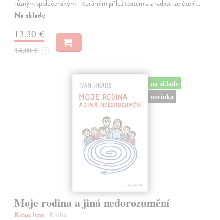
různým společenským i literárním příležitostem a z radosti ze čtení…
Na sklade
13,30 €
14,00 €
?
na sklade
novinka
Moje rodina a jiná nedorozumění
Kraus Ivan
| Kniha