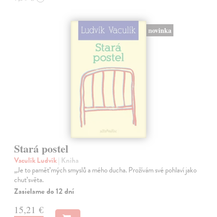
novinka
Stará postel
Vaculík Ludvík
| Kniha
„Je to paměť mých smyslů a mého ducha. Prožívám své pohlaví jako
chuť světa.
Zasielame do 12 dní
15,21 €