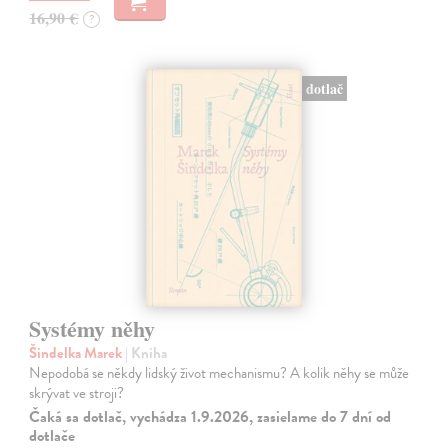
16,90 €
?
dotlač
Systémy něhy
Šindelka Marek
| Kniha
Nepodobá se někdy lidský život mechanismu? A kolik něhy se může
skrývat ve stroji?
Čaká sa dotlač, vychádza 1.9.2026, zasielame do 7 dní od
dotlače