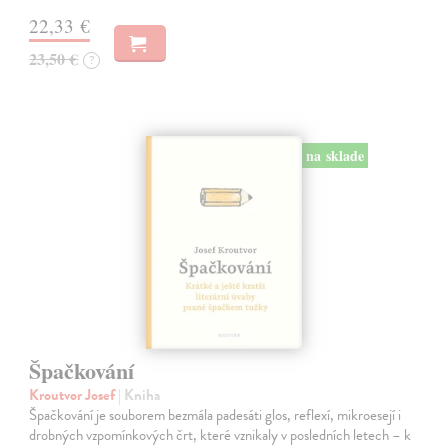
22,33 €
23,50 €
?
na sklade
Špačkování
Kroutvor Josef
| Kniha
Špačkování je souborem bezmála padesáti glos, reflexí, mikroesejí i
drobných vzpomínkových črt, které vznikaly v posledních letech – k