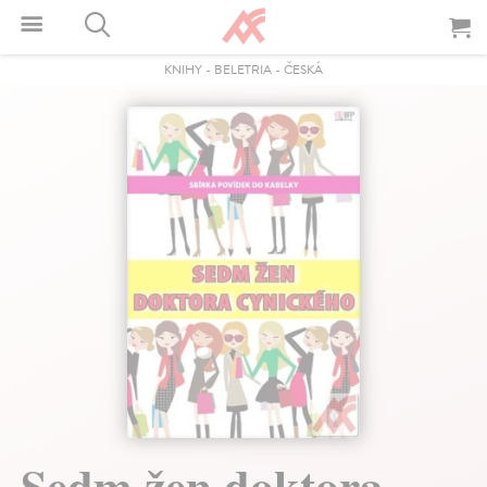
KNIHY
-
BELETRIA
-
ČESKÁ
Sedm žen doktora