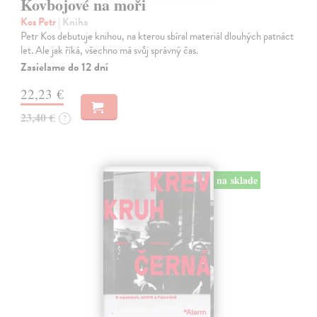
Kovbojové na moři
Kos Petr
| Kniha
Petr Kos debutuje knihou, na kterou sbíral materiál dlouhých patnáct
let. Ale jak říká, všechno má svůj správný čas.
Zasielame do 12 dní
22,23 €
23,40 €
?
na sklade