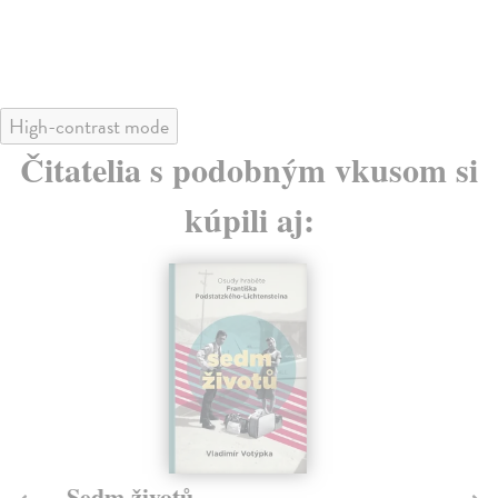
High-contrast mode
Čitatelia s podobným vkusom si
kúpili aj:
Sedm životů
M