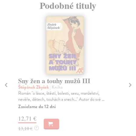
Podobné tituly
Sny žen a touhy mužů III
J
Štěpánek Zbyšek
| Kniha
Sm
Román "o lásce, štěstí, bolesti, sexu, manželství,
Bal
nevěře, dětech, touhách a snech..." Autor do své ...
bás
Zasielame do 12 dní
Za
12,71 €
8,
13,10 €
8,
?