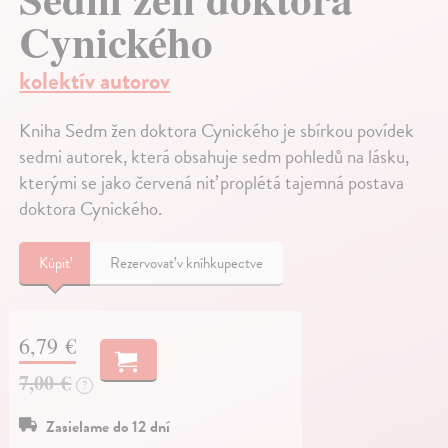
Cynického
kolektív autorov
Kniha Sedm žen doktora Cynického je sbírkou povídek
sedmi autorek, která obsahuje sedm pohledů na lásku,
kterými se jako červená niť proplétá tajemná postava
doktora Cynického.
Kúpiť
Rezervovať v kníhkupectve
6,79 €
7,00 €
?
Zasielame do 12 dní