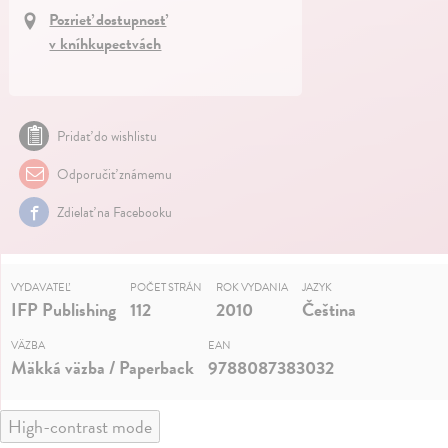
Pozrieť dostupnosť
v kníhkupectvách
Pridať do wishlistu
Odporučiť známemu
Zdielať na Facebooku
VYDAVATEĽ
POČET STRÁN
ROK VYDANIA
JAZYK
IFP Publishing
112
2010
Čeština
VÄZBA
EAN
Mäkká väzba / Paperback
9788087383032
High-contrast mode