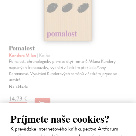
Pomalost
Kundera Milan
| Kniha
Pomalost, chronologicky první ze čtyř románů Milana Kundery
napsaných francouzsky, vychází v českém překladu Anny
Kareninové. Vydávání Kunderových románů v českém jazyce se
uzavírá.
Na sklade
14,73 €
15,50 €
?
Príjmete naše cookies?
K prevádzke internetového kníhkupectva Artforum
na sklade