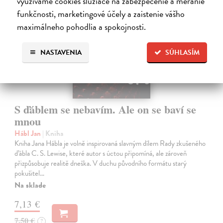
využívame cookies slúžiace na zabezpečenie a meranie
funkčnosti, marketingové účely a zaistenie vášho
maximálneho pohodlia a spokojnosti.
NASTAVENIA
SÚHLASÍM
S ďáblem se nebavím. Ale on se baví se
mnou
Hábl Jan
| Kniha
Kniha Jana Hábla je volně inspirovaná slavným dílem Rady zkušeného
ďábla C. S. Lewise, které autor s úctou připomíná, ale zároveň
přizpůsobuje realitě dneška. V duchu původního formátu starý
pokušitel…
Na sklade
7,13 €
7,50 €
?