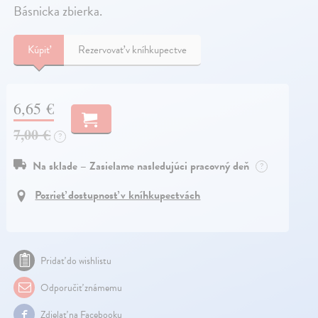
Básnicka zbierka.
Kúpiť
Rezervovať v kníhkupectve
6,65 €
7,00 €
?
Na sklade – Zasielame nasledujúci pracovný deň
?
Pozrieť dostupnosť v kníhkupectvách
Pridať do wishlistu
Odporučiť známemu
Zdielať na Facebooku