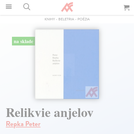
KNIHY
-
BELETRIA
-
POÉZIA
na sklade
Relikvie anjelov
Repka Peter