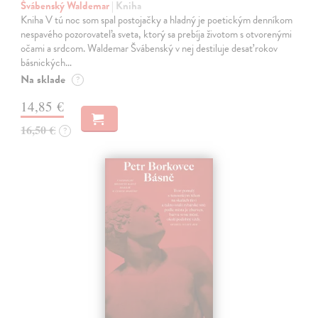
Švábenský Waldemar
| Kniha
Kniha V tú noc som spal postojačky a hladný je poetickým denníkom
nespavého pozorovateľa sveta, ktorý sa prebíja životom s otvorenými
očami a srdcom. Waldemar Švábenský v nej destiluje desať rokov
básnických…
Na sklade
?
14,85 €
16,50 €
?