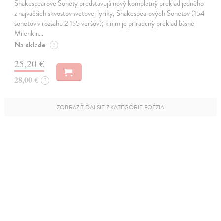
Shakespearove Sonety predstavujú nový kompletný preklad jedného
z najväčších skvostov svetovej lyriky, Shakespearových Sonetov (154
sonetov v rozsahu 2 155 veršov); k nim je priradený preklad básne
Milenkin…
Na sklade
?
25,20 €
28,00 €
?
ZOBRAZIŤ ĎALŠIE Z KATEGÓRIE POÉZIA