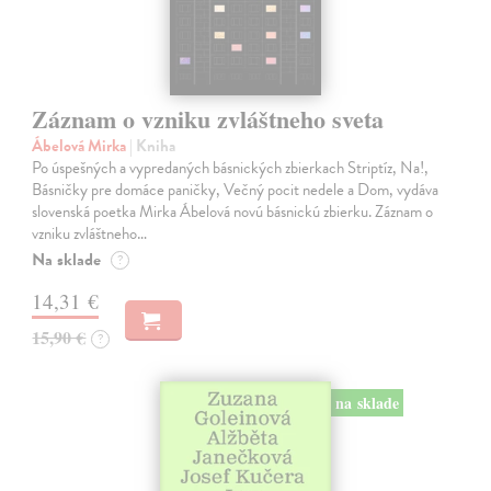
Záznam o vzniku zvláštneho sveta
Ábelová Mirka
| Kniha
Po úspešných a vypredaných básnických zbierkach Striptíz, Na!,
Básničky pre domáce paničky, Večný pocit nedele a Dom, vydáva
slovenská poetka Mirka Ábelová novú básnickú zbierku. Záznam o
vzniku zvláštneho…
Na sklade
?
14,31 €
15,90 €
?
na sklade