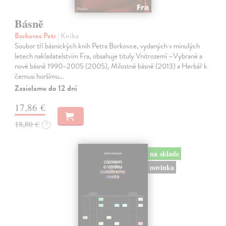
Básně
Borkovec Petr
| Kniha
Soubor tří básnických knih Petra Borkovce, vydaných v minulých
letech nakladatelstvím Fra, obsahuje tituly Vnitrozemí –Vybrané a
nové básně 1990–2005 (2005), Milostné básně (2013) a Herbář k
čemusi horšímu…
Zasielame do 12 dní
17,86 €
18,80 €
?
na sklade
novinka