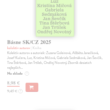
Básne SK/CZ 2025
kolektív autorov
| Kniha
Kolektív autorov a autoriek: Zuzana Goleinová, Alžběta Janečková,
Josef Kučera, Luz, Kristína Mičová, Gabriela Sedmáková, Jan Ševčík,
Tina Štěrbová, Jan Trtílek, Ondřej Novotný Zborník desiatich
najlepších…
Na sklade
?
8,98 €
9,45 €
?