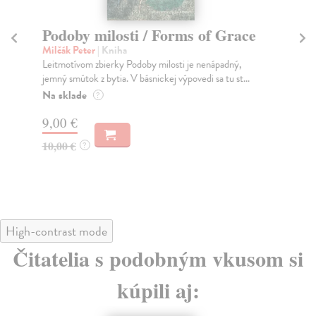
Podoby milosti / Forms of Grace
Ba
t
Milčák Peter
| Kniha
Leitmotívom zbierky Podoby milosti je nenápadný,
Hil
jemný smútok z bytia. V básnickej výpovedi sa tu st...
Die
aby
Na sklade
?
Na
9,00 €
10
10,00 €
?
11
High-contrast mode
Čitatelia s podobným vkusom si
kúpili aj: