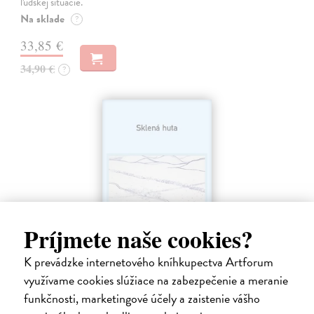
ľudskej situácie.
Na sklade
?
33,85 €
34,90 €
?
Príjmete naše cookies?
K prevádzke internetového kníhkupectva Artforum
využívame cookies slúžiace na zabezpečenie a meranie
Sklená huta
funkčnosti, marketingové účely a zaistenie vášho
Púček Ján
| Kniha