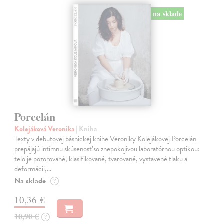
na sklade
Porcelán
Kolejáková Veronika
| Kniha
Texty v debutovej básnickej knihe Veroniky Kolejákovej Porcelán
prepájajú intímnu skúsenosť so znepokojivou laboratórnou optikou:
telo je pozorované, klasifikované, tvarované, vystavené tlaku a
deformácii,…
Na sklade
?
10,36 €
10,90 €
?