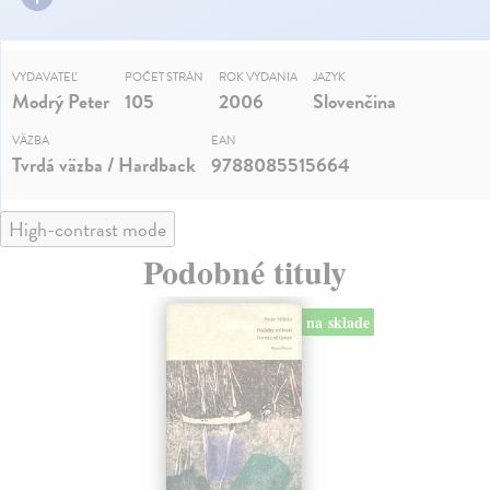
VYDAVATEĽ
POČET STRÁN
ROK VYDANIA
JAZYK
Modrý Peter
105
2006
Slovenčina
VÄZBA
EAN
Tvrdá väzba / Hardback
9788085515664
High-contrast mode
Podobné tituly
na sklade