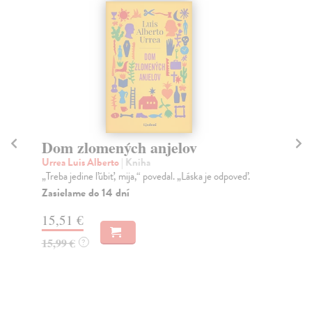
Dom zlomených anjelov
K
Urrea Luis Alberto
| Kniha
Po
„Treba jedine ľúbiť, mija,“ povedal. „Láska je odpoveď.
Kde
tra
Zasielame do 14 dní
Do
15,51 €
16
15,99 €
?
16