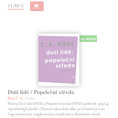
11,80 €
na sklade
Dutí lidé / Popeleční středa
Eliot T. S.
| Kniha
Poémy Dutí lidé (1925) a Popeleční středa (1930) společně vytyčují
nejzřetelnější předěl v Eliotově básnickém díle: první báseň je svou
fragmentárností, tragikomickou rituálností a různohlasím těsně