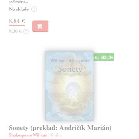
spřízněna…
Na sklade
?
8,84 €
9,30 €
?
na sklade
Sonety (preklad: Andričík Marián)
Shakespeare William
| Kniha