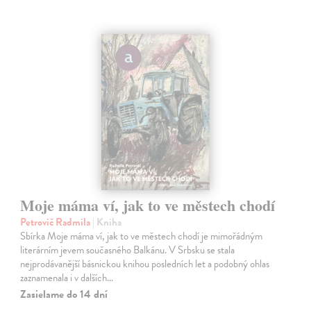
Moje máma ví, jak to ve městech chodí
Petrovič Radmila
| Kniha
Sbírka Moje máma ví, jak to ve městech chodí je mimořádným
literárním jevem současného Balkánu. V Srbsku se stala
nejprodávanější básnickou knihou posledních let a podobný ohlas
zaznamenala i v dalších…
Zasielame do 14 dní