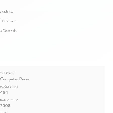
o wishlistu
iť známemu
na Facebooku
VYDAVATEĽ
Computer Press
POČET STRÁN
484
ROK VYDANIA
2008