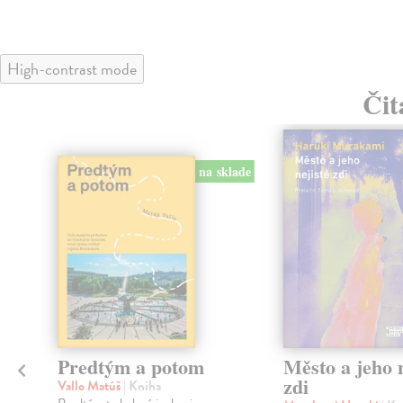
High-contrast mode
Čit
na sklade
Predtým a potom
Město a jeho n
zdi
Vallo Matúš
| Kniha