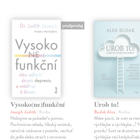
predpredaj
Vysoko(ne)funkční
Urob to!
Joseph Judith
| Kniha
Budak Alex
| Kniha
Nebojme sa požiadať o pomoc.
Máte pocit, že svet sa men
Pochmúrna nálada, hlboký smútok,
rýchlejšie a rýchlejšie…?
náročné vstávanie z postele, nechuť
pravdu! Svet sa skutočne
do jedla alebo strach z otvorenia
rýchlejšie než kedykoľve