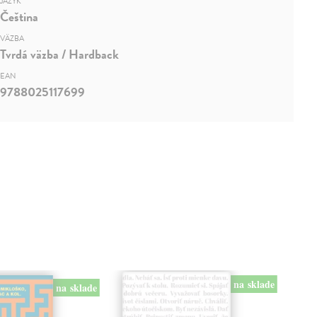
JAZYK
Čeština
VÄZBA
Tvrdá väzba / Hardback
EAN
9788025117699
na sklade
na sklade