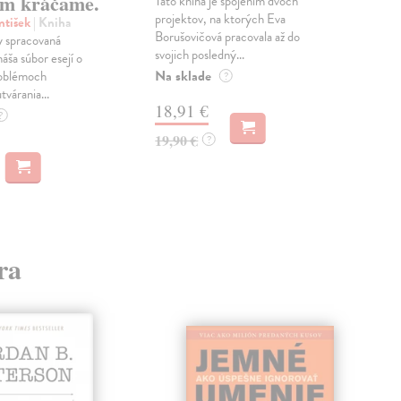
m kráčame.
Táto kniha je spojením dvoch
Poma
projektov, na ktorých Eva
čty
ntišek
| Kniha
Borušovičová pracovala až do
naps
 spracovaná
svojich posledný...
česk
náša súbor esejí o
Na sklade
Na 
oblémoch
?
tvárania...
18,91 €
14
?
19,90 €
15,
?
ra