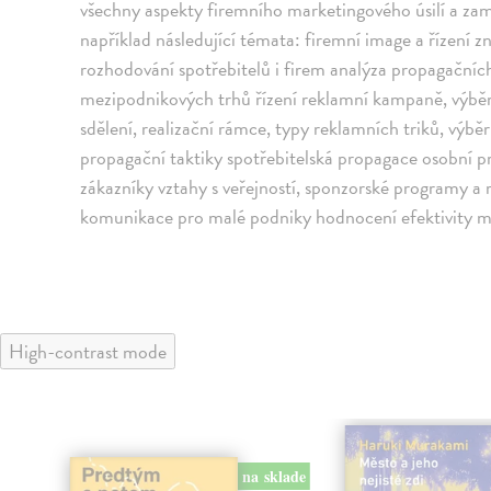
všechny aspekty firemního marketingového úsilí a zamě
například následující témata: firemní image a řízení
rozhodování spotřebitelů i firem analýza propagačních
mezipodnikových trhů řízení reklamní kampaně, výběr
sdělení, realizační rámce, typy reklamních triků, výb
propagační taktiky spotřebitelská propagace osobní pr
zákazníky vztahy s veřejností, sponzorské programy a
komunikace pro malé podniky hodnocení efektivity 
High-contrast mode
na sklade