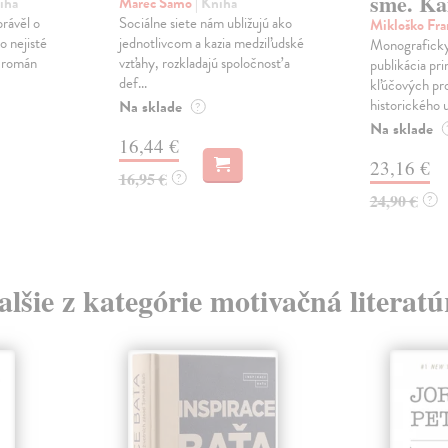
sme. Ka
iha
Marec Samo
| Kniha
právěl o
Sociálne siete nám ubližujú ako
Mikloško Fra
o nejisté
jednotlivcom a kazia medziľudské
Monograficky
ý román
vzťahy, rozkladajú spoločnosť a
publikácia pri
def...
kľúčových pr
historického u
Na sklade
?
Na sklade
16,44 €
23,16 €
16,95 €
?
24,90 €
?
alšie z kategórie motivačná literatú