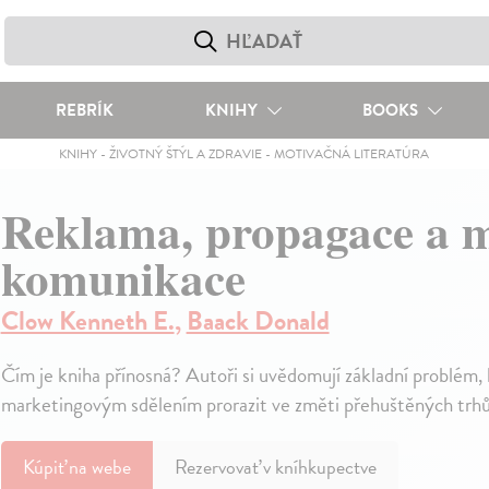
REBRÍK
KNIHY
BOOKS
KNIHY
-
ŽIVOTNÝ ŠTÝL A ZDRAVIE
-
MOTIVAČNÁ LITERATÚRA
Reklama, propagace a 
komunikace
Clow Kenneth E.
,
Baack Donald
Čím je kniha přínosná? Autoři si uvědomují základní problém, kt
marketingovým sdělením prorazit ve změti přehuštěných trh
Kúpiť
na webe
Rezervovať v kníhkupectve