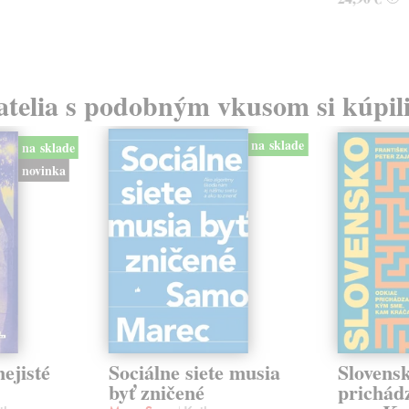
atelia s podobným vkusom si kúpili
na sklade
na sklade
novinka
ejisté
Sociálne siete musia
Slovens
byť zničené
prichád