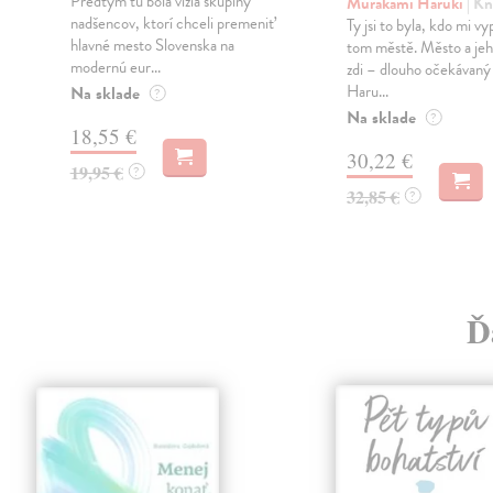
Predtým tu bola vízia skupiny
Murakami Haruki
| Kn
nadšencov, ktorí chceli premeniť
Ty jsi to byla, kdo mi vy
hlavné mesto Slovenska na
tom městě. Město a jeh
modernú eur...
zdi – dlouho očekávan
Haru...
Na sklade
?
Na sklade
?
18,55 €
30,22 €
19,95 €
?
32,85 €
?
Ď