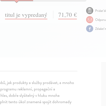
Pridať d
titul je vypredaný
71,70 €
Odporuč
Zdielať 
bů, jak produkty a služby prodávat, a mnoho
u programu reklamní, propagační a
 hlas, dobře slyšitelný v hluku mnoha
Splnit tento úkol znamená spojit dohromady