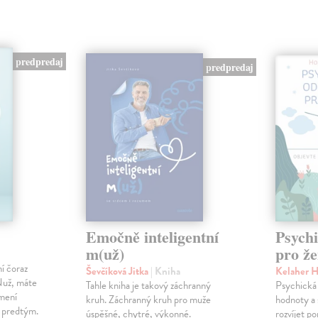
predpredaj
predpredaj
Emočně inteligentní
Psychi
m(už)
pro ž
í čoraz
Ševčíková Jitka
| Kniha
Kelaher 
 Nuž, máte
Tahle kniha je takový záchranný
Psychická 
 mení
kruh. Záchranný kruh pro muže
hodnoty a 
k predtým.
úspěšné, chytré, výkonné.
rozvíjet po