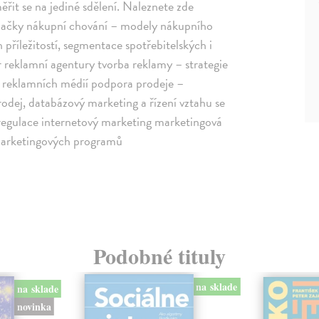
řit se na jediné sdělení. Naleznete zde
 značky nákupní chování – modely nákupního
 příležitostí, segmentace spotřebitelských i
 reklamní agentury tvorba reklamy – strategie
ěr reklamních médií podpora prodeje –
odej, databázový marketing a řízení vztahu se
 regulace internetový marketing marketingová
marketingových programů
Podobné tituly
na sklade
na sklade
novinka