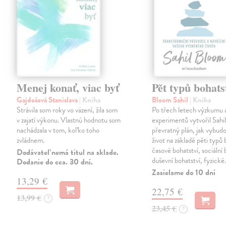
Menej konať, viac byť
Pět typů bohats
Gajdošová Stanislava
| Kniha
Bloom Sahil
| Kniha
Strávila som roky vo väzení, žila som
Po třech letech výzkumu 
v zajatí výkonu. Vlastnú hodnotu som
experimentů vytvořil Sahi
nachádzala v tom, koľko toho
převratný plán, jak vybudo
zvládnem.
život na základě pěti typů 
časové bohatství, sociální 
Dodávateľ nemá titul na sklade.
duševní bohatství, fyzick
Dodanie do cca. 30 dní.
Zasielame do 10 dní
13,29 €
22,75 €
13,99 €
?
23,45 €
?