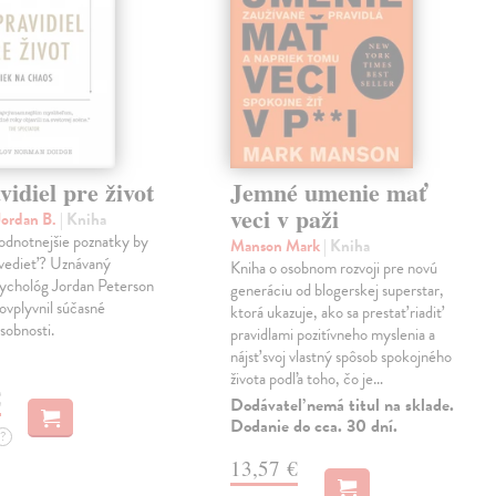
vidiel pre život
Jemné umenie mať
veci v paži
Jordan B.
| Kniha
odnotnejšie poznatky by
Manson Mark
| Kniha
 vedieť? Uznávaný
Kniha o osobnom rozvoji pre novú
sychológ Jordan Peterson
generáciu od blogerskej superstar,
vplyvnil súčasné
ktorá ukazuje, ako sa prestať riadiť
sobnosti.
pravidlami pozitívneho myslenia a
nájsť svoj vlastný spôsob spokojného
života podľa toho, čo je…
€
Dodávateľ nemá titul na sklade.
Dodanie do cca. 30 dní.
?
13,57 €