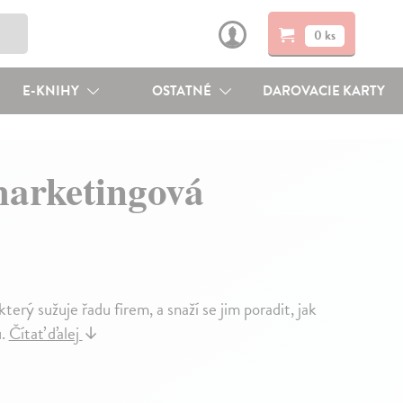
0 ks
E-KNIHY
OSTATNÉ
DAROVACIE KARTY
marketingová
erý sužuje řadu firem, a snaží se jim poradit, jak
ů.
Čítať ďalej
↓