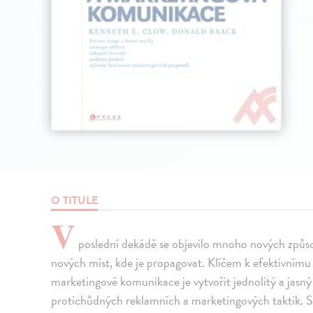
O TITULE
V
poslední dekádě se objevilo mnoho nových způso
nových míst, kde je propagovat. Klíčem k efektivním
marketingové komunikace je vytvořit jednolitý a jasný
protichůdných reklamních a marketingových taktik. 