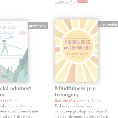
13,99 €
?
predpredaj
predpredaj
cká odolnost
Mindfulness pro
eny
teenagery
Hope
| Kniha
Battistin Marie Jennie
| Kniha
odolnost, pocit vlastní
Prakticky zaměřená kniha
sebejistota, to vše můžete
mindfulness pro dospívající nabízí 60
mocí tvůrčích aktivit v
krátkých desetiminutových cvičení,