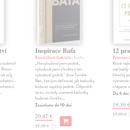
tví
Inspirace Baťa
12 pra
Končitíková Gabriela
| Kniha
Peterson 
a osobních
„Nevybudoval jsem podnik,
Ktoré najh
l Bloom
vybudoval jsem člověka a ten
mal každý
vat svůj
vybudoval podnik“ slova Tomáše
klinický p
bohatství -
Bati, kterými definoval, jak baťovsky
významne o
bohatství,
budovat úspěšný podnik. Odpovědí
chápanie o
é…
na to, co tedy znamená baťovsky
Do 6 dní
budovat člověka,…
19,30 
Zasielame do 10 dní
19,90 €
20,47 €
21,10 €
?