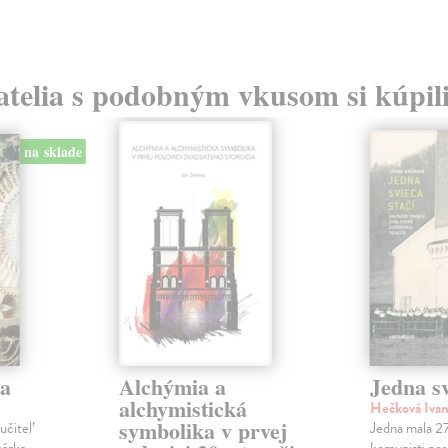
atelia s podobným vkusom si kúpili
na sklade
ha
Alchýmia a
Jedna sv
alchymistická
Hečková Iva
symbolika v prvej
učiteľ
Jedna mala 27