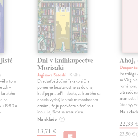
jisté
Dni v kníhkupectve
Ahoj, 
Morisaki
Despentes
Po trilógi
a
Jagisawa Satoshi
| Kniha
sa Virgini
ávěl o tom
Dvadsaťpäťročná Takako si žila
románom, 
é zdi –
pomerne bezstarostne až do dňa,
ultrasúča
Harukiho
keď jej priateľ Hideaki, za ktorého sa
známostí. 
e na
chcela vydať, len tak mimochodom
útechy, vzd
oku 1980 a
oznámi, že ju podvádza a žení sa s
Na sklad
o
inou. Jej život sa zrazu rúca.
Na sklade
?
22,33 
13,71 €
23,50 €