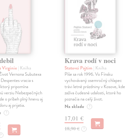
debil
Krava rodí v noci
 Virginie
| Kniha
Statovci Pajtim
| Kniha
i Život Vernona Subutexa
Píše sa rok 1996. Vo Fínsku
e Despentes vracia s
vychovávaný osemročný chlapec
ktorý pripomína
trávi letné prázdniny v Kosove, kde
snú verziu Nebezpečných
zažíva čudesné udalosti, ktoré ho
Ide o príbeh plný hnevu aj
poznačia na celý život.
oru aj prijatia.
Na sklade
?
e
?
17,01 €
€
18,90 €
?
?