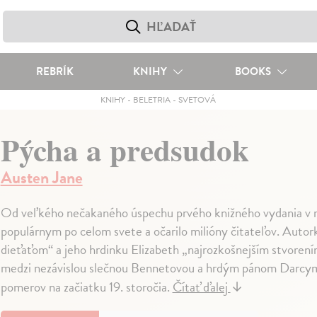
REBRÍK
KNIHY
BOOKS
KNIHY
-
BELETRIA
-
SVETOVÁ
Pýcha a predsudok
Austen Jane
Od veľkého nečakaného úspechu prvého knižného vydania v ro
populárnym po celom svete a očarilo milióny čitateľov. Auto
dieťaťom“ a jeho hrdinku Elizabeth „najrozkošnejším stvorením
medzi nezávislou slečnou Bennetovou a hrdým pánom Darcym
pomerov na začiatku 19. storočia.
Čítať ďalej
↓