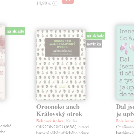
14,90 €
?
na sklade
na sklade
novinka
Oroonoko aneb
Dal js
Královský otrok
je upř
Behnová Aphra
| Kniha
Sola Iren
merické
OROONOKO (1688), bizarní
Oceňovaný
chol
barokní příběh afrického prince
katalánský