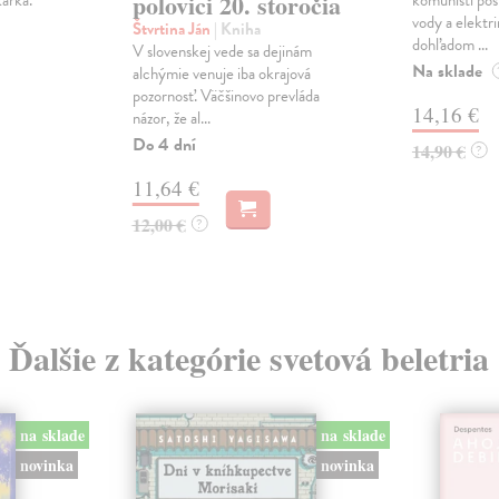
polovici 20. storočia
kárka.
komunisti posl
vody a elektri
Štvrtina Ján
| Kniha
dohľadom ...
V slovenskej vede sa dejinám
Na sklade
alchýmie venuje iba okrajová
pozornosť. Väčšinovo prevláda
14,16 €
názor, že al...
Do 4 dní
14,90 €
?
11,64 €
12,00 €
?
Ďalšie z kategórie svetová beletria
na sklade
na sklade
novinka
novinka