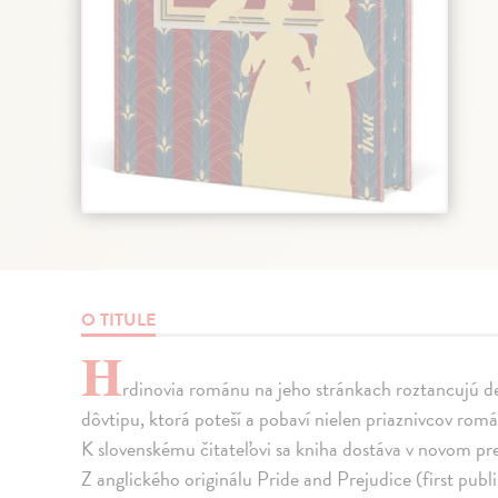
O TITULE
H
rdinovia románu na jeho stránkach roztancujú del
dôvtipu, ktorá poteší a pobaví nielen priaznivcov rom
K slovenskému čitateľovi sa kniha dostáva v novom pr
Z anglického originálu Pride and Prejudice (first publ