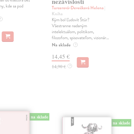
nezávislosti
ali do kláštora bez
rozh
ny, kde sa pod
kni
Turcerová-Devečková Helena
|
– Št
Kniha
Zas
?
Kým bol Ľudovít Štúr?
Všestranne nadaným
4,
intelektuálom, politikom,
filozofom, spisovateľom, vizionár...
5,0
Na sklade
?
14,45 €
14,90 €
?
na sklade
na sklade