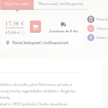
Kúpiť
na webe
Rezervovať v kníhkupectve
Pridať do
17,36 €
Odporuč
Zasielame do 6 dní
17,90 €
?
Zdielať 
Pozrieť dostupnosť v kníhkupectvách
ikátnu štvorylku plnú flirtovania, pôvabu a
ánovej tvorby regentského obdobia v Anglicku.
eklade.
ished in 1813) preložila Danka Jacečková.