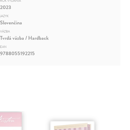
ROK VYDANIA
2023
JAZYK
Slovenčina
VÄZBA
Tvrdá väzba / Hardback
EAN
9788055192215