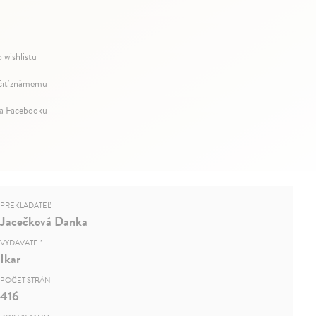
 wishlistu
iť známemu
na Facebooku
PREKLADATEĽ
Jacečková Danka
VYDAVATEĽ
Ikar
POČET STRÁN
416