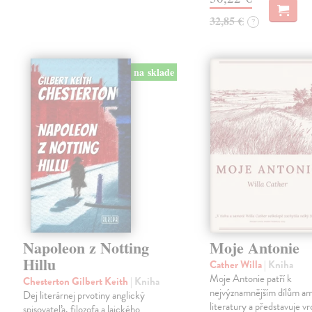
32,85 €
?
na sklade
Napoleon z Notting
Moje Antonie
Hillu
Cather Willa
| Kniha
Moje Antonie patří k
Chesterton Gilbert Keith
| Kniha
nejvýznamnějším dílům a
Dej literárnej prvotiny anglický
literatury a představuje vr
spisovateľa, filozofa a laického