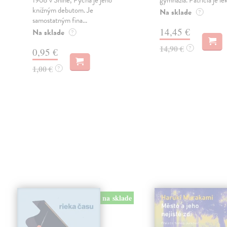
1968 v Snine, Pýcha je jeho
gymnázia. Patrícia je le
knižným debutom. Je
Na sklade
?
samostatným fina...
14,45 €
Na sklade
?
14,90 €
?
0,95 €
1,00 €
?
na sklade