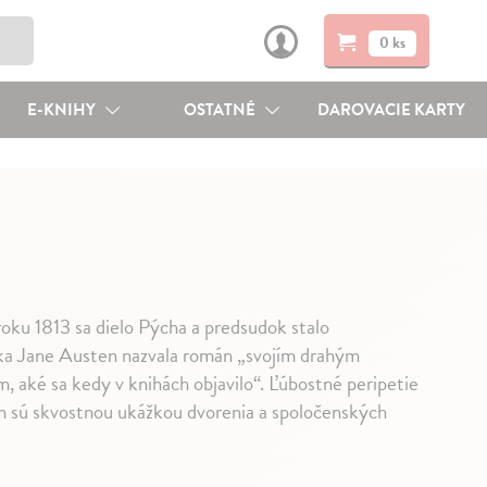
0 ks
E-KNIHY
OSTATNÉ
DAROVACIE KARTY
ku 1813 sa dielo Pýcha a predsudok stalo
rka Jane Austen nazvala román „svojím drahým
, aké sa kedy v knihách objavilo“. Ľúbostné peripetie
 sú skvostnou ukážkou dvorenia a spoločenských