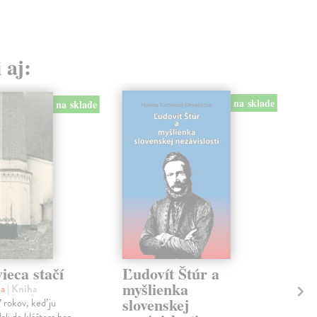
 aj:
na sklade
na sklade
ieca stačí
Ľudovít Štúr a
Ch
myšlienka
na
| Kniha
Štr
slovenskej
 rokov, keď ju
V bo