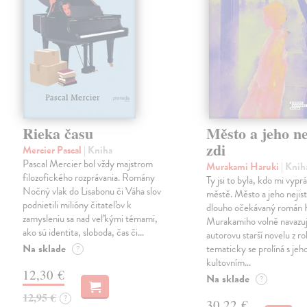
Rieka času
Město a jeho ne
zdi
Mercier Pascal
| Kniha
Pascal Mercier bol vždy majstrom
Murakami Haruki
| Knih
filozofického rozprávania. Romány
Ty jsi to byla, kdo mi vypr
Nočný vlak do Lisabonu či Váha slov
městě. Město a jeho nejist
podnietili milióny čitateľov k
dlouho očekávaný román 
zamysleniu sa nad veľkými témami,
Murakamiho volně navazuj
ako sú identita, sloboda, čas či…
autorovu starší novelu z r
Na sklade
tematicky se prolíná s jeh
?
kultovním…
12,30 €
Na sklade
?
12,95 €
?
30,22 €