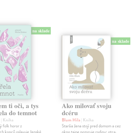
na sklade
na sklade
em ti oči, a tys
Ako milovať svoju
ela do temnot
dcéru
e
| Kniha
Blum Hila
| Kniha
 folk horor z
Staršia žena stojí pred domom a cez
ch kopců oslavuje ženské
okno tajne pozoruje rodinu: otca,