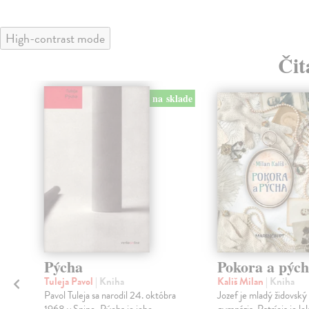
High-contrast mode
Čit
na sklade
Pýcha
Pokora a pýc
Tuleja Pavol
| Kniha
Kališ Milan
| Kniha
Pavol Tuleja sa narodil 24. októbra
Jozef je mladý židovský 