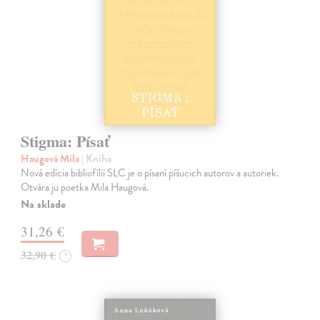
Stigma: Písať
Haugová Mila
| Kniha
Nová edícia bibliofílií SLC je o písaní píšucich autorov a autoriek.
Otvára ju poetka Mila Haugová.
Na sklade
31,26 €
32,90 €
?