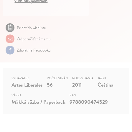
v kníhkupectvách
Pridať do wishlistu
Odporučiť známemu
Zdielať na Facebooku
VYDAVATEĽ
POČET STRÁN
ROK VYDANIA
JAZYK
Artes Liberales
56
2011
Čeština
VÄZBA
EAN
Mäkká väzba / Paperback
9788090474529