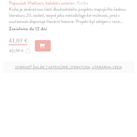
Papoušek Vladimír, kolektív autorov
| Kniha
Kniha je závěrečnou částí dlouhodobého projektu mapujícího českou
literaturu 20. století, stejně jako metodologické možnosti, jimiž v
současnosti disponuje literární historie. Projekt byl zahájen v roce…
Zasielame do 12 dní
41,03 €
42,30 €
?
ZOBRAZIŤ ĎALŠIE Z KATEGÓRIE LITERATÚRA, LITERÁRNA VEDA