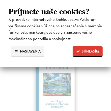
Hečko Blahoslav
| Kniha
„Nádherná kniha o úskaliach prekladateľského remesla a bohatstve
Príjmete naše cookies?
nášho jazyka.“ Adam Berka, vydavateľ Blahoslav Hečko (*1915 Suchá
nad Parnou – †2002 Bratislava) je jedny´m z najvy´znamnejších
K prevádzke internetového kníhkupectva Artforum
slovensky´ch,…
využívame cookies slúžiace na zabezpečenie a meranie
Na sklade
funkčnosti, marketingové účely a zaistenie vášho
25,00 €
maximálneho pohodlia a spokojnosti.
NASTAVENIA
SÚHLASÍM