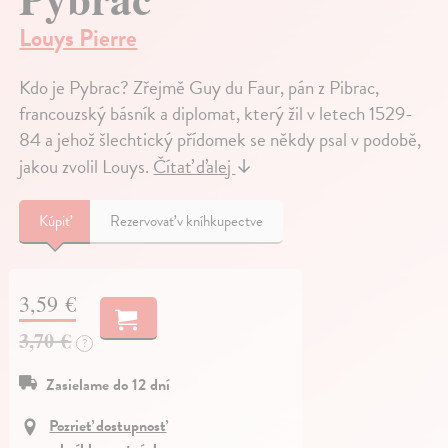
Louys Pierre
Kdo je Pybrac? Zřejmě Guy du Faur, pán z Pibrac,
francouzský básník a diplomat, který žil v letech 1529-
84 a jehož šlechtický přídomek se někdy psal v podobě,
jakou zvolil Louys.
Čítať ďalej
↓
Kúpiť
Rezervovať v kníhkupectve
3,59 €
3,70 €
?
Zasielame do 12 dní
Pozrieť dostupnosť