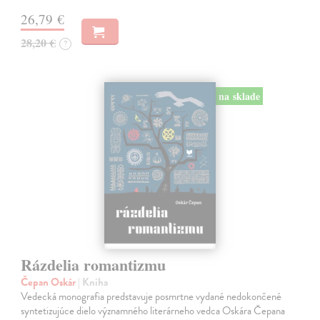
26,79 €
28,20 €
?
na sklade
Rázdelia romantizmu
Čepan Oskár
| Kniha
Vedecká monografia predstavuje posmrtne vydané nedokončené
syntetizujúce dielo významného literárneho vedca Oskára Čepana