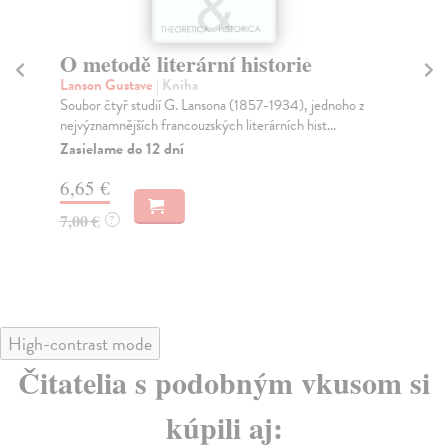
Literatura. Sborník literatur
Ka
Dálného východu 1
s
kolektív autorov
| Kniha
Hr
Soubor statí a překladů z literatur Dálného východu
Kni
určený odborné i laické veřejnosti. Seznamuje čt...
zao
Zasielame do 25 dní
Na
4,
5,30 €
4,
High-contrast mode
Čitatelia s podobným vkusom si
kúpili aj: