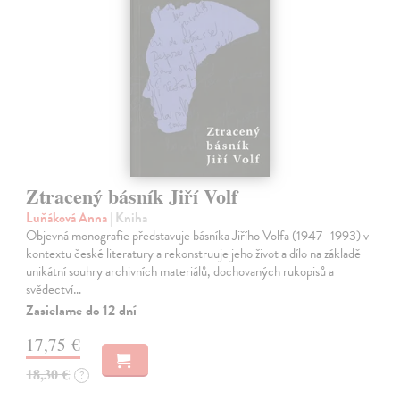
Ztracený básník Jiří Volf
Luňáková Anna
| Kniha
Objevná monografie představuje básníka Jiřího Volfa (1947–1993) v
kontextu české literatury a rekonstruuje jeho život a dílo na základě
unikátní souhry archivních materiálů, dochovaných rukopisů a
svědectví…
Zasielame do 12 dní
17,75 €
18,30 €
?