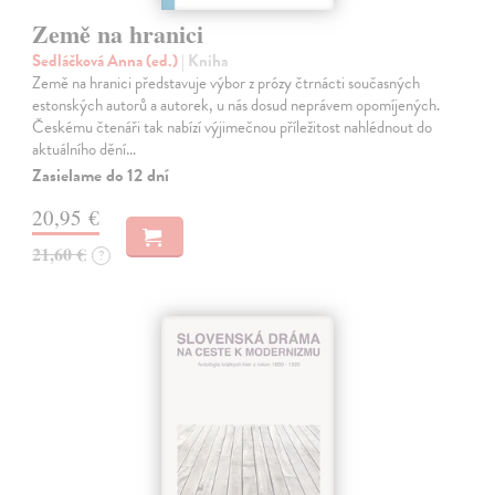
Země na hranici
Sedláčková Anna (ed.)
| Kniha
Země na hranici představuje výbor z prózy čtrnácti současných
estonských autorů a autorek, u nás dosud neprávem opomíjených.
Českému čtenáři tak nabízí výjimečnou příležitost nahlédnout do
aktuálního dění…
Zasielame do 12 dní
20,95 €
21,60 €
?