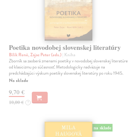
Poetika novodobej slovenskej literatúry
Bílik René, Zajac Peter (eds.)
| Kniha
Zborník sa zaoberá zmenami poetiky v novodobej slovenskej literatúre
od klasicizmu po súčasnosť. Metodologicky nadväzuje na
predchádzajúci výskum poetiky slovenskej literatúry po roku 1945.
Na sklade
9,70 €
10,00 €
?
na sklade