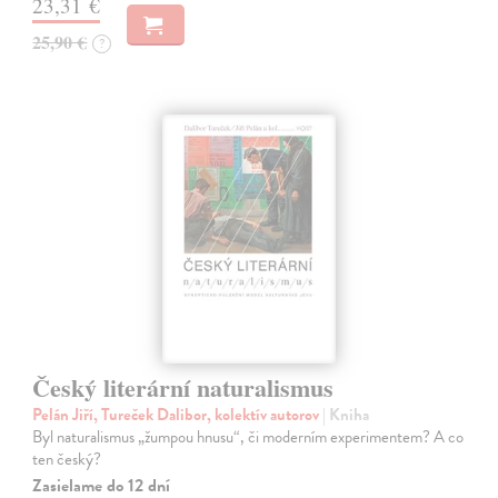
23,31 €
25,90 €
?
Český literární naturalismus
Pelán Jiří, Tureček Dalibor, kolektív autorov
| Kniha
Byl naturalismus „žumpou hnusu“, či moderním experimentem? A co
ten český?
Zasielame do 12 dní