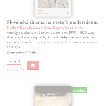
Slovenská dráma na ceste k modernizmu
Hučková Dana, Kročanová Garay Dagmar (eds.)
| Kniha
Antológia predstavuje v časovom zábere rokov 1890 – 1920 texty
slovenskej dramatickej tvorby, ktoré dokladajú prienik a postupné
vyhraňovanie modernistickej poetiky, jej cielené inovácie a tiež rôzne
prístupy…
Zasielame do 14 dní
17,46 €
18,00 €
?
na sklade