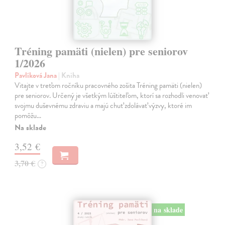
Tréning pamäti (nielen) pre seniorov
1/2026
Pavlíková Jana
| Kniha
Vitajte v treťom ročníku pracovného zošita Tréning pamäti (nielen)
pre seniorov. Určený je všetkým lúštiteľom, ktorí sa rozhodli venovať
svojmu duševnému zdraviu a majú chuť zdolávať výzvy, ktoré im
pomôžu…
Na sklade
3,52 €
3,70 €
?
na sklade