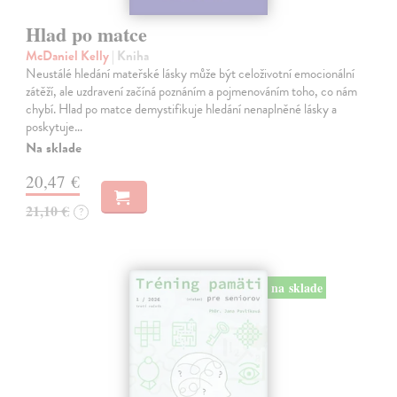
Hlad po matce
McDaniel Kelly
| Kniha
Neustálé hledání mateřské lásky může být celoživotní emocionální
zátěží, ale uzdravení začíná poznáním a pojmenováním toho, co nám
chybí. Hlad po matce demystifikuje hledání nenaplněné lásky a
poskytuje…
Na sklade
20,47 €
21,10 €
?
na sklade