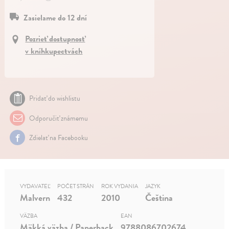
Zasielame do 12 dní
Pozrieť dostupnosť
v kníhkupectvách
Pridať do wishlistu
Odporučiť známemu
Zdielať na Facebooku
VYDAVATEĽ
POČET STRÁN
ROK VYDANIA
JAZYK
Malvern
432
2010
Čeština
VÄZBA
EAN
Mäkká väzba / Paperback
9788086702674