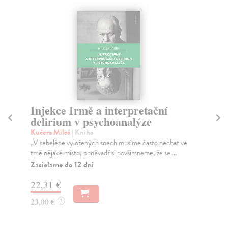
Injekce Irmě a interpretační
N
delirium v psychoanalýze
d
Kučera Miloš
| Kniha
Fr
„V sebelépe vyložených snech musíme často nechat ve
Mez
tmě nějaké místo, poněvadž si povšimneme, že se ...
úvo
Zasielame do 12 dní
Na
22,31 €
13
23,00 €
14
?