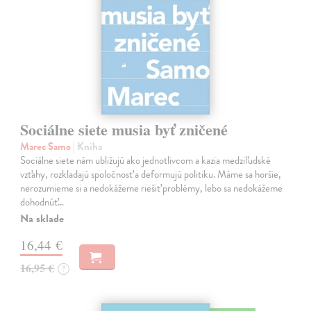
Sociálne siete musia byť zničené
Marec Samo
| Kniha
Sociálne siete nám ubližujú ako jednotlivcom a kazia medziľudské
vzťahy, rozkladajú spoločnosť a deformujú politiku. Máme sa horšie,
nerozumieme si a nedokážeme riešiť problémy, lebo sa nedokážeme
dohodnúť…
Na sklade
16,44 €
16,95 €
?