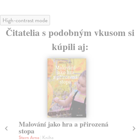
High-contrast mode
Čitatelia s podobným vkusom si
kúpili aj:
Malování jako hra a přirozená
Ze
stopa
St
Ste
Stern Arno
| Kniha