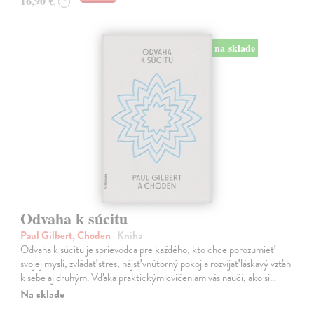
16,90 €
?
na sklade
Odvaha k súcitu
Paul Gilbert, Choden
| Kniha
Odvaha k súcitu je sprievodca pre každého, kto chce porozumieť
svojej mysli, zvládať stres, nájsť vnútorný pokoj a rozvíjať láskavý vzťah
k sebe aj druhým. Vďaka praktickým cvičeniam vás naučí, ako si…
Na sklade