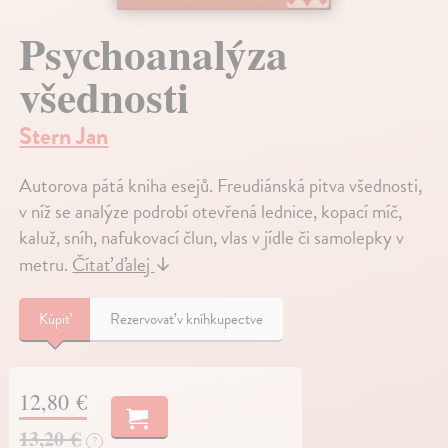
Psychoanalýza
všednosti
Stern Jan
Autorova pátá kniha esejů. Freudiánská pitva všednosti,
v níž se analýze podrobí otevřená lednice, kopací míč,
kaluž, sníh, nafukovací člun, vlas v jídle či samolepky v
metru.
Čítať ďalej
↓
Kúpiť
Rezervovať v kníhkupectve
12,80 €
13,20 €
?