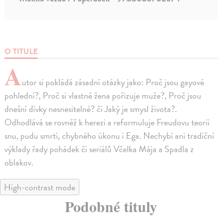
O TITULE
A
utor si pokládá zásadní otázky jako: Proč jsou gayové
pohlední?, Proč si vlastně žena pořizuje muže?, Proč jsou
dnešní dívky nesnesitelné? či Jaký je smysl života?.
Odhodlává se rovněž k herezi a reformuluje Freudovu teorii
snu, pudu smrti, chybného úkonu i Ega. Nechybí ani tradiční
výklady řady pohádek či seriálů Včelka Mája a Spadla z
oblakov.
High-contrast mode
Podobné tituly