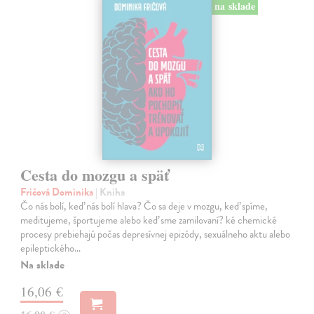
na sklade
Cesta do mozgu a späť
Fričová Dominika
| Kniha
Čo nás bolí, keď nás bolí hlava? Čo sa deje v mozgu, keď spíme,
meditujeme, športujeme alebo keď sme zamilovaní? ké chemické
procesy prebiehajú počas depresívnej epizódy, sexuálneho aktu alebo
epileptického…
Na sklade
16,06 €