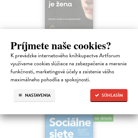
Trpkejšia ako smrť je žena
Príjmete naše cookies?
Marneros Andreas
| Kniha
JE TO MOŽNO NAJVÄČŠIA REVOLÚCIA NAŠICH DNÍ:
K prevádzke internetového kníhkupectva Artforum
rovnocennosť a rovnoprávnosť ženy a muža. Vojna a mier medzi
využívame cookies slúžiace na zabezpečenie a meranie
pohlaviami sa však nezačali feminizmom 20. storočia, ale ich
spolužitím.
funkčnosti, marketingové účely a zaistenie vášho
Zasielame do 14 dní
maximálneho pohodlia a spokojnosti.
22,05 €
NASTAVENIA
SÚHLASÍM
24,50 €
?
na sklade