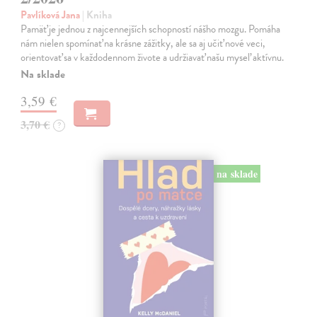
Pavlíková Jana
| Kniha
Pamäť je jednou z najcennejších schopností nášho mozgu. Pomáha
nám nielen spomínať na krásne zážitky, ale sa aj učiť nové veci,
orientovať sa v každodennom živote a udržiavať našu myseľ aktívnu.
Na sklade
3,59 €
3,70 €
?
na sklade