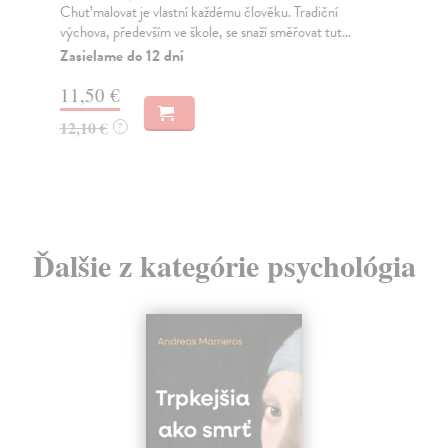
žid
Chuť malovat je vlastní každému člověku. Tradiční
výchova, především ve škole, se snaží směřovat tut...
Za
Zasielame do 12 dní
10
11,50 €
11
12,10 €
?
Ďalšie z kategórie psychológia