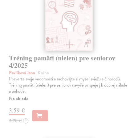
Tréning pamäti (nielen) pre seniorov
4/2025
Pavlíková Jana
| Kniha
Preverte svoje vedomosti a zachovajte si myseľ sviežu a činorodú.
Tréning pamäti (nielen) pre seniorov navyše prispeje j k dobrej nálade
a pohode.
Na sklade
3,59 €
3,70 €
?