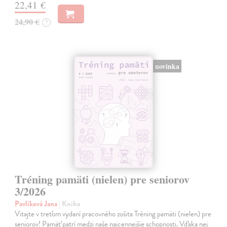
22,41 €
24,90 €
?
novinka
Tréning pamäti (nielen) pre seniorov
3/2026
Pavlíková Jana
| Kniha
Vitajte v treťom vydaní pracovného zošita Tréning pamäti (nielen) pre
seniorov! Pamäť patrí medzi naše najcennejšie schopnosti. Vďaka nej