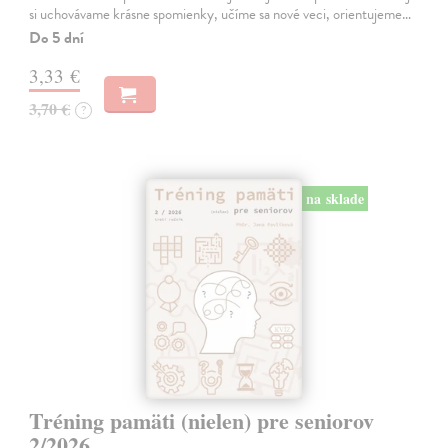
si uchovávame krásne spomienky, učíme sa nové veci, orientujeme…
Do 5 dní
3,33 €
3,70 €
?
na sklade
Tréning pamäti (nielen) pre seniorov
2/2026