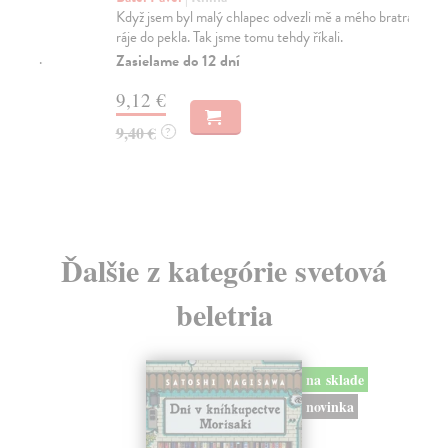
Když jsem byl malý chlapec odvezli mě a mého bratra z
Prů
ráje do pekla. Tak jsme tomu tehdy říkali.
muž
...
Zasielame do 12 dní
Za
9,12 €
20
9,40 €
?
20
Ďalšie z kategórie svetová
beletria
na sklade
novinka