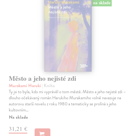
na sklade
Město a jeho nejisté zdi
Murakami Haruki
| Kniha
Ty jsi to byla, kdo mi vyprávěl o tom městě. Město a jeho nejisté zdi –
dlouho očekávaný román Harukiho Murakamiho volně navazuje na
autorovu starší novelu z roku 1980 a tematicky se prolíná s jeho
kultovním…
Na sklade
31,21 €