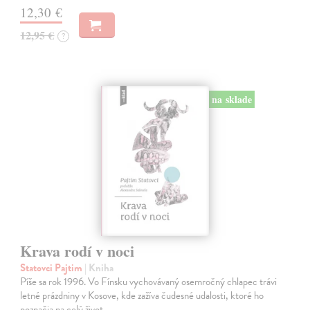
12,30 €
12,95 €
?
na sklade
Krava rodí v noci
Statovci Pajtim
| Kniha
Píše sa rok 1996. Vo Fínsku vychovávaný osemročný chlapec trávi
letné prázdniny v Kosove, kde zažíva čudesné udalosti, ktoré ho
poznačia na celý život.