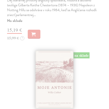
Dej literárnej prvotiny anglický spisovateľa, filozofa a laického
teológa Gilberta Keitha Chestertona (1874 – 1936) Napoleon z
Notting Hillu sa odohráva v roku 1984, keď sa Angličania rozhodli
zriecť parlamentnej…
Na sklade
15,19 €
15,99 €
?
na sklade