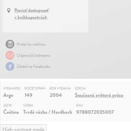
Pozrieť dostupnosť
v kníhkupectvách
Pridať do wishlistu
Odporučiť známemu
Zdielať na Facebooku
VYDAVATEĽ
POČET STRÁN
ROK VYDANIA
EDÍCIA
Argo
149
2004
Současná světová próza
JAZYK
VÄZBA
EAN
Čeština
Tvrdá väzba / Hardback
9788072035007
High-contrast mode