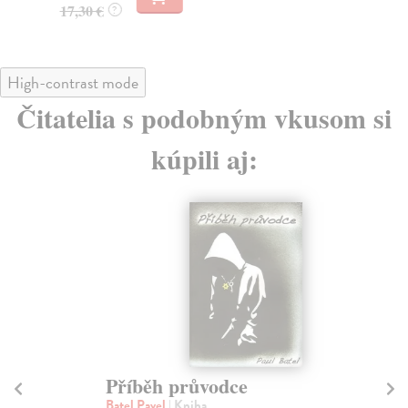
17,30 €
?
High-contrast mode
Čitatelia s podobným vkusom si
kúpili aj:
Příběh průvodce
P
Batel Pavel
| Kniha
Da