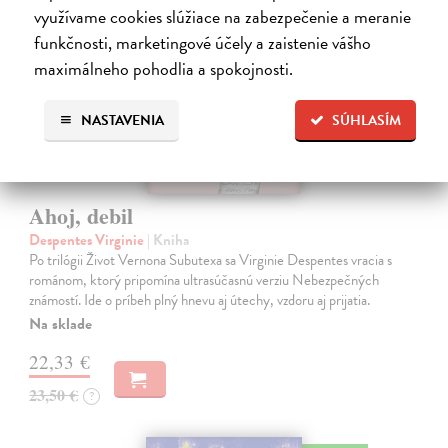
využívame cookies slúžiace na zabezpečenie a meranie
funkčnosti, marketingové účely a zaistenie vášho
maximálneho pohodlia a spokojnosti.
NASTAVENIA
SÚHLASÍM
Ahoj, debil
Despentes Virginie
| Kniha
Po trilógii Život Vernona Subutexa sa Virginie Despentes vracia s
románom, ktorý pripomína ultrasúčasnú verziu Nebezpečných
známostí. Ide o príbeh plný hnevu aj útechy, vzdoru aj prijatia.
Na sklade
22,33 €
23,50 €
?