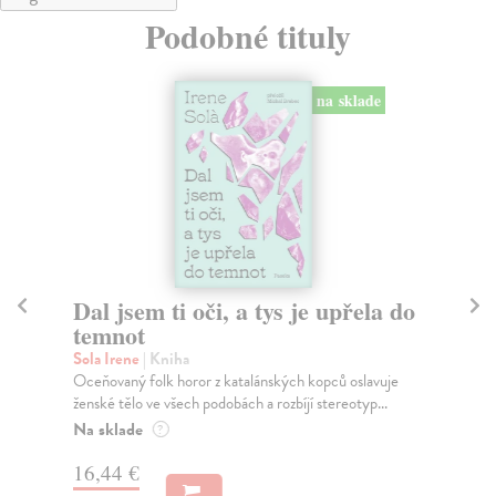
Podobné tituly
na sklade
Dal jsem ti oči, a tys je upřela do
V
temnot
Pi
Dva
Sola Irene
| Kniha
Tur
Oceňovaný folk horor z katalánských kopců oslavuje
ženské tělo ve všech podobách a rozbíjí stereotyp...
Na
Na sklade
?
14
16,44 €
16