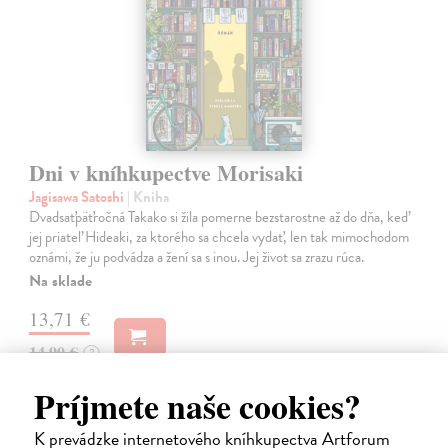
Dni v kníhkupectve Morisaki
Jagisawa Satoshi
| Kniha
Dvadsaťpäťročná Takako si žila pomerne bezstarostne až do dňa, keď
jej priateľ Hideaki, za ktorého sa chcela vydať, len tak mimochodom
oznámi, že ju podvádza a žení sa s inou. Jej život sa zrazu rúca.
Na sklade
13,71 €
14,90 €
?
Príjmete naše cookies?
na sklade
K prevádzke internetového kníhkupectva Artforum