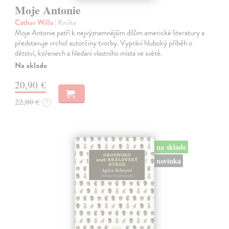
Moje Antonie
Cather Willa
| Kniha
Moje Antonie patří k nejvýznamnějším dílům americké literatury a
představuje vrchol autorčiny tvorby. Vypráví hluboký příběh o
dětství, kořenech a hledání vlastního místa ve světě.
Na sklade
20,90 €
22,00 €
?
na sklade
novinka