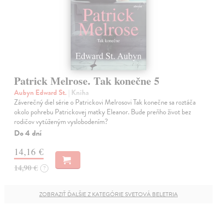
Patrick Melrose. Tak konečne 5
Aubyn Edward St.
| Kniha
Záverečný diel série o Patrickovi Melrosovi Tak konečne sa roztáča
okolo pohrebu Patrickovej matky Eleanor. Bude preňho život bez
rodičov vytúženým vyslobodením?
Do 4 dní
14,16 €
14,90 €
?
ZOBRAZIŤ ĎALŠIE Z KATEGÓRIE SVETOVÁ BELETRIA