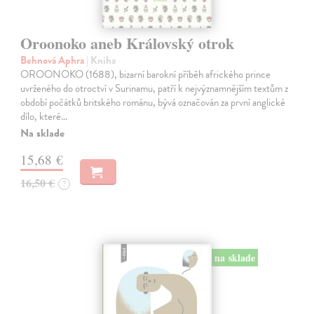
Oroonoko aneb Královský otrok
Behnová Aphra
| Kniha
OROONOKO (1688), bizarní barokní příběh afrického prince
uvrženého do otroctví v Surinamu, patří k nejvýznamnějším textům z
období počátků britského románu, bývá označován za první anglické
dílo, které…
Na sklade
15,68 €
16,50 €
?
na sklade