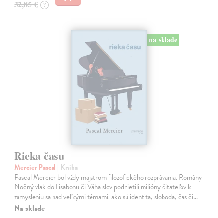
32,85 €
?
na sklade
Rieka času
Mercier Pascal
| Kniha
Pascal Mercier bol vždy majstrom filozofického rozprávania. Romány
Nočný vlak do Lisabonu či Váha slov podnietili milióny čitateľov k
zamysleniu sa nad veľkými témami, ako sú identita, sloboda, čas či…
Na sklade