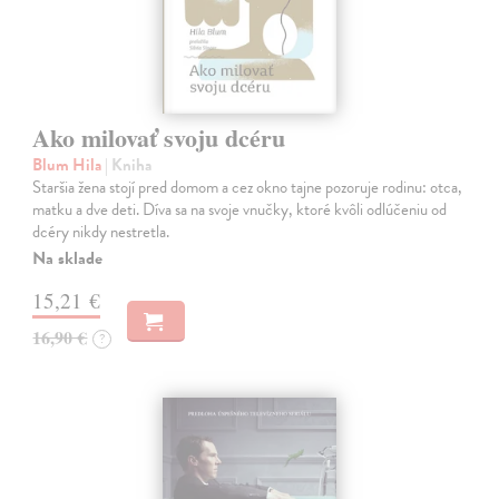
Ako milovať svoju dcéru
Blum Hila
| Kniha
Staršia žena stojí pred domom a cez okno tajne pozoruje rodinu: otca,
matku a dve deti. Díva sa na svoje vnučky, ktoré kvôli odlúčeniu od
dcéry nikdy nestretla.
Na sklade
15,21 €
16,90 €
?