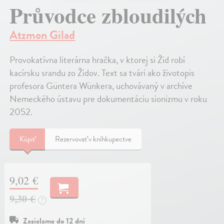
Průvodce zbloudilých
Atzmon Gilad
Provokatívna literárna hračka, v ktorej si Žid robí
kacírsku srandu zo Židov. Text sa tvári ako životopis
profesora Güntera Wünkera, uchovávaný v archíve
Nemeckého ústavu pre dokumentáciu sionizmu v roku
2052.
Kúpiť
Rezervovať v kníhkupectve
9,02 €
9,30 €
?
Zasielame do 12 dní