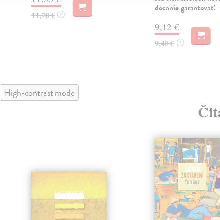
dodanie garantovať.
11,70 €
?
9,12 €
9,40 €
?
High-contrast mode
Čit