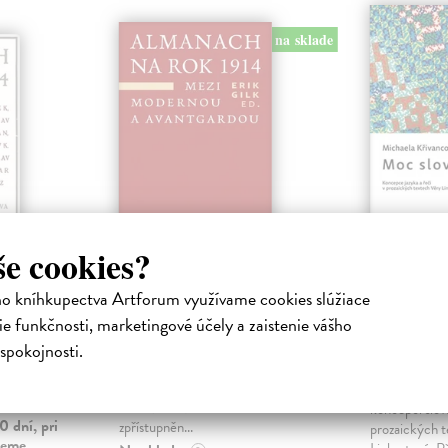
na sklade
še cookies?
rok
Almanach na rok
Moc slo
1914. Mezi
Koncepc
ho kníhkupectva Artforum využívame cookies slúžiace
modernou a
řeči v p
avantgardou
textech
e funkčnosti, marketingové účely a zaistenie vášho
Skrytá
Linhart
nit na
Gilk Erik (ed.)
| Kniha
spokojnosti.
ený (1913).
Kolektivní monografie navazuje na
Křivancová 
loňskou edici Almanachu na rok
Studie se poko
l na
1914 (2014). Po edičním
koncepci slova
0 dní, pri
zpřístupněn...
prozaických t
vieme