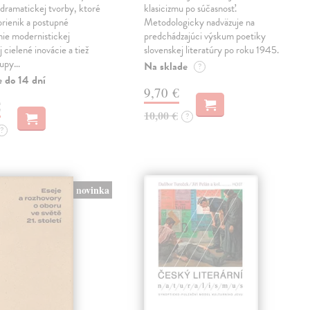
 dramatickej tvorby, ktoré
klasicizmu po súčasnosť.
prienik a postupné
Metodologicky nadväzuje na
ie modernistickej
predchádzajúci výskum poetiky
j cielené inovácie a tiež
slovenskej literatúry po roku 1945.
tupy…
Na sklade
?
e do 14 dní
9,70 €
€
10,00 €
?
?
novinka