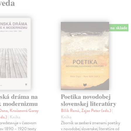
 veda
na sklade
nská dráma na
Poetika novodobej
 k modernizmu
slovenskej literatúry
ana, Kročanová Garay
Bílik René, Zajac Peter (eds.)
|
eds.)
| Kniha
Kniha
predstavuje v časovom
Zborník sa zaoberá zmenami poetiky
kov 1890 – 1920 texty
v novodobej slovenskej literatúre od