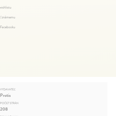
wishlistu
ť známemu
 Facebooku
VYDAVATEĽ
Protis
POČET STRÁN
208