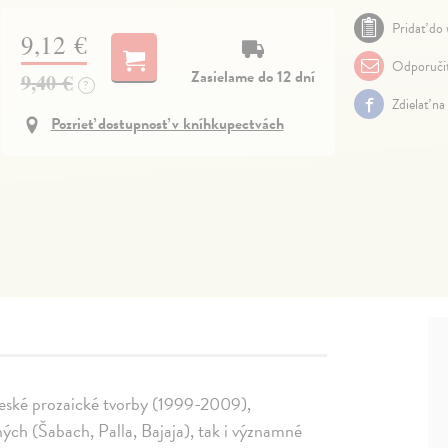
Pridať do 
9,12 €
Odporuči
Zasielame do 12 dní
9,40 €
?
Zdielať na
Pozrieť dostupnosť v kníhkupectvách
 české prozaické tvorby (1999-2009),
ných (Šabach, Palla, Bajaja), tak i významné