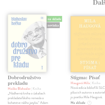
Ďalš
na sklade
novinka
Dobrodružstvo
Stigma: Písať
prekladu
Haugová Mila
| Kniha
Nová edícia bibliofílií SLC 
Hečko Blahoslav
| Kniha
píšucich autorov a autorie
„Nádherná kniha o úskaliach
ju poetka Mila Haugová.
prekladateľského remesla a
Na sklade
bohatstve nášho jazyka.“ Adam
?