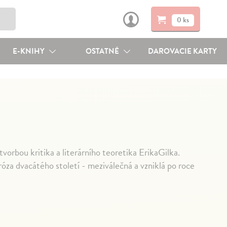
0 ks
E-KNIHY
OSTATNÉ
DAROVACIE KARTY
vorbou kritika a literárního teoretika ErikaGilka.
róza dvacátého století - meziválečná a vzniklá po roce