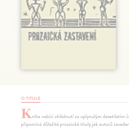
O TITULE
K
niha nabízí ohlédnutí za uplynulým desetiletím
připomíná důležité prozaické tituly jak autorů zavede