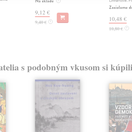
Linhartové. Př
Na sklade
?
Zasielame d
9,12 €
10,48 €
9,40 €
?
10,80 €
?
atelia s podobným vkusom si kúpili