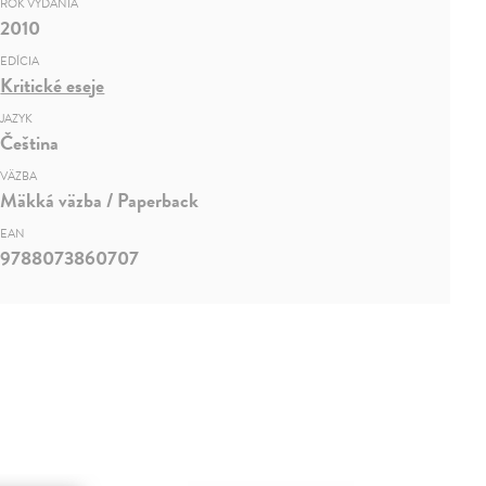
ROK VYDANIA
2010
EDÍCIA
Kritické eseje
JAZYK
Čeština
VÄZBA
Mäkká väzba / Paperback
EAN
9788073860707