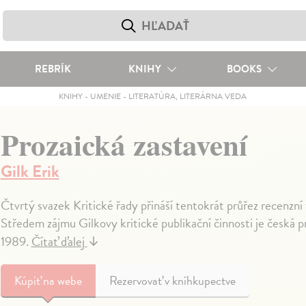
REBRÍK
KNIHY
BOOKS
KNIHY
-
UMENIE
-
LITERATÚRA, LITERÁRNA VEDA
Prozaická zastavení
Gilk Erik
Čtvrtý svazek Kritické řady přináší tentokrát průřez recenzní t
Středem zájmu Gilkovy kritické publikační činnosti je česká p
1989.
Čítať ďalej
↓
Kúpiť
na webe
Rezervovať v kníhkupectve