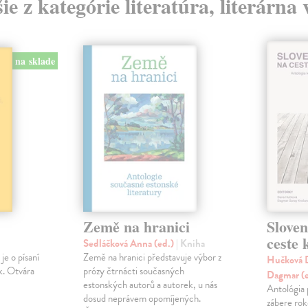
ie z kategórie literatúra, literárna
na sklade
Země na hranici
Slove
ceste
Sedláčková Anna (ed.)
| Kniha
je o písaní
Země na hranici představuje výbor z
Hučková D
k. Otvára
prózy čtrnácti současných
Dagmar (
estonských autorů a autorek, u nás
Antológia 
dosud neprávem opomíjených.
zábere ro