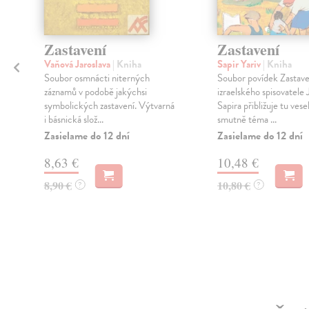
Zastavení
Zastavení
Vaňová Jaroslava
| Kniha
Sapir Yariv
| Kniha
Soubor osmnácti niterných
Soubor povídek Zastave
záznamů v podobě jakýchsi
izraelského spisovatele 
symbolických zastavení. Výtvarná
Sapira přibližuje tu vese
i básnická slož...
smutně téma ...
Zasielame do 12 dní
Zasielame do 12 dní
8,63 €
10,48 €
8,90 €
10,80 €
?
?