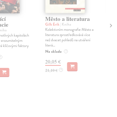
ící
Město a literatura
Ps
cie
pa
Gilk Erik
| Kniha
Kolektivním monografie Město a
Kniha
Frič
literatura zprostředkovává více
notlivých kapitolách
Psá
než dvacet pohledů na utváření
 srozumitelným
zača
literá...
á klíčovými faktory
blog
letn
Na sklade
?
Zas
?
20,05 €
11
21,10 €
?
11,