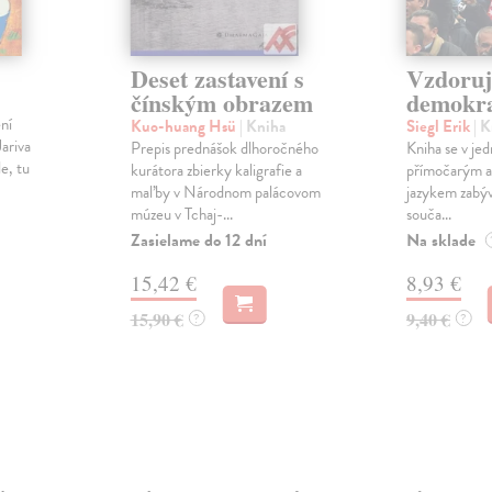
Deset zastavení s
Vzdoruj
čínským obrazem
demokra
ní
Kuo-huang Hsü
| Kniha
Siegl Erik
| 
Jariva
Prepis prednášok dlhoročného
Kniha se v jed
le, tu
kurátora zbierky kaligrafie a
přímočarým a
maľby v Národnom palácovom
jazykem zabýv
múzeu v Tchaj-...
souča...
Zasielame do 12 dní
Na sklade
15,42 €
8,93 €
15,90 €
9,40 €
?
?