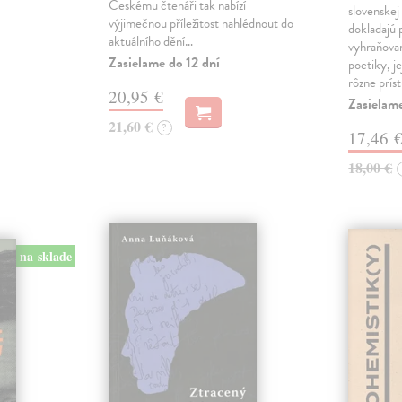
Českému čtenáři tak nabízí
slovenskej
výjimečnou příležitost nahlédnout do
dokladajú 
aktuálního dění…
vyhraňovan
Zasielame do 12 dní
poetiky, je
rôzne prís
20,95 €
Zasielam
21,60 €
?
17,46 
18,00 €
na sklade