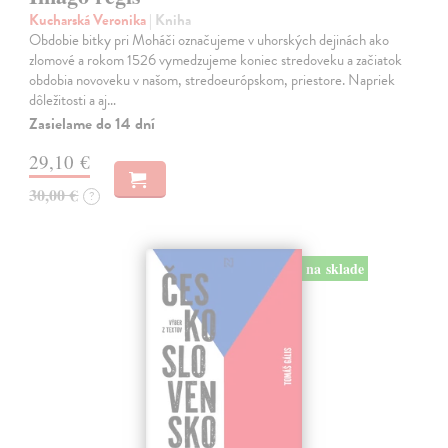
Kucharská Veronika
| Kniha
Obdobie bitky pri Moháči označujeme v uhorských dejinách ako
zlomové a rokom 1526 vymedzujeme koniec stredoveku a začiatok
obdobia novoveku v našom, stredoeurópskom, priestore. Napriek
dôležitosti a aj…
Zasielame do 14 dní
29,10 €
30,00 €
?
na sklade