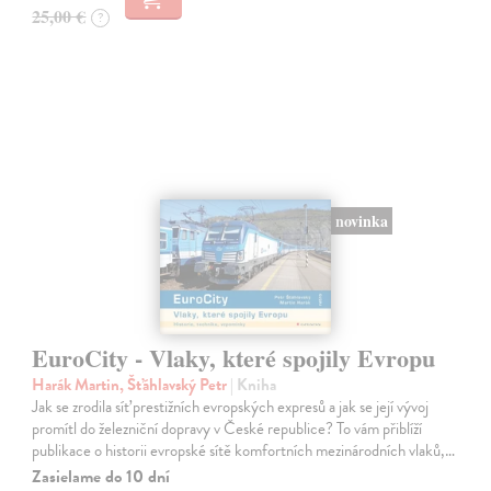
25,00 €
?
novinka
EuroCity - Vlaky, které spojily Evropu
Harák Martin, Šťáhlavský Petr
| Kniha
Jak se zrodila síť prestižních evropských expresů a jak se její vývoj
promítl do železniční dopravy v České republice? To vám přiblíží
publikace o historii evropské sítě komfortních mezinárodních vlaků,…
Zasielame do 10 dní