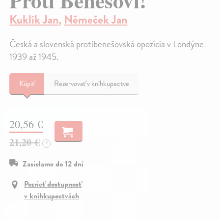
Proti Benešovi!
Kuklík Jan
,
Němeček Jan
Česká a slovenská protibenešovská opozícia v Londýne
1939 až 1945.
Kúpiť
Rezervovať v kníhkupectve
20,56 €
21,20 €
?
Zasielame do 12 dní
Pozrieť dostupnosť
v kníhkupectvách