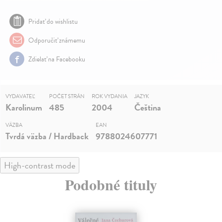
Pridať do wishlistu
Odporučiť známemu
Zdielať na Facebooku
VYDAVATEĽ
POČET STRÁN
ROK VYDANIA
JAZYK
Karolinum
485
2004
Čeština
VÄZBA
EAN
Tvrdá väzba / Hardback
9788024607771
High-contrast mode
Podobné tituly