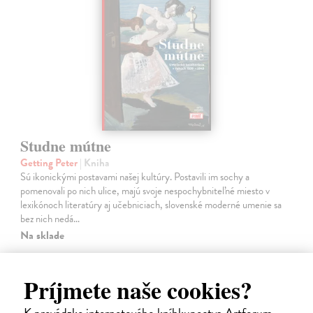
Studne mútne
Getting Peter
| Kniha
Sú ikonickými postavami našej kultúry. Postavili im sochy a
pomenovali po nich ulice, majú svoje nespochybniteľné miesto v
lexikónoch literatúry aj učebniciach, slovenské moderné umenie sa
bez nich nedá…
Na sklade
23,66 €
Príjmete naše cookies?
24,90 €
?
K prevádzke internetového kníhkupectva Artforum