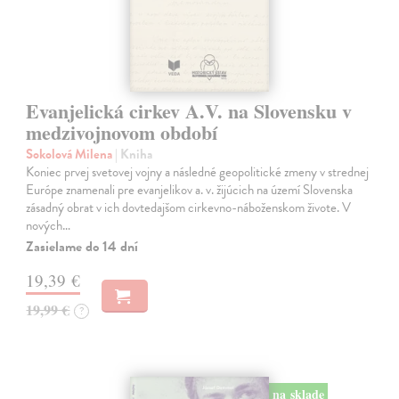
Evanjelická cirkev A.V. na Slovensku v
medzivojnovom období
Sokolová Milena
| Kniha
Koniec prvej svetovej vojny a následné geopolitické zmeny v strednej
Európe znamenali pre evanjelikov a. v. žijúcich na území Slovenska
zásadný obrat v ich dovtedajšom cirkevno-náboženskom živote. V
nových…
Zasielame do 14 dní
19,39 €
19,99 €
?
na sklade