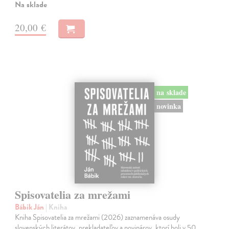
Na sklade
20,00 €
na sklade
novinka
Spisovatelia za mrežami
Bábik Ján
| Kniha
Kniha Spisovatelia za mrežami (2026) zaznamenáva osudy
slovenských literátov, prekladateľov a novinárov, ktorí boli v 50.