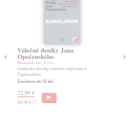
Válečné deníky Jana
Č
Opočenského
po
Němeček Jan
| Kniha
Jed
Londýnske denníky historika a diplomata J.
Záv
Opočenského.
čes
Zasielame do 12 dní
Do
dní
22,99 €
gar
23,70 €
?
22
23