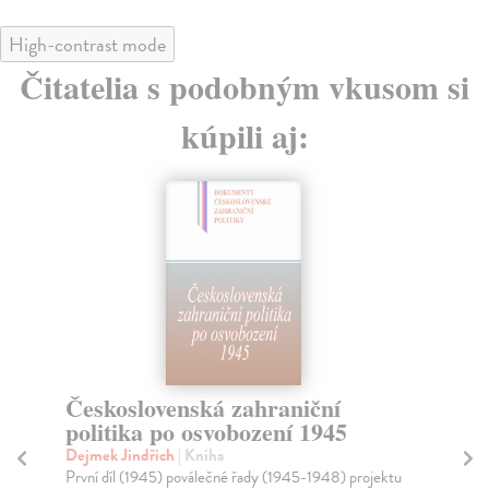
High-contrast mode
Čitatelia s podobným vkusom si
kúpili aj:
Československá zahraniční
T
politika po osvobození 1945
Ně
Rom
Dejmek Jindřich
| Kniha
(18
První díl (1945) poválečné řady (1945-1948) projektu