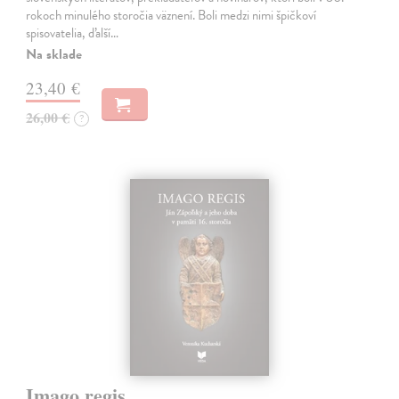
rokoch minulého storočia väznení. Boli medzi nimi špičkoví
spisovatelia, ďalší…
Na sklade
23,40 €
26,00 €
?
Imago regis