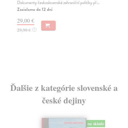
rom
Dokumenty československé zahraniční politiky př...
Za
Zasielame do 12 dní
13
29,00 €
13
29,90 €
?
Ďalšie z kategórie slovenské a
české dejiny
na sklade