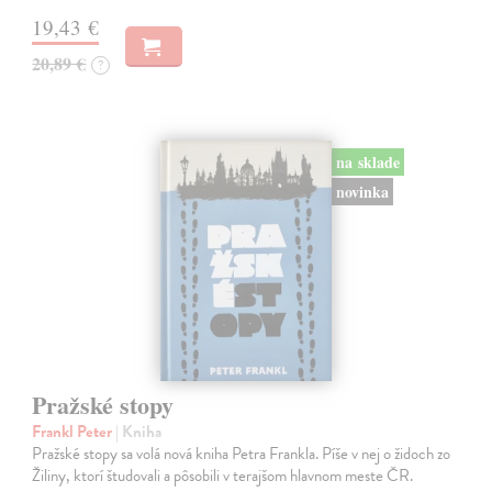
19,43 €
20,89 €
?
na sklade
novinka
Pražské stopy
Frankl Peter
| Kniha
Pražské stopy sa volá nová kniha Petra Frankla. Píše v nej o židoch zo
Žiliny, ktorí študovali a pôsobili v terajšom hlavnom meste ČR.