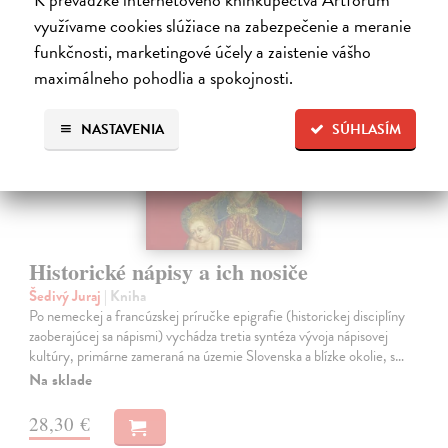
využívame cookies slúžiace na zabezpečenie a meranie
funkčnosti, marketingové účely a zaistenie vášho
na sklade
maximálneho pohodlia a spokojnosti.
NASTAVENIA
SÚHLASÍM
Historické nápisy a ich nosiče
Šedivý Juraj
| Kniha
Po nemeckej a francúzskej príručke epigrafie (historickej disciplíny
zaoberajúcej sa nápismi) vychádza tretia syntéza vývoja nápisovej
kultúry, primárne zameraná na územie Slovenska a blízke okolie, s…
Na sklade
28,30 €