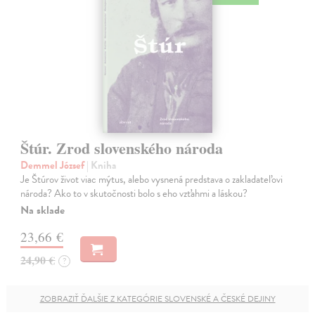
Štúr. Zrod slovenského národa
Demmel József
| Kniha
Je Štúrov život viac mýtus, alebo vysnená predstava o zakladateľovi
národa? Ako to v skutočnosti bolo s eho vzťahmi a láskou?
Na sklade
23,66 €
24,90 €
?
ZOBRAZIŤ ĎALŠIE Z KATEGÓRIE SLOVENSKÉ A ČESKÉ DEJINY