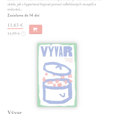
ukáže, jak s hypertenzí bojovat pomocí odlehčených receptů a
snižování…
Zasielame do 14 dní
11,63 €
11,99 €
?
Vývar