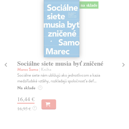
na sklade
Sociálne siete musia byť zničené
S
K
Marec Samo
| Kniha
Sociálne siete nám ubližujú ako jednotlivcom a kazia
Mik
medziľudské vzťahy, rozkladajú spoločnosť a def...
Mon
o k
Na sklade
?
Na
16,44 €
23
16,95 €
?
24