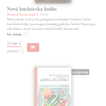
Nová kuchárska kniha
Vansová Terézia (zost.)
| Kniha
Máte pravdu, knižný trh prekypuje kuchárskymi knihami. Nová
kuchárska kniha z pera najpovolanejšej gazdinky Terézie Vansovej je
však dielom, ktoré zaručene obohatí každú domácnosť.
Na sklade
?
23,66 €
24,90 €
?
predpredaj