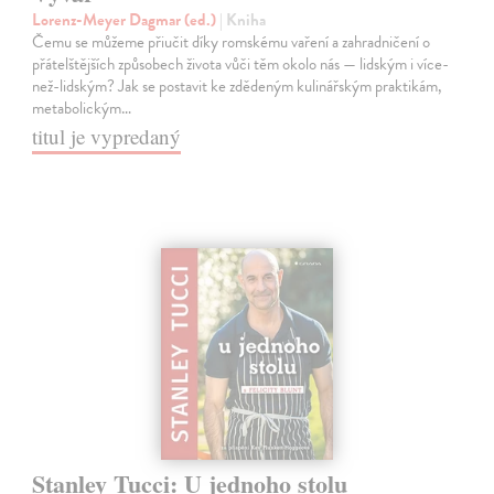
Lorenz-Meyer Dagmar (ed.)
| Kniha
Čemu se můžeme přiučit díky romskému vaření a zahradničení o
přátelštějších způsobech života vůči těm okolo nás — lidským i více-
než-lidským? Jak se postavit ke zdědeným kulinářským praktikám,
metabolickým…
titul je vypredaný
Stanley Tucci: U jednoho stolu