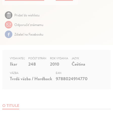
Pridať do wishlistu
Odporučiť známemu
Zdielať na Facebooku
VYDAVATEĽ
POČET STRÁN
ROK VYDANIA
JAZYK
Ikar
248
2010
Čeština
VÄZBA
EAN
Tvrdá väzba / Hardback
9788024914770
O TITULE