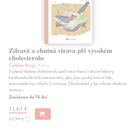
Zdravá a chutná strava při vysokém
cholesterolu
Carlsson Sonja
| Kniha
Zvýšená hladina cholesterolu patří mezi hlavní rizikové faktory
kardiovaskulárních onemocnění, jako jsou vysoký krevní tlak,
arterioskleróza, infarkt či mrtvice. Dlouhodobě ji lze ovlivnit vhodnou
stravou…
Zasielame do 14 dní
11,63 €
11,99 €
?