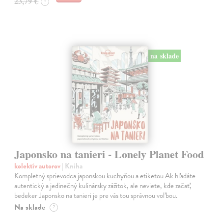
23,79 €
?
na sklade
Japonsko na tanieri - Lonely Planet Food
kolektív autorov
| Kniha
Kompletný sprievodca japonskou kuchyňou a etiketou Ak hľadáte
autentický a jedinečný kulinársky zážitok, ale neviete, kde začať,
bedeker Japonsko na tanieri je pre vás tou správnou voľbou.
Na sklade
?