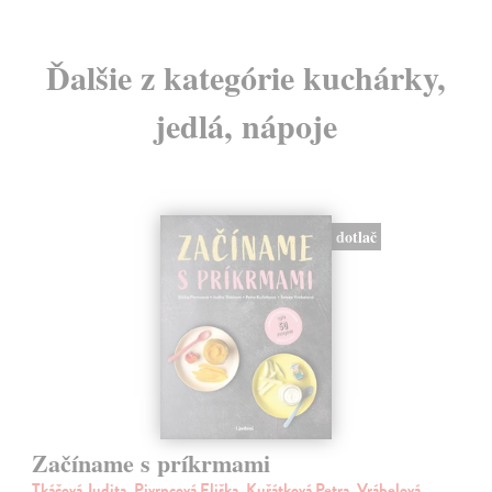
Ďalšie z kategórie kuchárky,
jedlá, nápoje
dotlač
Začíname s príkrmami
Tkáčová Judita, Pivrncová Eliška, Kuřátková Petra, Vrábelová