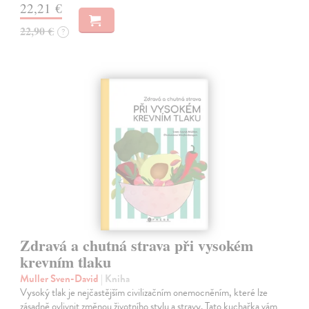
22,21 €
22,90 €
?
Zdravá a chutná strava při vysokém
krevním tlaku
Muller Sven-David
| Kniha
Vysoký tlak je nejčastějším civilizačním onemocněním, které lze
zásadně ovlivnit změnou životního stylu a stravy. Tato kuchařka vám