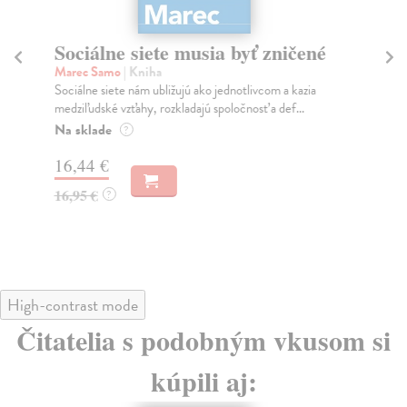
Sociálne siete musia byť zničené
S
K
Marec Samo
| Kniha
Sociálne siete nám ubližujú ako jednotlivcom a kazia
Mik
medziľudské vzťahy, rozkladajú spoločnosť a def...
Mon
o k
Na sklade
?
Na
16,44 €
23
16,95 €
?
24
High-contrast mode
Čitatelia s podobným vkusom si
kúpili aj: