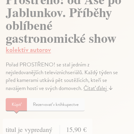
Jablunkov. Příběhy
oblíbené
gastronomické show
kolektív autorov
Pořad PROSTŘENO! se stal jedním z
nejsledovanějších televizníchseriálů. Každý týden se
před kamerami utkává pět soutěžících, kteří se
navzájem hostí ve svých domovech.
Čítať ďalej
↓
Kúpiť
Rezervovať v kníhkupectve
titul je vypredaný
15,90 €