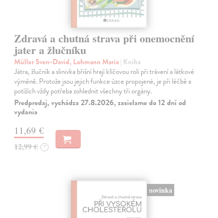
Zdravá a chutná strava při onemocnění
jater a žlučníku
Müller Sven-David, Lohmann Maria
| Kniha
Játra, žlučník a slinivka břišní hrají klíčovou roli při trávení a látkové
výměně. Protože jsou jejich funkce úzce propojené, je při léčbě a
potížích vždy potřeba zohlednit všechny tři orgány.
Predpredaj, vychádza 27.8.2026, zasielame do 12 dní od
vydania
11,69 €
12,99 €
?
novinka