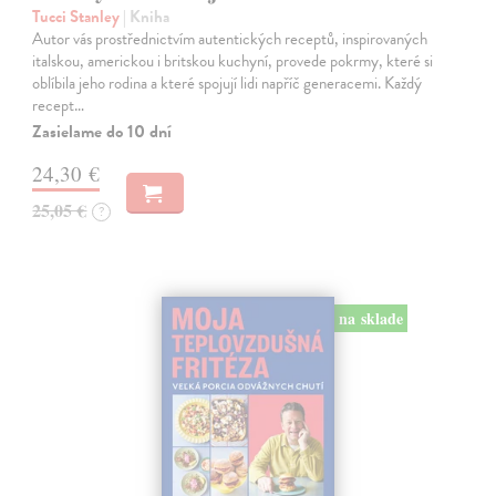
Tucci Stanley
| Kniha
Autor vás prostřednictvím autentických receptů, inspirovaných
italskou, americkou i britskou kuchyní, provede pokrmy, které si
oblíbila jeho rodina a které spojují lidi napříč generacemi. Každý
recept…
Zasielame do 10 dní
24,30 €
25,05 €
?
na sklade