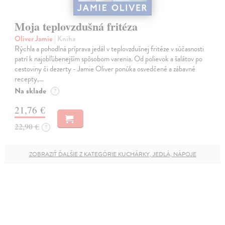
Moja teplovzdušná fritéza
Oliver Jamie
| Kniha
Rýchla a pohodlná príprava jedál v teplovzdušnej fritéze v súčasnosti
patrí k najobľúbenejším spôsobom varenia. Od polievok a šalátov po
cestoviny či dezerty - Jamie Oliver ponúka osvedčené a zábavné
recepty,…
Na sklade
?
21,76 €
22,90 €
?
ZOBRAZIŤ ĎALŠIE Z KATEGÓRIE KUCHÁRKY, JEDLÁ, NÁPOJE