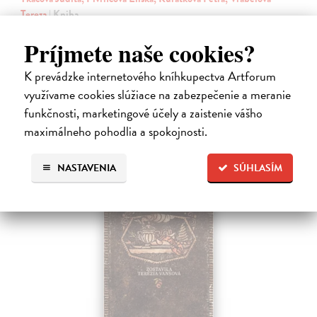
Tereza
| Kniha
Prvé jedlo dieťatka je preň tým najdôležitejším míľnikom. A pre
rodičov zas veľkým orieškom.
Príjmete naše cookies?
Čaká sa dotlač, vychádza 11.9.2026, zasielame do 12 dní od
dotlače
K prevádzke internetového kníhkupectva Artforum
využívame cookies slúžiace na zabezpečenie a meranie
16,48 €
funkčnosti, marketingové účely a zaistenie vášho
16,99 €
?
maximálneho pohodlia a spokojnosti.
NASTAVENIA
SÚHLASÍM
na sklade