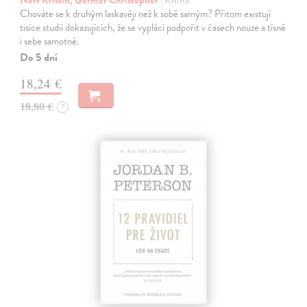
Chováte se k druhým laskavěji než k sobě samým? Přitom existují
tisíce studií dokazujících, že se vyplácí podpořit v časech nouze a tísně
i sebe samotné.
Do 5 dní
18,24 €
18,80 €
?