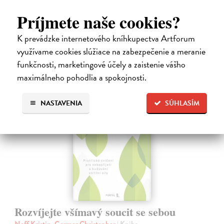
som nachádzala v tom, koľko toho zvládnem.
Príjmete naše cookies?
Dodávateľ nemá titul na sklade. Dodanie do cca. 30 dní.
K prevádzke internetového kníhkupectva Artforum
13,29 €
využívame cookies slúžiace na zabezpečenie a meranie
13,99 €
?
funkčnosti, marketingové účely a zaistenie vášho
maximálneho pohodlia a spokojnosti.
NASTAVENIA
SÚHLASÍM
Rozvíjejte všímavý soucit se sebou
Neff Kristin, Germer Christopher
| Kniha