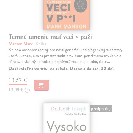
Jemné umenie mať veci v paži
Manson Mark
| Kniha
Kniha o osobnom rozvoji pre novú generáciu od blogerskej superstar,
ktorá ukazuje, ako sa prestať riadiť pravidlami pozitívneho myslenia a
nájsť svoj vlastný spôsob spokojného života podľa toho, čo je…
Dodávateľ nemá titul na sklade. Dodanie do cca. 30 dní.
13,57 €
13,99 €
?
predpredaj