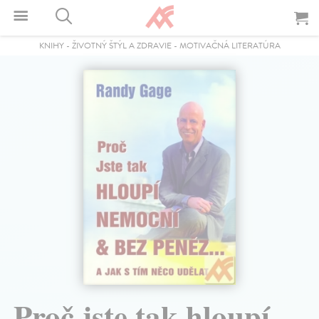
KNIHY
-
ŽIVOTNÝ ŠTÝL A ZDRAVIE
-
MOTIVAČNÁ LITERATÚRA
Proč jste tak hloupí,