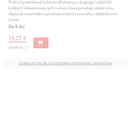
Prakticky zaměřená kniha mindfulness pro dospívající nabízí 60
krátkých desetiminutových cvičení, která pomáhají zvládat stres,
zlepšovat soustředění a posilovat emoční rovnováhu v každodenním
životě.…
Do 5 dní
14,25 €
15,00 €
?
ZOBRAZIŤ ĎALŠIE Z KATEGÓRIE MOTIVAČNÁ LITERATÚRA