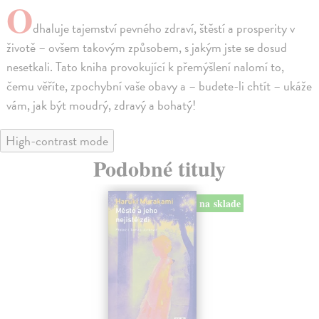
O
dhaluje tajemství pevného zdraví, štěstí a prosperity v
životě – ovšem takovým způsobem, s jakým jste se dosud
nesetkali. Tato kniha provokující k přemýšlení nalomí to,
čemu věříte, zpochybní vaše obavy a – budete-li chtít – ukáže
vám, jak být moudrý, zdravý a bohatý!
High-contrast mode
Podobné tituly
na sklade