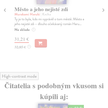
Město a jeho nejisté zdi
Tr
Murakami Haruki
| Kniha
Ma
Ty jsi to byla, kdo mi vyprávěl o tom městě. Město a
JE
jeho nejisté zdi – dlouho očekávaný román Haru...
NAŠ
muž
Na sklade
?
Za
31,21 €
22
32,85 €
?
24
High-contrast mode
Čitatelia s podobným vkusom si
kúpili aj:
na sklade