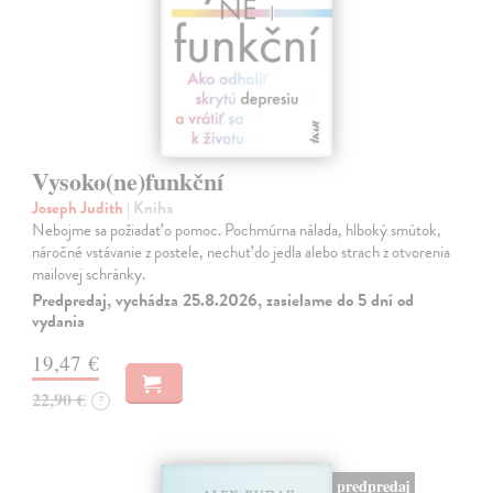
Vysoko(ne)funkční
Joseph Judith
| Kniha
Nebojme sa požiadať o pomoc. Pochmúrna nálada, hlboký smútok,
náročné vstávanie z postele, nechuť do jedla alebo strach z otvorenia
mailovej schránky.
Predpredaj, vychádza 25.8.2026, zasielame do 5 dní od
vydania
19,47 €
22,90 €
?
predpredaj