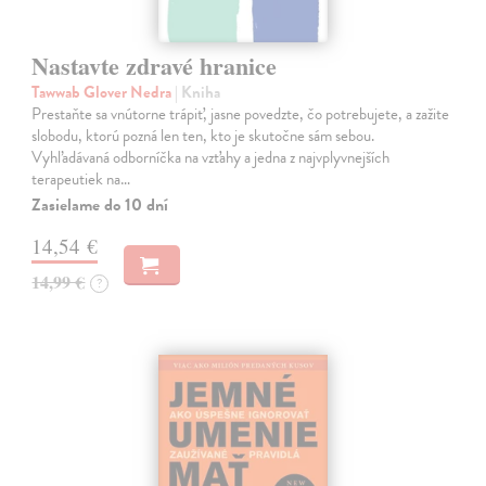
Nastavte zdravé hranice
Tawwab Glover Nedra
| Kniha
Prestaňte sa vnútorne trápiť, jasne povedzte, čo potrebujete, a zažite
slobodu, ktorú pozná len ten, kto je skutočne sám sebou.
Vyhľadávaná odborníčka na vzťahy a jedna z najvplyvnejších
terapeutiek na…
Zasielame do 10 dní
14,54 €
14,99 €
?