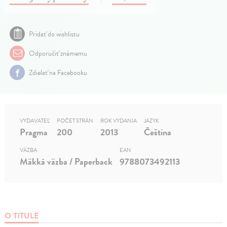
Pridať do wishlistu
Odporučiť známemu
Zdielať na Facebooku
VYDAVATEĽ
POČET STRÁN
ROK VYDANIA
JAZYK
Pragma
200
2013
Čeština
VÄZBA
EAN
Mäkká väzba / Paperback
9788073492113
O TITULE