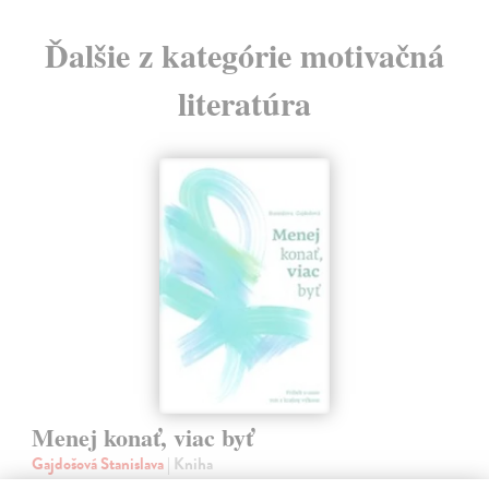
Ďalšie z kategórie motivačná
literatúra
Menej konať, viac byť
Gajdošová Stanislava
| Kniha
Strávila som roky vo väzení, žila som v zajatí výkonu. Vlastnú hodnotu