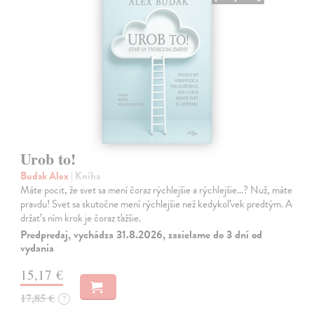
Urob to!
Budak Alex
| Kniha
Máte pocit, že svet sa mení čoraz rýchlejšie a rýchlejšie…? Nuž, máte
pravdu! Svet sa skutočne mení rýchlejšie než kedykoľvek predtým. A
držať s ním krok je čoraz ťažšie.
Predpredaj, vychádza 31.8.2026, zasielame do 3 dní od
vydania
15,17 €
17,85 €
?