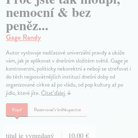
nemocní & bez
peněz...
Gage Randy
Autor vyslovuje nadčasové univerzální pravdy a ukáže
vám, jak je aplikovat v dnešním složitém světě. Gage je
kontroverzní, politicky nekorektní a nebojí se strefovat i
do těch nejposvátnějších institucí dnešní doby od
organizované církve až po vládu, od pop kultury až po
jídlo, které jíte.
Čítať ďalej
↓
Kúpiť
Rezervovať v kníhkupectve
titul je vypredaný
10,00 €