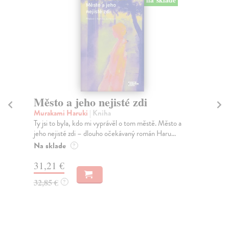
Město a jeho nejisté zdi
Tr
Murakami Haruki
| Kniha
Ma
Ty jsi to byla, kdo mi vyprávěl o tom městě. Město a
JE
jeho nejisté zdi – dlouho očekávaný román Haru...
NAŠ
muž
Na sklade
?
Za
31,21 €
22
32,85 €
?
24