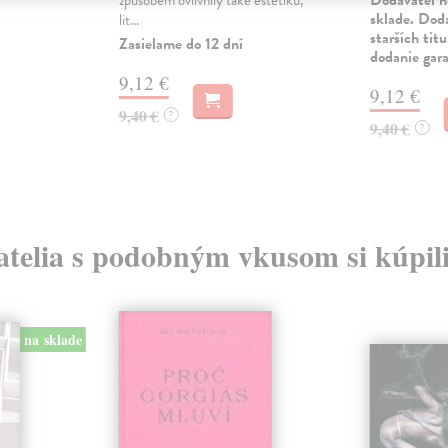
sklade. Doda
lit...
starších tit
Zasielame do 12 dní
dodanie gar
9,12 €
9,12 €
9,40 €
?
9,40 €
?
atelia s podobným vkusom si kúpili
na sklade