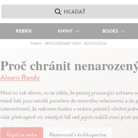
REBRÍK
KNIHY
BOOKS
KNIHY
-
SPOLOČENSKÉ VEDY
-
SOCIOLÓGIA
Proč chránit nenarozený
Alcorn Randy
Není to tak dávno, co se zdálo, že postoj prosazující ochranu 
mladí lidé jsou natolik ponořeni do mravního relativismu a d
tolerantností, že nakonec budou v otázce potratů všichni jed
však překvapivě víc mladých lidí než jejich rodičů staví proti 
Kúpiť
na webe
Rezervovať v kníhkupectve