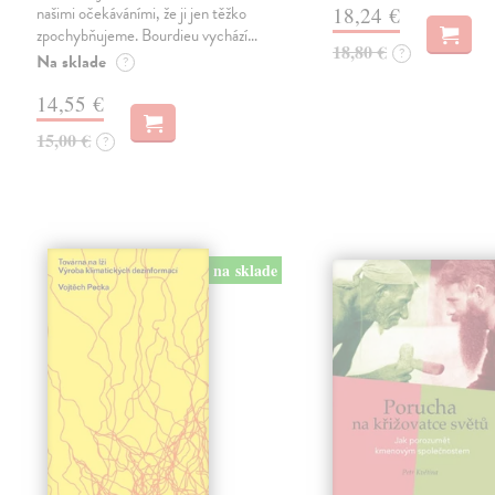
našimi očekáváními, že ji jen těžko
18,24 €
zpochybňujeme. Bourdieu vychází…
18,80 €
?
Na sklade
?
14,55 €
15,00 €
?
na sklade