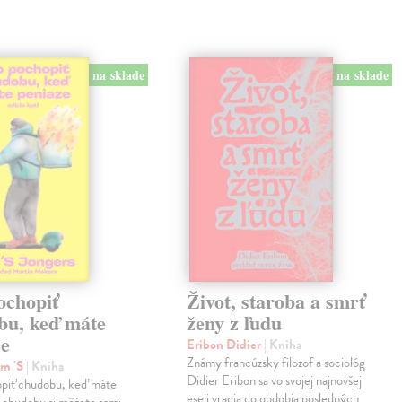
na sklade
na sklade
ochopiť
Život, staroba a smrť
bu, keď máte
ženy z ľudu
ze
Eribon Didier
| Kniha
Známy francúzsky filozof a sociológ
im 'S
| Kniha
Didier Eribon sa vo svojej najnovšej
piť chudobu, keď máte
eseji vracia do obdobia posledných