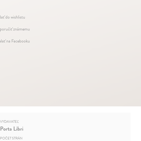
dať do wishlistu
oručiť známemu
elať na Facebooku
VYDAVATEĽ
Porta Libri
POČET STRÁN