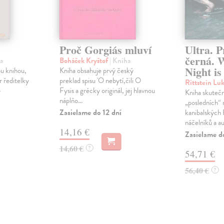
Proč Gorgiás mluví
Ultra. P
černá. 
a
Boháček Kryštof
| Kniha
Night is
ou knihou,
Kniha obsahuje prvý český
r ředitelky
preklad spisu 'O nebytí,čili O
Rittstein Lu
-
Fysis a grécky originál, jej hlavnou
Kniha skuteč
náplňo...
„posledních“ 
Zasielame do 12 dní
kanibalských
náčelníků a au
14,16 €
Zasielame d
14,60 €
?
54,71 €
56,40 €
?