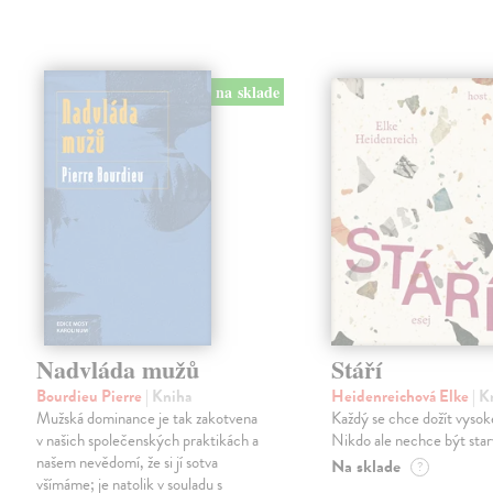
na sklade
Nadvláda mužů
Stáří
Bourdieu Pierre
| Kniha
Heidenreichová Elke
| K
Mužská dominance je tak zakotvena
Každý se chce dožít vysok
v našich společenských praktikách a
Nikdo ale nechce být star
našem nevědomí, že si jí sotva
Na sklade
?
všímáme; je natolik v souladu s