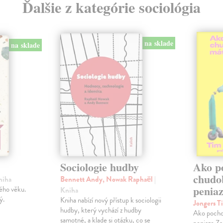
Ďalšie z kategórie sociológia
na sklade
na sklade
Sociologie hudby
Ako p
chudo
niha
Bennett Andy, Nowak Raphaël
|
penia
ého věku.
Kniha
ý.
Kniha nabízí nový přístup k sociologii
Jongers T
hudby, který vychází z hudby
Ako pocho
samotné, a klade si otázku, co se