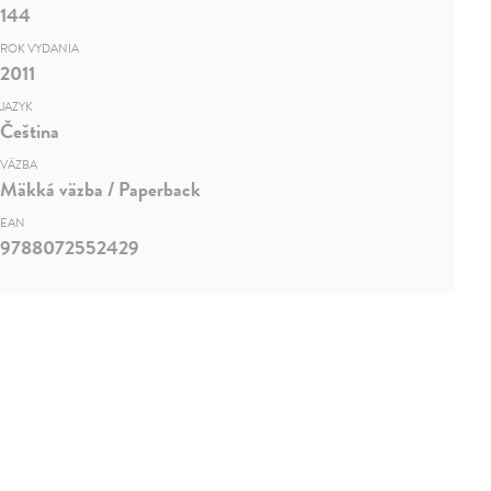
144
ROK VYDANIA
2011
JAZYK
Čeština
VÄZBA
Mäkká väzba / Paperback
EAN
9788072552429