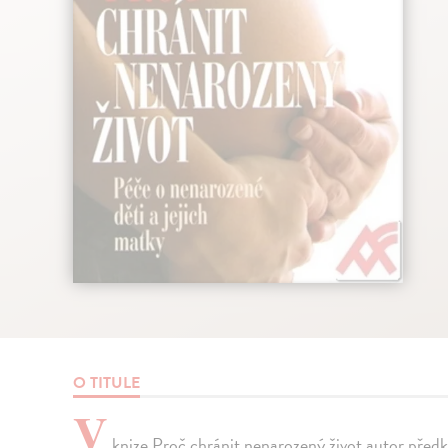
O TITULE
V
knize Proč chránit nenarozený život autor předk