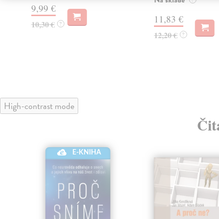
9,99 €
11,83 €
10,30 €
?
12,20 €
?
High-contrast mode
Čit
E-KNIHA
klade