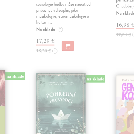
peniaze Za
sociologie hudby může naučit od
Chudoba je
příbuzných disciplín, jako
Na sklad
muzikologie, etnomuzikologie a
kulturní…
16,98 
Na sklade
?
17,50 €
17,29 €
18,20 €
?
na sklade
na sklade