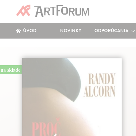
ÚVOD
NOVINKY
ODPORÚČANIA
na sklade