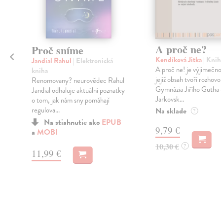
A proč ne?
Proč sníme
Kendíková Jitka
| Knih
Jandial Rahul
| Elektronická
A proč ne! je výjimečn
kniha
jejíž obsah tvoří rozhovo
Renomovany? neurovědec Rahul
Gymnázia Jiřího Gutha
Jandial odhaluje aktuální poznatky
Jarkovsk...
o tom, jak nám sny pomáhají
regulova...
Na sklade
?
Na stiahnutie ako
EPUB
9,79 €
a
MOBI
10,30 €
?
11,99 €