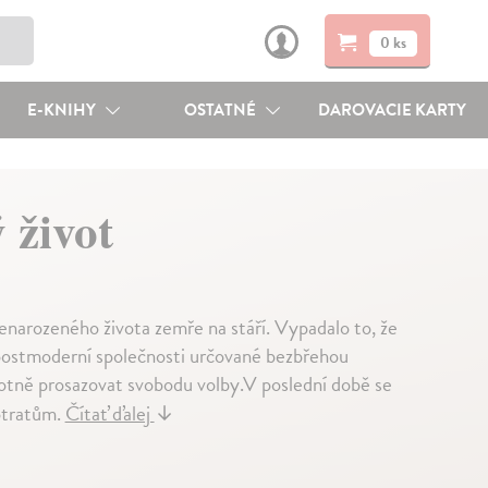
0 ks
E-KNIHY
OSTATNÉ
DAROVACIE KARTY
 život
nenarozeného života zemře na stáří. Vypadalo to, že
o postmoderní společnosti určované bezbřehou
notně prosazovat svobodu volby.V poslední době se
potratům.
Čítať ďalej
↓