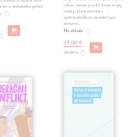
 chudobu si môžete sami.
rokov, mesiacov a dní života svojej
 len o nedostatku peňazí.
matky, ktorá zomrela v
e
?
opatrovateľskom zariadení pre
seniorov…
€
Na sklade
?
?
19,00 €
20,00 €
?