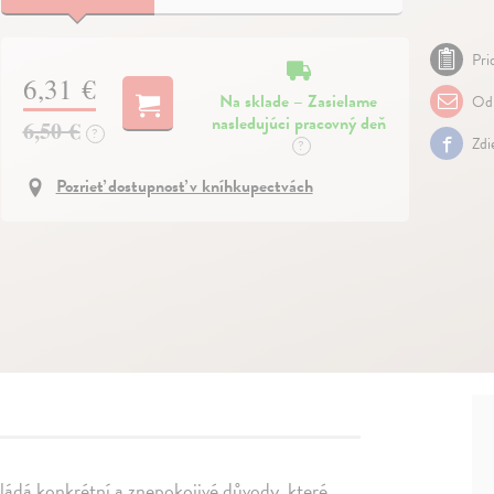
Pri
6,31 €
Na sklade – Zasielame
Odp
nasledujúci pracovný deň
6,50 €
?
Zdi
?
Pozrieť dostupnosť v kníhkupectvách
ládá konkrétní a znepokojivé důvody, které