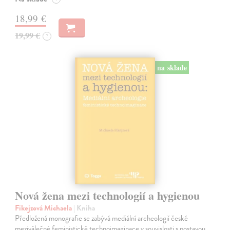
18,99 €
19,99 €
?
na sklade
Nová žena mezi technologií a hygienou
Fikejzová Michaela
| Kniha
Předložená monografie se zabývá mediální archeologií české
meziválečné feministické technoimaginace v souvislosti s postavou