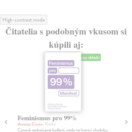
High-contrast mode
Čitatelia s podobným vkusom si
kúpili aj:
na sklade
Feminismus pro 99%
F
Arruzza Cinzia
| Kniha
Ho
Cenově nedostupné bydlení, mzdy na hranici chudoby,
Fem