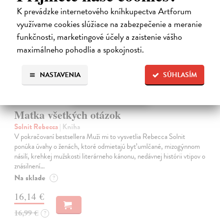
K prevádzke internetového kníhkupectva Artforum
využívame cookies slúžiace na zabezpečenie a meranie
funkčnosti, marketingové účely a zaistenie vášho
maximálneho pohodlia a spokojnosti.
NASTAVENIA
SÚHLASÍM
Matka všetkých otázok
Solnit Rebecca
| Kniha
V pokračovaní bestsellera Muži mi to vysvetlia Rebecca Solnit
ponúka úvahy o ženách, ktoré odmietajú byť umlčané, mizogýnnom
násilí, krehkej mužskosti literárneho kánonu, nedávnej histórii vtipov o
znásilnení…
Na sklade
?
16,14 €
16,99 €
?