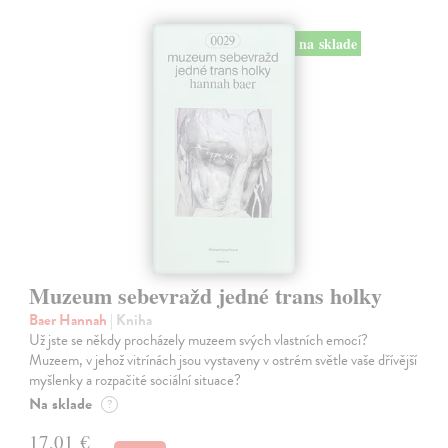
na sklade
Muzeum sebevražd jedné trans holky
Baer Hannah
| Kniha
Už jste se někdy procházely muzeem svých vlastních emocí?
Muzeem, v jehož vitrínách jsou vystaveny v ostrém světle vaše dřívější
myšlenky a rozpačité sociální situace?
Na sklade
?
17,01 €