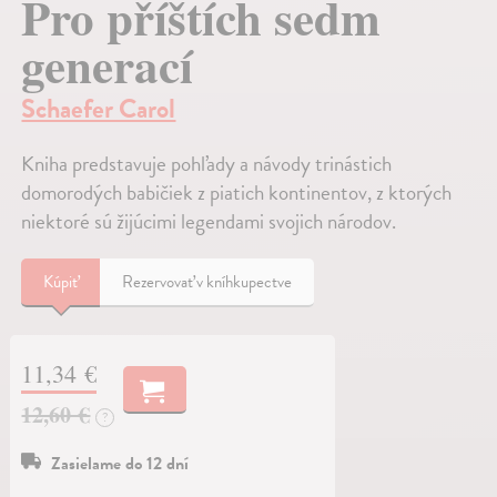
Pro příštích sedm
generací
Schaefer Carol
Kniha predstavuje pohľady a návody trinástich
domorodých babičiek z piatich kontinentov, z ktorých
niektoré sú žijúcimi legendami svojich národov.
Kúpiť
Rezervovať v kníhkupectve
11,34 €
12,60 €
?
Zasielame do 12 dní