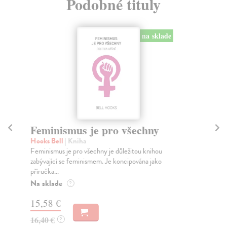
Podobné tituly
na sklade
Feminismus je pro všechny
Gl
Hooks Bell
| Kniha
Rus
Feminismus je pro všechny je důležitou knihou
gli
zabývající se feminismem. Je koncipována jako
pro
příručka...
Na
Na sklade
?
11
15,58 €
12
16,40 €
?