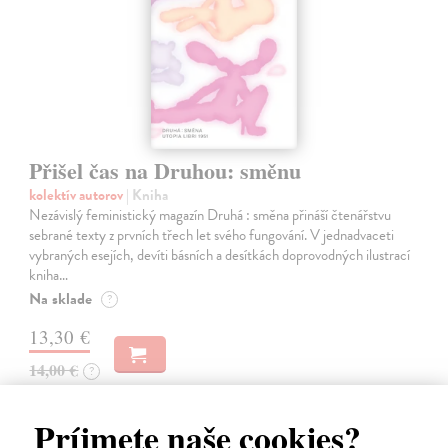
Přišel čas na Druhou: směnu
kolektív autorov
| Kniha
Nezávislý feministický magazín Druhá : směna přináší čtenářstvu
sebrané texty z prvních třech let svého fungování. V jednadvaceti
vybraných esejích, devíti básních a desítkách doprovodných ilustrací
kniha…
Na sklade
?
13,30 €
14,00 €
?
Príjmete naše cookies?
na sklade