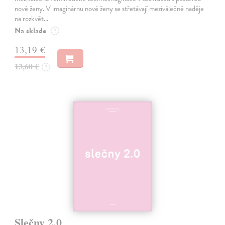
nové ženy. V imaginárnu nové ženy se střetávají meziválečné naděje
na rozkvět…
Na sklade
?
13,19 €
13,60 €
?
Slečny 2.0