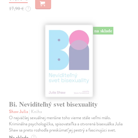
17,90 €
?
na sklade
Bi. Neviditeľný svet bisexuality
Shaw Julia
| Kniha
O najväčšej sexuálnej menšine toho vieme stále veľmi málo.
Kriminálna psychologička, spisovateľka a otvorená bisexuálka Julia
Shaw sa preto rozhodla preskúmať jej pestrý a fascinujúci svet.
Na sklade
?