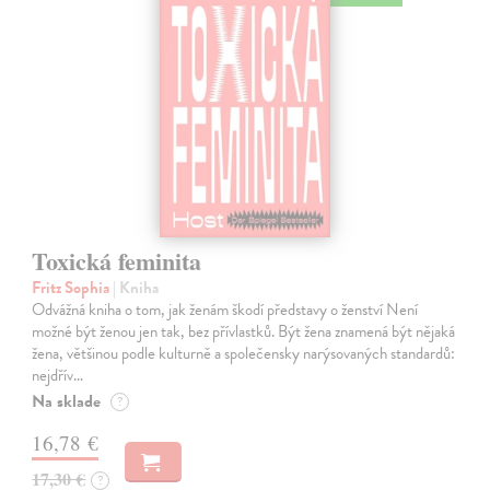
Toxická feminita
Fritz Sophia
| Kniha
Odvážná kniha o tom, jak ženám škodí představy o ženství Není
možné být ženou jen tak, bez přívlastků. Být žena znamená být nějaká
žena, většinou podle kulturně a společensky narýsovaných standardů:
nejdřív…
Na sklade
?
16,78 €
17,30 €
?