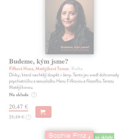
Budeme, kým jsme?
Fifková Hana, Matějčková Tereza
| Kniha
Dívky, které nechtějí dospět v ženy. Tento jev svedl dohromady
psychiatričku a sexuoložku Hanu Fifkovou a filozofku Terezu
Matějčkovou.
Na sklade
?
20,47 €
21,10 €
?
na sklade