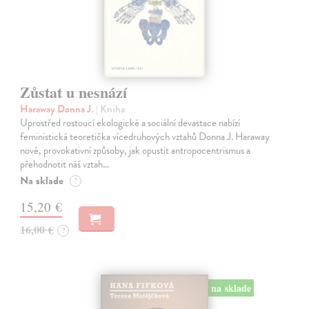
Zůstat u nesnází
Haraway Donna J.
| Kniha
Uprostřed rostoucí ekologické a sociální devastace nabízí
feministická teoretička vícedruhových vztahů Donna J. Haraway
nové, provokativní způsoby, jak opustit antropocentrismus a
přehodnotit náš vztah…
Na sklade
?
15,20 €
16,00 €
?
na sklade