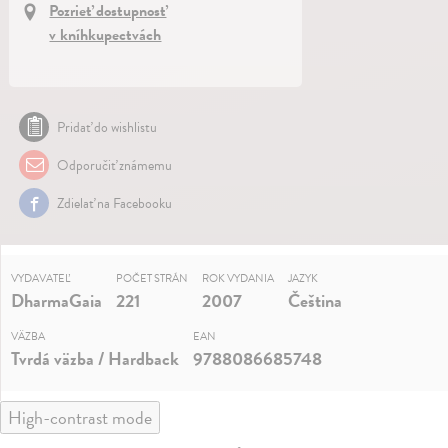
Pozrieť dostupnosť
v kníhkupectvách
Pridať do wishlistu
Odporučiť známemu
Zdielať na Facebooku
VYDAVATEĽ
POČET STRÁN
ROK VYDANIA
JAZYK
DharmaGaia
221
2007
Čeština
VÄZBA
EAN
Tvrdá väzba / Hardback
9788086685748
High-contrast mode