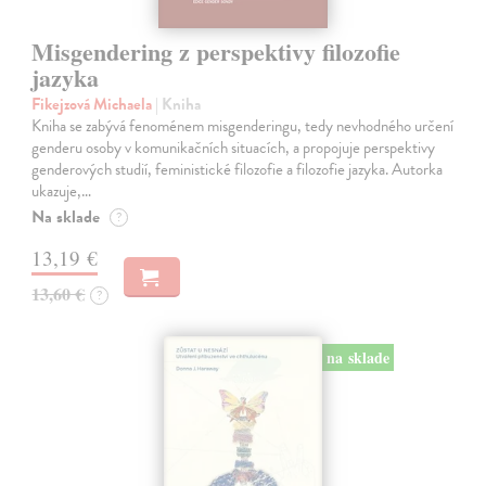
Misgendering z perspektivy filozofie
jazyka
Fikejzová Michaela
| Kniha
Kniha se zabývá fenoménem misgenderingu, tedy nevhodného určení
genderu osoby v komunikačních situacích, a propojuje perspektivy
genderových studií, feministické filozofie a filozofie jazyka. Autorka
ukazuje,…
Na sklade
?
13,19 €
13,60 €
?
na sklade