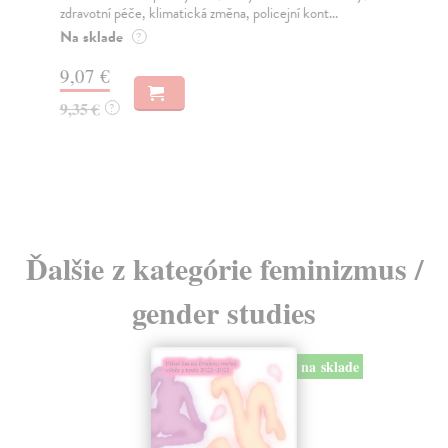
zdravotní péče, klimatická změna, policejní kont...
zab
pří
Na sklade
?
Na
9,07 €
15
9,35 €
?
16
Ďalšie z kategórie feminizmus /
gender studies
na sklade