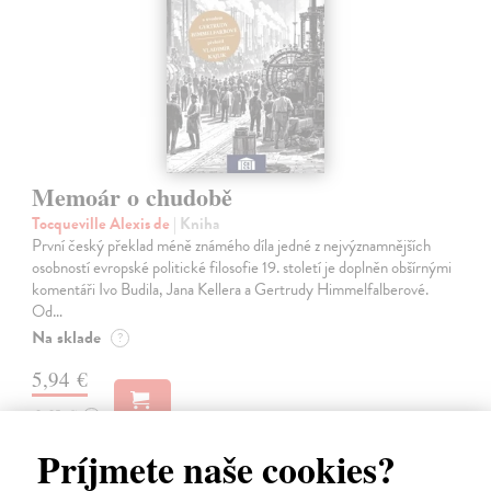
Memoár o chudobě
Tocqueville Alexis de
| Kniha
První český překlad méně známého díla jedné z nejvýznamnějších
osobností evropské politické filosofie 19. století je doplněn obšírnými
komentáři Ivo Budila, Jana Kellera a Gertrudy Himmelfalberové.
Od…
Na sklade
?
5,94 €
6,60 €
?
Príjmete naše cookies?
na sklade