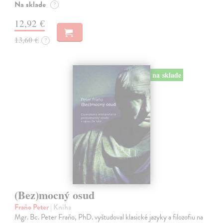
Na sklade
?
12,92 €
13,60 €
?
na sklade
(Bez)mocný osud
Fraňo Peter
| Kniha
Mgr. Bc. Peter Fraňo, PhD. vyštudoval klasické jazyky a filozofiu na