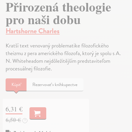
Přirozená theologie
pro naši dobu
Hartshorne Charles
Kratší text venovaný problematike filozofického
theizmu z pera amerického filozofa, ktorý je spolu s A.
N. Whiteheadom nejdôležitějším predstaviteľom
procesuálnej filozofie.
Kúpiť
Rezervovať v kníhkupectve
6,31 €
6,50 €
?