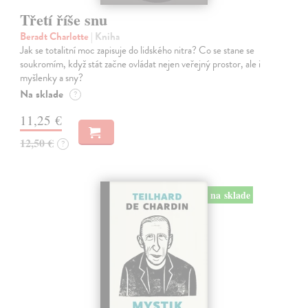
Třetí říše snu
Beradt Charlotte
| Kniha
Jak se totalitní moc zapisuje do lidského nitra? Co se stane se
soukromím, když stát začne ovládat nejen veřejný prostor, ale i
myšlenky a sny?
Na sklade
?
11,25 €
12,50 €
?
na sklade