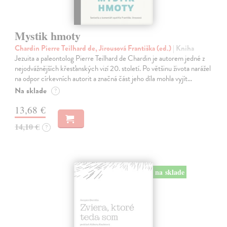
Mystik hmoty
Chardin Pierre Teilhard de, Jirousová Františka (ed.)
| Kniha
Jezuita a paleontolog Pierre Teilhard de Chardin je autorem jedné z
nejodvážnějších křesťanských vizí 20. století. Po většinu života narážel
na odpor církevních autorit a značná část jeho díla mohla vyjít…
Na sklade
?
13,68 €
14,10 €
?
na sklade