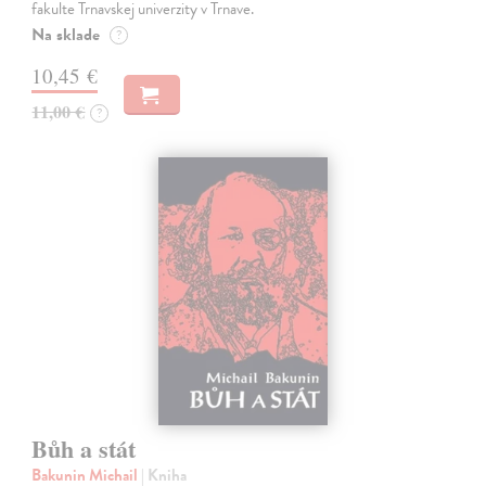
fakulte Trnavskej univerzity v Trnave.
Na sklade
?
10,45 €
11,00 €
?
Bůh a stát
Bakunin Michail
| Kniha