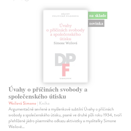
na sklade
novinka
Úvahy o příčinách svobody a
společenského útisku
Weilová Simone
| Kniha
Argumentačně sevřené a myšlenkově subtilní Úvahy o příčinách
svobody a společenského útisku, psané ve druhé půli roku 1934, tvoří
přehlížené jádro písemného odkazu aktivistky a myslitelky Simone
Weilové…