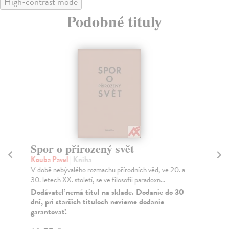
High-contrast mode
Podobné tituly
Spor o přirozený svět
L
Kouba Pavel
| Kniha
Sv
V době nebývalého rozmachu přírodních věd, ve 20. a
Kni
30. letech XX. století, se ve filosofii paradoxn...
ana
Dodávateľ nemá titul na sklade. Dodanie do 30
Za
dní, pri starších tituloch nevieme dodanie
garantovať.
10
11