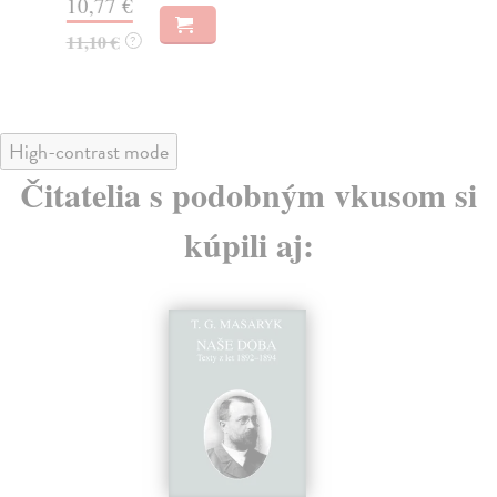
10,77 €
11,10 €
?
High-contrast mode
Čitatelia s podobným vkusom si
kúpili aj: