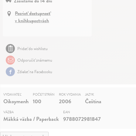
Zasielame do 14 dní
Pozrieť dostupnosť
v kníhkupectvách
Pridať do wishlistu
Odporučiť známemu
Zdielať na Facebooku
VYDAVATEĽ
POČET STRÁN
ROK VYDANIA
JAZYK
Oikoymenh
100
2006
Čeština
VÄZBA
EAN
Mäkká väzba / Paperback
9788072981847