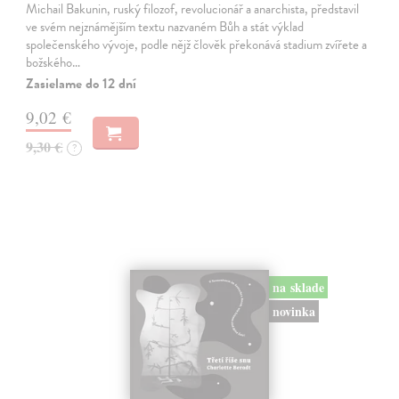
Michail Bakunin, ruský filozof, revolucionář a anarchista, představil
ve svém nejznámějším textu nazvaném Bůh a stát výklad
společenského vývoje, podle nějž člověk překonává stadium zvířete a
božského…
Zasielame do 12 dní
9,02 €
9,30 €
?
na sklade
novinka