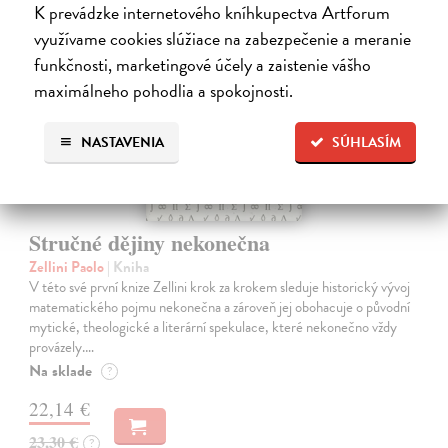
K prevádzke internetového kníhkupectva Artforum
novinka
využívame cookies slúžiace na zabezpečenie a meranie
funkčnosti, marketingové účely a zaistenie vášho
maximálneho pohodlia a spokojnosti.
NASTAVENIA
SÚHLASÍM
Stručné dějiny nekonečna
Zellini Paolo
| Kniha
V této své první knize Zellini krok za krokem sleduje historický vývoj
matematického pojmu nekonečna a zároveň jej obohacuje o původní
mytické, theologické a literární spekulace, které nekonečno vždy
provázely.…
Na sklade
?
22,14 €
23,30 €
?