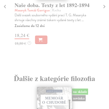
Naše doba. Texty z let 1892-1894
N
Masaryk Tomáš Garrigue
| Kniha
Kru
Další svazek souborného vydání prací T. G. Masaryka
Kni
shrnuje všechny známé tiskem vydané texty z let ...
svý
Zasielame do 12 dní
Za
18,24 €
12
18,80 €
13
?
Ďalšie z kategórie filozofia
na sklade
novinka