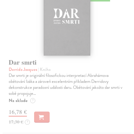
Dar smrti
Derrida Jacques
| Kniha
Dar smrti je originální filosofickou interpretací Abrahámova
obětování Izáka a zároveň excelentním příkladem Derridovy
dekonstrukce paradoxní události daru. Obětování jakožto dar smrti v
sobě propojuje…
Na sklade
?
16,78 €
17,30 €
?