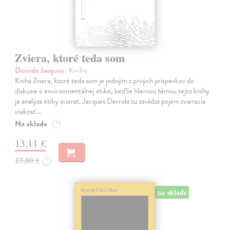
Zviera, ktoré teda som
Derrida Jacques
| Kniha
Kniha Zviera, ktoré teda som je jedným z prvých príspevkov do
diskusie o environmentálnej etike, keďže hlavnou témou tejto knihy
je analýza etiky zvierat. Jacques Derrida tu zavádza pojem zvieracia
inakosť.…
Na sklade
?
13,11 €
13,80 €
?
na sklade