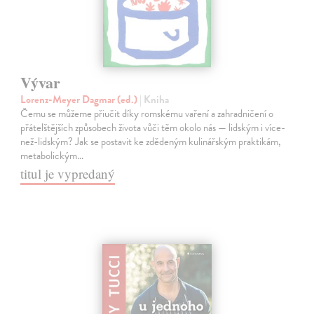
Vývar
Lorenz-Meyer Dagmar (ed.)
| Kniha
Čemu se můžeme přiučit díky romskému vaření a zahradničení o
přátelštějších způsobech života vůči těm okolo nás — lidským i více-
než-lidským? Jak se postavit ke zdědeným kulinářským praktikám,
metabolickým…
titul je vypredaný