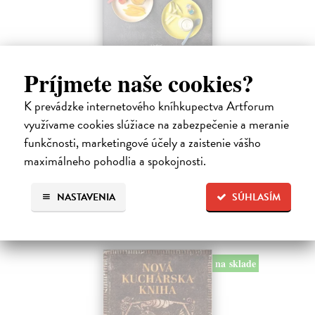
Začíname s príkrmami
Príjmete naše cookies?
Tkáčová Judita, Pivrncová Eliška, Kuřátková Petra, Vrábelová
Tereza
| Kniha
K prevádzke internetového kníhkupectva Artforum
Prvé jedlo dieťatka je preň tým najdôležitejším míľnikom. A pre
využívame cookies slúžiace na zabezpečenie a meranie
rodičov zas veľkým orieškom.
funkčnosti, marketingové účely a zaistenie vášho
Čaká sa dotlač, vychádza 11.9.2026, zasielame do 12 dní od
dotlače
maximálneho pohodlia a spokojnosti.
16,48 €
NASTAVENIA
SÚHLASÍM
16,99 €
?
na sklade