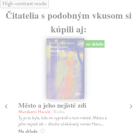
High-contrast mode
Čitatelia s podobným vkusom si
kúpili aj:
na sklade
Město a jeho nejisté zdi
Tr
Murakami Haruki
| Kniha
Ma
Ty jsi to byla, kdo mi vyprávěl o tom městě. Město a
JE
jeho nejisté zdi – dlouho očekávaný román Haru...
NAŠ
muž
Na sklade
?