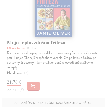
Moja teplovzdušná fritéza
Oliver Jamie
| Kniha
Rýchla a pohodlná príprava jedál v teplovzdušnej fritéze v súčasnosti
patrí k najobľúbenejším spôsobom varenia. Od polievok a šalátov po
cestoviny či dezerty - Jamie Oliver ponúka osvedčené a zábavné
recepty,…
Na sklade
?
21,76 €
22,90 €
?
ZOBRAZIŤ ĎALŠIE Z KATEGÓRIE KUCHÁRKY, JEDLÁ, NÁPOJE