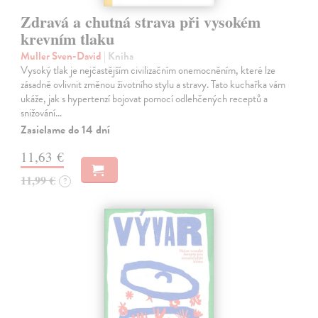
Zdravá a chutná strava při vysokém
krevním tlaku
Muller Sven-David
| Kniha
Vysoký tlak je nejčastějším civilizačním onemocněním, které lze
zásadně ovlivnit změnou životního stylu a stravy. Tato kuchařka vám
ukáže, jak s hypertenzí bojovat pomocí odlehčených receptů a
snižování…
Zasielame do 14 dní
11,63 €
11,99 €
?