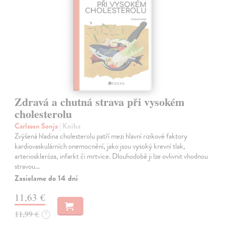
Zdravá a chutná strava při vysokém
cholesterolu
Carlsson Sonja
| Kniha
Zvýšená hladina cholesterolu patří mezi hlavní rizikové faktory
kardiovaskulárních onemocnění, jako jsou vysoký krevní tlak,
arterioskleróza, infarkt či mrtvice. Dlouhodobě ji lze ovlivnit vhodnou
stravou…
Zasielame do 14 dní
11,63 €
11,99 €
?