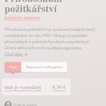
požitkářství
kolektív autorov
Přírodoskum požitkářství je souborem českých textů
uveřejněných do roku 1914. Ukazují vývoj bádání
přírodnických o podstatě fyzických a psychických
účinků některých rostin na lidský organismus.
Čítať ďalej
↓
Kúpiť
Rezervovať v kníhkupectve
titul je vypredaný
9,30 €
Pridať do wishlistu