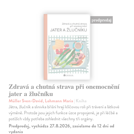
predpredaj
Zdravá a chutná strava při onemocnění
jater a žlučníku
Müller Sven-David, Lohmann Maria
| Kniha
Játra, žlučník a slinivka břišní hrají klíčovou roli při trávení a látkové
výměně. Protože jsou jejich funkce úzce propojené, je při léčbě a
potížích vždy potřeba zohlednit všechny tři orgány.
Predpredaj, vychádza 27.8.2026, zasielame do 12 dní od
vydania