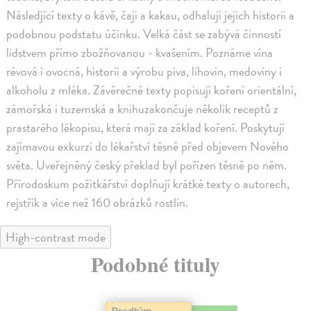
Následjící texty o kávě, čaji a kakau, odhalují jejich historii a
podobnou podstatu účinku. Velká část se zabývá činností
lidstvem přímo zbožňovanou - kvašením. Poznáme vína
révová i ovocná, historii a výrobu piva, lihovin, medoviny i
alkoholu z mléka. Závěrečné texty popisují koření orientální,
zámořská i tuzemská a knihuzakončuje několik receptů z
prastarého lékopisu, která mají za základ koření. Poskytují
zajímavou exkurzi do lékařství těsně před objevem Nového
světa. Uveřejněný český překlad byl pořízen těsně po něm.
Přírodoskum požitkářství doplňují krátké texty o autorech,
rejstřík a více než 160 obrázků rostlin.
High-contrast mode
Podobné tituly
na sklade