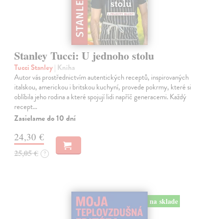
Stanley Tucci: U jednoho stolu
Tucci Stanley
| Kniha
Autor vás prostřednictvím autentických receptů, inspirovaných
italskou, americkou i britskou kuchyní, provede pokrmy, které si
oblíbila jeho rodina a které spojují lidi napříč generacemi. Každý
recept…
Zasielame do 10 dní
24,30 €
25,05 €
?
na sklade