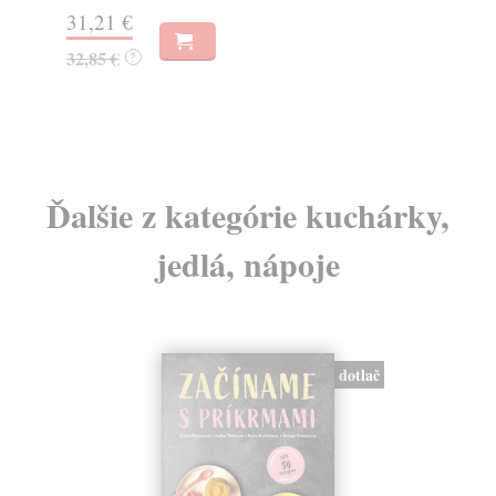
Za
31,21 €
22
32,85 €
?
24
Ďalšie z kategórie kuchárky,
jedlá, nápoje
dotlač