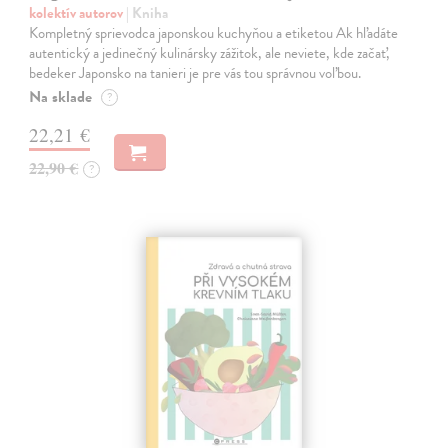
kolektív autorov
| Kniha
Kompletný sprievodca japonskou kuchyňou a etiketou Ak hľadáte
autentický a jedinečný kulinársky zážitok, ale neviete, kde začať,
bedeker Japonsko na tanieri je pre vás tou správnou voľbou.
Na sklade
?
22,21 €
22,90 €
?