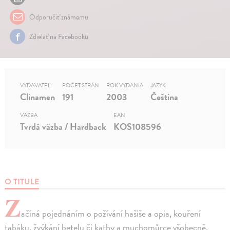
Odporučiť známemu
Zdielať na Facebooku
VYDAVATEĽ
POČET STRÁN
ROK VYDANIA
JAZYK
Clinamen
191
2003
Čeština
VÄZBA
EAN
Tvrdá väzba / Hardback
KOS108596
O TITULE
Z
ačíná pojednáním o požívání hašiše a opia, kouření
tabáku, žvýkání betelu či kathy a muchomůrce všobecně.