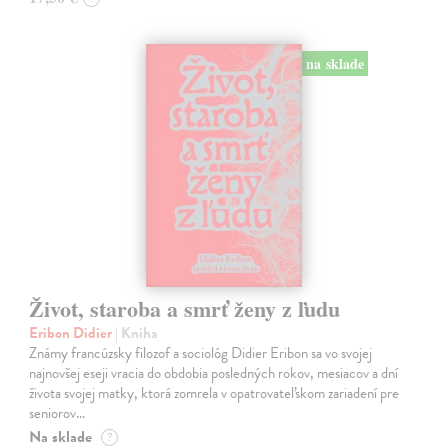
na sklade
Život, staroba a smrť ženy z ľudu
Eribon Didier
| Kniha
Známy francúzsky filozof a sociológ Didier Eribon sa vo svojej
najnovšej eseji vracia do obdobia posledných rokov, mesiacov a dní
života svojej matky, ktorá zomrela v opatrovateľskom zariadení pre
seniorov…
Na sklade
?