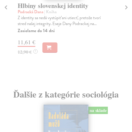
Hlbiny slovenskej identity
S
Podracká Dana
| Kniha
Zaj
Z identity sa nedá vystúpiť ani utiecť, pretože tvorí
Kni
stred našej integrity. Eseje Dany Podrackej na...
kom
Zasielame do 14 dní
Do
11,61 €
7,
12,90 €
8,
?
Ďalšie z kategórie sociológia
na sklade