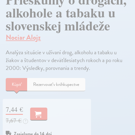
alkohole a tabaku u
slovenskej mládeže
Nociar Alojz
Analýza situácie v užívaní drog, alkoholu a tabaku u
žiakov a študentov v deväťdesiatych rokoch a po roku
2000: Výsledky, porovnania a trendy.
Kúpiť
Rezervovať v kníhkupectve
7,44 €
7,67 €
?
Zasielame do 14 dní