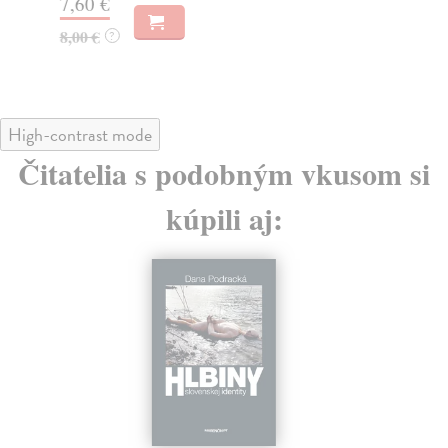
7,60 €
8,00 €
?
High-contrast mode
Čitatelia s podobným vkusom si
kúpili aj: