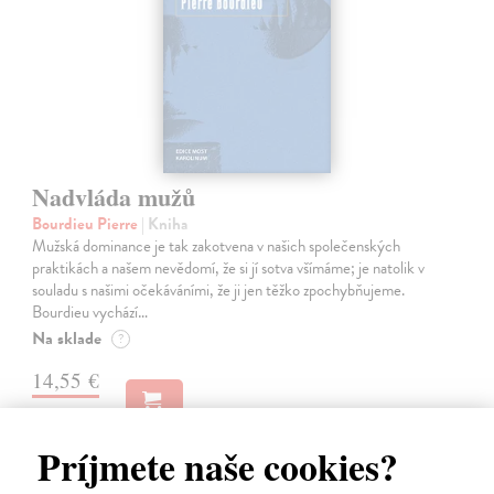
Nadvláda mužů
Bourdieu Pierre
| Kniha
Mužská dominance je tak zakotvena v našich společenských
praktikách a našem nevědomí, že si jí sotva všímáme; je natolik v
souladu s našimi očekáváními, že ji jen těžko zpochybňujeme.
Bourdieu vychází…
Na sklade
?
14,55 €
15,00 €
?
Príjmete naše cookies?