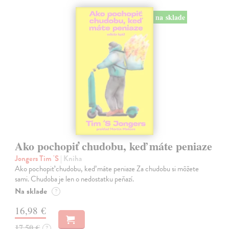
na sklade
Ako pochopiť chudobu, keď máte peniaze
Jongers Tim 'S
| Kniha
Ako pochopiť chudobu, keď máte peniaze Za chudobu si môžete
sami. Chudoba je len o nedostatku peňazí.
Na sklade
?
16,98 €
17,50 €
?