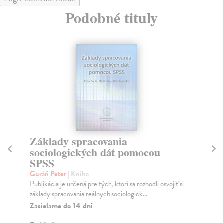
Podobné tituly
Základy spracovania
M
sociologických dát pomocou
Br
SPSS
Ren
Ľud
Guráň Peter
| Kniha
Na
Publikácia je určená pre tých, ktorí sa rozhodli osvojiť si
základy spracovania reálnych sociologick...
10
Zasielame do 14 dní
10