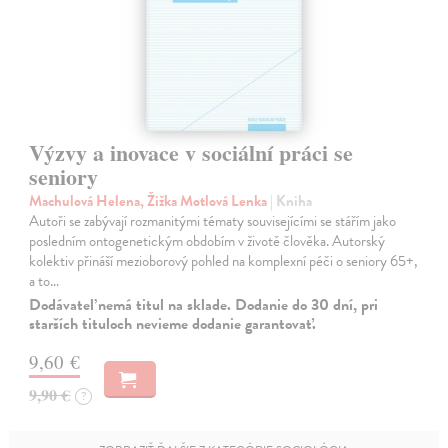
Výzvy a inovace v sociální práci se
seniory
Machulová Helena, Žižka Motlová Lenka
| Kniha
Autoři se zabývají rozmanitými tématy souvisejícími se stářím jako
posledním ontogenetickým obdobím v životě člověka. Autorský
kolektiv přináší mezioborový pohled na komplexní péči o seniory 65+,
a to…
Dodávateľ nemá titul na sklade. Dodanie do 30 dní, pri
starších tituloch nevieme dodanie garantovať.
9,60 €
9,90 €
?