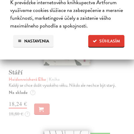
K prevádzke internetového kníhkupectva Artforum
na sklade
využívame cookies slúžiace na zabezpečenie a meranie
funkčnosti, marketingové účely a zaistenie vášho
maximálneho pohodlia a spokojnosti.
NASTAVENIA
SÚHLASÍM
Stáří
Heidenreichová Elke
| Kniha
Každý se chce dožít vysokého věku. Nikdo ale nechce být starý.
Na sklade
?
18,24 €
18,80 €
?