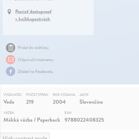
Pozrieť dostupnosť
v kníhkupectvách
Pridať do wishlistu
Odporučiť známemu
Zdielať na Facebooku
VYDAVATEĽ
POČET STRÁN
ROK VYDANIA
JAZYK
Veda
219
2004
Slovenčina
VÄZBA
EAN
Mäkká väzba / Paperback
9788022408325
High-contrast mode