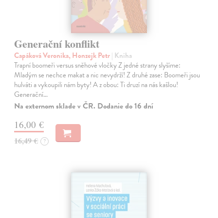
Generační konflikt
Capáková Veronika, Honzejk Petr
| Kniha
Trapní boomeři versus sněhové vločky Z jedné strany slyšíme:
Mladým se nechce makat a nic nevydrží! Z druhé zase: Boomeři jsou
hulváti a vykoupili nám byty! A z obou: Ti druzí na nás kašlou!
Generační…
Na externom sklade v ČR. Dodanie do 16 dní
16,00 €
16,49 €
?