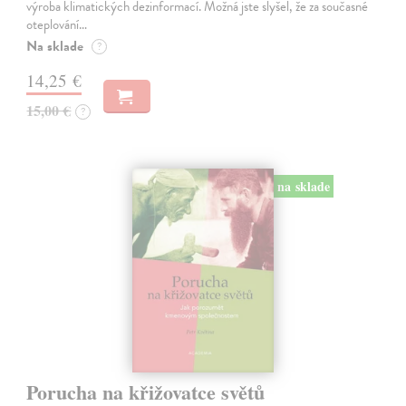
výroba klimatických dezinformací. Možná jste slyšel, že za současné
oteplování…
Na sklade
?
14,25 €
15,00 €
?
na sklade
Porucha na křižovatce světů