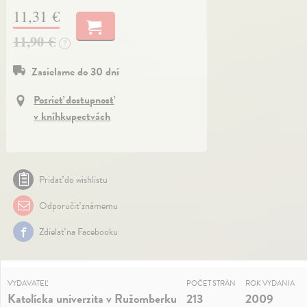
11,31 €
11,90 €
?
Zasielame do 30 dní
Pozrieť dostupnosť
v kníhkupectvách
Pridať do wishlistu
Odporučiť známemu
Zdielať na Facebooku
VYDAVATEĽ
POČET STRÁN
ROK VYDANIA
Katolícka univerzita v Ružomberku
213
2009