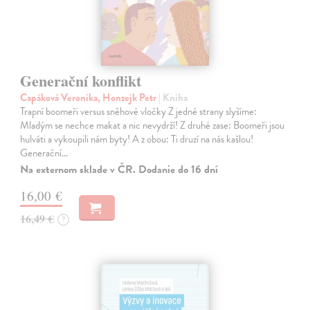
Generační konflikt
Capáková Veronika, Honzejk Petr
| Kniha
Trapní boomeři versus sněhové vločky Z jedné strany slyšíme:
Mladým se nechce makat a nic nevydrží! Z druhé zase: Boomeři jsou
hulváti a vykoupili nám byty! A z obou: Ti druzí na nás kašlou!
Generační…
Na externom sklade v ČR. Dodanie do 16 dní
16,00 €
16,49 €
?