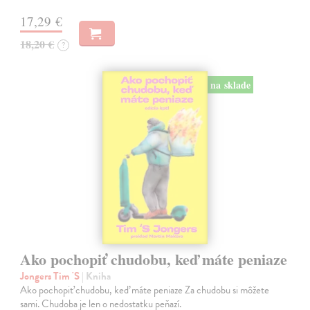
17,29 €
18,20 €
?
na sklade
Ako pochopiť chudobu, keď máte peniaze
Jongers Tim 'S
| Kniha
Ako pochopiť chudobu, keď máte peniaze Za chudobu si môžete
sami. Chudoba je len o nedostatku peňazí.