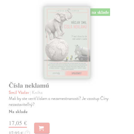
na sklade
Čísla neklamú
Smil Václav
| Kniha
Mali by ste veriť číslam o nezamestnanosti? Je vzostup Číny
nezastaviteľný?
Na sklade
17,05 €
17,95 €
?