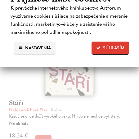
15,00 €
?
K prevádzke internetového kníhkupectva Artforum
využívame cookies slúžiace na zabezpečenie a meranie
funkčnosti, marketingové účely a zaistenie vášho
na sklade
maximálneho pohodlia a spokojnosti.
NASTAVENIA
SÚHLASÍM
Stáří
Heidenreichová Elke
| Kniha
Každý se chce dožít vysokého věku. Nikdo ale nechce být starý.
Na sklade
18,24 €