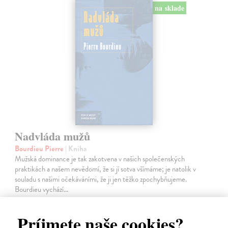
na sklade
Nadvláda mužů
Bourdieu Pierre
| Kniha
Mužská dominance je tak zakotvena v našich společenských
praktikách a našem nevědomí, že si jí sotva všímáme; je natolik v
souladu s našimi očekáváními, že ji jen těžko zpochybňujeme.
Bourdieu vychází…
Na sklade
Príjmete naše cookies?
14,55 €