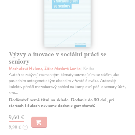
Výzvy a inovace v sociální práci se
seniory
Machulová Helena, Žižka Motlová Lenka
| Kniha
Autoři se zabývají rozmanitými tématy souvisejícími se stářím jako
posledním ontogenetickým obdobím v životě člověka. Autorský
kolektiv přináší mezioborový pohled na komplexní péči o seniory 65+,
a to…
Dodávateľ nemá titul na sklade. Dodanie do 30 dní, pri
starších tituloch nevieme dodanie garantovať.
9,60 €
9,90 €
?