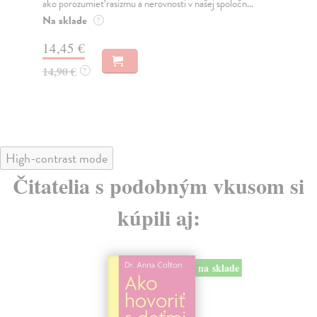
ako porozumieť rasizmu a nerovnosti v našej spoločn...
že 
Na sklade
Do
?
14,45 €
10
14,90 €
10
?
High-contrast mode
Čitatelia s podobným vkusom si
kúpili aj:
na sklade