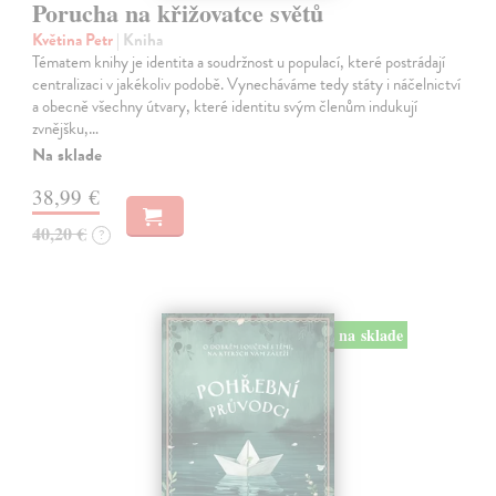
Porucha na křižovatce světů
Květina Petr
| Kniha
Tématem knihy je identita a soudržnost u populací, které postrádají
centralizaci v jakékoliv podobě. Vynecháváme tedy státy i náčelnictví
a obecně všechny útvary, které identitu svým členům indukují
zvnějšku,…
Na sklade
38,99 €
40,20 €
?
na sklade