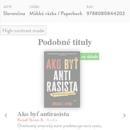
JAZYK
VÄZBA
EAN
Slovenčina
Mäkká väzba / Paperback
9788080844202
High-contrast mode
Podobné tituly
na sklade
Ako byť antirasista
Č
Kendl Ibram X.
| Kniha
No
Oceňovaný americký autor predstavuje novú cestu,
Úva