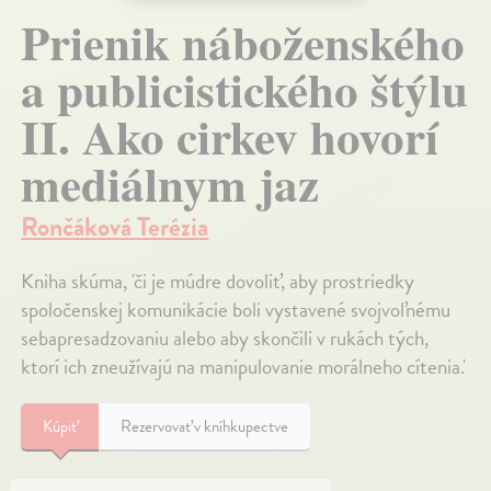
Prienik náboženského
a publicistického štýlu
II. Ako cirkev hovorí
mediálnym jaz
Rončáková Terézia
Kniha skúma, 'či je múdre dovoliť, aby prostriedky
spoločenskej komunikácie boli vystavené svojvoľnému
sebapresadzovaniu alebo aby skončili v rukách tých,
ktorí ich zneužívajú na manipulovanie morálneho cítenia.'
Kúpiť
Rezervovať v kníhkupectve