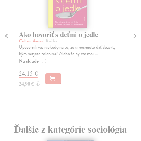
Ako hovoriť s deťmi o jedle
M
Colton Anna
| Kniha
Gal
Upozornili vás niekedy na to, že si nesmiete dať dezert,
Mys
kým nezjete zeleninu? Alebo že by ste mali ...
V s
Na sklade
Do
?
24,15 €
16
24,90 €
16
?
Ďalšie z kategórie sociológia