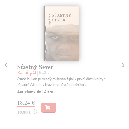
Šťastný Sever
Dí
Kun Árpád
| Kniha
Mo
Aimé Billion je mladý míšenec žijící v první části knihy v
Ell
západní Africe, v hlavním městě dnešního ...
o r
Zasielame do 12 dní
Na
18,24 €
21
18,80 €
23
?