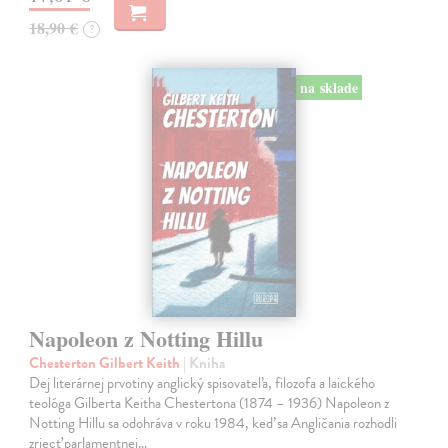
18,90 €
?
na sklade
Napoleon z Notting Hillu
Chesterton Gilbert Keith
| Kniha
Dej literárnej prvotiny anglický spisovateľa, filozofa a laického
teológa Gilberta Keitha Chestertona (1874 – 1936) Napoleon z
Notting Hillu sa odohráva v roku 1984, keď sa Angličania rozhodli
zriecť parlamentnej…