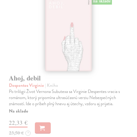
na sklade
Ahoj, debil
Despentes Virginie
| Kniha
Po trilógii Život Vernona Subutexa sa Virginie Despentes vracia s
románom, ktorý pripomína ultrasúčasnú verziu Nebezpečných
známostí. Ide o príbeh plný hnevu aj útechy, vzdoru aj prijatia.
Na sklade
22,33 €
23,50 €
?