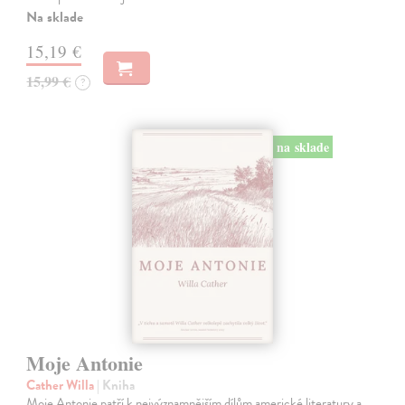
Na sklade
15,19 €
15,99 €
?
na sklade
Moje Antonie
Cather Willa
| Kniha
Moje Antonie patří k nejvýznamnějším dílům americké literatury a