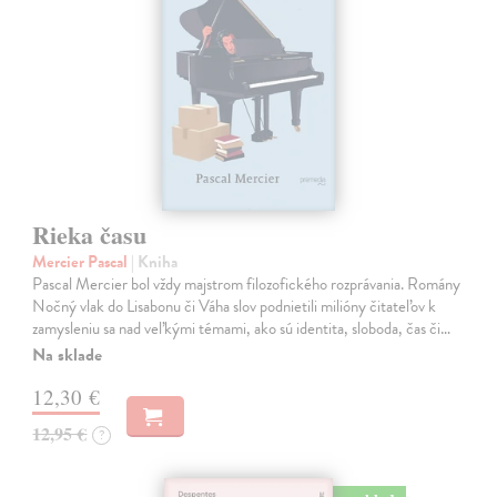
Rieka času
Mercier Pascal
| Kniha
Pascal Mercier bol vždy majstrom filozofického rozprávania. Romány
Nočný vlak do Lisabonu či Váha slov podnietili milióny čitateľov k
zamysleniu sa nad veľkými témami, ako sú identita, sloboda, čas či…
Na sklade
12,30 €
12,95 €
?