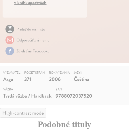
v kníhkupectvách
Pridať do wishlistu
Odporučiť známemu
Zdielať na Facebooku
VYDAVATEĽ
POČET STRÁN
ROK VYDANIA
JAZYK
Argo
371
2006
Čeština
VÄZBA
EAN
Tvrdá väzba / Hardback
9788072037520
High-contrast mode
Podobné tituly