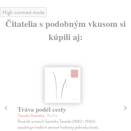
High-contrast mode
Čitatelia s podobným vkusom si
kúpili aj:
Tráva podél cesty
Dv
Taneda Santóka
| Kniha
Fr
Poutník a mnich Santóka Taneda (1882–1940)
Sil
zosobňuje tradiční zenové hodnoty jednoduchosti,
měs