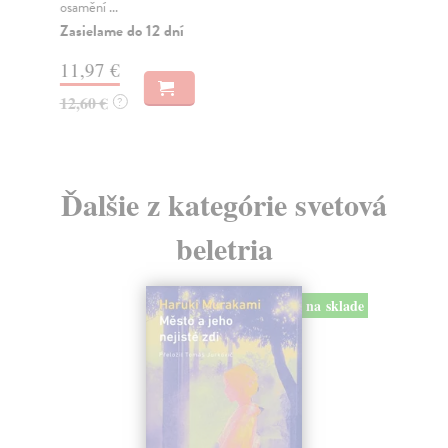
osamění ...
Za
Zasielame do 12 dní
20
11,97 €
21
12,60 €
?
Ďalšie z kategórie svetová
beletria
na sklade