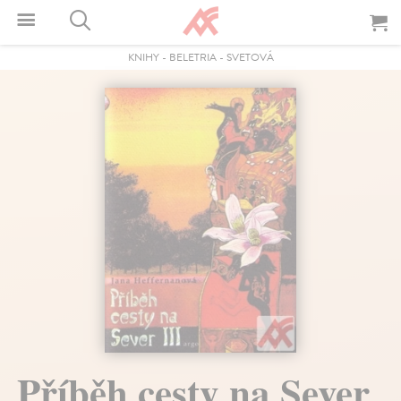
KNIHY
-
BELETRIA
-
SVETOVÁ
Příběh cesty na Sever