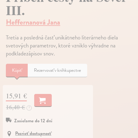
III.
Heffernanová Jana
Tretia a posledná časť unikátneho literárneho diela
svetových parametrov, ktoré vzniklo výhradne na
podkladezápisov snov.
Kúpiť
Rezervovať v kníhkupectve
15,91 €
16,40 €
?
Zasielame do 12 dní
Pozrieť dostupnosť