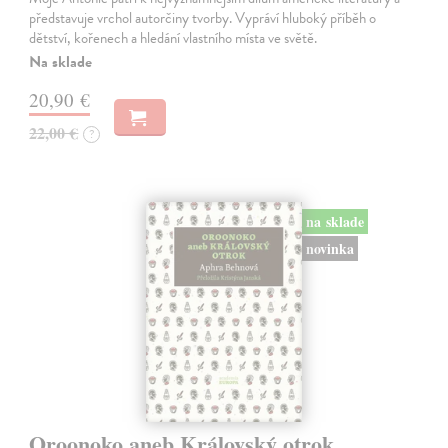
představuje vrchol autorčiny tvorby. Vypráví hluboký příběh o
dětství, kořenech a hledání vlastního místa ve světě.
Na sklade
20,90 €
22,00 €
?
na sklade
novinka
Oroonoko aneb Královský otrok