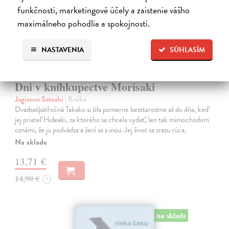
funkčnosti, marketingové účely a zaistenie vášho
maximálneho pohodlia a spokojnosti.
NASTAVENIA
SÚHLASÍM
Dni v kníhkupectve Morisaki
Jagisawa Satoshi
| Kniha
Dvadsaťpäťročná Takako si žila pomerne bezstarostne až do dňa, keď
jej priateľ Hideaki, za ktorého sa chcela vydať, len tak mimochodom
oznámi, že ju podvádza a žení sa s inou. Jej život sa zrazu rúca.
Na sklade
13,71 €
14,90 €
?
na sklade