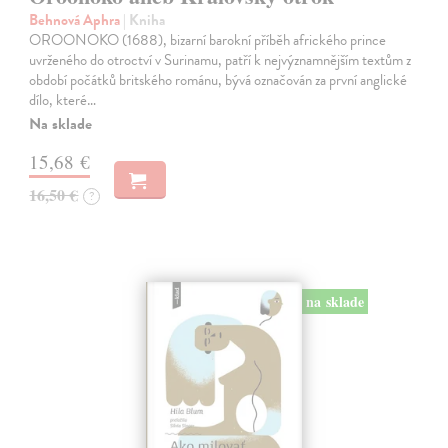
Behnová Aphra
| Kniha
OROONOKO (1688), bizarní barokní příběh afrického prince
uvrženého do otroctví v Surinamu, patří k nejvýznamnějším textům z
období počátků britského románu, bývá označován za první anglické
dílo, které…
Na sklade
15,68 €
16,50 €
?
na sklade