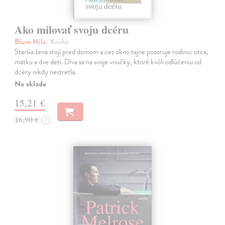
Ako milovať svoju dcéru
Blum Hila
| Kniha
Staršia žena stojí pred domom a cez okno tajne pozoruje rodinu: otca,
matku a dve deti. Díva sa na svoje vnučky, ktoré kvôli odlúčeniu od
dcéry nikdy nestretla.
Na sklade
15,21 €
16,90 €
?