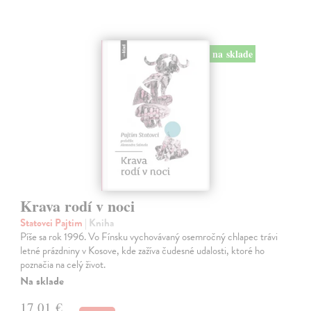
na sklade
Krava rodí v noci
Statovci Pajtim
| Kniha
Píše sa rok 1996. Vo Fínsku vychovávaný osemročný chlapec trávi
letné prázdniny v Kosove, kde zažíva čudesné udalosti, ktoré ho
poznačia na celý život.
Na sklade
17,01 €