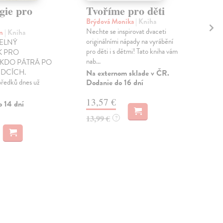
gie pro
Tvoříme pro děti
Bo
za
Brýdová Monika
| Kniha
Nechte se inspirovat dvaceti
an
| Kniha
Sta
originálními nápady na vyrábění
ELNÝ
Tvar
pro děti i s dětmi! Tato kniha vám
 PRO
umě
nab...
KDO PÁTRÁ PO
zába
DCÍCH.
podo
Na externom sklade v ČR.
předků dnes už
Dodanie do 16 dní
Zas
13,57 €
11
o 14 dní
13,99 €
?
11,