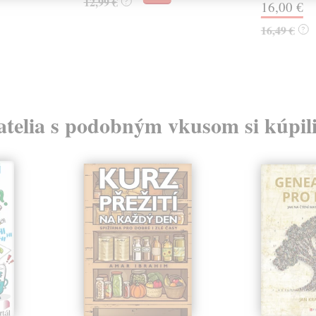
12,99 €
?
16,00 €
16,49 €
?
atelia s podobným vkusom si kúpili