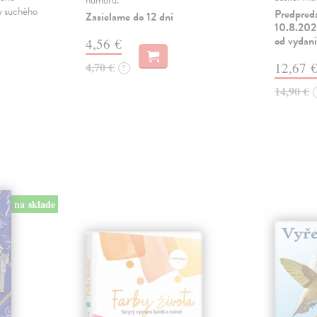
humoru.
ky suchého
Predpred
Zasielame do 12 dní
10.8.2026
od vydan
4,56 €
4,70 €
12,67 
?
14,90 €
na sklade