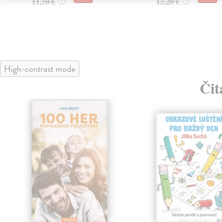
11,50 €
12,20 €
?
?
High-contrast mode
Čit