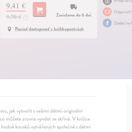
Pridať do w
9,41 €
Odporučiť
Zasielame do 6 dní
9,70 €
?
Zdielať na
Pozrieť dostupnosť v kníhkupectvách
mu, jak vytvořit s vašimi dětmi originální
o můžete zrovna vyndat ze skříně. V knížce
ry, hodně kousků vytvářených společně s dětmi