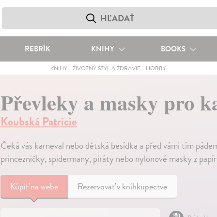
REBRÍK
KNIHY
BOOKS
KNIHY
-
ŽIVOTNÝ ŠTÝL A ZDRAVIE
-
HOBBY
Převleky a masky pro ka
Koubská Patricie
Čeká vás karneval nebo dětská besídka a před vámi tím pádem
princezničky, spidermany, piráty nebo nylonové masky z papírn
Kúpiť
na webe
Rezervovať v kníhkupectve