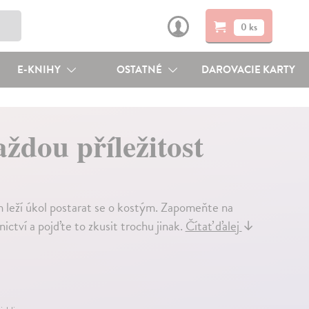
0 ks
E-KNIHY
OSTATNÉ
DAROVACIE KARTY
ždou příležitost
 leží úkol postarat se o kostým. Zapomeňte na
ictví a pojďte to zkusit trochu jinak.
Čítať ďalej
↓