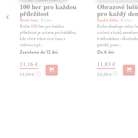
100 her pro každou
Obrazové lušt
příležitost
pro každý de
Brett Ivan
| Kniha
Suchá Jitka
| Kniha
Kniha 100 her pro každou
Kniha obsahuje celou řa
příležitost je určena pro každého,
cvičení a kvízů zaměře
kdo chce trávit více času s
krátkodobou i dlouhod
rodinou a př...
paměť, pozo...
Zasielame do 12 dní
Do 6 dní
11,16 €
11,83 €
11,50 €
12,20 €
?
?