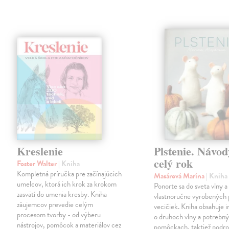
Kreslenie
Plstenie. Návod
celý rok
Foster Walter
| Kniha
Kompletná príručka pre začínajúcich
Masárová Marína
| Kniha
umelcov, ktorá ich krok za krokom
Ponorte sa do sveta vlny a
zasvätí do umenia kresby. Kniha
vlastnoručne vyrobených 
záujemcov prevedie celým
vecičiek. Kniha obsahuje 
procesom tvorby - od výberu
o druhoch vlny a potrebn
nástrojov, pomôcok a materiálov cez
pomôckach, taktiež podr