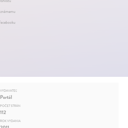
ishlistu
 známemu
 Facebooku
VYDAVATEĽ
Portál
POČET STRÁN
112
ROK VYDANIA
2011