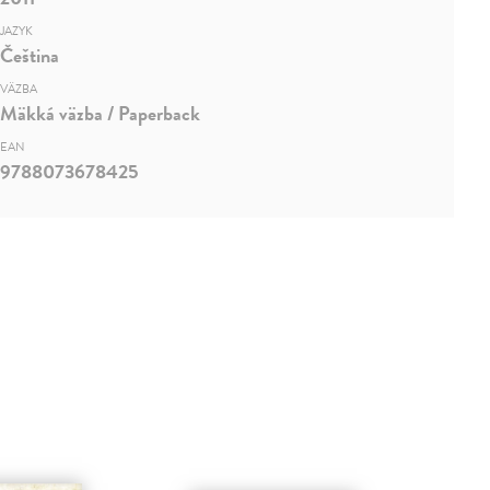
JAZYK
Čeština
VÄZBA
Mäkká väzba / Paperback
EAN
9788073678425