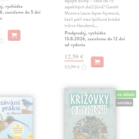
zapojte důvtip – čeká vás 75
aj, vychádza
zapeklitých zlo(či)činů! Gareth
, zasielame do 5 dní
Moore a Laura Jayne Ayresová,
ia
kteří patří mezi špičkové britské
tvůrce hlavolamů,…
€
Predpredaj, vychádza
13.8.2026, zasielame do 12 dní
?
od vydania
12,59 €
13,99 €
?
na sklade
novinka