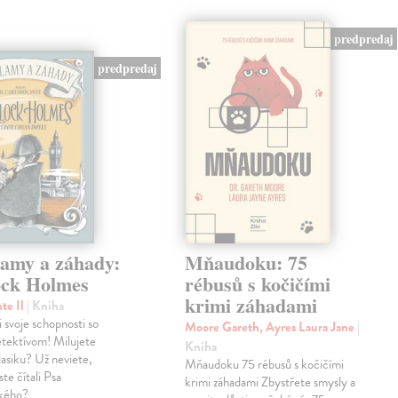
predpredaj
predpredaj
lamy a záhady:
Mňaudoku: 75
ock Holmes
rébusů s kočičími
krimi záhadami
nte Il
| Kniha
i svoje schopnosti so
Moore Gareth, Ayres Laura Jane
|
etektívom! Milujete
Kniha
klasiku? Už neviete,
Mňaudoku 75 rébusů s kočičími
te čítali Psa
krimi záhadami Zbystřete smysly a
ského?