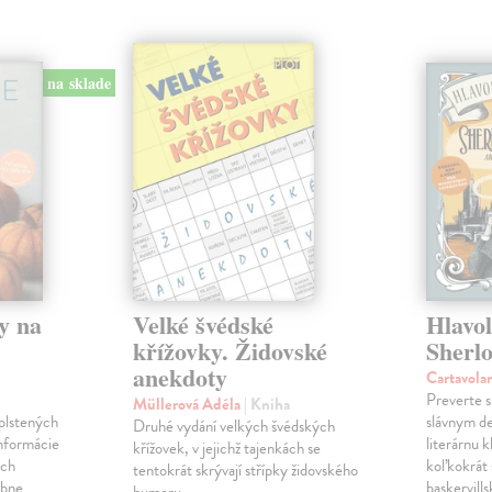
na sklade
y na
Velké švédské
Hlavo
křížovky. Židovské
Sherl
anekdoty
Cartavola
Preverte s
Müllerová Adéla
| Kniha
plstených
slávnym d
Druhé vydání velkých švédských
informácie
literárnu 
křížovek, v jejichž tajenkách se
ých
koľkokrát s
tentokrát skrývají střípky židovského
obne
baskervill