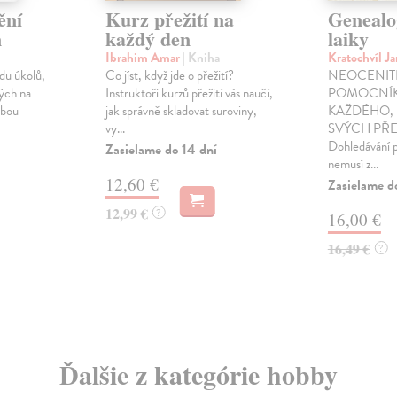
ění
Kurz přežití na
Genealo
n
každý den
laiky
Ibrahim Amar
| Kniha
Kratochvíl J
du úkolů,
Co jíst, když jde o přežití?
NEOCENIT
ných na
Instruktoři kurzů přežití vás naučí,
POMOCNÍK
obou
jak správně skladovat suroviny,
KAŽDÉHO, 
vy...
SVÝCH PŘE
Dohledávání 
Zasielame do 14 dní
nemusí z...
12,60 €
Zasielame d
12,99 €
?
16,00 €
16,49 €
?
Ďalšie z kategórie hobby