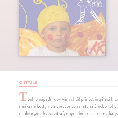
O TITULE
T
enhle nápadník by vám chtěl přinést inspiraci k to
maškarní kostýmy z dostupných materiálů nebo toho,c
najdete „masky na zítra“, originální i klasické maška