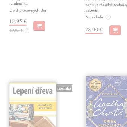
zvládnutie…
popisuje základné techni
Do 3 pracovných dní
plstenia.
Na sklade
?
18,95 €
28,90 €
19,95 €
?
novinka