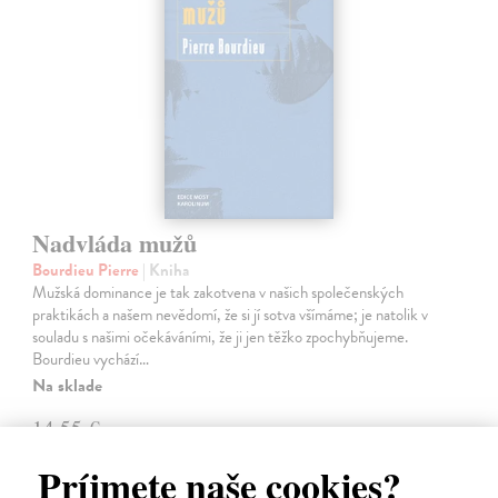
Nadvláda mužů
Bourdieu Pierre
| Kniha
Mužská dominance je tak zakotvena v našich společenských
praktikách a našem nevědomí, že si jí sotva všímáme; je natolik v
souladu s našimi očekáváními, že ji jen těžko zpochybňujeme.
Bourdieu vychází…
Na sklade
14,55 €
15,00 €
?
Príjmete naše cookies?