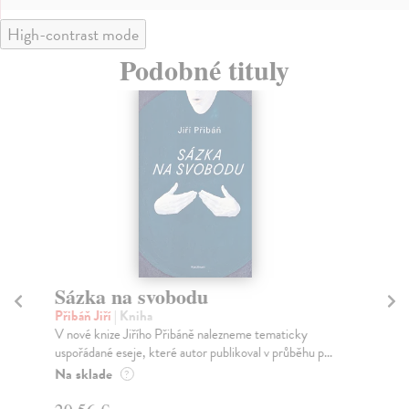
High-contrast mode
Podobné tituly
Sázka na svobodu
So
Přibáň Jiří
| Kniha
Jo
V nové knize Jiřího Přibáně nalezneme tematicky
Soc
uspořádané eseje, které autor publikoval v průběhu p...
res
Na sklade
Za
?