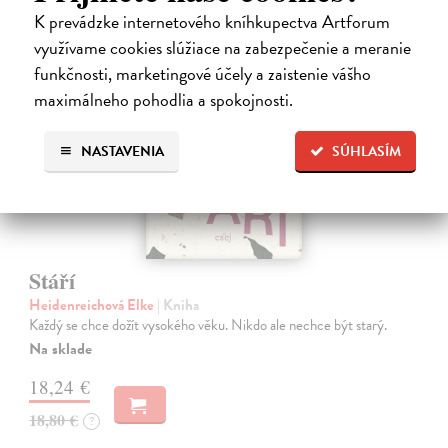
K prevádzke internetového kníhkupectva Artforum
využívame cookies slúžiace na zabezpečenie a meranie
na sklade
funkčnosti, marketingové účely a zaistenie vášho
maximálneho pohodlia a spokojnosti.
NASTAVENIA
SÚHLASÍM
Stáří
Heidenreichová Elke
| Kniha
Každý se chce dožít vysokého věku. Nikdo ale nechce být starý.
Na sklade
18,24 €
18,80 €
?