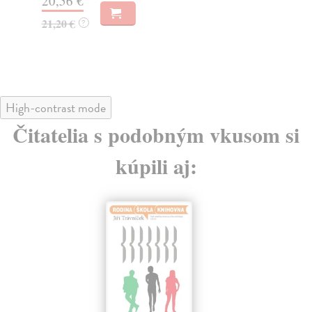
20,56 €
22
21,20 €
23
?
High-contrast mode
Čitatelia s podobným vkusom si
kúpili aj: