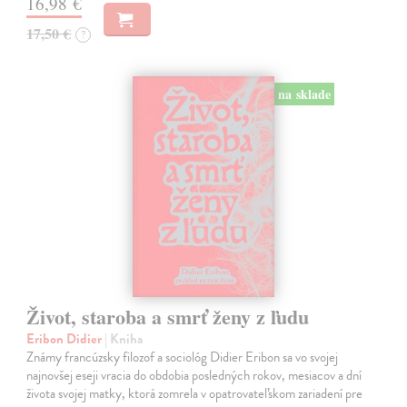
16,98 €
17,50 €
?
na sklade
Život, staroba a smrť ženy z ľudu
Eribon Didier
| Kniha
Známy francúzsky filozof a sociológ Didier Eribon sa vo svojej
najnovšej eseji vracia do obdobia posledných rokov, mesiacov a dní
života svojej matky, ktorá zomrela v opatrovateľskom zariadení pre