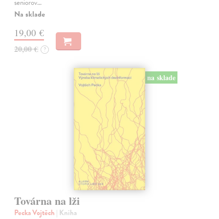
seniorov…
Na sklade
19,00 €
20,00 €
?
na sklade
Továrna na lži
Pecka Vojtěch
| Kniha