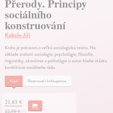
Přerody. Principy
sociálního
konstruování
Kabele Jiří
Kniha je pokusom o veľkú sociologickú teóriu. Na
základe znalostí sociológie, psychológie, filozofie,
lingvistiky, ekonómie a politológie si autor kladie otázku
konštitúcie sociálneho rádu.
Kúpiť
Rezervovať v kníhkupectve
21,83 €
22,50 €
?