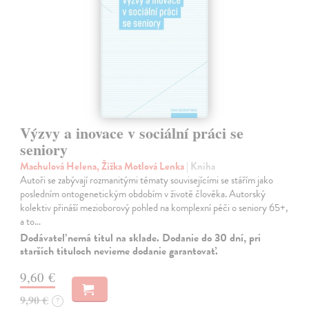
Výzvy a inovace v sociální práci se
seniory
Machulová Helena, Žižka Motlová Lenka
| Kniha
Autoři se zabývají rozmanitými tématy souvisejícími se stářím jako
posledním ontogenetickým obdobím v životě člověka. Autorský
kolektiv přináší mezioborový pohled na komplexní péči o seniory 65+,
a to…
Dodávateľ nemá titul na sklade. Dodanie do 30 dní, pri
starších tituloch nevieme dodanie garantovať.
9,60 €
9,90 €
?