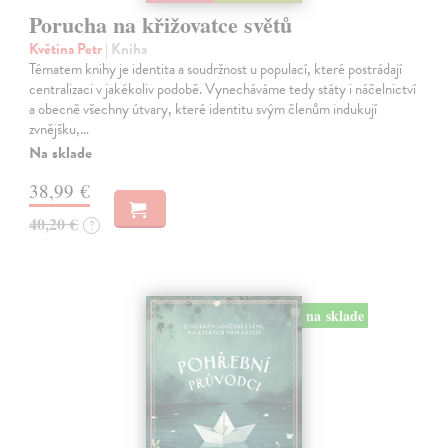
Porucha na křižovatce světů
Květina Petr
| Kniha
Tématem knihy je identita a soudržnost u populací, které postrádají
centralizaci v jakékoliv podobě. Vynecháváme tedy státy i náčelnictví
a obecně všechny útvary, které identitu svým členům indukují
zvnějšku,…
Na sklade
38,99 €
40,20 €
?
na sklade