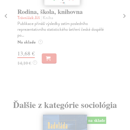
Rodina, škola, knihovna
Sý
Trávníček Jiří
| Kniha
Gi
Publikace přináší výsledky zatím posledního
Jed
reprezentativního statistického šetření české dospělé
vyp
po...
Na
Na sklade
?
16
13,68 €
17
14,10 €
?
Ďalšie z kategórie sociológia
na sklade