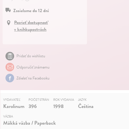
Zasielame do 12 dní
Pozrieť dostupnosť
v kníhkupectvách
Pridať do wishlistu
Odporučiť známemu
Zdielať na Facebooku
VYDAVATEĽ
POČET STRÁN
ROK VYDANIA
JAZYK
Karolinum
396
1998
Čeština
VÄZBA
Mäkká väzba / Paperback