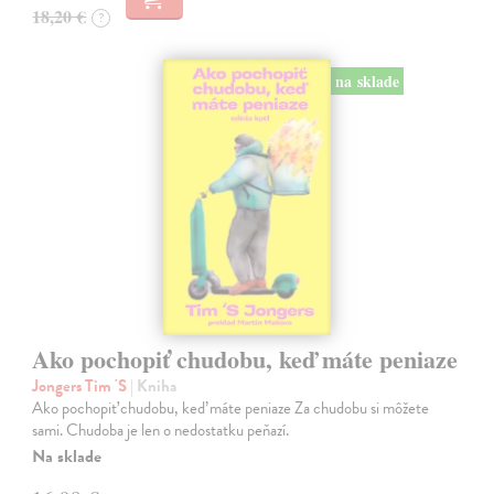
18,20 €
?
na sklade
Ako pochopiť chudobu, keď máte peniaze
Jongers Tim 'S
| Kniha
Ako pochopiť chudobu, keď máte peniaze Za chudobu si môžete
sami. Chudoba je len o nedostatku peňazí.
Na sklade