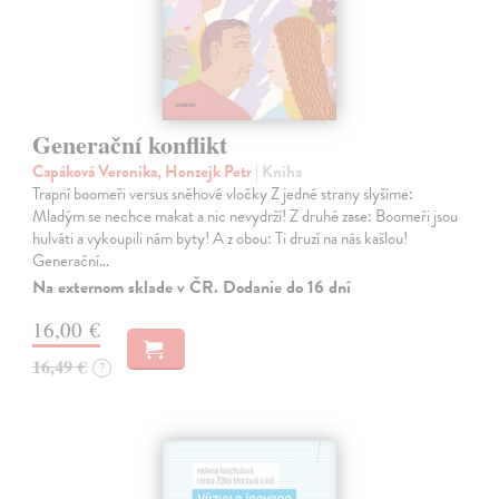
Generační konflikt
Capáková Veronika, Honzejk Petr
| Kniha
Trapní boomeři versus sněhové vločky Z jedné strany slyšíme:
Mladým se nechce makat a nic nevydrží! Z druhé zase: Boomeři jsou
hulváti a vykoupili nám byty! A z obou: Ti druzí na nás kašlou!
Generační…
Na externom sklade v ČR. Dodanie do 16 dní
16,00 €
16,49 €
?