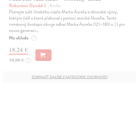
Robertson Donald J.
| Kniha
Poznejte svět římského císaře Marka Aurelia a obrovské výzvy,
kterým čelil a které překonal s pomocí stoické filozofie. Tento
románový životopis oživuje odkaz Marka Aurelia (121–180 n. l.) pro
novou generaci…
Na sklade
?
18,24 €
18,80 €
?
ZOBRAZIŤ ĎALŠIE Z KATEGÓRIE OSOBNOSTI