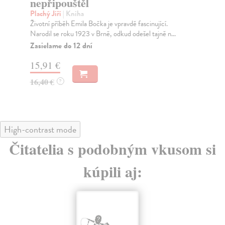
nepřipouštěl
Mar
Geo
Plachý Jiří
| Kniha
byl
Životní příběh Emila Bočka je vpravdě fascinující.
Narodil se roku 1923 v Brně, odkud odešel tajně n...
Za
Zasielame do 12 dní
16
15,91 €
17
16,40 €
?
High-contrast mode
Čitatelia s podobným vkusom si
kúpili aj: