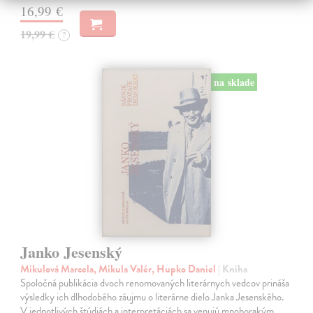
16,99 €
19,99 €
?
na sklade
Janko Jesenský
Mikulová Marcela, Mikula Valér, Hupko Daniel
| Kniha
Spoločná publikácia dvoch renomovaných literárnych vedcov prináša
výsledky ich dlhodobého záujmu o literárne dielo Janka Jesenského.
V jednotlivých štúdiách a interpretáciách sa venujú mnohorakým