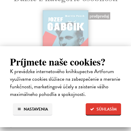
predpredaj
Príjmete naše cookies?
K prevádzke internetového kníhkupectva Artforum
využívame cookies slúžiace na zabezpečenie a meranie
funkčnosti, marketingové účely a zaistenie vášho
Jozef Gabčík. Človek, vojak, legenda
maximálneho pohodlia a spokojnosti.
Posch Martin
| Kniha
Keď sa povie Jozef Gabčík, väčšina z nás si predstaví vojaka
v uniforme, agenta, odbojára, atentát, kryptu v kostole. A okamih,
NASTAVENIA
SÚHLASÍM
ktorý zmenil dejiny.
Predpredaj, vychádza 21.8.2026, zasielame do 3 dní od
vydania