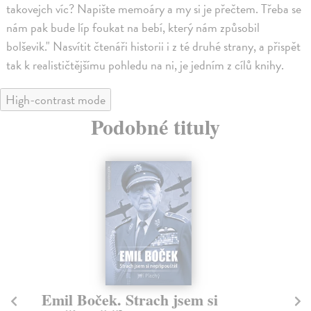
takovejch víc? Napište memoáry a my si je přečtem. Třeba se
nám pak bude líp foukat na bebí, který nám způsobil
bolševik." Nasvítit čtenáři historii i z té druhé strany, a přispět
tak k realističtějšímu pohledu na ni, je jedním z cílů knihy.
High-contrast mode
Podobné tituly
Emil Boček. Strach jsem si
Ge