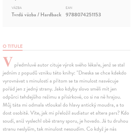
VÄZBA
EAN
Tvrdá väzba / Hardback
9788074251153
O TITULE
V
předmluvě autor cituje výrok svého lékaře, jenž se stal
jedním z popudů vzniku této knihy: "Dneska se chce kdekdo
vyrovnávat s minulostí a přitom se ta minulost nasvěcuje
pořád jen z jedný strany. Jako kdyby slovo směli mít jen
odpůrci tehdejšího režimu a přisírkové, co si na ně hrajou.
Můj táta mi odmala vtloukal do hlavy antický moudra, a to
dost osobitě. Víte, jak mi přeložil audiatur et altera pars? Kdo
soudí, aniž vyslechl obě strany sporu, je hovado. Já tu druhou
stranu neslyším, tak minulost nesoudím. Co když je nás