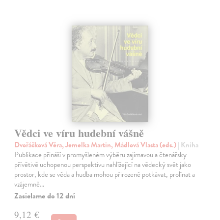
Vědci ve víru hudební vášně
Dvořáčková Věra, Jemelka Martin, Mádlová Vlasta (eds.)
| Kniha
Publikace přináší v promyšleném výběru zajímavou a čtenářsky
přívětivě uchopenou perspektivu nahlížející na vědecký svět jako
prostor, kde se věda a hudba mohou přirozeně potkávat, prolínat a
vzájemně…
Zasielame do 12 dní
9,12 €