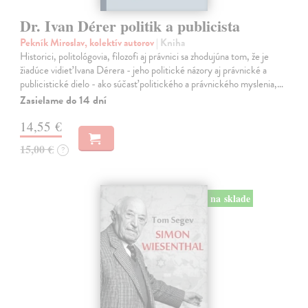
Dr. Ivan Dérer politik a publicista
Pekník Miroslav, kolektív autorov
| Kniha
Historici, politológovia, filozofi aj právnici sa zhodujúna tom, že je
žiadúce vidieť Ivana Dérera - jeho politické názory aj právnické a
publicistické dielo - ako súčasť politického a právnického myslenia,…
Zasielame do 14 dní
14,55 €
15,00 €
?
na sklade