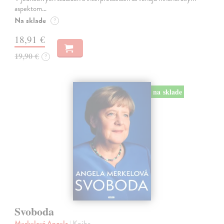
aspektom…
Na sklade
?
18,91 €
19,90 €
?
na sklade
Svoboda
Merkelová Angela
| Kniha