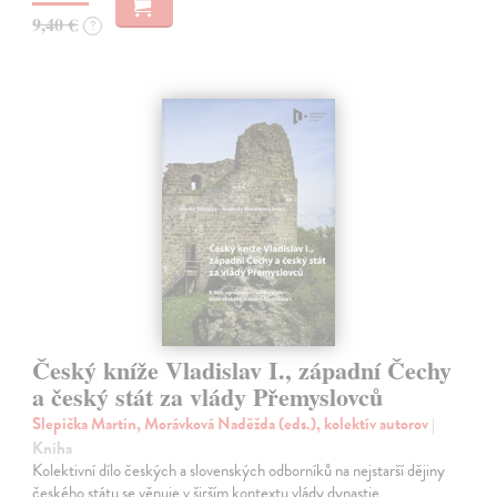
9,40 €
?
Český kníže Vladislav I., západní Čechy
a český stát za vlády Přemyslovců
Slepička Martin, Morávková Naděžda (eds.), kolektív autorov
|
Kniha
Kolektivní dílo českých a slovenských odborníků na nejstarší dějiny
českého státu se věnuje v širším kontextu vlády dynastie