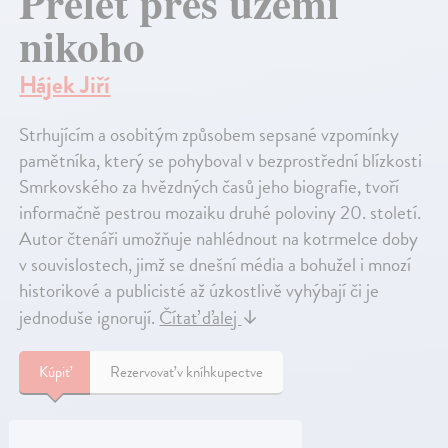
Přelet přes území
nikoho
Hájek Jiří
Strhujícím a osobitým způsobem sepsané vzpomínky
pamětníka, který se pohyboval v bezprostřední blízkosti
Smrkovského za hvězdných časů jeho biografie, tvoří
informačně pestrou mozaiku druhé poloviny 20. století.
Autor čtenáři umožňuje nahlédnout na kotrmelce doby
v souvislostech, jimž se dnešní média a bohužel i mnozí
historikové a publicisté až úzkostlivě vyhýbají či je
jednoduše ignorují.
Čítať ďalej
↓
Kúpiť
Rezervovať v kníhkupectve