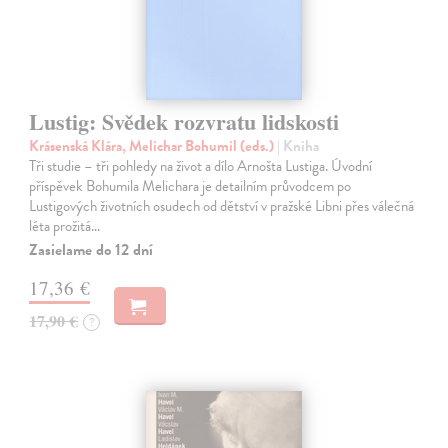
Lustig: Svědek rozvratu lidskosti
Krásenská Klára, Melichar Bohumil (eds.)
| Kniha
Tři studie – tři pohledy na život a dílo Arnošta Lustiga. Úvodní
příspěvek Bohumila Melichara je detailním průvodcem po
Lustigových životních osudech od dětství v pražské Libni přes válečná
léta prožitá…
Zasielame do 12 dní
17,36 €
17,90 €
?