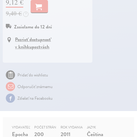
9,12 €
9,40 €
?
Zasielame do 12 dní
Pozrieť dostupnosť
v kníhkupectvách
Pridať do wishlistu
Odporučiť známemu
Zdielať na Facebooku
VYDAVATEĽ
POČET STRÁN
ROK VYDANIA
JAZYK
Epocha
200
2011
Čeština