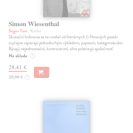
Simon Wiesenthal
Segev Tom
| Kniha
Skutoční hrdinovia sa na rozdiel od literárnych či filmových postáv
zvyčajne vzpierajú jednoduchým výkladom, popisom, kategorizáciám.
Bývajú nejednoznační, kontroverzní, silno polarizujú spoločnosť.
Na sklade
?
28,41 €
29,90 €
?