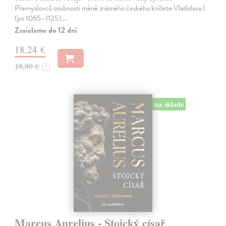
Přemyslovců osobnosti méně známého českého knížete Vladislava I.
(po 1065–1125).…
Zasielame do 12 dní
18,24 €
18,80 €
?
na sklade
Marcus Aurelius - Stoický císař