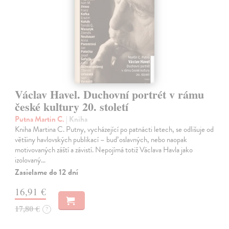
Václav Havel. Duchovní portrét v rámu
české kultury 20. století
Putna Martin C.
| Kniha
Kniha Martina C. Putny, vycházející po patnácti letech, se odlišuje od
většiny havlovských publikací – buď oslavných, nebo naopak
motivovaných záští a závistí. Nepojímá totiž Václava Havla jako
izolovaný…
Zasielame do 12 dní
16,91 €
17,80 €
?