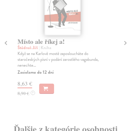
Místo ale říkej a!
Vá
sl
Štědroň Jiří
| Kniha
Když se na Karlově mostě zaposloucháte do
Bíl
staročeských písní v podání zarostlého vagabunda,
Krá
nenechte...
krá
Zasielame do 12 dní
Za
8,63 €
12
8,90 €
?
12
Ďalšie z kategórie osobnosti