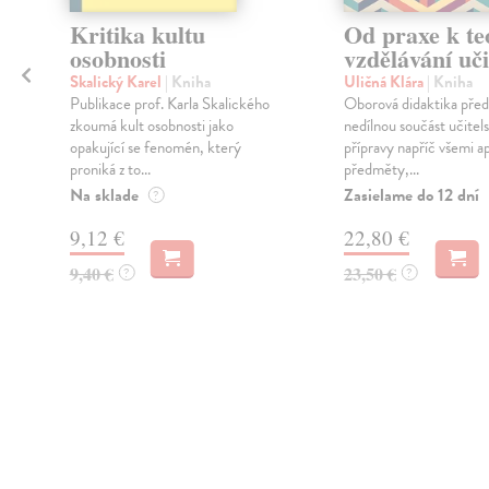
Kritika kultu
Od praxe k teo
osobnosti
vzdělávání uči
Skalický Karel
| Kniha
Uličná Klára
| Kniha
Publikace prof. Karla Skalického
Oborová didaktika před
zkoumá kult osobnosti jako
nedílnou součást učitel
opakující se fenomén, který
přípravy napříč všemi a
proniká z to...
předměty,...
Na sklade
Zasielame do 12 dní
?
9,12 €
22,80 €
9,40 €
23,50 €
?
?