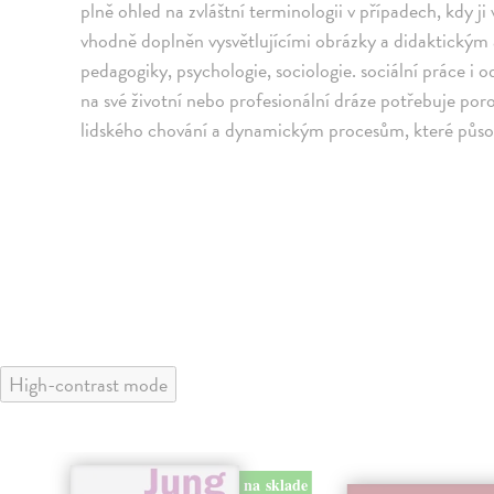
plně ohled na zvláštní terminologii v případech, kdy ji 
vhodně doplněn vysvětlujícími obrázky a didaktický
pedagogiky, psychologie, sociologie. sociální práce i
na své životní nebo profesionální dráze potřebuje p
lidského chování a dynamickým procesům, které působí
High-contrast mode
na sklade