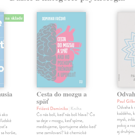
na sklade
musia
Cesta do mozgu a
Odvah
späť
Paul Gilb
Odvaha k s
Fričová Dominika
| Kniha
každého, k
ú ako
Čo nás bolí, keď nás bolí hlava? Čo
mysli, zvlá
iľudské
sa deje v mozgu, keď spíme,
pokoj a roz
osť a
meditujeme, športujeme alebo keď
aj druhým
sa horšie,
sme zamilovaní? ké chemické