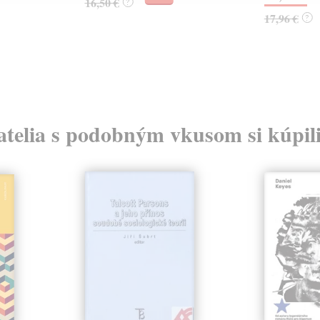
16,50 €
?
17,96 €
?
atelia s podobným vkusom si kúpili