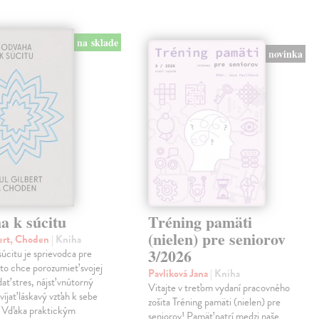
na sklade
novinka
a k súcitu
Tréning pamäti
(nielen) pre seniorov
ert, Choden
| Kniha
3/2026
úcitu je sprievodca pre
to chce porozumieť svojej
Pavlíková Jana
| Kniha
dať stres, nájsť vnútorný
Vitajte v treťom vydaní pracovného
víjať láskavý vzťah k sebe
zošita Tréning pamäti (nielen) pre
. Vďaka praktickým
seniorov! Pamäť patrí medzi naše