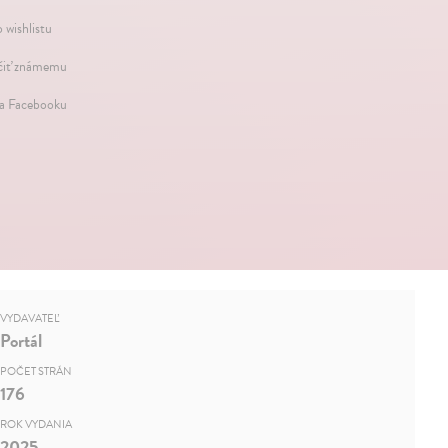
 wishlistu
iť známemu
na Facebooku
VYDAVATEĽ
Portál
POČET STRÁN
176
ROK VYDANIA
2025