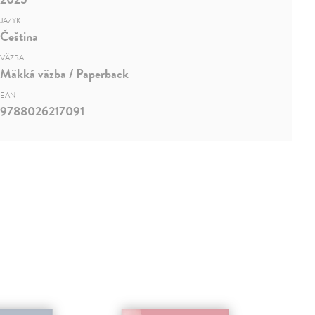
JAZYK
Čeština
VÄZBA
Mäkká väzba / Paperback
EAN
9788026217091