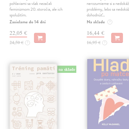
pohlaviami sa však nezačali
nerozumieme si a nedokáž
feminizmom 20. storočia, ale ich
problémy, lebo sa nedok
spolužitím.
dohodnúť…
Zasielame do 14 dní
Na sklade
?
22,05 €
16,44 €
24,50 €
16,95 €
?
?
na sklade