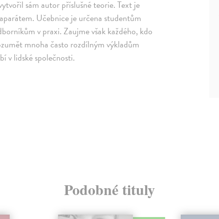
vytvořil sám autor příslušné teorie. Text je
m aparátem. Učebnice je určena studentům
 odborníkům v praxi. Zaujme však každého, kdo
orozumět mnoha často rozdílným výkladům
 v lidské společnosti.
Podobné tituly