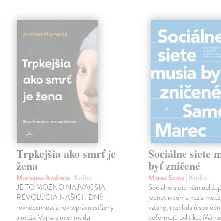
Trpkejšia ako smrť je
Sociálne siete 
žena
byť zničené
Marneros Andreas
| Kniha
Marec Samo
| Kniha
JE TO MOŽNO NAJVÄČŠIA
Sociálne siete nám ubližuj
REVOLÚCIA NAŠICH DNÍ:
jednotlivcom a kazia medz
rovnocennosť a rovnoprávnosť ženy
vzťahy, rozkladajú spoločn
a muža. Vojna a mier medzi
deformujú politiku. Máme 