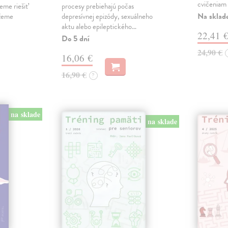
cvičeniam 
eme riešiť
procesy prebiehajú počas
Na sklad
ážeme
depresívnej epizódy, sexuálneho
aktu alebo epileptického…
22,41 
Do 5 dní
24,90 €
16,06 €
16,90 €
?
na sklade
na sklade