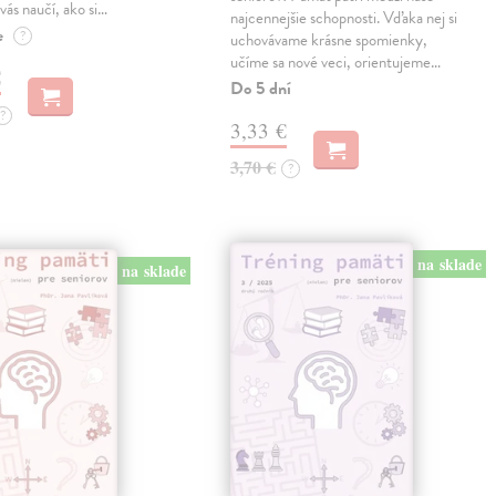
vás naučí, ako si…
najcennejšie schopnosti. Vďaka nej si
e
?
uchovávame krásne spomienky,
učíme sa nové veci, orientujeme…
€
Do 5 dní
?
3,33 €
3,70 €
?
na sklade
na sklade