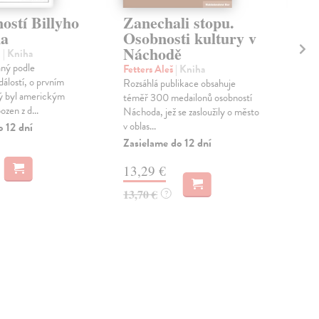
ostí Billyho
Zanechali stopu.
Kr
na
Osobnosti kultury v
vz
Náchodě
Me
l
| Kniha
os
ný podle
Fetters Aleš
| Kniha
ku
álostí, o prvním
Rozsáhlá publikace obsahuje
rý byl americkým
Vy
téměř 300 medailonů osobností
zen z d...
Náchoda, jež se zasloužily o město
Rud
v oblas...
o 12 dní
Ve s
Zasielame do 12 dní
týka
Vys
13,29 €
Měst
Zas
13,70 €
?
9,
10,