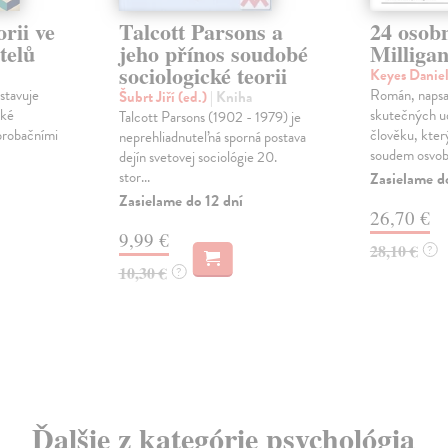
rii ve
Talcott Parsons a
24 osobn
telů
jeho přínos soudobé
Milliga
sociologické teorii
Keyes Danie
stavuje
Román, napsa
Šubrt Jiří (ed.)
| Kniha
ské
skutečných ud
Talcott Parsons (1902 - 1979) je
probačními
člověku, kte
neprehliadnuteľná sporná postava
soudem osvobo
dejín svetovej sociológie 20.
stor...
Zasielame d
Zasielame do 12 dní
26,70 €
9,99 €
28,10 €
?
10,30 €
?
Ďalšie z kategórie psychológia