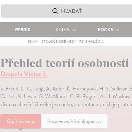
REBRÍK
KNIHY
BOOKS
KNIHY
-
SPOLOČENSKÉ VEDY
-
PSYCHOLÓGIA
Přehled teorií osobnosti
Drapela Victor J.
S. Freud, C. G. Jung, A. Adler, K. Horneyová, H. S. Sullivan, E
Cattell, K. Lewin, G. W. Allport, C. R. Rogers, A. H. Maslow, 
vlivu na chování člověka je mnoho, a orientace v nich je proto
Kúpiť
na webe
Rezervovať v kníhkupectve