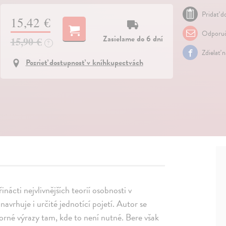
Pridať do
15,42 €
Odporuč
Zasielame do 6 dní
15,90 €
?
Zdielať 
Pozrieť dostupnosť v kníhkupectvách
nácti nejvlivnějších teorií osobnosti v
navrhuje i určité jednotící pojetí. Autor se
orné výrazy tam, kde to není nutné. Bere však