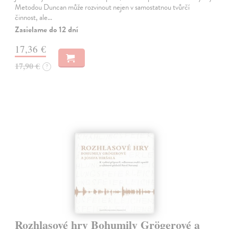
Metodou Duncan může rozvinout nejen v samostatnou tvůrčí
činnost, ale…
Zasielame do 12 dní
17,36 €
17,90 €
?
Rozhlasové hry Bohumily Grögerové a