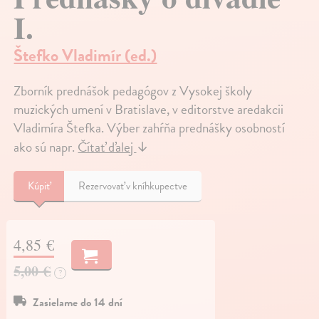
I.
Štefko Vladimír (ed.)
Zborník prednášok pedagógov z Vysokej školy
muzických umení v Bratislave, v editorstve aredakcii
Vladimíra Štefka. Výber zahŕňa prednášky osobností
ako sú napr.
Čítať ďalej
↓
Kúpiť
Rezervovať v kníhkupectve
4,85 €
5,00 €
?
Zasielame do 14 dní