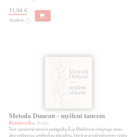
31,04 €
32,00 €
?
Metoda Duncan - myšlení tancem
Blažíčková Eva
| Kniha
Text významné taneční pedagožky Evy Blažíčkové ozřejmuje tanec
jako svébytnou uměleckou disciplínu, která se prostřednictvím výuky