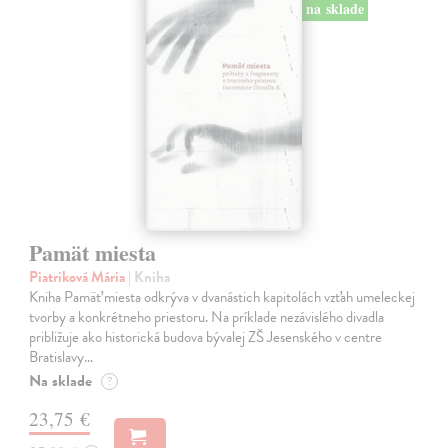
na sklade
Pamät miesta
Piatriková Mária
| Kniha
Kniha Pamäť miesta odkrýva v dvanástich kapitolách vzťah umeleckej
tvorby a konkrétneho priestoru. Na príklade nezávislého divadla
približuje ako historická budova bývalej ZŠ Jesenského v centre
Bratislavy…
Na sklade
?
23,75 €