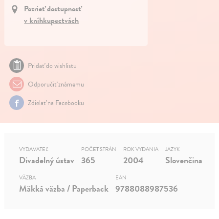
Pozrieť dostupnosť
v kníhkupectvách
Pridať do wishlistu
Odporučiť známemu
Zdielať na Facebooku
VYDAVATEĽ
POČET STRÁN
ROK VYDANIA
JAZYK
Divadelný ústav
365
2004
Slovenčina
VÄZBA
EAN
Mäkká väzba / Paperback
9788088987536