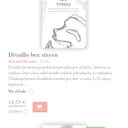
Divadlo bez stresu
Mihálek Miroslav
| Kniha
Divadlo bez stresu je praktická príručka pre učiteľov, lektorov a
rodičov, ktorí chcú robiť divadlo s deťmi jednoducho a s radosťou.
Obsahuje hotové divadelné scenáre pre deti vo veku 5-12 rokov,
doplnené…
Na sklade
?
14,55 €
15,00 €
?