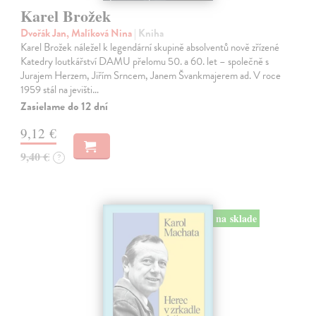
Karel Brožek
Dvořák Jan, Malíková Nina
| Kniha
Karel Brožek náležel k legendární skupině absolventů nově zřízené
Katedry loutkářství DAMU přelomu 50. a 60. let – společně s
Jurajem Herzem, Jiřím Srncem, Janem Švankmajerem ad. V roce
1959 stál na jevišti…
Zasielame do 12 dní
9,12 €
9,40 €
?
na sklade