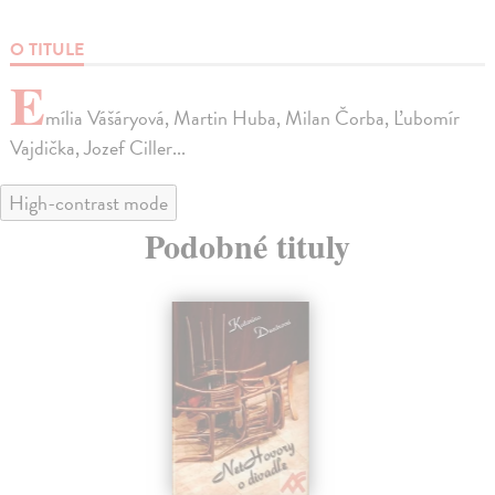
O TITULE
E
mília Vášáryová, Martin Huba, Milan Čorba, Ľubomír
Vajdička, Jozef Ciller...
High-contrast mode
Podobné tituly