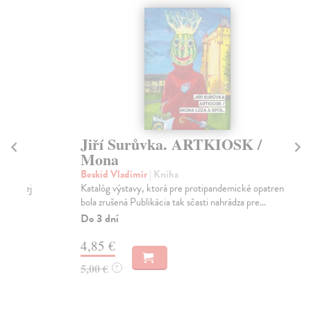
Jiří Surůvka. ARTKIOSK /
Ma
Mona
p
Beskid Vladimír
| Kniha
Ho
Katalóg výstavy, ktorá pre protipandemické opatrenia
Výb
bola zrušená Publikácia tak sčasti nahrádza pre...
Na
Do 3 dní
4,
4,85 €
4,
5,00 €
?