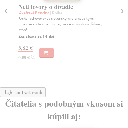
NetHovory o divadle
Sl
st
Ducárová Katarína
| Kniha
Kniha rozhovorov so slovenskými dramatickými
Št
umelcami o tvorbe, živote, osude a mnohom ďalšom,
Odb
ktoré...
Div
...
Zasielame do 14 dní
Za
5,82 €
7,
6,00 €
?
7,
High-contrast mode
Čitatelia s podobným vkusom si
kúpili aj: