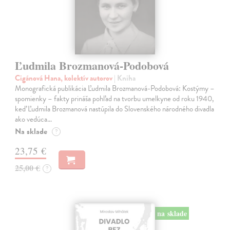
Ľudmila Brozmanová-Podobová
Cigánová Hana, kolektív autorov
| Kniha
Monografická publikácia Ľudmila Brozmanová-Podobová: Kostýmy –
spomienky – fakty prináša pohľad na tvorbu umelkyne od roku 1940,
keď Ľudmila Brozmanová nastúpila do Slovenského národného divadla
ako vedúca…
Na sklade
?
23,75 €
25,00 €
?
na sklade