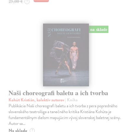
25,00 €
?
na sklade
Naši choreografi baletu a ich tvorba
Kohút Kristián, kolektív autorov
| Kniha
Publikácia Naši choreografi baletu a ich tvorba z pera popredného
slovenského teatrológa a tanečného kritika Kristiána Kohúta je
fundamentálnym dielom mapujúcim vývoj slovenskej baletnej scény.
Autor sa…
Na sklade
?