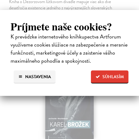
Kniha o Dezorzovom lútkovom divadle mapuje viac ako dve
desaťročia existencie jedného z najvýraznejších slovenských
nezávislých bábkových súborov. Obsahuje fotografie, spomienky,
výtvarné návrhy, texty…
Príjmete naše cookies?
Na sklade
?
K prevádzke internetového kníhkupectva Artforum
17,75 €
využívame cookies slúžiace na zabezpečenie a meranie
18,30 €
?
funkčnosti, marketingové účely a zaistenie vášho
maximálneho pohodlia a spokojnosti.
NASTAVENIA
SÚHLASÍM