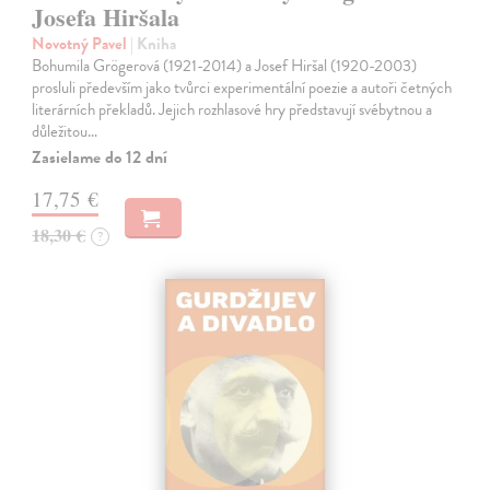
Josefa Hiršala
Novotný Pavel
| Kniha
Bohumila Grögerová (1921-2014) a Josef Hiršal (1920-2003)
prosluli především jako tvůrci experimentální poezie a autoři četných
literárních překladů. Jejich rozhlasové hry představují svébytnou a
důležitou…
Zasielame do 12 dní
17,75 €
18,30 €
?