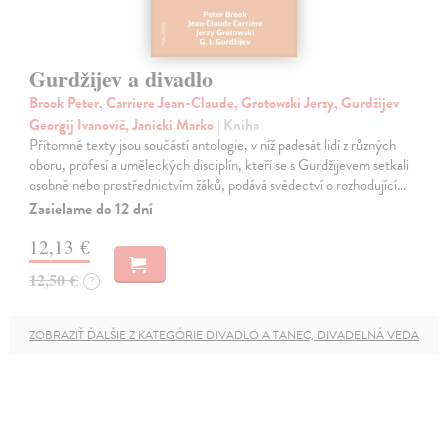
Gurdžijev a divadlo
Brook Peter, Carriere Jean-Claude, Grotowski Jerzy, Gurdžijev
Georgij Ivanovič, Janicki Marko
| Kniha
Přítomné texty jsou součástí antologie, v níž padesát lidí z různých
oboru, profesí a uměleckých disciplín, kteří se s Gurdžijevem setkali
osobně nebo prostřednictvím žáků, podává svědectví o rozhodující…
Zasielame do 12 dní
12,13 €
12,50 €
?
ZOBRAZIŤ ĎALŠIE Z KATEGÓRIE DIVADLO A TANEC, DIVADELNÁ VEDA