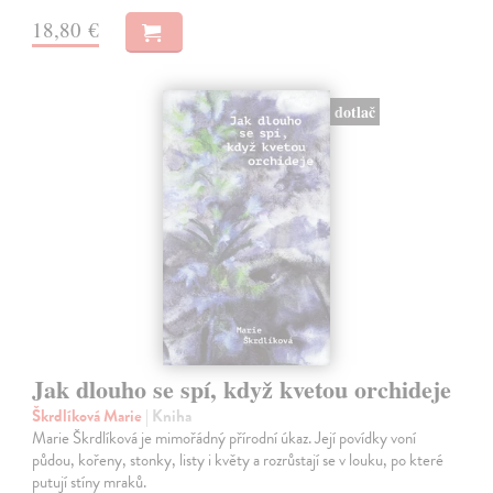
18,80 €
dotlač
Jak dlouho se spí, když kvetou orchideje
Škrdlíková Marie
| Kniha
Marie Škrdlíková je mimořádný přírodní úkaz. Její povídky voní
půdou, kořeny, stonky, listy i květy a rozrůstají se v louku, po které
putují stíny mraků.