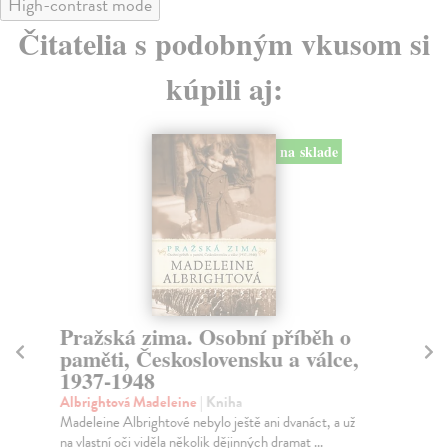
High-contrast mode
Čitatelia s podobným vkusom si
kúpili aj:
na sklade
Pražská zima. Osobní příběh o
S
paměti, Československu a válce,
Hej
1937-1948
Dru
věn
Albrightová Madeleine
| Kniha
Za
Madeleine Albrightové nebylo ještě ani dvanáct, a už
na vlastní oči viděla několik dějinných dramat ...