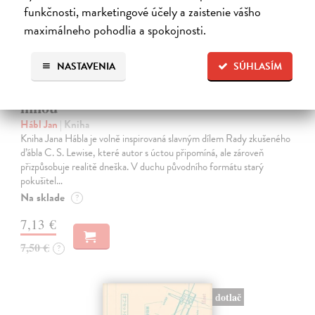
funkčnosti, marketingové účely a zaistenie vášho
maximálneho pohodlia a spokojnosti.
NASTAVENIA
SÚHLASÍM
S ďáblem se nebavím. Ale on se baví se
mnou
Hábl Jan
| Kniha
Kniha Jana Hábla je volně inspirovaná slavným dílem Rady zkušeného
ďábla C. S. Lewise, které autor s úctou připomíná, ale zároveň
přizpůsobuje realitě dneška. V duchu původního formátu starý
pokušitel…
Na sklade
?
7,13 €
7,50 €
?
dotlač