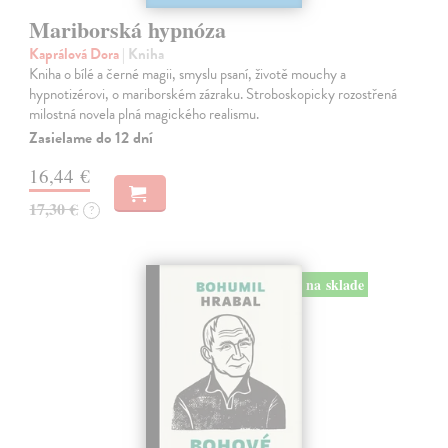
Mariborská hypnóza
Kaprálová Dora
| Kniha
Kniha o bílé a černé magii, smyslu psaní, životě mouchy a
hypnotizérovi, o mariborském zázraku. Stroboskopicky rozostřená
milostná novela plná magického realismu.
Zasielame do 12 dní
16,44 €
17,30 €
?
na sklade