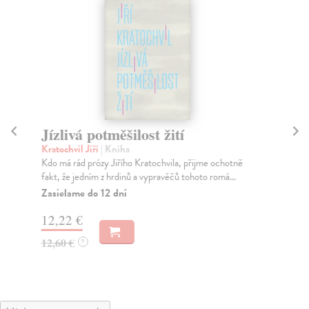
Jízlivá potměšilost žití
P
Kratochvil Jiří
| Kniha
Pad
Kdo má rád prózy Jiřího Kratochvila, přijme ochotně
Kni
fakt, že jedním z hrdinů a vypravěčů tohoto romá...
his
roz
Zasielame do 12 dní
Na
12,22 €
12
12,60 €
?
12