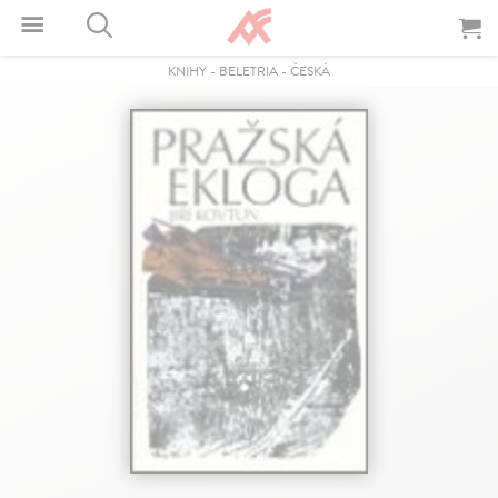
KNIHY
-
BELETRIA
-
ČESKÁ