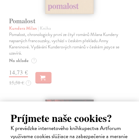
Pomalost
Kundera Milan
| Kniha
Pomalost, chronologicky první ze čtyř románů Milana Kundery
napsaných francouzsky, vychází v českém překladu Anny
Kareninové. Vydávání Kunderových románů v českém jazyce se
uzavírá.
Na sklade
?
14,73 €
15,50 €
?
na sklade
Príjmete naše cookies?
K prevádzke internetového kníhkupectva Artforum
využívame cookies slúžiace na zabezpečenie a meranie