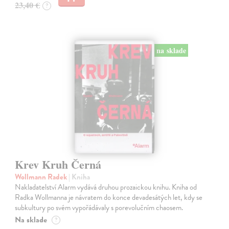
23,40 €
?
na sklade
Krev Kruh Černá
Wollmann Radek
| Kniha
Nakladatelství Alarm vydává druhou prozaickou knihu. Kniha od
Radka Wollmanna je návratem do konce devadesátých let, kdy se
subkultury po svém vypořádávaly s porevolučním chaosem.
Na sklade
?