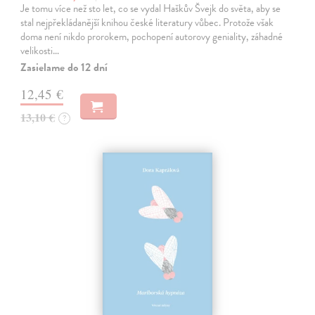
Je tomu více než sto let, co se vydal Haškův Švejk do světa, aby se
stal nejpřekládanější knihou české literatury vůbec. Protože však
doma není nikdo prorokem, pochopení autorovy geniality, záhadné
velikosti…
Zasielame do 12 dní
12,45 €
13,10 €
?