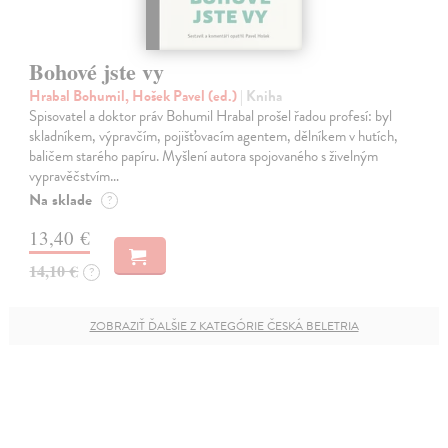
Bohové jste vy
Hrabal Bohumil, Hošek Pavel (ed.)
| Kniha
Spisovatel a doktor práv Bohumil Hrabal prošel řadou profesí: byl
skladníkem, výpravčím, pojišťovacím agentem, dělníkem v hutích,
baličem starého papíru. Myšlení autora spojovaného s živelným
vypravěčstvím…
Na sklade
?
13,40 €
14,10 €
?
ZOBRAZIŤ ĎALŠIE Z KATEGÓRIE ČESKÁ BELETRIA