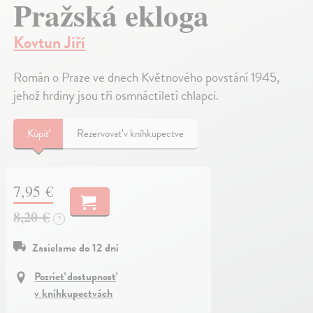
Pražská ekloga
Kovtun Jiří
Román o Praze ve dnech Květnového povstání 1945,
jehož hrdiny jsou tři osmnáctiletí chlapci.
Kúpiť
Rezervovať v kníhkupectve
7,95 €
8,20 €
?
Zasielame do 12 dní
Pozrieť dostupnosť
v kníhkupectvách