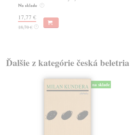
14
Na sklade
?
15
17,77 €
18,70 €
?
Ďalšie z kategórie česká beletria
na sklade