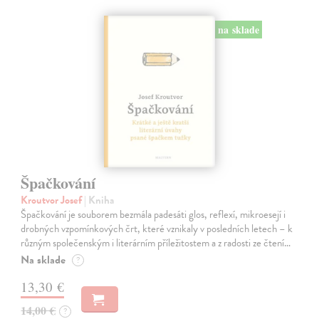
na sklade
Špačkování
Kroutvor Josef
| Kniha
Špačkování je souborem bezmála padesáti glos, reflexí, mikroesejí i
drobných vzpomínkových črt, které vznikaly v posledních letech – k
různým společenským i literárním příležitostem a z radosti ze čtení…
Na sklade
?
13,30 €
14,00 €
?