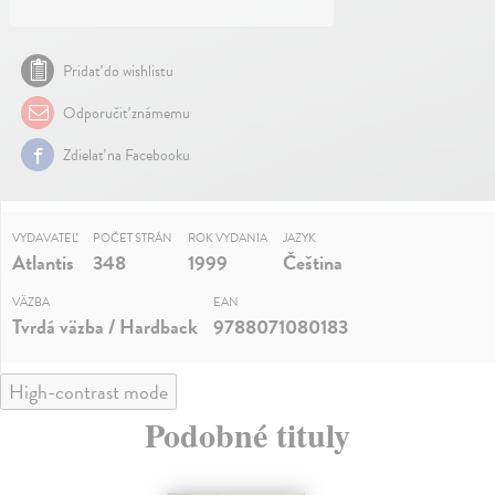
Pridať do wishlistu
Odporučiť známemu
Zdielať na Facebooku
VYDAVATEĽ
POČET STRÁN
ROK VYDANIA
JAZYK
Atlantis
348
1999
Čeština
VÄZBA
EAN
Tvrdá väzba / Hardback
9788071080183
High-contrast mode
Podobné tituly