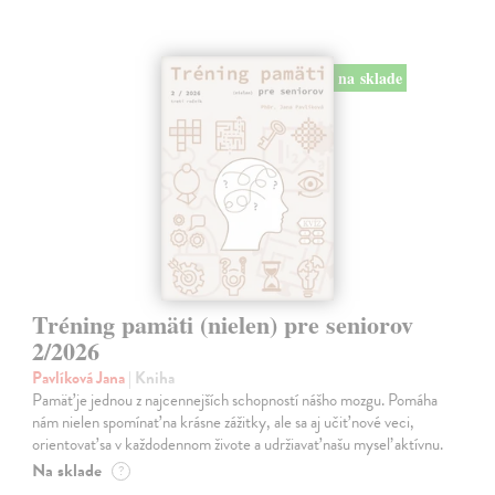
na sklade
Tréning pamäti (nielen) pre seniorov
2/2026
Pavlíková Jana
| Kniha
Pamäť je jednou z najcennejších schopností nášho mozgu. Pomáha
nám nielen spomínať na krásne zážitky, ale sa aj učiť nové veci,
orientovať sa v každodennom živote a udržiavať našu myseľ aktívnu.
Na sklade
?