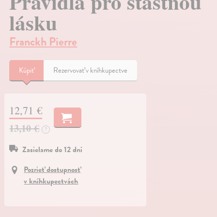
Pravidla pro šťastnou
lásku
Franckh Pierre
Kúpiť
Rezervovať v kníhkupectve
12,71 €
13,10 €
?
Zasielame do 12 dní
Pozrieť dostupnosť
v kníhkupectvách