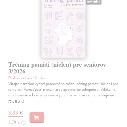
novinka
Tréning pamäti (nielen) pre seniorov
3/2026
Pavlíková Jana
| Kniha
Vitajte v treťom vydaní pracovného zošita Tréning pamäti (nielen) pre
seniorov! Pamäť patrí medzi naše najcennejšie schopnosti. Vďaka nej
si uchovávame krásne spomienky, učíme sa nové veci, orientujeme…
Do 5 dní
3,33 €
3,70 €
?