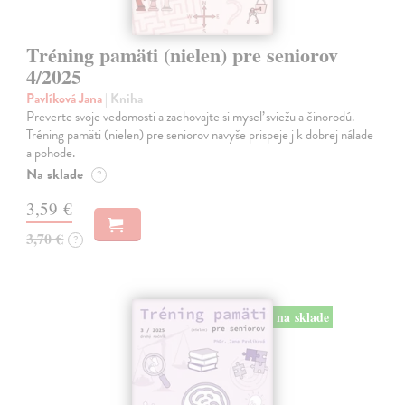
Tréning pamäti (nielen) pre seniorov
4/2025
Pavlíková Jana
| Kniha
Preverte svoje vedomosti a zachovajte si myseľ sviežu a činorodú.
Tréning pamäti (nielen) pre seniorov navyše prispeje j k dobrej nálade
a pohode.
Na sklade
?
3,59 €
3,70 €
?
na sklade