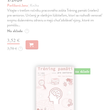
Pavlíková Jana
| Kniha
Vitajte v treťom ročníku pracovného zošita Tréning pamäti (nielen)
pre seniorov. Určený je všetkým lúštiteľom, ktorí sa rozhodli venovať
svojmu duševnému zdraviu a majú chuť zdolávať výzvy, ktoré im
pomôžu…
Na sklade
?
3,52 €
3,70 €
?
na sklade