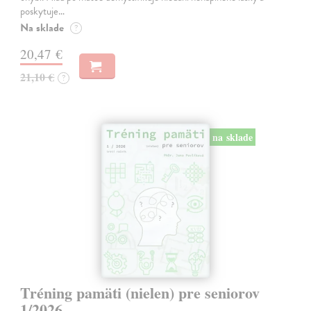
poskytuje…
Na sklade
?
20,47 €
21,10 €
?
na sklade
Tréning pamäti (nielen) pre seniorov
1/2026