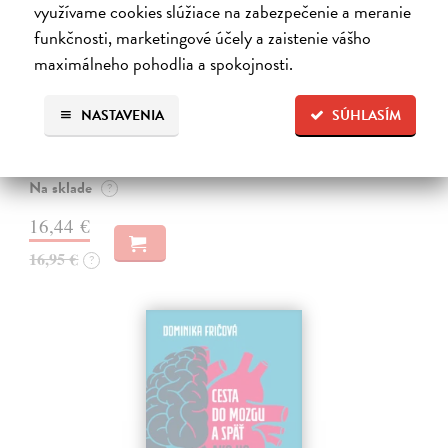
využívame cookies slúžiace na zabezpečenie a meranie
funkčnosti, marketingové účely a zaistenie vášho
Sociálne siete musia byť zničené
maximálneho pohodlia a spokojnosti.
Marec Samo
| Kniha
Sociálne siete nám ubližujú ako jednotlivcom a kazia medziľudské
NASTAVENIA
SÚHLASÍM
vzťahy, rozkladajú spoločnosť a deformujú politiku. Máme sa horšie,
nerozumieme si a nedokážeme riešiť problémy, lebo sa nedokážeme
dohodnúť…
Na sklade
?
16,44 €
16,95 €
?