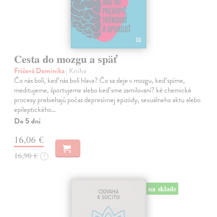
Cesta do mozgu a späť
Fričová Dominika
| Kniha
Čo nás bolí, keď nás bolí hlava? Čo sa deje v mozgu, keď spíme,
meditujeme, športujeme alebo keď sme zamilovaní? ké chemické
procesy prebiehajú počas depresívnej epizódy, sexuálneho aktu alebo
epileptického…
Do 5 dní
16,06 €
16,90 €
?
na sklade