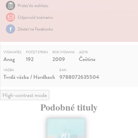
Pridať do wishlistu
Odporučiť známemu
Zdielať na Facebooku
VYDAVATEĽ
POČET STRÁN
ROK VYDANIA
JAZYK
Anag
192
2009
Čeština
VÄZBA
EAN
Tvrdá väzba / Hardback
9788072635504
High-contrast mode
Podobné tituly