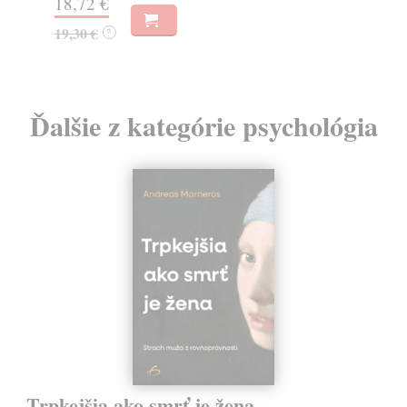
18,72 €
10
19,30 €
?
11
Ďalšie z kategórie psychológia
Trpkejšia ako smrť je žena