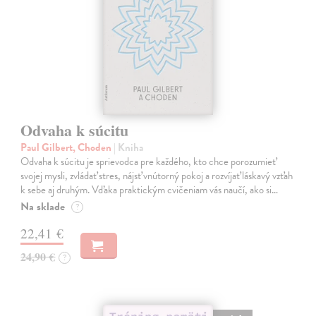
Odvaha k súcitu
Paul Gilbert, Choden
| Kniha
Odvaha k súcitu je sprievodca pre každého, kto chce porozumieť
svojej mysli, zvládať stres, nájsť vnútorný pokoj a rozvíjať láskavý vzťah
k sebe aj druhým. Vďaka praktickým cvičeniam vás naučí, ako si…
Na sklade
?
22,41 €
24,90 €
?