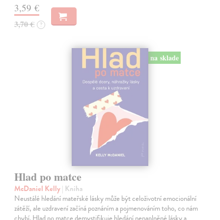
3,59 €
3,70 €
?
na sklade
Hlad po matce
McDaniel Kelly
| Kniha
Neustálé hledání mateřské lásky může být celoživotní emocionální
zátěží, ale uzdravení začíná poznáním a pojmenováním toho, co nám
chybí. Hlad po matce demystifikuje hledání nenaplněné lásky a