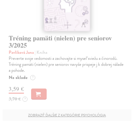
Tréning pamäti (nielen) pre seniorov
3/2025
Pavlíková Jana
| Kniha
Preverte svoje vedomosti a zachovajte si myseľ sviežu a činorodú.
Tréning pamäti (nielen) pre seniorov navyše prispeje j k dobrej nálade
a pohode.
Na sklade
?
3,59 €
3,70 €
?
ZOBRAZIŤ ĎALŠIE Z KATEGÓRIE PSYCHOLÓGIA