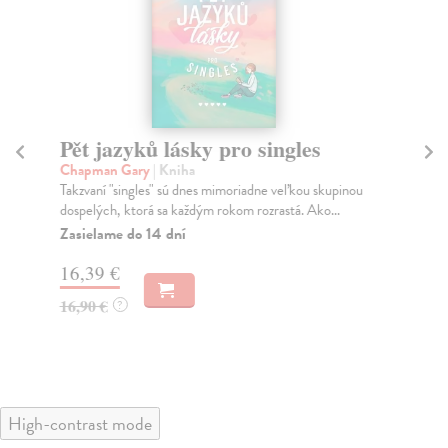
Pět jazyků lásky pro singles
A
Chapman Gary
| Kniha
Co
Takzvaní "singles" sú dnes mimoriadne veľkou skupinou
Vzt
dospelých, ktorá sa každým rokom rozrastá. Ako...
Psy
Zasielame do 14 dní
Do
16,39 €
16
16,90 €
16
?
High-contrast mode