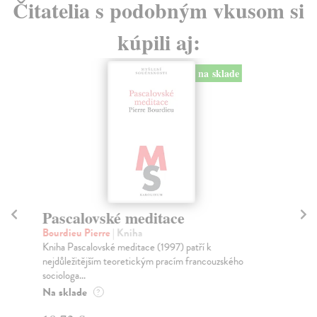
Čitatelia s podobným vkusom si
kúpili aj:
na sklade
Pascalovské meditace
Pr
šk
Bourdieu Pierre
| Kniha
Kniha Pascalovské meditace (1997) patří k
Mi
nejdůležitějším teoretickým pracím francouzského
Pub
sociologa...
pra
Na sklade
Za
?