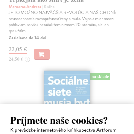
Marneros Andreas
| Kniha
JE TO MOŽNO NAJVÄČŠIA REVOLÚCIA NAŠICH DNÍ:
rovnocennosť a rovnoprávnosť ženy a muža. Vojna a mier medzi
pohlaviami sa však nezačali feminizmom 20. storočia, ale ich
spolužitím.
Zasielame do 14 dní
22,05 €
24,50 €
?
na sklade
Príjmete naše cookies?
K prevádzke internetového kníhkupectva Artforum