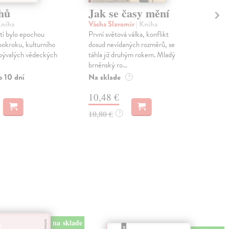
hů
Jak se časy mění
Žá
po
Kniha
Vácha Slavomír
| Kniha
tí bylo epochou
První světová válka, konflikt
Nes
okroku, kulturního
dosud nevídaných rozměrů, se
Nev
ebývalých vědeckých
táhla již druhým rokem. Mladý
vždy
brněnský ro...
váše
poms
o 10 dní
Na sklade
?
Zas
10,48 €
14
10,80 €
?
14,
na sklade