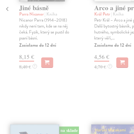
Jiné básně
Arco a jiné p
Parra Nicanor
| Kniha
Král Petr
| Kniha
Nicanor Parra (1914–2018)
Petr Král – Arco a jiné 
nikdy není tam, kde se na něj
Další bytostný básník, p
čeká. Fyzik, který se pustil do
hutného, symbolické ja
psaní básní.
který věří,...
Zasielame do 12 dní
Zasielame do 12 dní
8,15 €
4,56 €
8,40 €
4,70 €
?
?
na sklade