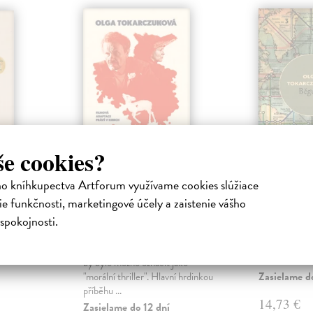
še cookies?
ho kníhkupectva Artforum využívame cookies slúžiace
hy
Svůj vůz i pluh veď
Běguni
přes kosti mrtvých
e funkčnosti, marketingové účely a zaistenie vášho
niha
Tokarczukov
(mäkká väzba)
ti v jediné
Román, které
spokojnosti.
: Král
zasvětila tři r
Tokarczuková Olga
| Kniha
mus jako
odvážným díl
Nový román Olgy Tokarczukové
hodně o sobě a
by bylo možno označit jako
Zasielame d
"morální thriller". Hlavní hrdinkou
příběhu ...
14,73 €
Zasielame do 12 dní