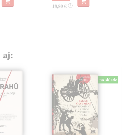
18,80 €
18,
?
 aj:
na sklade