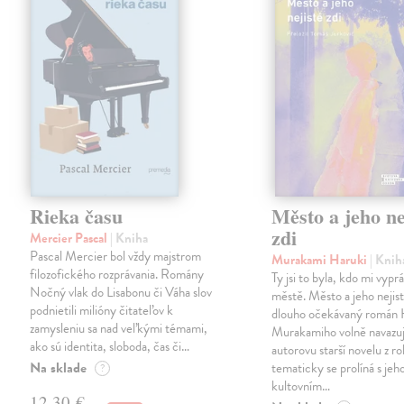
Rieka času
Město a jeho ne
zdi
Mercier Pascal
| Kniha
Pascal Mercier bol vždy majstrom
Murakami Haruki
| Knih
filozofického rozprávania. Romány
Ty jsi to byla, kdo mi vypr
Nočný vlak do Lisabonu či Váha slov
městě. Město a jeho nejist
podnietili milióny čitateľov k
dlouho očekávaný román 
zamysleniu sa nad veľkými témami,
Murakamiho volně navazuj
ako sú identita, sloboda, čas či…
autorovu starší novelu z r
Na sklade
tematicky se prolíná s jeh
?
kultovním…
12,30 €