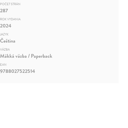
POČET STRÁN
287
ROK VYDANIA
2024
JAZYK
Čeština
VÄZBA
Mäkká väzba / Paperback
EAN
9788027522514