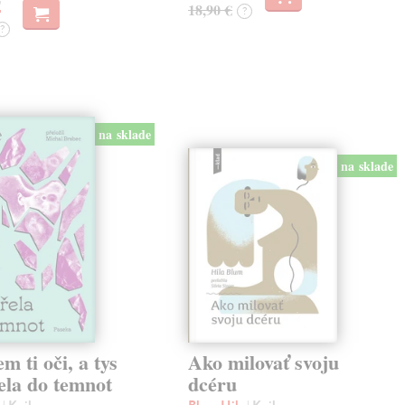
18,90 €
?
?
na sklade
na sklade
em ti oči, a tys
Ako milovať svoju
ela do temnot
dcéru