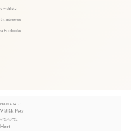
o wishlistu
čiť známemu
 na Facebooku
PREKLADATEĽ
Vidlák Petr
VYDAVATEĽ
Host