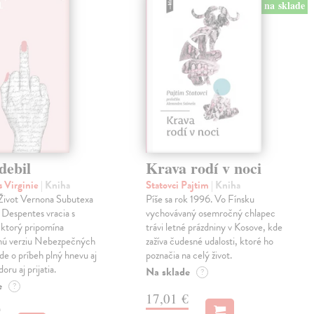
na sklade
debil
Krava rodí v noci
 Virginie
| Kniha
Statovci Pajtim
| Kniha
i Život Vernona Subutexa
Píše sa rok 1996. Vo Fínsku
e Despentes vracia s
vychovávaný osemročný chlapec
ktorý pripomína
trávi letné prázdniny v Kosove, kde
snú verziu Nebezpečných
zažíva čudesné udalosti, ktoré ho
Ide o príbeh plný hnevu aj
poznačia na celý život.
oru aj prijatia.
Na sklade
?
e
?
17,01 €
€