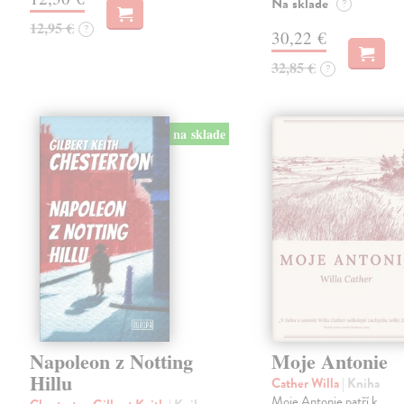
Na sklade
?
12,95 €
?
30,22 €
32,85 €
?
na sklade
Napoleon z Notting
Moje Antonie
Hillu
Cather Willa
| Kniha
Moje Antonie patří k