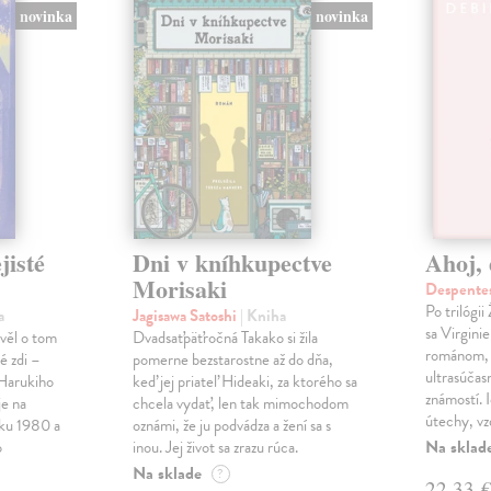
novinka
novinka
jisté
Dni v kníhkupectve
Ahoj, 
Morisaki
Despentes
Po trilógi
a
Jagisawa Satoshi
| Kniha
sa Virgini
ávěl o tom
Dvadsaťpäťročná Takako si žila
románom, 
é zdi –
pomerne bezstarostne až do dňa,
ultrasúča
Harukiho
keď jej priateľ Hideaki, za ktorého sa
známostí. 
e na
chcela vydať, len tak mimochodom
útechy, vzd
oku 1980 a
oznámi, že ju podvádza a žení sa s
Na sklad
o
inou. Jej život sa zrazu rúca.
Na sklade
?
22,33 