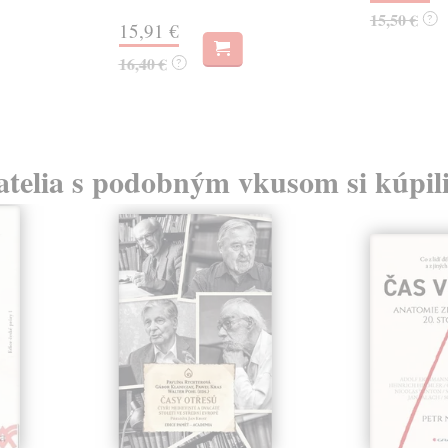
15,50 €
?
15,91 €
16,40 €
?
atelia s podobným vkusom si kúpili