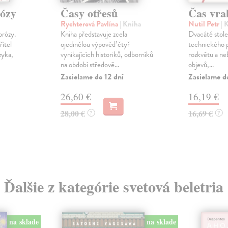
rózy
Časy otřesů
Čas vra
Rychterová Pavlína
| Kniha
Nutil Petr
| 
prózy.
Kniha představuje zcela
Dvacáté stole
řítel
ojedinělou výpověď čtyř
technického p
zyka,
vynikajících historiků, odborníků
rozkvětu a n
na období středově...
objevů,...
Zasielame do 12 dní
Zasielame d
26,60 €
16,19 €
28,00 €
16,69 €
?
?
Ďalšie z kategórie svetová beletria
na sklade
na sklade