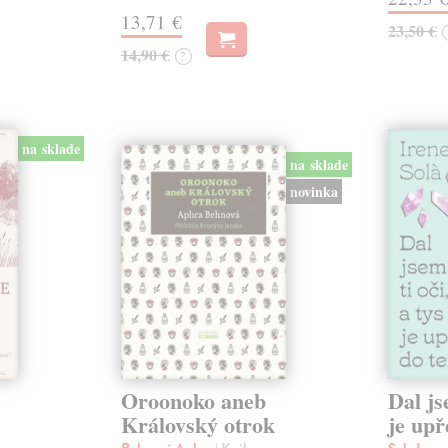
13,71 €
23,50 €
14,90 €
?
na sklade
na sklade
novinka
Oroonoko aneb
Dal js
Královský otrok
je upř