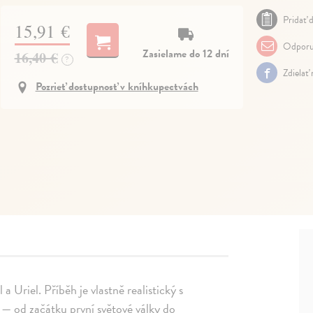
Pridať d
15,91 €
Odporu
Zasielame do 12 dní
16,40 €
?
Zdielať
Pozrieť dostupnosť v kníhkupectvách
 a Uriel. Příběh je vlastně realistický s
 — od začátku první světové války do