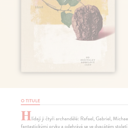
O TITULE
H
lídají ji čtyři archandělé: Rafael, Gabriel, Michael
fantastickými prvky a odehrává se ve dvacátém století