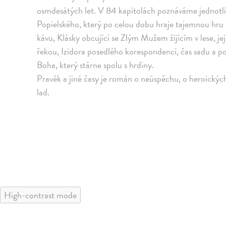
osmdesátých let. V 84 kapitolách poznáváme jednotli
Popielského, který po celou dobu hraje tajemnou hru
kávu, Klásky obcující se Zlým Mužem žijícím v lese, je
řekou, Izidora posedlého korespondencí, čas sadu a
Boha, který stárne spolu s hrdiny.
Pravěk a jiné časy je román o neúspěchu, o heroický
lad.
High-contrast mode