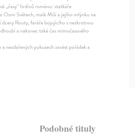
vé „časy“ hrdinů románu: statkáře
 o Osmi Světech, malé Míši a jejího mlýnku na
jí dcery Routy, faráře bojujícího s nezkrotnou
 podhoubí a nakonec také čas mimočasového
ch a nezdařených pokusech zavést pořádek a
Podobné tituly