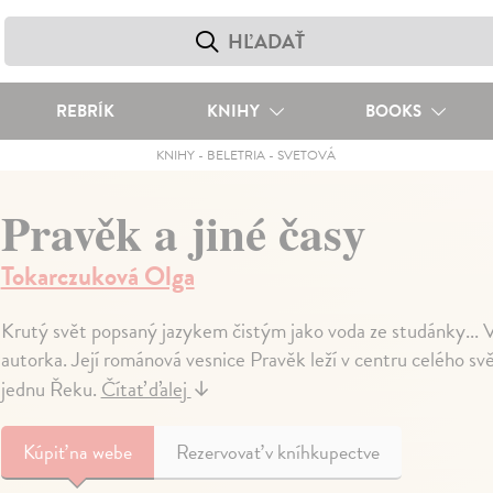
REBRÍK
KNIHY
BOOKS
KNIHY
-
BELETRIA
-
SVETOVÁ
Pravěk a jiné časy
Tokarczuková Olga
Krutý svět popsaný jazykem čistým jako voda ze studánky... Vě
autorka. Její románová vesnice Pravěk leží v centru celého svě
jednu Řeku.
Čítať ďalej
↓
Kúpiť
na webe
Rezervovať v kníhkupectve