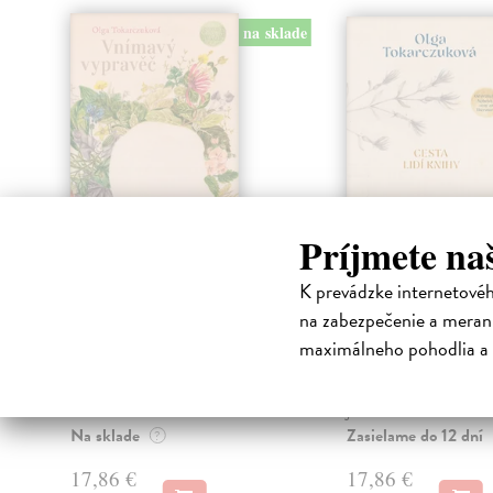
na sklade
Príjmete na
K prevádzke internetové
Vnímavý vypravěč
Cesta lidí Kni
na zabezpečenie a merani
Tokarczuková Olga
| Kniha
Tokarczuková Olga
| K
Pozvánka do spisovatelské
Podstata lidské moudros
maximálneho pohodlia a 
laboratoře polské prozaičky a
knize Francie, rok 1685
nobelistky Olgy Tokarczukové.
Slunce zavádí katolicis
Velká literatu...
jed...
Na sklade
Zasielame do 12 dní
?
17,86 €
17,86 €