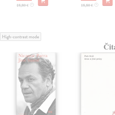
18,80 €
18,80 €
?
?
High-contrast mode
Čit