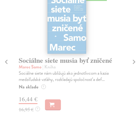
Sociálne siete musia byť zničené
S
K
Marec Samo
| Kniha
Sociálne siete nám ubližujú ako jednotlivcom a kazia
Mik
medziľudské vzťahy, rozkladajú spoločnosť a def...
Mon
o k
Na sklade
?
Na
16,44 €
23
16,95 €
?
24