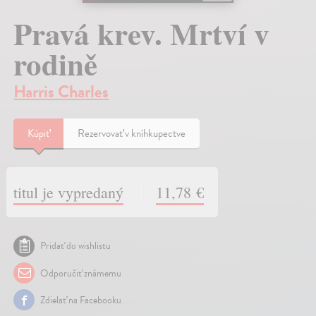
Pravá krev. Mrtví v
rodině
Harris Charles
Kúpiť
Rezervovať v kníhkupectve
titul je vypredaný
11,78 €
Pridať do wishlistu
Odporučiť známemu
Zdielať na Facebooku