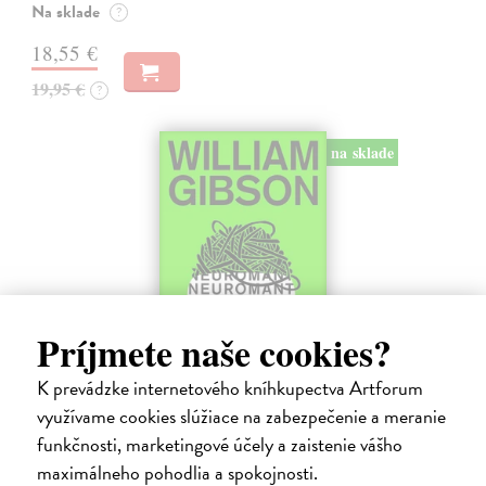
Na sklade
?
18,55 €
19,95 €
?
na sklade
Príjmete naše cookies?
K prevádzke internetového kníhkupectva Artforum
využívame cookies slúžiace na zabezpečenie a meranie
Neuromant
funkčnosti, marketingové účely a zaistenie vášho
Gibson William
| Kniha
maximálneho pohodlia a spokojnosti.
Základné dielo kyberpunku, klasika sci-fi a jedna z najsilnejších vízií