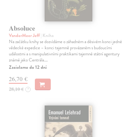
Absoluce
VanderMeer Jeff
| Kniha
Na začátku knihy se dozvídáme o záhadném a děsivém konci jedné
vědecké expedice – konci tajemně provázaném s budoucími
událostmi a s manipulativními praktikami tajemné státní agentury
známé jako Centrála.…
Zasielame do 12 dní
26,70 €
28,10 €
?