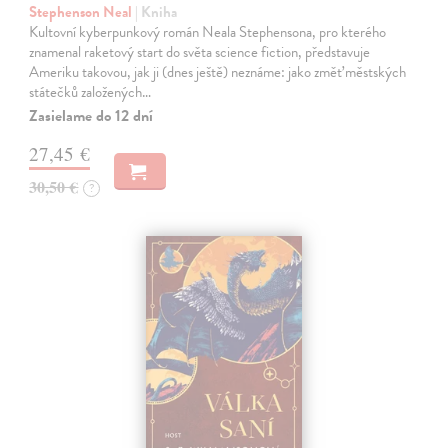
Stephenson Neal
| Kniha
Kultovní kyberpunkový román Neala Stephensona, pro kterého
znamenal raketový start do světa science fiction, představuje
Ameriku takovou, jak ji (dnes ještě) neznáme: jako změť městských
státečků založených…
Zasielame do 12 dní
27,45 €
30,50 €
?