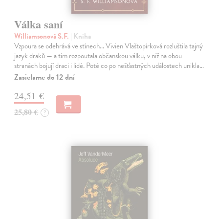
Válka saní
Williamsonová S.F.
| Kniha
Vzpoura se odehrává ve stínech… Vivien Vlaštopírková rozluštila tajný
jazyk draků — a tím rozpoutala občanskou válku, v níž na obou
stranách bojují draci i lidé. Poté co po nešťastných událostech unikla…
Zasielame do 12 dní
24,51 €
25,80 €
?