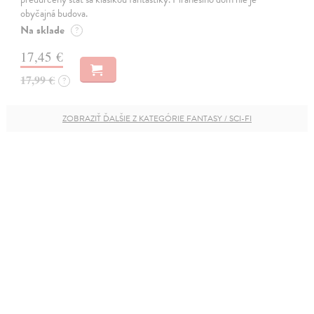
obyčajná budova.
Na sklade
?
17,45 €
17,99 €
?
ZOBRAZIŤ ĎALŠIE Z KATEGÓRIE FANTASY / SCI-FI