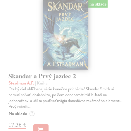
na sklade
Skandar a Prvý jazdec 2
Steadman A.F.
| Kniha
Druhý diel obľúbenej série konečne prichádza! Skandar Smith už
nemusí snívať, dosiahol to, po čom odnepamäti túžil: Jazdí na
jednorožcovi a učí sa používať mágiu donedávna zakázaného elementu.
Prvý ročník…
Na sklade
?
17,36 €