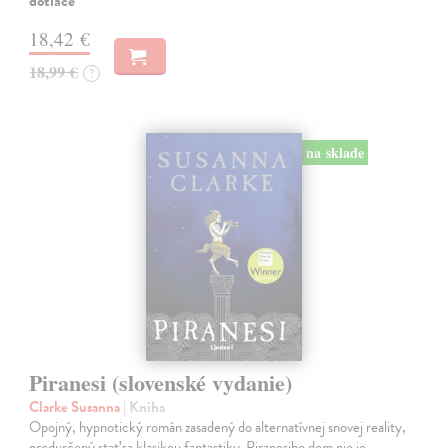
dotlače
18,42 €
18,99 €
?
na sklade
Piranesi (slovenské vydanie)
Clarke Susanna
| Kniha
Opojný, hypnotický román zasadený do alternatívnej snovej reality,
predurčený stať sa klasikou fantastiky. Piranesiho dom nie je