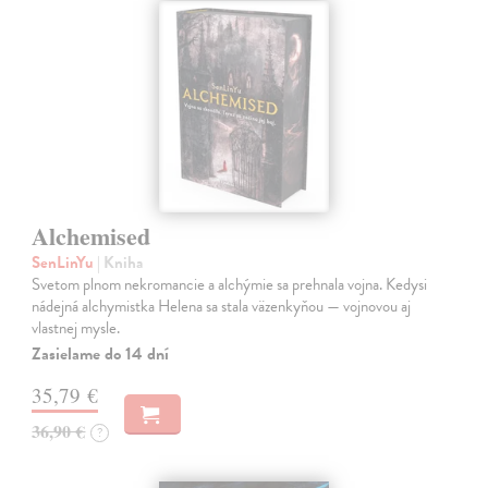
Alchemised
SenLinYu
| Kniha
Svetom plnom nekromancie a alchýmie sa prehnala vojna. Kedysi
nádejná alchymistka Helena sa stala väzenkyňou — vojnovou aj
vlastnej mysle.
Zasielame do 14 dní
35,79 €
36,90 €
?