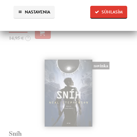
budúcnosti. Matrix je svet vo svete, globálny konsenzus, prelud,
vyjadrenie každého jedného dátového bajtu v kyberpriestore.
NASTAVENIA
SÚHLASÍM
Na sklade
?
13,90 €
14,95 €
?
novinka
Sníh