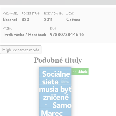
VYDAVATEĽ
POČET STRÁN
ROK VYDANIA
JAZYK
Baronet
320
2011
Čeština
VÄZBA
EAN
Tvrdá väzba / Hardback
9788073844646
High-contrast mode
Podobné tituly
na sklade