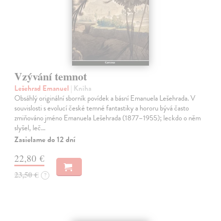
Vzývání temnot
Lešehrad Emanuel
| Kniha
Obsáhlý originální sborník povídek a básní Emanuela Lešehrada. V
souvislosti s evolucí české temné fantastiky a hororu bývá často
zmiňováno jméno Emanuela Lešehrada (1877–1955); leckdo o něm
slyšel, leč…
Zasielame do 12 dní
22,80 €
23,50 €
?