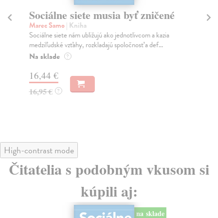
Sociálne siete musia byť zničené
S
K
Marec Samo
| Kniha
Sociálne siete nám ubližujú ako jednotlivcom a kazia
Mik
medziľudské vzťahy, rozkladajú spoločnosť a def...
Mon
o k
Na sklade
?
Na
16,44 €
23
16,95 €
?
24
High-contrast mode
Čitatelia s podobným vkusom si
kúpili aj:
na sklade