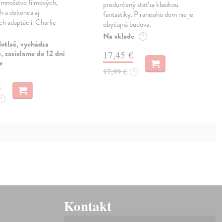
a množstvo filmových,
predurčený stať sa klasikou
h a dokonca aj
fantastiky. Piranesiho dom nie je
ch adaptácií. Charlie
obyčajná budova.
Na sklade
?
otlač, vychádza
 zasielame do 12 dní
17,45 €
e
17,99 €
?
€
?
Kontakt