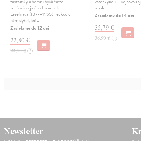
fantastiky a hororu bývá často
väzenkyňou — vojnovou aj 
zmiňováno jméno Emanuela
mysle.
Lešehrada (1877–1955); leckdo o
Zasielame do 14 dní
něm slyšel, leč…
35,79 €
Zasielame do 12 dní
36,90 €
?
22,80 €
23,50 €
?
Newsletter
Kn