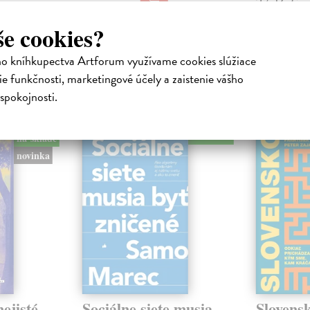
23,16 €
16,95 €
?
24,90 €
?
še cookies?
ho kníhkupectva Artforum využívame cookies slúžiace
e funkčnosti, marketingové účely a zaistenie vášho
spokojnosti.
atelia s podobným vkusom si kúpili
na sklade
na sklade
novinka
ejisté
Sociálne siete musia
Slovens