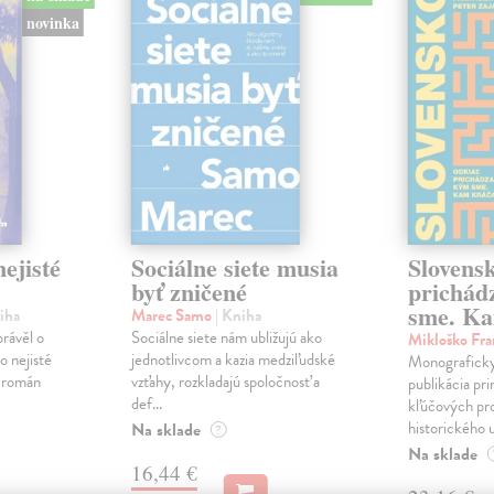
novinka
ejisté
Sociálne siete musia
Slovens
byť zničené
prichád
sme. Ka
iha
Marec Samo
| Kniha
právěl o
Sociálne siete nám ubližujú ako
Mikloško Fra
o nejisté
jednotlivcom a kazia medziľudské
Monograficky
ý román
vzťahy, rozkladajú spoločnosť a
publikácia pri
def...
kľúčových pr
historického u
Na sklade
?
Na sklade
16,44 €