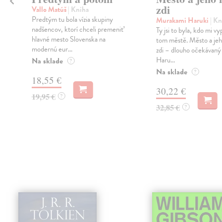
zdi
Vallo Matúš
| Kniha
Predtým tu bola vízia skupiny
Murakami Haruki
| Kn
nadšencov, ktorí chceli premeniť
Ty jsi to byla, kdo mi vy
hlavné mesto Slovenska na
tom městě. Město a jeh
modernú eur...
zdi – dlouho očekávan
Haru...
Na sklade
?
Na sklade
?
18,55 €
30,22 €
19,95 €
?
32,85 €
?