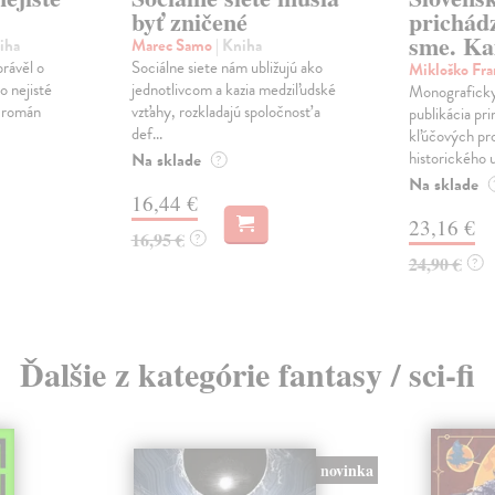
byť zničené
prichád
sme. Ka
iha
Marec Samo
| Kniha
právěl o
Sociálne siete nám ubližujú ako
Mikloško Fra
o nejisté
jednotlivcom a kazia medziľudské
Monograficky
ý román
vzťahy, rozkladajú spoločnosť a
publikácia pri
def...
kľúčových pr
historického u
Na sklade
?
Na sklade
16,44 €
23,16 €
16,95 €
?
24,90 €
?
Ďalšie z kategórie fantasy / sci-fi
novinka