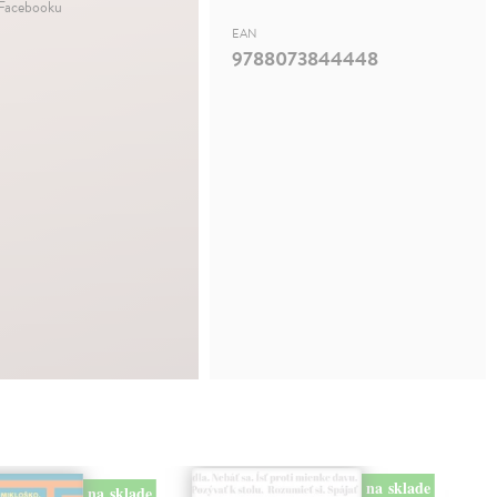
 Facebooku
EAN
9788073844448
na sklade
na sklade