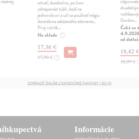
vlastnej
inšpiroval
snívať, dosiahol to, po čom
divadelnýc
odnepamäti túžil: Jazdí na
rozhlasový
jednorožcovi a učí sa používať mágiu
Gordon…
donedávna zakázaného elementu.
Čaká sa d
Prvý ročník…
4.9.2026,
Na sklade
?
od dotlač
17,36 €
18,42 
17,90 €
?
18,99 €
ZOBRAZIŤ ĎALŠIE Z KATEGÓRIE FANTASY / SCI-FI
íhkupectvá
Informácie