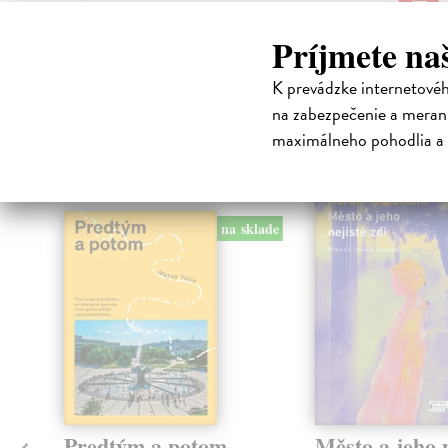
32,85 €
?
Príjmete na
K prevádzke internetové
na zabezpečenie a merani
High-contrast mode
maximálneho pohodlia a 
Čit
na sklade
Predtým a potom
Město a jeho n