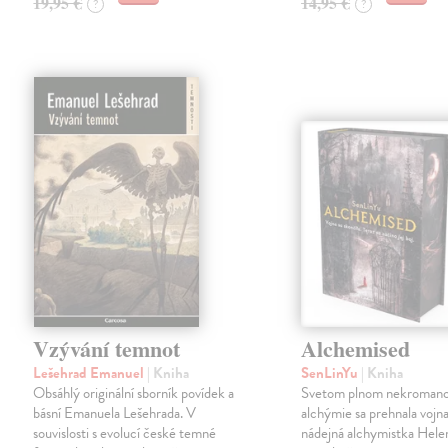
19,95 €
14,95 €
?
?
Vzývání temnot
Alchemised
Lešehrad Emanuel
| Kniha
SenLinYu
| Kniha
Obsáhlý originální sborník povídek a
Svetom plnom nekromanc
básní Emanuela Lešehrada. V
alchýmie sa prehnala vojna
souvislosti s evolucí české temné
nádejná alchymistka Helen