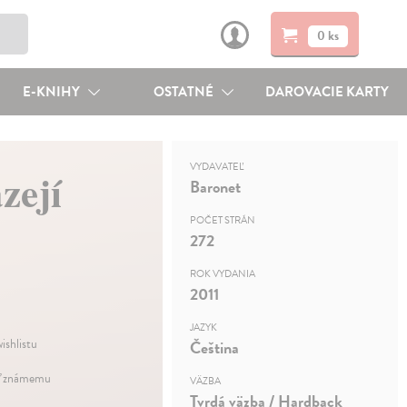
0 ks
E-KNIHY
OSTATNÉ
DAROVACIE KARTY
VYDAVATEĽ
zejí
Baronet
POČET STRÁN
272
ROK VYDANIA
2011
JAZYK
ishlistu
Čeština
ť známemu
VÄZBA
Tvrdá väzba / Hardback