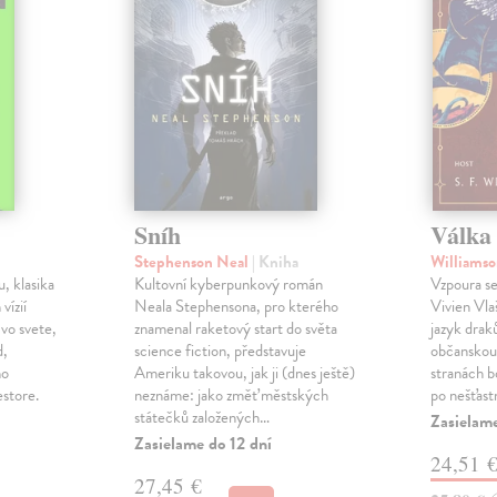
Sníh
Válka 
Stephenson Neal
| Kniha
Williamso
, klasika
Kultovní kyberpunkový román
Vzpoura se
 vízií
Neala Stephensona, pro kterého
Vivien Vlaš
 vo svete,
znamenal raketový start do světa
jazyk drak
d,
science fiction, představuje
občanskou 
ho
Ameriku takovou, jak ji (dnes ještě)
stranách bo
estore.
neznáme: jako změť městských
po nešťast
státečků založených…
Zasielame
Zasielame do 12 dní
24,51 
27,45 €