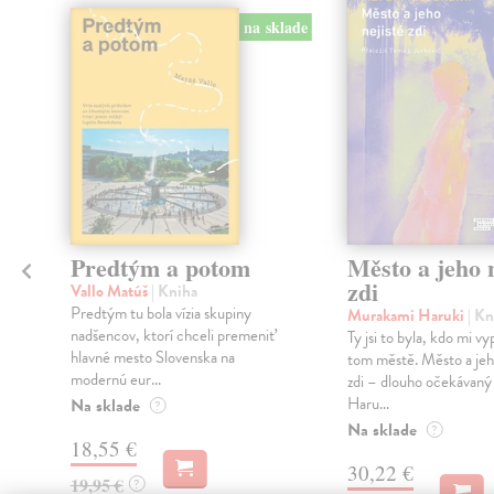
na sklade
Predtým a potom
Město a jeho n
zdi
Vallo Matúš
| Kniha
Predtým tu bola vízia skupiny
Murakami Haruki
| Kn
nadšencov, ktorí chceli premeniť
Ty jsi to byla, kdo mi vy
hlavné mesto Slovenska na
tom městě. Město a jeh
modernú eur...
zdi – dlouho očekávan
Haru...
Na sklade
?
Na sklade
?
18,55 €
30,22 €
19,95 €
?