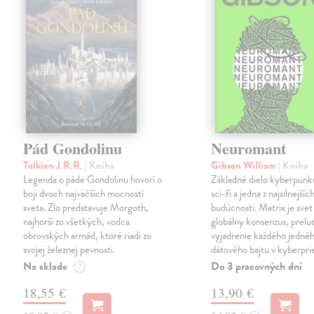
Pád Gondolinu
Neuromant
Tolkien J.R.R.
| Kniha
Gibson William
| Kniha
Legenda o páde Gondolinu hovorí o
Základné dielo kyberpunku
boji dvoch najväčších mocností
sci-fi a jedna z najsilnejších
sveta. Zlo predstavuje Morgoth,
budúcnosti. Matrix je svet
najhorší zo všetkých, vodca
globálny konsenzus, prelu
obrovských armád, ktoré riadi zo
vyjadrenie každého jedné
svojej železnej pevnosti.
dátového bajtu v kyberpri
Na sklade
Do 3 pracovných dní
?
18,55 €
13,90 €