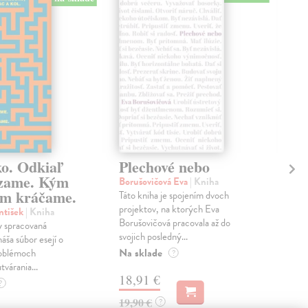
ko. Odkiaľ
Plechové nebo
Po
zame. Kým
Borušovičová Eva
| Kniha
Kun
m kráčame.
Táto kniha je spojením dvoch
Poma
projektov, na ktorých Eva
čty
ntišek
| Kniha
Borušovičová pracovala až do
naps
 spracovaná
svojich posledný...
česk
náša súbor esejí o
Na sklade
Na 
oblémoch
?
tvárania...
18,91 €
14
?
19,90 €
15,
?