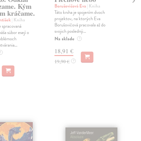
zame. Kým
Borušovičová Eva
| Kniha
Kun
m kráčame.
Táto kniha je spojením dvoch
Poma
projektov, na ktorých Eva
čty
ntišek
| Kniha
Borušovičová pracovala až do
naps
 spracovaná
svojich posledný...
česk
náša súbor esejí o
Na sklade
Na 
oblémoch
?
tvárania...
18,91 €
14
?
19,90 €
15,
?