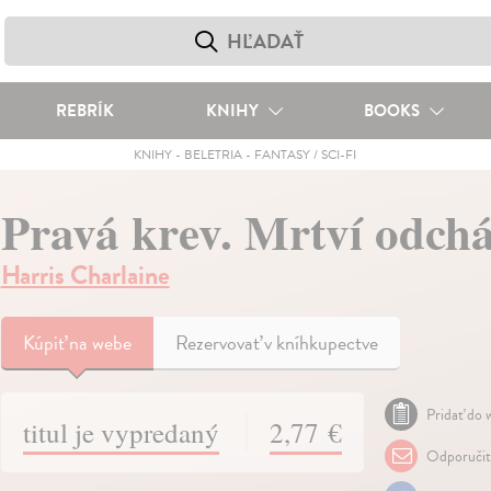
REBRÍK
KNIHY
BOOKS
KNIHY
-
BELETRIA
-
FANTASY / SCI-FI
Pravá krev. Mrtví odchá
Harris Charlaine
Kúpiť
na webe
Rezervovať v kníhkupectve
Pridať do w
titul je vypredaný
2,77 €
Odporuči