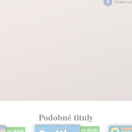
Zdielať na
Podobné tituly
na sklade
na sklade