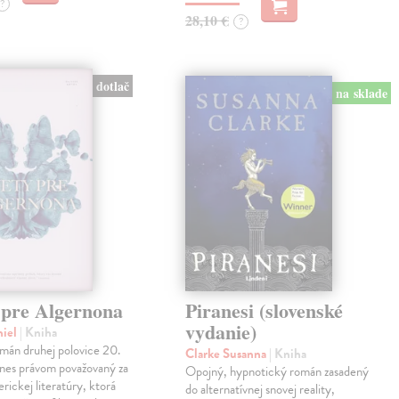
?
28,10 €
?
dotlač
na sklade
 pre Algernona
Piranesi (slovenské
vydanie)
niel
| Kniha
mán druhej polovice 20.
Clarke Susanna
| Kniha
dnes právom považovaný za
Opojný, hypnotický román zasadený
erickej literatúry, ktorá
do alternatívnej snovej reality,