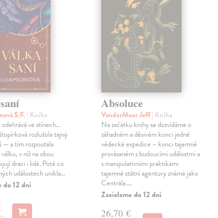
saní
Absoluce
nová S.F.
| Kniha
VanderMeer Jeff
| Kniha
 odehrává ve stínech…
Na začátku knihy se dozvídáme o
topírková rozluštila tajný
záhadném a děsivém konci jedné
ů — a tím rozpoutala
vědecké expedice – konci tajemně
válku, v níž na obou
provázaném s budoucími událostmi a
jují draci i lidé. Poté co
s manipulativními praktikami
ných událostech unikla…
tajemné státní agentury známé jako
Centrála.…
 do 12 dní
Zasielame do 12 dní
€
26,70 €