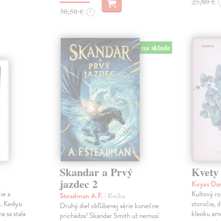
25,80 €
30,50 €
?
na sklade
Skandar a Prvý
Kvety
jazdec 2
Keyes Da
ie a
Kultový ro
Steadman A.F.
| Kniha
. Kedysi
storočia, 
Druhý diel obľúbenej série konečne
a sa stala
klasiku am
prichádza! Skandar Smith už nemusí