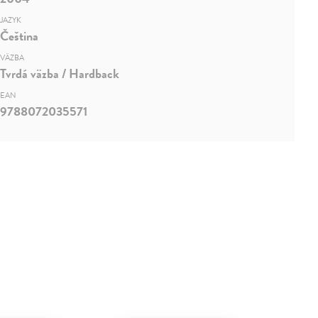
JAZYK
Čeština
VÄZBA
Tvrdá väzba / Hardback
EAN
9788072035571