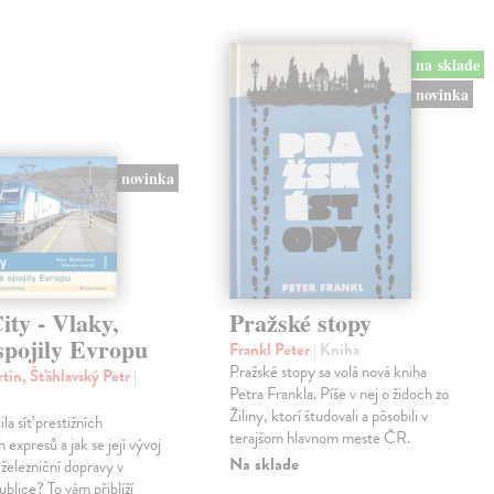
na sklade
novinka
novinka
ty - Vlaky,
Pražské stopy
spojily Evropu
Frankl Peter
| Kniha
Pražské stopy sa volá nová kniha
tin, Šťáhlavský Petr
|
Petra Frankla. Píše v nej o židoch zo
Žiliny, ktorí študovali a pôsobili v
ila síť prestižních
terajšom hlavnom meste ČR.
expresů a jak se její vývoj
Na sklade
 železniční dopravy v
blice? To vám přiblíží