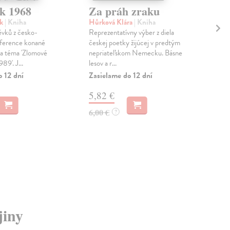
ok 1968
Za práh zraku
Pr
vl
ěk
| Kniha
Hůrková Klára
| Kniha
ěvků z česko-
Reprezentatívny výber z diela
Del
ference konané
českej poetky žijúcej v predtým
Kni
a téma 'Zlomové
nepriateľskom Nemecku. Básne
Lenk
89'. J...
lesov a r...
Čec
Fra
o 12 dní
Zasielame do 12 dní
Zas
5,82 €
13
6,00 €
?
14,
jiny