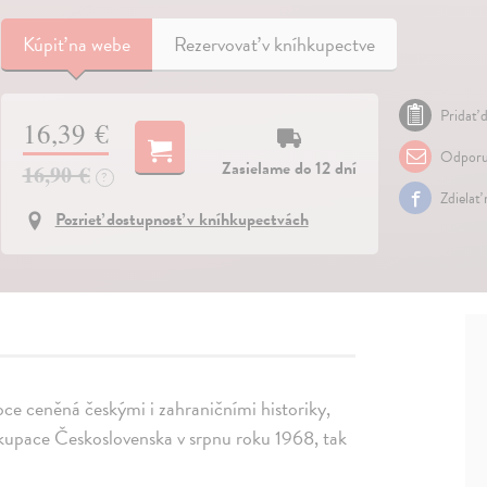
Kúpiť
na webe
Rezervovať v kníhkupectve
Pridať d
16,39 €
Odporu
Zasielame do 12 dní
16,90 €
?
Zdielať
Pozrieť dostupnosť v kníhkupectvách
oce ceněná českými i zahraničními historiky,
 okupace Československa v srpnu roku 1968, tak