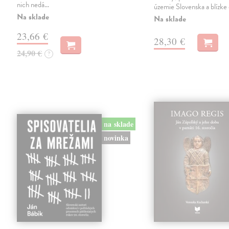
nich nedá…
územie Slovenska a blízke 
Na sklade
Na sklade
23,66 €
28,30 €
24,90 €
?
na sklade
novinka