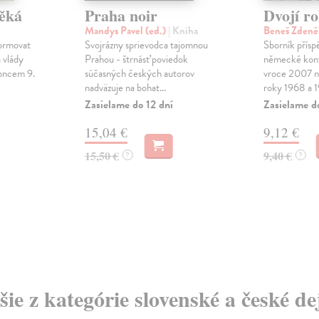
věká
Praha noir
Dvojí r
Mandys Pavel (ed.)
| Kniha
Beneš Zden
formovat
Svojrázny sprievodca tajomnou
Sborník přísp
a vlády
Prahou - štrnásť poviedok
německé kon
oncem 9.
súčasných českých autorov
vroce 2007 n
nadväzuje na bohat...
roky 1968 a 19
Zasielame do 12 dní
Zasielame d
15,04 €
9,12 €
15,50 €
9,40 €
?
?
šie z kategórie slovenské a české de