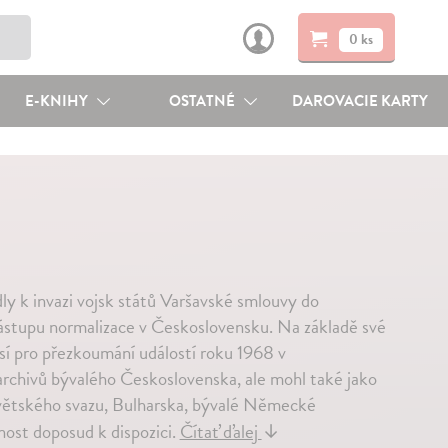
0 ks
E-KNIHY
OSTATNÉ
DAROVACIE KARTY
dly k invazi vojsk států Varšavské smlouvy do
ástupu normalizace v Československu. Na základě své
sí pro přezkoumání událostí roku 1968 v
 archivů bývalého Československa, ale mohl také jako
ovětského svazu, Bulharska, bývalé Německé
nost doposud k dispozici.
Čítať ďalej
↓