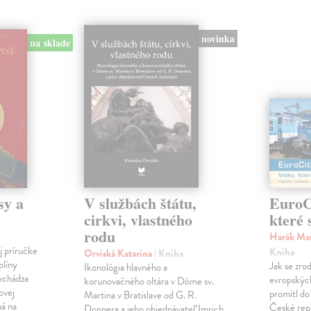
novinka
na sklade
sy a
V službách štátu,
EuroCi
cirkvi, vlastného
které 
rodu
Harák Mar
j príručke
Kniha
Orviská Katarína
| Kniha
plíny
Jak se zrod
Ikonológia hlavného a
vychádza
evropských 
korunovačného oltára v Dóme sv.
ovej
promítl do
Martina v Bratislave od G. R.
ná na
České repu
Donnera a jeho objednávateľ Imrich