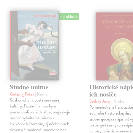
na sklade
Studne mútne
Historické nápi
ich nosiče
Getting Peter
| Kniha
Sú ikonickými postavami našej
Šedivý Juraj
| Kniha
kultúry. Postavili im sochy a
Po nemeckej a francúzske
pomenovali po nich ulice, majú svoje
epigrafie (historickej disci
nespochybniteľné miesto v
zaoberajúcej sa nápismi) 
lexikónoch literatúry aj učebniciach,
tretia syntéza vývoja nápis
slovenské moderné umenie sa bez
kultúry, primárne zamera