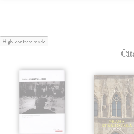
High-contrast mode
Čit