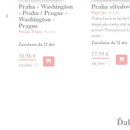
Praha - Washington
Praha středo
- Praha / Prague -
Royt Jan
| Kniha
Washington -
Praha, která se začala 
Prague
stejně jako český stát z
prvních Přemyslovců k
Prečan Vilém
| Kniha
stolet...
Zasielame do 12 dní
Zasielame do 12 dní
17,75 €
30,56 €
18,30 €
?
31,50 €
?
Ďal