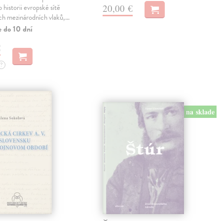
20,00 €
 historii evropské sítě
ch mezinárodních vlaků,…
e do 10 dní
€
?
na sklade