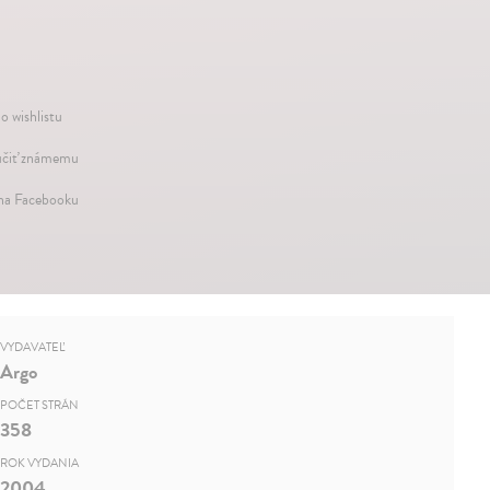
o wishlistu
čiť známemu
 na Facebooku
VYDAVATEĽ
Argo
POČET STRÁN
358
ROK VYDANIA
2004