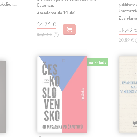
okolie, s…
publikace o
Esterházi.
komfortní
Zasielame do 14 dní
Zasielam
24,25 €
19,43 
25,00 €
?
20,89 €
na sklade