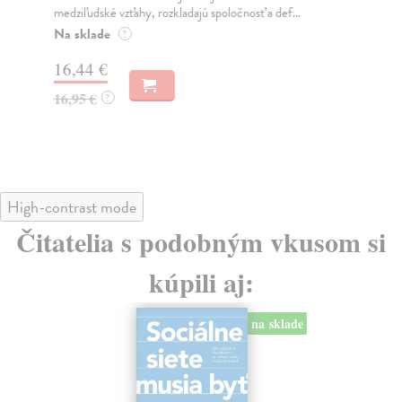
medziľudské vzťahy, rozkladajú spoločnosť a def...
Mon
o k
Na sklade
?
Na
16,44 €
23
16,95 €
?
24
High-contrast mode
Čitatelia s podobným vkusom si
kúpili aj:
na sklade