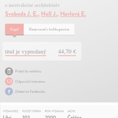
o meziválečné architektuře
Svoboda J. E.
,
Noll J.
,
Havlová E.
Kúpiť
Rezervovať v kníhkupectve
titul je vypredaný
44,70 €
Pridať do wishlistu
Odporučiť známemu
Zdielať na Facebooku
VYDAVATEĽ
POČET STRÁN
ROK VYDANIA
JAZYK
Libri
303
2000
Čeština