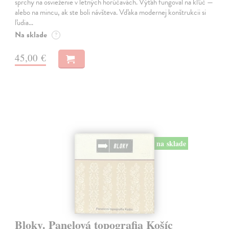
sprchy na osvieženie v letných horúčavách. Výťah fungoval na kľúč —
alebo na mincu, ak ste boli návšteva. Vďaka modernej konštrukcii si
ľudia…
Na sklade
?
45,00 €
na sklade
Bloky. Panelová topografia Košíc