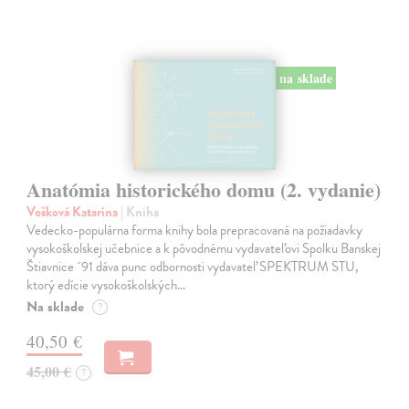
na sklade
Anatómia historického domu (2. vydanie)
Vošková Katarína
| Kniha
Vedecko-populárna forma knihy bola prepracovaná na požiadavky
vysokoškolskej učebnice a k pôvodnému vydavateľovi Spolku Banskej
Štiavnice ´91 dáva punc odbornosti vydavateľ SPEKTRUM STU,
ktorý edície vysokoškolských…
Na sklade
?
40,50 €
45,00 €
?