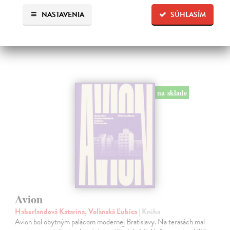
Na sklade
?
NASTAVENIA
SÚHLASÍM
179,00 €
na sklade
Avion
Haberlandová Katarína, Voľanská Ľubica
| Kniha
Avion bol obytným palácom modernej Bratislavy. Na terasách mal