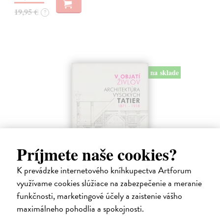
19,95 €
?
na sklade
Príjmete naše cookies?
V objatí živlov
K prevádzke internetového kníhkupectva Artforum
Semančík Maroš
| Kniha
využívame cookies slúžiace na zabezpečenie a meranie
Monografia, ktorá vznikla na základe skoro 20 ročného výskumu
funkčnosti, marketingové účely a zaistenie vášho
obsahuje analýzy najdôležitejších stavieb ako aj súpis všetkých 293
budov, ktoré boli v tom čase postavené alebo navrhované so
maximálneho pohodlia a spokojnosti.
základnými údajmi.…