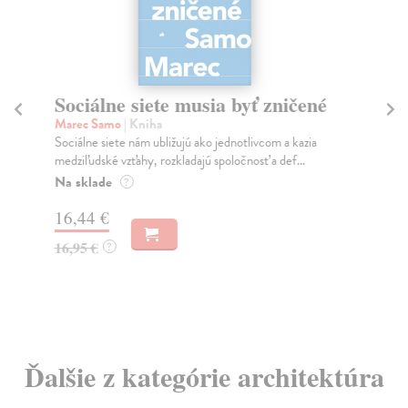
Sociálne siete musia byť zničené
S
K
Marec Samo
| Kniha
Sociálne siete nám ubližujú ako jednotlivcom a kazia
Mik
medziľudské vzťahy, rozkladajú spoločnosť a def...
Mon
o k
Na sklade
?
Na
16,44 €
23
16,95 €
?
24
Ďalšie z kategórie architektúra