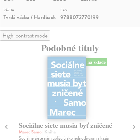
VÄZBA
EAN
Tvrdá väzba / Hardback
9788072770199
High-contrast mode
Podobné tituly
na sklade
Sociálne siete musia byť zničené
S
K
Marec Samo
| Kniha
Sociálne siete nám ubližujú ako jednotlivcom a kazia
Mik