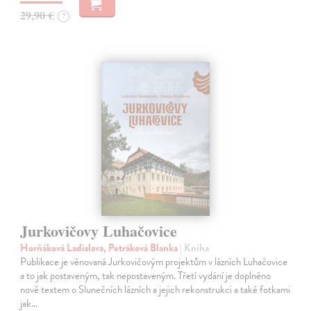
29,90 €
?
Jurkovičovy Luhačovice
Horňáková Ladislava, Petráková Blanka
| Kniha
Publikace je věnovaná Jurkovičovým projektům v lázních Luhačovice
a to jak postaveným, tak nepostaveným. Třetí vydání je doplněno
nově textem o Slunečních lázních a jejich rekonstrukci a také fotkami
jak…