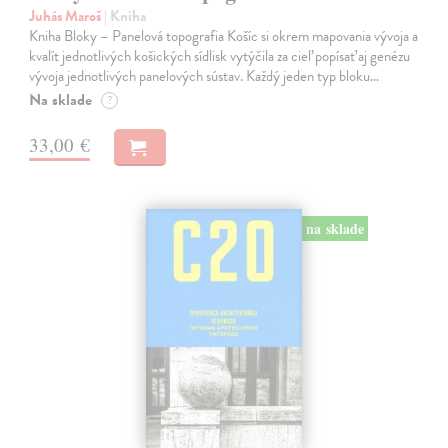
Juhás Maroš
| Kniha
Kniha Bloky – Panelová topografia Košíc si okrem mapovania vývoja a
kvalít jednotlivých košických sídlisk vytýčila za cieľ popísať aj genézu
vývoja jednotlivých panelových sústav. Každý jeden typ bloku…
Na sklade
?
33,00 €
na sklade