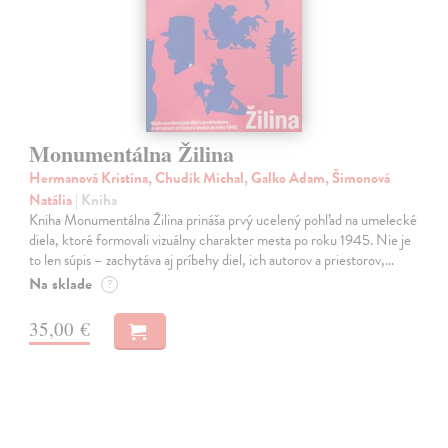
Monumentálna Žilina
Hermanová Kristína, Chudík Michal, Galko Adam, Šimonová
Natália
| Kniha
Kniha Monumentálna Žilina prináša prvý ucelený pohľad na umelecké
diela, ktoré formovali vizuálny charakter mesta po roku 1945. Nie je
to len súpis – zachytáva aj príbehy diel, ich autorov a priestorov,…
Na sklade
?
35,00 €