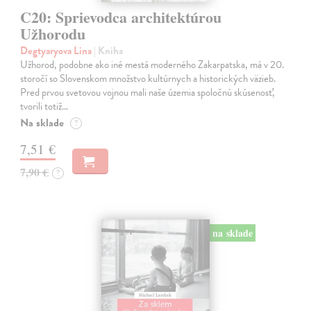
C20: Sprievodca architektúrou
Užhorodu
Degtyaryova Lina
| Kniha
Užhorod, podobne ako iné mestá moderného Zakarpatska, má v 20.
storočí so Slovenskom množstvo kultúrnych a historických väzieb.
Pred prvou svetovou vojnou mali naše územia spoločnú skúsenosť,
tvorili totiž…
Na sklade
?
7,51 €
7,90 €
?
na sklade