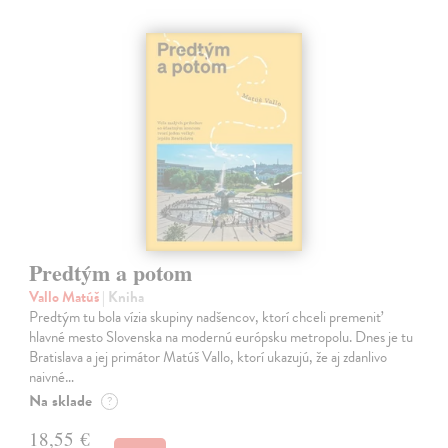
Predtým a potom
Vallo Matúš
| Kniha
Predtým tu bola vízia skupiny nadšencov, ktorí chceli premeniť
hlavné mesto Slovenska na modernú európsku metropolu. Dnes je tu
Bratislava a jej primátor Matúš Vallo, ktorí ukazujú, že aj zdanlivo
naivné…
Na sklade
?
18,55 €