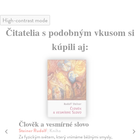
High-contrast mode
Čitatelia s podobným vkusom si
kúpili aj:
Esoterní úvahy o karmických
N
souvislostech
p
Steiner Rudolf
| Kniha
St