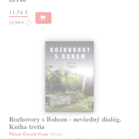
Do 3 dní
11,54 €
11,90 €
?
Rozhovory s Bohom - nevšedný dialóg.
Kniha tretia
Walsch Donald Neale
| Kniha