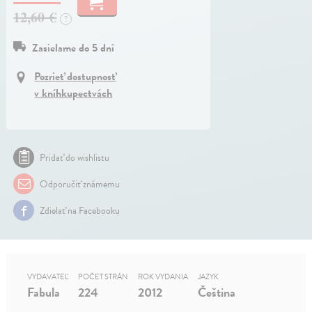
12,60 €
?
Zasielame do 5 dní
Pozrieť dostupnosť
v kníhkupectvách
Pridať do wishlistu
Odporučiť známemu
Zdielať na Facebooku
VYDAVATEĽ
POČET STRÁN
ROK VYDANIA
JAZYK
Fabula
224
2012
Čeština