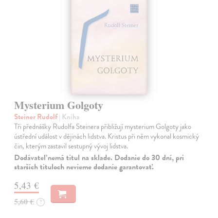
Mysterium Golgoty
Steiner Rudolf
| Kniha
Tři přednášky Rudolfa Steinera přibližují mysterium Golgoty jako
ústřední událost v dějinách lidstva. Kristus při něm vykonal kosmický
čin, kterým zastavil sestupný vývoj lidstva.
Dodávateľ nemá titul na sklade. Dodanie do 30 dní, pri
starších tituloch nevieme dodanie garantovať.
5,43 €
5,60 €
?