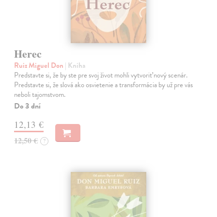
Herec
Ruiz Miguel Don
| Kniha
Predstavte si, že by ste pre svoj život mohli vytvoriť nový scenár.
Predstavte si, že slová ako osvietenie a transformácia by už pre vás
neboli tajomstvom.
Do 3 dní
12,13 €
12,50 €
?