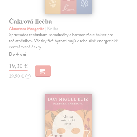
Čakrová liečba
Alcantara Margarita
| Kniha
Sprievodca technikami samoliečby a harmonizácie čakier pre
začiatočníkov. Všetky živé bytosti majú v sebe silné energetické
centrá zvané čakry.
Do 4 dní
19,30 €
19,90 €
?