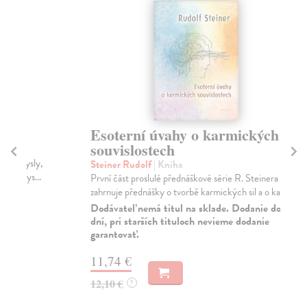
Esoterní úvahy o karmických
V
souvislostech
n
b
Steiner Rudolf
| Kniha
První část proslulé přednáškové série R. Steinera
St
zahrnuje přednášky o tvorbě karmických sil a o kar...
Dal
ve 
Dodávateľ nemá titul na sklade. Dodanie do 30
dní, pri starších tituloch nevieme dodanie
Za
garantovať.
11
11,74 €
12
12,10 €
?