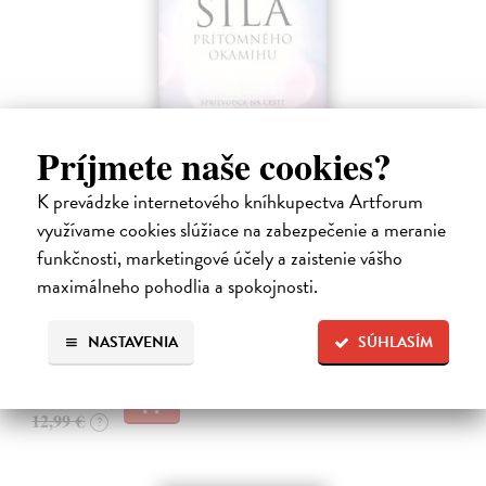
Príjmete naše cookies?
Sila prítomného okamihu
K prevádzke internetového kníhkupectva Artforum
využívame cookies slúžiace na zabezpečenie a meranie
Tolle Eckhart
| Kniha
Kniha Sila prítomného okamihu je fenomén, o ktorom sa rozpráva už
funkčnosti, marketingové účely a zaistenie vášho
od jej prvého vydania. Dnes je svetovým bestsellerom, hoci ju autor
maximálneho pohodlia a spokojnosti.
nepísal s úmyslom nadchnúť davy, ale podeliť sa s ľuďmi o svoje
poznanie.…
Dodávateľ nemá titul na sklade. Dodanie do cca. 30 dní.
NASTAVENIA
SÚHLASÍM
12,60 €
12,99 €
?