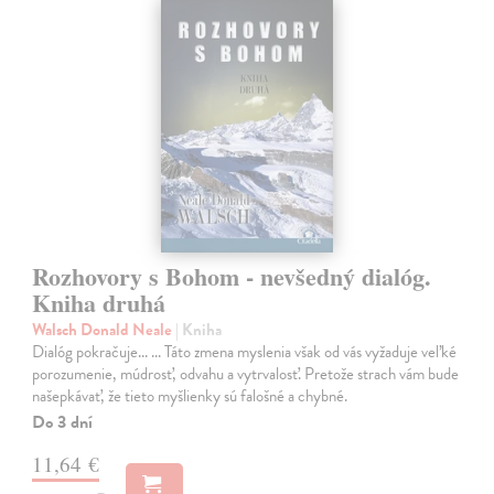
Rozhovory s Bohom - nevšedný dialóg.
Kniha druhá
Walsch Donald Neale
| Kniha
Dialóg pokračuje... ... Táto zmena myslenia však od vás vyžaduje veľké
porozumenie, múdrosť, odvahu a vytrvalosť. Pretože strach vám bude
našepkávať, že tieto myšlienky sú falošné a chybné.
Do 3 dní
11,64 €