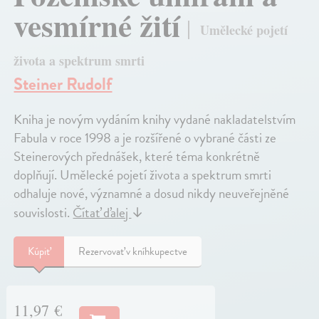
vesmírné žití
Umělecké pojetí
života a spektrum smrti
Steiner Rudolf
Kniha je novým vydáním knihy vydané nakladatelstvím
Fabula v roce 1998 a je rozšířené o vybrané části ze
Steinerových přednášek, které téma konkrétně
doplňují. Umělecké pojetí života a spektrum smrti
odhaluje nové, významné a dosud nikdy neuveřejněné
souvislosti.
Čítať ďalej
↓
Kúpiť
Rezervovať v kníhkupectve
11,97 €