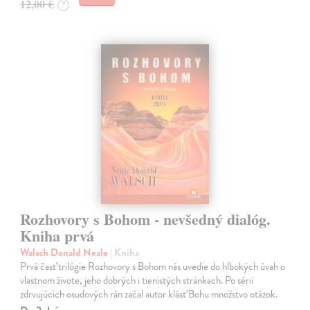
12,00 €
?
Rozhovory s Bohom - nevšedný dialóg.
Kniha prvá
Walsch Donald Neale
| Kniha
Prvá časť trilógie Rozhovory s Bohom nás uvedie do hlbokých úvah o
vlastnom živote, jeho dobrých i tienistých stránkach. Po sérii
zdrvujúcich osudových rán začal autor klásť Bohu množstvo otázok.