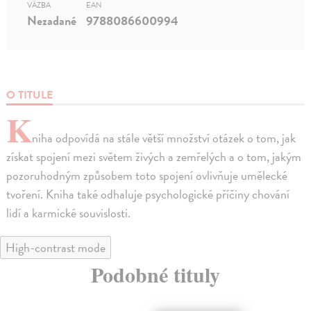
VÄZBA
EAN
Nezadané
9788086600994
O TITULE
K
niha odpovídá na stále větší množství otázek o tom, jak
získat spojení mezi světem živých a zemřelých a o tom, jakým
pozoruhodným způsobem toto spojení ovlivňuje umělecké
tvoření. Kniha také odhaluje psychologické příčiny chování
lidí a karmické souvislosti.
High-contrast mode
Podobné tituly