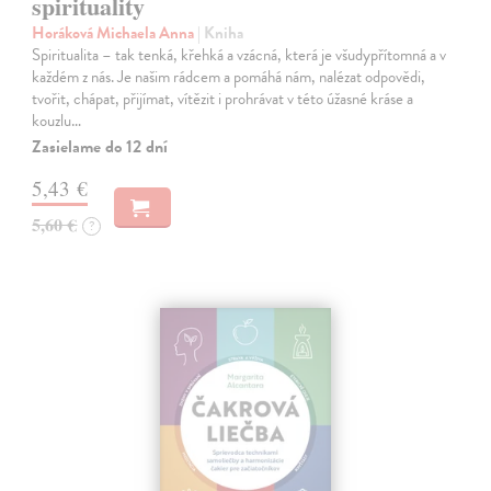
spirituality
Horáková Michaela Anna
| Kniha
Spiritualita – tak tenká, křehká a vzácná, která je všudypřítomná a v
každém z nás. Je našim rádcem a pomáhá nám, nalézat odpovědi,
tvořit, chápat, přijímat, vítězit i prohrávat v této úžasné kráse a
kouzlu…
Zasielame do 12 dní
5,43 €
5,60 €
?