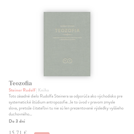
Teozofia
Steiner Rudolf
| Kniha
Toto zásadné dielo Rudolfa Steinera sa odporúča ako východisko pre
systematické štúdium antropozofie. Je to úvod v pravom zmysle
slova, pretože čitateľovi tu nie sú len prezentované výsledky vyššieho
duchovného…
Do 3 dní
15,71 €