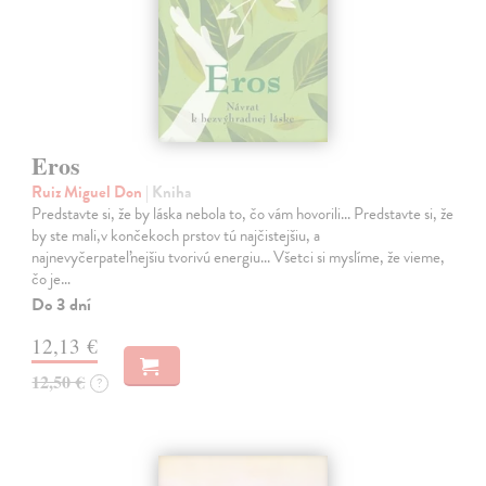
Eros
Ruiz Miguel Don
| Kniha
Predstavte si, že by láska nebola to, čo vám hovorili... Predstavte si, že
by ste mali,v končekoch prstov tú najčistejšiu, a
najnevyčerpateľnejšiu tvorivú energiu... Všetci si myslíme, že vieme,
čo je…
Do 3 dní
12,13 €
12,50 €
?