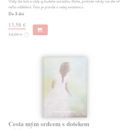
Vždy ste boli a vždy aj budete súčasťou Boha, pretože nikdy nie ste of
neho oddelení. Toto je pravda o vašej existencii.
Do 3 dní
13,58 €
14,00 €
?
Cesta mým srdcem s dotekem