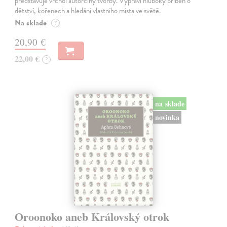
představuje vrchol autorčiny tvorby. Vypráví hluboký příběh o
dětství, kořenech a hledání vlastního místa ve světě.
Na sklade
?
20,90 €
22,00 €
?
na sklade
novinka
Oroonoko aneb Královský otrok