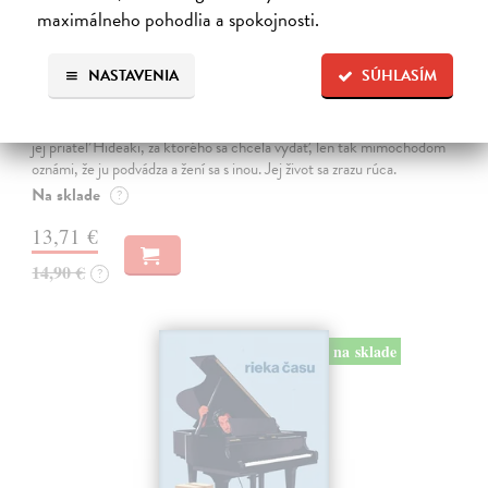
maximálneho pohodlia a spokojnosti.
Dni v kníhkupectve Morisaki
NASTAVENIA
SÚHLASÍM
Jagisawa Satoshi
| Kniha
Dvadsaťpäťročná Takako si žila pomerne bezstarostne až do dňa, keď
jej priateľ Hideaki, za ktorého sa chcela vydať, len tak mimochodom
oznámi, že ju podvádza a žení sa s inou. Jej život sa zrazu rúca.
Na sklade
?
13,71 €
14,90 €
?
na sklade