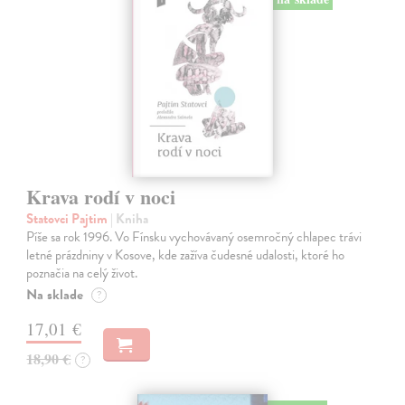
Krava rodí v noci
Statovci Pajtim
| Kniha
Píše sa rok 1996. Vo Fínsku vychovávaný osemročný chlapec trávi
letné prázdniny v Kosove, kde zažíva čudesné udalosti, ktoré ho
poznačia na celý život.
Na sklade
?
17,01 €
18,90 €
?