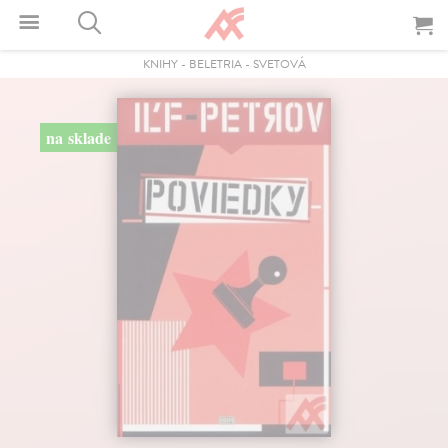
KNIHY
-
BELETRIA
-
SVETOVÁ
na sklade