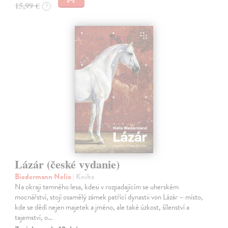
15,99 €
?
Lázár (české vydanie)
Biedermann Nelio
| Kniha
Na okraji temného lesa, kdesi v rozpadajícím se uherském
mocnářství, stojí osamělý zámek patřící dynastii von Lázár – místo,
kde se dědí nejen majetek a jméno, ale také úzkost, šílenství a
tajemství, o…