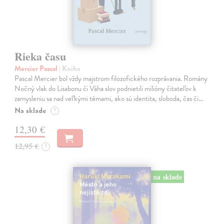
Rieka času
Mercier Pascal
| Kniha
Pascal Mercier bol vždy majstrom filozofického rozprávania. Romány
Nočný vlak do Lisabonu či Váha slov podnietili milióny čitateľov k
zamysleniu sa nad veľkými témami, ako sú identita, sloboda, čas či…
Na sklade
?
12,30 €
12,95 €
?
na sklade