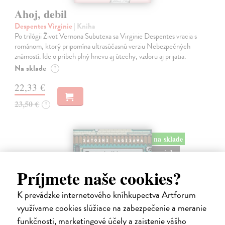
Ahoj, debil
Despentes Virginie
| Kniha
Po trilógii Život Vernona Subutexa sa Virginie Despentes vracia s
románom, ktorý pripomína ultrasúčasnú verziu Nebezpečných
známostí. Ide o príbeh plný hnevu aj útechy, vzdoru aj prijatia.
Na sklade
?
22,33 €
23,50 €
?
na sklade
novinka
Príjmete naše cookies?
K prevádzke internetového kníhkupectva Artforum
využívame cookies slúžiace na zabezpečenie a meranie
funkčnosti, marketingové účely a zaistenie vášho