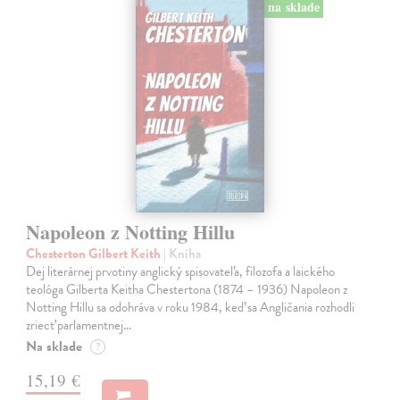
na sklade
Napoleon z Notting Hillu
Chesterton Gilbert Keith
| Kniha
Dej literárnej prvotiny anglický spisovateľa, filozofa a laického
teológa Gilberta Keitha Chestertona (1874 – 1936) Napoleon z
Notting Hillu sa odohráva v roku 1984, keď sa Angličania rozhodli
zriecť parlamentnej…
Na sklade
?
15,19 €