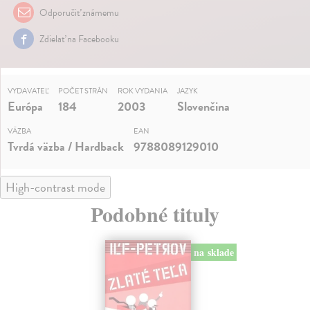
Odporučiť známemu
Zdielať na Facebooku
VYDAVATEĽ
POČET STRÁN
ROK VYDANIA
JAZYK
Európa
184
2003
Slovenčina
VÄZBA
EAN
Tvrdá väzba / Hardback
9788089129010
High-contrast mode
Podobné tituly
na sklade