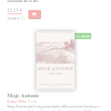
Zasielame do 12 dní
22,23 €
23,40 €
?
na sklade
Moje Antonie
Cather Willa
| Kniha
Moje Antonie patří k nejvýznamnějším dílům americké literatury a