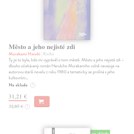
Město a jeho nejisté zdi
Murakami Haruki
| Kniha
Ty jsi to byla, kdo mi vyprávěl o tom městě. Město a jeho nejisté zdi –
dlouho očekávaný román Harukiho Murakamiho volně navazuje na
autorovu starší novelu z roku 1980 a tematicky se prolíná s jeho
kultovním…
Na sklade
?
31,21 €
32,85 €
?
na sklade