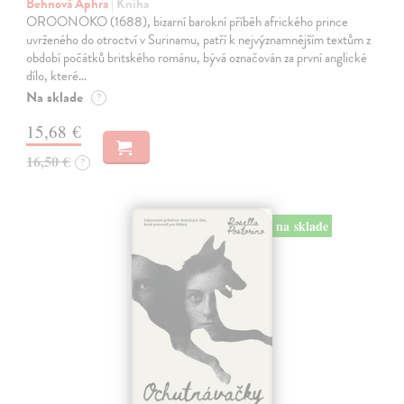
Behnová Aphra
| Kniha
OROONOKO (1688), bizarní barokní příběh afrického prince
uvrženého do otroctví v Surinamu, patří k nejvýznamnějším textům z
období počátků britského románu, bývá označován za první anglické
dílo, které…
Na sklade
?
15,68 €
16,50 €
?
na sklade