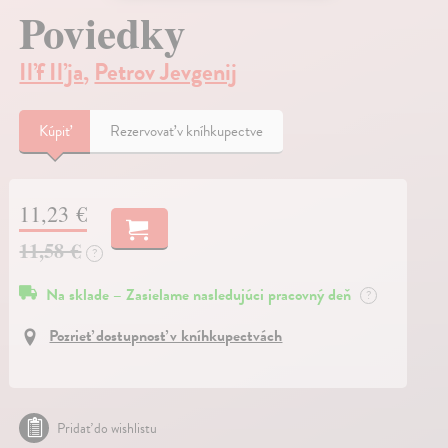
Poviedky
Iľf Iľja
,
Petrov Jevgenij
Kúpiť
Rezervovať v kníhkupectve
11,23 €
11,58 €
?
Na sklade – Zasielame nasledujúci pracovný deň
?
Pozrieť dostupnosť v kníhkupectvách
Pridať do wishlistu