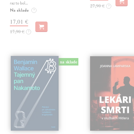
raz to bol…
27,90 €
?
Na sklade
?
17,01 €
17,90 €
?
na sklade