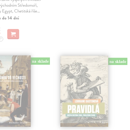
 východním Středomoří,
y Egypt, Chetitská říše…
e do 14 dní
€
?
na sklade
na sklade