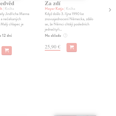
edvěd
Za zdí
Sl
ch
| Kniha
Hoyer Katja
| Kniha
Kos
vely Jindřicha Manna
Když došlo 3. října 1990 ke
Kni
ě a nečekaných
znovusjednocení Německa, zdálo
Kosa
. Malý chlapec je
se, že Němci chtějí posledních
dop
jednačtyři...
súst
o 12 dní
Na sklade
Na 
?
23
25,90 €
24,