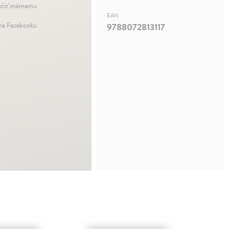
čiť známemu
EAN
 na Facebooku
9788072813117