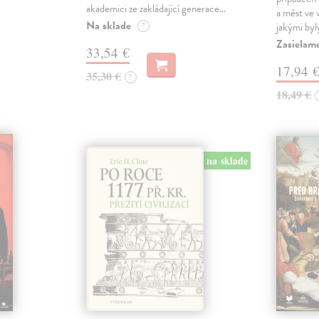
akademici ze zakládající generace…
a měst ve
Na sklade
?
jakými byl
Zasielam
33,54 €
17,94 
35,30 €
?
18,49 €
na sklade