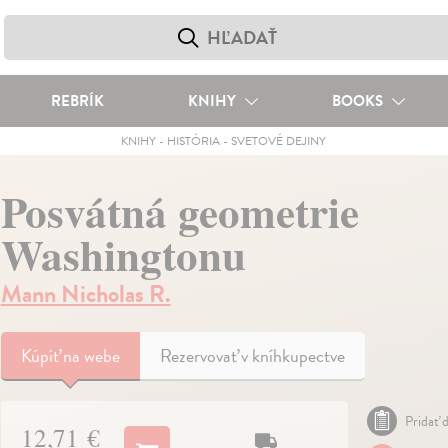
REBRÍK
KNIHY
BOOKS
KNIHY
-
HISTÓRIA
-
SVETOVÉ DEJINY
Posvátná geometrie
Washingtonu
Mann Nicholas R.
Kúpiť
na webe
Rezervovať v kníhkupectve
Pridať d
12,71 €