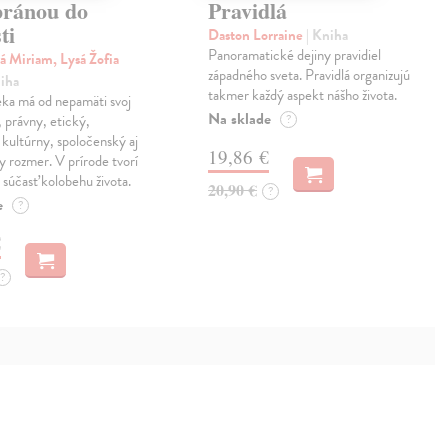
bránou do
Pravidlá
ti
Daston Lorraine
| Kniha
Panoramatické dejiny pravidiel
á Miriam, Lysá Žofia
západného sveta. Pravidlá organizujú
niha
takmer každý aspekt nášho života.
eka má od nepamäti svoj
Na sklade
, právny, etický,
?
kultúrny, spoločenský aj
19,86 €
ny rozmer. V prírode tvorí
 súčasť kolobehu života.
20,90 €
?
e
?
€
?