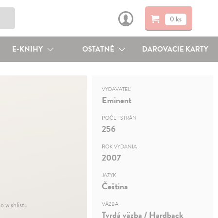
0 ks
E-KNIHY
OSTATNÉ
DAROVACIE KARTY
VYDAVATEĽ
Eminent
POČET STRÁN
256
ROK VYDANIA
2007
JAZYK
Čeština
o wishlistu
VÄZBA
Tvrdá väzba / Hardback