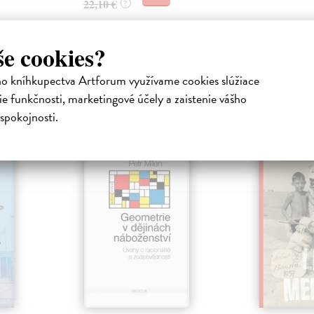
22,10 €
?
še cookies?
ho kníhkupectva Artforum využívame cookies slúžiace
e funkčnosti, marketingové účely a zaistenie vášho
atelia s podobným vkusom si kúpili
spokojnosti.