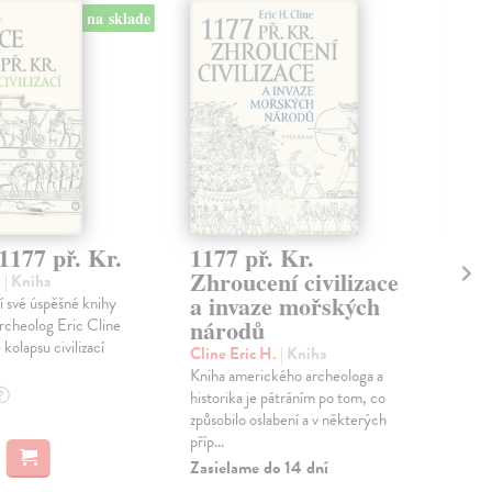
na sklade
1177 př. Kr.
1177 př. Kr.
Hi
Zhroucení civilizace
vě
.
| Kniha
a invaze mořských
po
 své úspěšné knihy
národů
rcheolog Eric Cline
Pán
 kolapsu civilizací
Publ
Cline Eric H.
| Kniha
stru
Kniha amerického archeologa a
hist
?
historika je pátráním po tom, co
čtvr
způsobilo oslabení a v některých
příp...
Na 
Zasielame do 14 dní
16