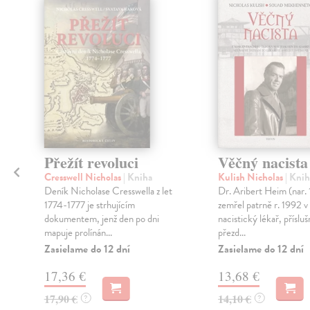
Přežít revoluci
Věčný nacista
Cresswell Nicholas
| Kniha
Kulish Nicholas
| Knih
Deník Nicholase Cresswella z let
Dr. Aribert Heim (nar. 
1774-1777 je strhujícím
zemřel patrně r. 1992 v
dokumentem, jenž den po dni
nacistický lékař, přísluš
mapuje prolínán...
přezd...
Zasielame do 12 dní
Zasielame do 12 dní
17,36 €
13,68 €
17,90 €
14,10 €
?
?