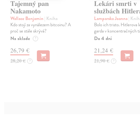
Tajemný pan
Lekári smrti v
Nakamoto
službách Hitler
Wallace Benjamin
| Kniha
Lamparska Joanna
| Knih
Kdo stojí za vynálezem bitcoinu? A
Bolo ich tristo. Hitlerova 
proč se stále skrývá?
garda v koncentračných t
Na sklade
Do 4 dní
?
26,79 €
21,24 €
28,20 €
21,90 €
?
?