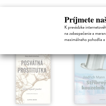
Príjmete na
K prevádzke internetové
High-contrast mode
na zabezpečenie a merani
Čit
maximálneho pohodlia a 
klade