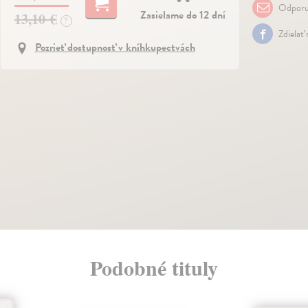
Odporu
Zasielame do 12 dní
13,10 €
?
Zdielať
Pozrieť dostupnosť v kníhkupectvách
Podobné tituly