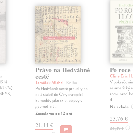
Právo na Hedvábné
Po roce 
cestě
a
Cline Eric H
1914,
V pokračování
Tomášek Michal
| Kniha
 Káhiře),
se americký a
Po Hedvábné cestě proudily po
ník SS,
znovu vrací ke
celá staletí do Číny evropské
d...
komodity jako sklo, objevy v
geometrii č...
Na sklade
Zasielame do 12 dní
23,76 €
21,44 €
24,49 €
?