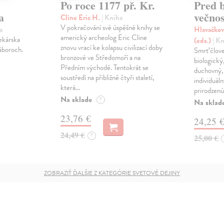
Po roce 1177 př. Kr.
Pred 
a
večnos
Cline Eric H.
| Kniha
V pokračování své úspěšné knihy se
a
Hlavačkov
americký archeolog Eric Cline
lekárska
(eds.)
| K
znovu vrací ke kolapsu civilizací doby
áboroch.
Smrť člov
bronzové ve Středomoří a na
biologický
Předním východě. Tentokrát se
duchovný, 
soustředí na přibližně čtyři staletí,
individuál
která…
prirodzenú
Na sklade
?
Na sklad
23,76 €
24,25 
24,49 €
?
25,00 €
ZOBRAZIŤ ĎALŠIE Z KATEGÓRIE SVETOVÉ DEJINY