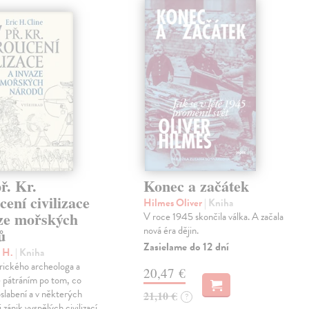
ř. Kr.
Konec a začátek
ení civilizace
Hilmes Oliver
| Kniha
aze mořských
V roce 1945 skončila válka. A začala
nová éra dějin.
ů
Zasielame do 12 dní
c H.
| Kniha
rického archeologa a
20,47 €
je pátráním po tom, co
oslabení a v některých
21,10 €
?
 zánik vyspělých civilizací