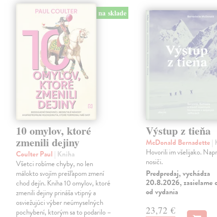
na sklade
10 omylov, ktoré
Výstup z tieňa
zmenili dejiny
McDonald Bernadette
|
Hovorili im všelijako. Napr
Coulter Paul
| Kniha
nosiči.
Všetci robíme chyby, no len
Predpredaj, vychádza
málokto svojím prešľapom zmení
20.8.2026, zasielame d
chod dejín. Kniha 10 omylov, ktoré
od vydania
zmenili dejiny prináša vtipný a
osviežujúci výber neúmyselných
23,72 €
pochybení, ktorým sa to podarilo –