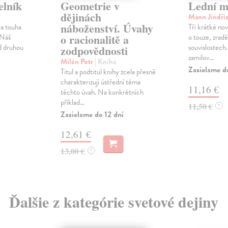
elník
Geometrie v
Lední m
dějinách
Mann Jindři
náboženství. Úvahy
 a touha
Tři krátké no
o racionalitě a
 Náš
o touze, zrad
d druhou
souvislostech
zodpovědnosti
zamilov...
Milén Petr
| Kniha
Zasielame d
Titul a podtitul knihy zcela přesně
charakterizují ústřední téma
11,16 €
těchto úvah. Na konkrétních
příklad...
11,50 €
?
Zasielame do 12 dní
12,61 €
13,00 €
?
Ďalšie z kategórie svetové dejiny