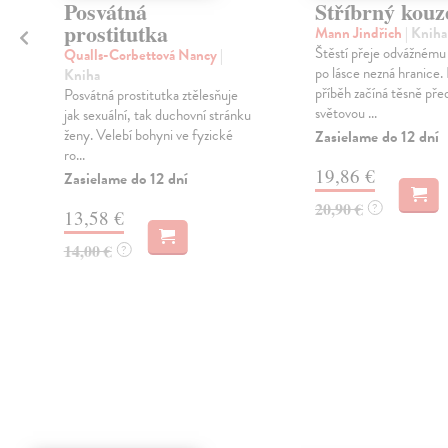
Posvátná
Stříbrný kouz
prostitutka
Mann Jindřich
| Kniha
Štěstí přeje odvážnému
Qualls-Corbettová Nancy
|
po lásce nezná hranice.
Kniha
příběh začíná těsně pře
Posvátná prostitutka ztělesňuje
světovou ...
jak sexuální, tak duchovní stránku
ženy. Velebí bohyni ve fyzické
Zasielame do 12 dní
ro...
19,86 €
Zasielame do 12 dní
20,90 €
?
13,58 €
14,00 €
?