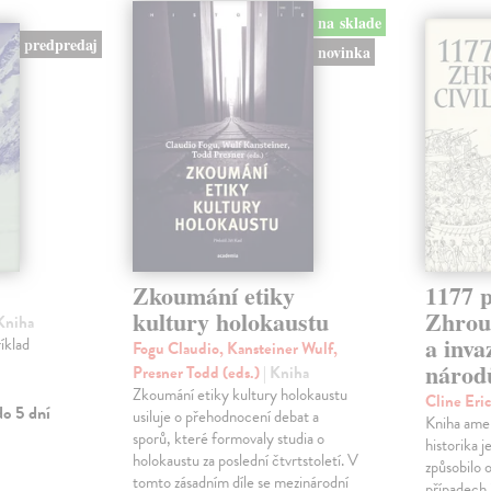
na sklade
predpredaj
novinka
Zkoumání etiky
1177 p
kultury holokaustu
Zhrouc
 Kniha
a inv
íklad
Fogu Claudio, Kansteiner Wulf,
národ
Presner Todd (eds.)
| Kniha
Zkoumání etiky kultury holokaustu
Cline Eri
o 5 dní
usiluje o přehodnocení debat a
Kniha ame
sporů, které formovaly studia o
historika 
holokaustu za poslední čtvrtstoletí. V
způsobilo 
tomto zásadním díle se mezinárodní
případech i