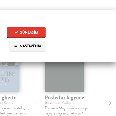
 aj:
SÚHLASÍM
NASTAVENIA
 ghetto
Poslední legrace
Po
sm
na
| Kniha
Ausonius
| Kniha
to je srozumitelným,
Decimus Magnus Ausonius je
Cho
olestným čtením o
nejvýraznějším „světským“
Knih