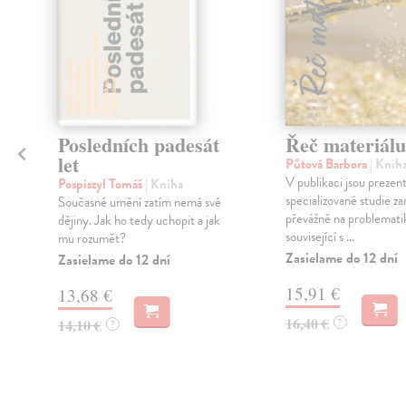
Posledních padesát
Řeč materiálu
let
Půtová Barbora
| Knih
V publikaci jsou prezen
a
Pospiszyl Tomáš
| Kniha
specializované studie 
Současné umění zatím nemá své
převážně na problemati
dějiny. Jak ho tedy uchopit a jak
související s ...
mu rozumět?
Zasielame do 12 dní
Zasielame do 12 dní
15,91 €
13,68 €
16,40 €
14,10 €
?
?