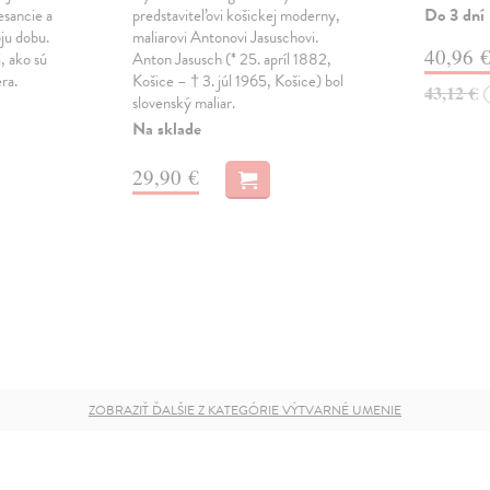
Do 3 dní
esancie a
predstaviteľovi košickej moderny,
oju dobu.
maliarovi Antonovi Jasuschovi.
40,96 
i, ako sú
Anton Jasusch (* 25. apríl 1882,
ra.
Košice – † 3. júl 1965, Košice) bol
43,12 €
slovenský maliar.
Na sklade
29,90 €
ZOBRAZIŤ ĎALŠIE Z KATEGÓRIE VÝTVARNÉ UMENIE