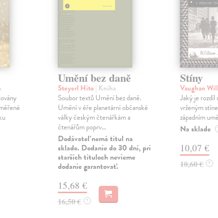
Umění bez daně
Stíny
a
Steyerl Hito
| Kniha
Vaughan Wil
továny
Soubor textů Umění bez daně.
Jaký je rozdíl
zaměřené
Umění v éře planetární občanské
vrženým stíne
ku
války českým čtenářkám a
západním uměn
čtenářům poprv...
Na sklade
Dodávateľ nemá titul na
10,07 €
sklade. Dodanie do 30 dní, pri
starších tituloch nevieme
10,60 €
?
dodanie garantovať.
15,68 €
16,50 €
?