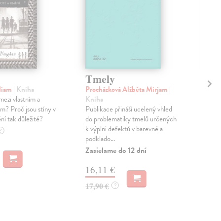
Tmely
Re
Pi
liam
| Kniha
Procházková Alžběta Mirjam
|
 mezi vlastním a
Kniha
Gry
m? Proč jsou stíny v
Publikace přináší ucelený vhled
Sro
í tak důležité?
do problematiky tmelů určených
nev
k výplni defektů v barevné a
jeji
?
podklado...
míst
Zasielame do 12 dní
Zas
16,11 €
13
17,90 €
?
13,