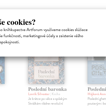
atelia s podobným vkusom si kúpili
še cookies?
ho kníhkupectva Artforum využívame cookies slúžiace
e funkčnosti, marketingové účely a zaistenie vášho
spokojnosti.
Poslední baronka
Poslední
Lavrík Silvester
| Kniha
Hájková An
Je krátce po válce a spišským
Poslední ghet
Strážkám vládne revoluční
poutavým i b