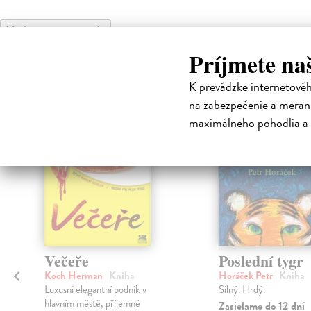
High-contrast mode
Čit
Príjmete na
K prevádzke internetové
na zabezpečenie a merani
maximálneho pohodlia a 
Večeře
Poslední tygr
Koch Herman
| Kniha
Horáček Petr
| Kniha
Luxusní elegantní podnik v
Silný. Hrdý.
hlavním městě, příjemné
Zasielame do 12 dní