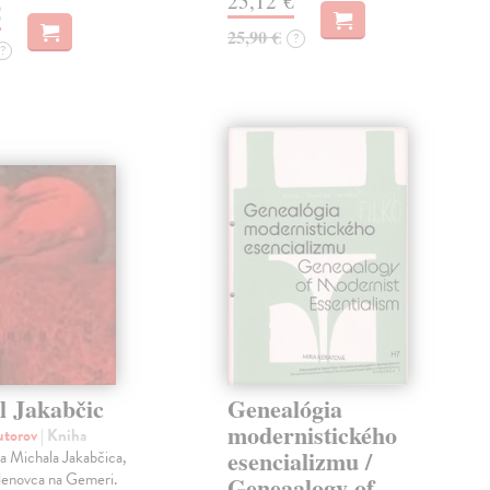
25,12 €
€
25,90 €
?
?
l Jakabčic
Genealógia
modernistického
autorov
| Kniha
esencializmu /
a Michala Jakabčica,
Klenovca na Gemeri.
Geneaalogy of