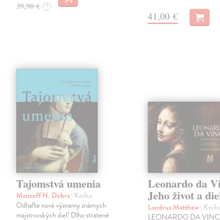
39,90 €
?
41,00 €
Tajomstvá umenia
Leonardo da Vi
Jeho život a die
Mancoff N. Debra
| Kniha
Odhaľte nové významy známych
Landrus Matthew
| Knih
majstrovských diel! Dlho stratené
LEONARDO DA VINCI