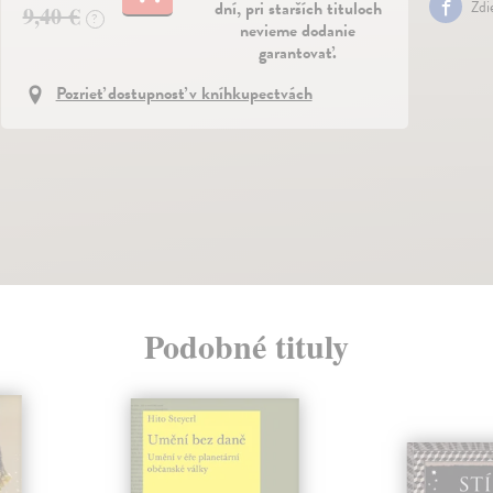
dní, pri starších tituloch
Zdi
9,40 €
?
nevieme dodanie
garantovať.
Pozrieť dostupnosť v kníhkupectvách
Podobné tituly