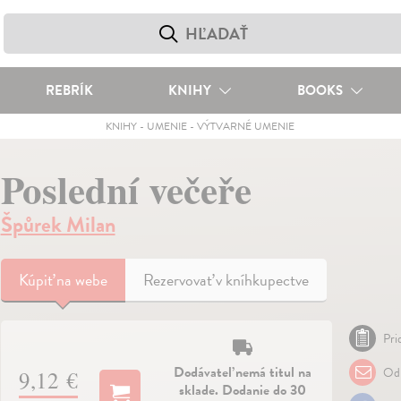
REBRÍK
KNIHY
BOOKS
KNIHY
-
UMENIE
-
VÝTVARNÉ UMENIE
Poslední večeře
Špůrek Milan
Kúpiť
na webe
Rezervovať v kníhkupectve
Pri
Dodávateľ nemá titul na
Odp
9,12 €
sklade. Dodanie do 30