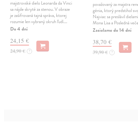
majstrovské dielo Leonarda da Vinci
považovaný za majstra ren
sa nájde skryté za stenou. V obraze
génia, ktorý predstihol sv
je zašifrovaná tajná správa, ktorej
Najviac sa preslávil dielam
rozumie len vybraný okruh ľudí.…
Mona Lisa a Posledná veče
Do 4 dní
Zasielame do 14 dní
24,15 €
38,70 €
24,90 €
?
39,90 €
?