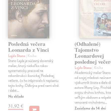
Posledná večera
(Odhalené)
Leonarda z Vinci
Tajomstvo
Leonardovej
Lajda Stano
| Kniha
poslednej večer
Stano Lajda je súčasný slovenský
maliar, ktorý niekoľko rokov
Lajda Stano
| Kniha
systematicky pracoval na
Akademický maliar Stano 
rekonštrukcii ikonickej Poslednej
od svojej mladosti neúnav
večere, čo ho inšpirovalo k napísaniu
výskumník života a diela s
tejto knihy. Odkrýva pred nami silné
autora Mony Lisy. Prichád
i slabé…
svojou druhou knihou, ktor
Na sklade
veľkým obdivom a rešpe
venovaná vrcholnému…
31,92 €
Zasielame do 14 dní