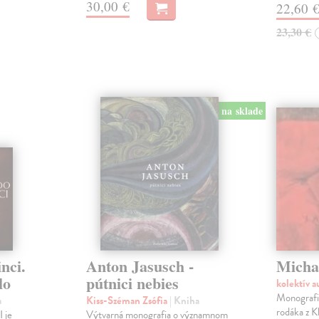
30,00 €
22,60 
23,30 €
na sklade
nci.
Anton Jasusch -
Micha
lo
pútnici nebies
kolektív 
Monografi
a
Kiss-Széman Zsófia
| Kniha
rodáka z 
 je
Výtvarná monografia o významnom