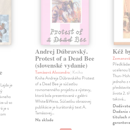
Andrej Dúbravský.
Kéž b
Protest of a Dead Bee
Zemanová
(slovenské vydanie)
Předkládan
ucelenou b
e
Tamásová Alexandra
| Kniha
Thun-Hoh
Kniha Andreja Dúbravského Protest
jednoho z 
of a Dead Bee je súčasťou
Lajda je
představi
rovnomenného projektu a výstavy,
ný
života 2. t
ktorá bola prezentovaná v galérii
lávneho
taková…
White&Weiss. Súčasťou obrazovej
za už so
Dodávateľ
publikácie je kurátorský text A.
á je s
Dodanie d
Tamásovej…
ktom
tituloch 
Na sklade
garantova