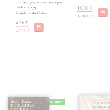
prostředí, přepychová večeře pro
dva bratry a jej...
16,30 €
Zasielame do 12 dní
16,80 €
?
4,56 €
4,70 €
?
na sklade