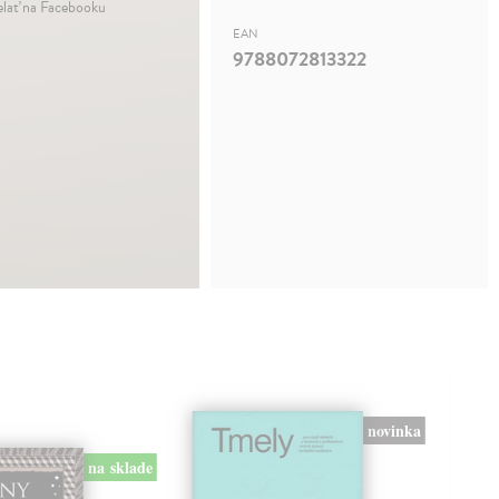
elať na Facebooku
EAN
9788072813322
novinka
na sklade