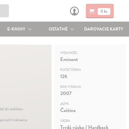
0 ks
E-KNIHY
OSTATNÉ
DAROVACIE KARTY
VYDAVATEĽ
Eminent
POČET STRÁN
126
ROK VYDANIA
2007
JAZYK
dať do wishlistu
Čeština
oručiť známemu
VÄZBA
Tvrdá väzba / Hardback