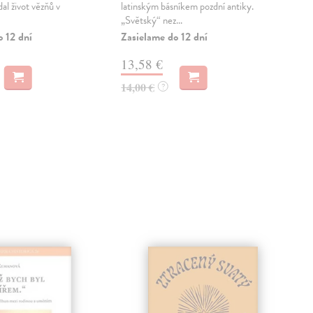
al život vězňů v
latinským básníkem pozdní antiky.
zkuš
„Světský“ nez...
posl
okam
o 12 dní
Zasielame do 12 dní
Zas
13,58 €
13
14,00 €
?
14,