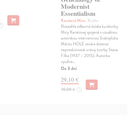
Modernist
Essentialism
€
Keratová Mira
| Kniha
?
Rozsiahla odborná štúdia kurátorky
Miry Keratovej spojená s vizuálnou
autorskou intervenciou Svätopluka
Mikitu HOLE otvára doteraz
nepreskúmané vrstvy tvorby Stana
Filka (1937 – 2015). Autorka
využíva…
Do 3 dní
29,10 €
30,00 €
?