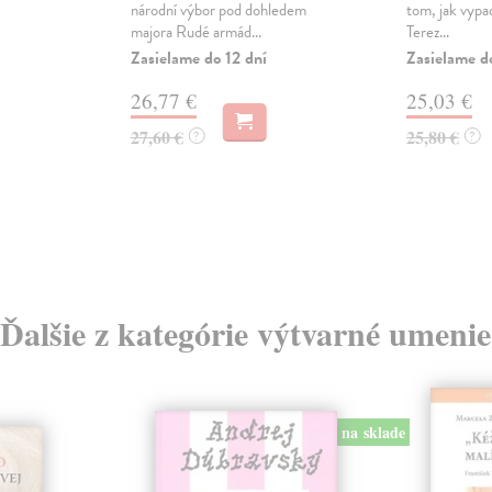
národní výbor pod dohledem
tom, jak vypad
majora Rudé armád...
Terez...
Zasielame do 12 dní
Zasielame d
26,77 €
25,03 €
27,60 €
25,80 €
?
?
Ďalšie z kategórie výtvarné umenie
na sklade